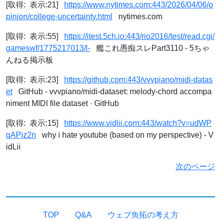
[取得: 表示:21]
https://www.nytimes.com:443/2026/04/06/o
pinion/college-uncertainty.html
nytimes.com
[取得: 表示:55]
https://itest.5ch.io:443/rio2016/test/read.cgi/
gameswf/1775217013/l-
艦これ愚痴スレPart3110 - 5ちゃ
んねる掲示板
[取得: 表示:23]
https://github.com:443/vvvpiano/midi-datas
et
GitHub - vvvpiano/midi-dataset: melody-chord accompa
niment MIDI file dataset · GitHub
[取得: 表示:15]
https://www.vidlii.com:443/watch?v=udWP
qAPjz2n
why i hate youtube (based on my perspective) - V
idLii
次のページ
TOP
Q&A
ウェブ魚拓の考え方