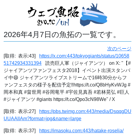
2026年4月7日の魚拓の一覧です。
次のページ
[取得: 表示:43]
https://x.com:443/tokyogiants/status/10658
51742934331394
読売巨人軍（ジャイアンツ） on X: "【#
ジャイアンツファンフェスタ2018】イベント出演スタンバ
イ中😄 ジャイアンツライブストリームで16時30分からフ
ァンフェスタの様子を配信予定‼️https://t.co/Q8bHyKvWJg #
岡本和真 #畠世周 #谷岡竜平 #宇佐見真吾 #若林晃弘 #巨人
#ジャイアンツ #giants https://t.co/Qpo3cN98We" / X
[取得: 表示:27]
https://pbs.twimg.com:443/media/DsqqgDU
UUAAllAm?format=jpg&name=large
[取得: 表示:37]
https://imasoku.com:443/hatake-roselia/