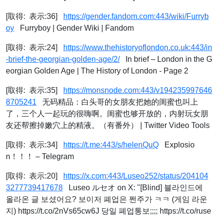
[取得: 表示:36]
https://gender.fandom.com:443/wiki/Furryb
oy
Furryboy | Gender Wiki | Fandom
[取得: 表示:24]
https://www.thehistoryoflondon.co.uk:443/in
-brief-the-georgian-golden-age/2/
In brief – London in the G
eorgian Golden Age | The History of London - Page 2
[取得: 表示:35]
https://monsnode.com:443/v194235997646
8705241
无码精品：白头哥的女朋友把她的闺蜜也叫上
了，三个人一起玩的很嗨啊。闺蜜也够开放的，内射玩女朋
友还帮擦掉嫩穴上的精液。（有番外） | Twitter Video Tools
[取得: 表示:34]
https://t.me:443/s/helenQuQ
Explosio
n！！！ – Telegram
[取得: 表示:20]
https://x.com:443/Luseo252/status/204104
3277739417678
Luseo ルセオ on X: "[Blind] 블라인드에
올라온 글 보셨어요? 보이저 폐업은 쩐주가 ㅋㅋ (게임 라운
지) https://t.co/2nVs65cw6J 당일 폐업통보;;;; https://t.co/ruse