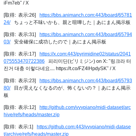
iFm7eb" / X
[取得: 表示:26]
https://bbs.animanch.com:443/board/65781
24/
ちょっと不味いかも、親と喧嘩した｜あにまん掲示板
[取得: 表示:31]
https://bbs.animanch.com:443/board/65794
03/
安全確保に成功したので｜あにまん掲示板
[取得: 表示:17]
https://x.com:443/pyrimidine02/status/2041
075553470722386
피리미딘(ピリミジン) on X: "링크라 터
진거 대충 이렇다네요.... https://t.co/FZ4lHpdySK" / X
[取得: 表示:23]
https://bbs.animanch.com:443/board/65793
80/
目が見えなくなるのが、怖くないの？｜あにまん掲示
板
[取得: 表示:12]
http://github.com/vvvpiano/midi-dataset/arc
hive/refs/heads/master.zip
[取得: 表示:1]
https://github.com:443/vvvpiano/midi-datase
t/archive/refs/heads/master.zip