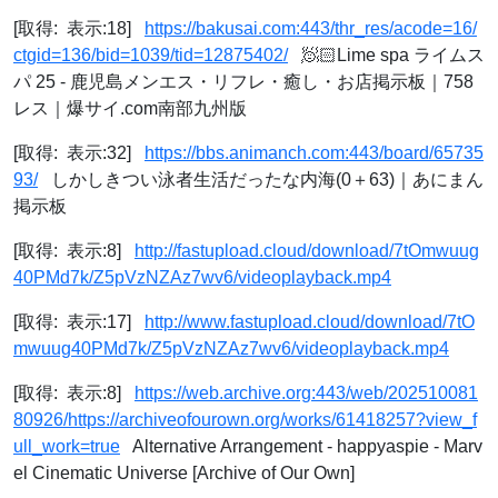
[取得: 表示:18]
https://bakusai.com:443/thr_res/acode=16/
ctgid=136/bid=1039/tid=12875402/
🧖🏻Lime spa ライムス
パ 25 - 鹿児島メンエス・リフレ・癒し・お店掲示板｜758
レス｜爆サイ.com南部九州版
[取得: 表示:32]
https://bbs.animanch.com:443/board/65735
93/
しかしきつい泳者生活だったな内海(0＋63)｜あにまん
掲示板
[取得: 表示:8]
http://fastupload.cloud/download/7tOmwuug
40PMd7k/Z5pVzNZAz7wv6/videoplayback.mp4
[取得: 表示:17]
http://www.fastupload.cloud/download/7tO
mwuug40PMd7k/Z5pVzNZAz7wv6/videoplayback.mp4
[取得: 表示:8]
https://web.archive.org:443/web/202510081
80926/https://archiveofourown.org/works/61418257?view_f
ull_work=true
Alternative Arrangement - happyaspie - Marv
el Cinematic Universe [Archive of Our Own]