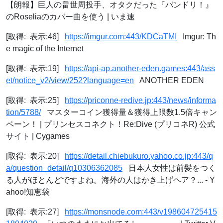
【朗報】巨人の畠世周投手、オタクだった『バンドリ！』
のRoseliaのカバー曲を使う | いま速
[取得: 表示:46]
https://imgur.com:443/KDCaTMI
Imgur: Th
e magic of the Internet
[取得: 表示:19]
https://api-ap.another-eden.games:443/ass
et/notice_v2/view/252?language=en
ANOTHER EDEN
[取得: 表示:25]
https://priconne-redive.jp:443/news/informa
tion/5788/
マスターコイン獲得量＆獲得上限数1.5倍キャン
ペーン！ | プリンセスコネクト！Re:Dive (プリコネR) 公式
サイト | Cygames
[取得: 表示:20]
https://detail.chiebukuro.yahoo.co.jp:443/q
a/question_detail/q10306362085
日本人女性は前髪をつく
る人がほとんどですよね。海外の人はかき上げヘア？... - Y
ahoo!知恵袋
[取得: 表示:27]
https://monsnode.com:443/v198604725415