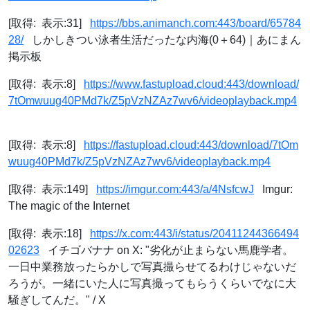
[取得: 表示:31]
https://bbs.animanch.com:443/board/65784
28/
しかしきつい泳者生活だったな内海(0＋64)｜あにまん
掲示板
[取得: 表示:8]
https://www.fastupload.cloud:443/download/
7tOmwuug40PMd7k/Z5pVzNZAz7wv6/videoplayback.mp4
[取得: 表示:8]
https://fastupload.cloud:443/download/7tOm
wuug40PMd7k/Z5pVzNZAz7wv6/videoplayback.mp4
[取得: 表示:149]
https://imgur.com:443/a/4NsfcwJ
Imgur:
The magic of the Internet
[取得: 表示:18]
https://x.com:443/i/status/20411244366494
02623
イチゴバナナ on X: "劣化が止まらない馬鹿学者。
一日中業務放ったらかしで写真撮らせてるわけじゃないだ
ろうが。一緒にいた人に写真撮ってもらうくらいでなに大
騒ぎしてんだ。" / X