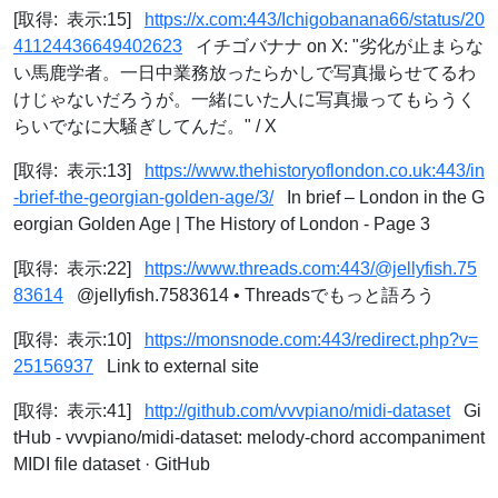
[取得: 表示:15]
https://x.com:443/Ichigobanana66/status/20
41124436649402623
イチゴバナナ on X: "劣化が止まらな
い馬鹿学者。一日中業務放ったらかしで写真撮らせてるわ
けじゃないだろうが。一緒にいた人に写真撮ってもらうく
らいでなに大騒ぎしてんだ。" / X
[取得: 表示:13]
https://www.thehistoryoflondon.co.uk:443/in
-brief-the-georgian-golden-age/3/
In brief – London in the G
eorgian Golden Age | The History of London - Page 3
[取得: 表示:22]
https://www.threads.com:443/@jellyfish.75
83614
@jellyfish.7583614 • Threadsでもっと語ろう
[取得: 表示:10]
https://monsnode.com:443/redirect.php?v=
25156937
Link to external site
[取得: 表示:41]
http://github.com/vvvpiano/midi-dataset
Gi
tHub - vvvpiano/midi-dataset: melody-chord accompaniment
MIDI file dataset · GitHub