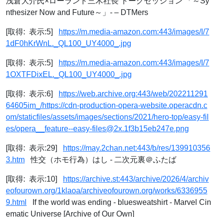
浅倉大介氏×ローランド三木社長 トークセッション 「～Sy
nthesizer Now and Future～」- – DTMers
[取得: 表示:5]
https://m.media-amazon.com:443/images/I/7
1dF0hKrWnL._QL100_UY4000_.jpg
[取得: 表示:5]
https://m.media-amazon.com:443/images/I/7
1OXTFDixEL._QL100_UY4000_.jpg
[取得: 表示:6]
https://web.archive.org:443/web/202211291
64605im_/https://cdn-production-opera-website.operacdn.c
om/staticfiles/assets/images/sections/2021/hero-top/easy-fil
es/opera__feature--easy-files@2x.1f3b15eb247e.png
[取得: 表示:29]
https://may.2chan.net:443/b/res/139910356
3.htm
性交（ホモ行為）はし - 二次元裏＠ふたば
[取得: 表示:10]
https://archive.st:443/archive/2026/4/archiv
eofourown.org/1klaoa/archiveofourown.org/works/6336955
9.html
If the world was ending - bluesweatshirt - Marvel Cin
ematic Universe [Archive of Our Own]