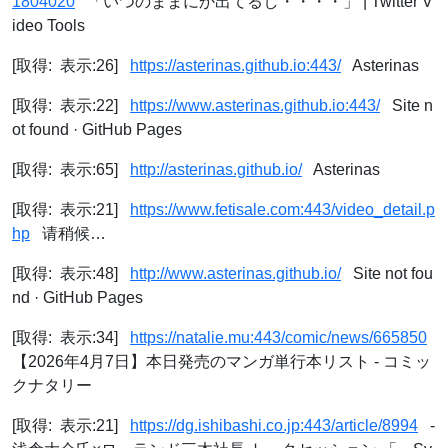
1804020
「いつのままにか出てるし・・・・」 | Twitter V
ideo Tools
[取得: 表示:26]
https://asterinas.github.io:443/
Asterinas
[取得: 表示:22]
https://www.asterinas.github.io:443/
Site n
ot found · GitHub Pages
[取得: 表示:65]
http://asterinas.github.io/
Asterinas
[取得: 表示:21]
https://www.fetisale.com:443/video_detail.p
hp
请稍候…
[取得: 表示:48]
http://www.asterinas.github.io/
Site not fou
nd · GitHub Pages
[取得: 表示:34]
https://natalie.mu:443/comic/news/665850
【2026年4月7日】本日発売のマンガ単行本リスト - コミッ
クナタリー
[取得: 表示:21]
https://dg.ishibashi.co.jp:443/article/8994
-