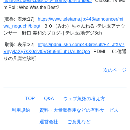
le/29291/best-classic-tv-moms-poll-ranked/
Classic TV Mo
m Poll: Who Was the Best?
[取得: 表示:17]
https://www.teletama.jp:443/announcer/mi
wa_noguchi/blog/
３０（みわ）ちゃんねる -テレ玉アナウ
ンサー 野口 美和のブログ- | テレ玉/地デジ3ch
[取得: 表示:22]
https://pdmi.ls8h.com:443/result/FZ_JfXV7
VnyylaXy7sX0civt0VGtu9nEuhUALlfcQco
PDMI — 61億通
りの凡庸性診断
次のページ
TOP
Q&A
ウェブ魚拓の考え方
利用規約
資料・大量取得用などの有料サービス
運営会社
ご意見など