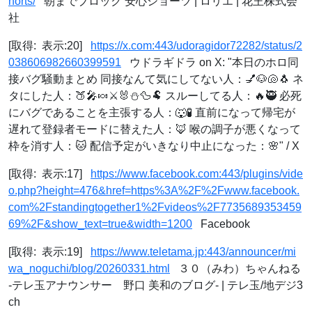
horts/
朝までブロック 安心ショーツ | ロリエ | 花王株式会
社
[取得: 表示:20]
https://x.com:443/udoragidor72282/status/2
038606982660399591
ウドラギドラ on X: "本日のホロ同
接バグ騒動まとめ 同接なんて気にしてない人：💅🐶🐚🐧 ネ
タにした人：🍑🎤🍬⚔️🐰⛄🦆🐏 スルーしてる人：🔥🥷 必死
にバグであることを主張する人：🐺🧪 直前になって帰宅が
遅れて登録者モードに替えた人：🦊 喉の調子が悪くなって
枠を消す人：🐱 配信予定がいきなり中止になった：🌸" / X
[取得: 表示:17]
https://www.facebook.com:443/plugins/vide
o.php?height=476&href=https%3A%2F%2Fwww.facebook.
com%2Fstandingtogether1%2Fvideos%2F7735689353459
69%2F&show_text=true&width=1200
Facebook
[取得: 表示:19]
https://www.teletama.jp:443/announcer/mi
wa_noguchi/blog/20260331.html
３０（みわ）ちゃんねる
-テレ玉アナウンサー 野口 美和のブログ- | テレ玉/地デジ3
ch