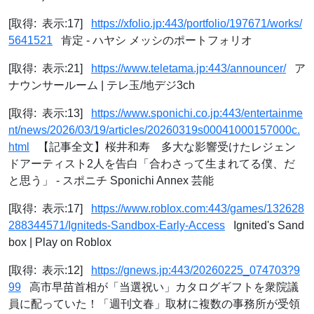
[取得: 表示:17]
https://xfolio.jp:443/portfolio/197671/works/
5641521
肯定 - ハヤシ メッシのポートフォリオ
[取得: 表示:21]
https://www.teletama.jp:443/announcer/
ア
ナウンサールーム | テレ玉/地デジ3ch
[取得: 表示:13]
https://www.sponichi.co.jp:443/entertainme
nt/news/2026/03/19/articles/20260319s00041000157000c.
html
【記事全文】桜井和寿 多大な影響受けたレジェン
ドアーティスト2人を告白「合わさって生まれてる僕、だ
と思う」 - スポニチ Sponichi Annex 芸能
[取得: 表示:17]
https://www.roblox.com:443/games/132628
288344571/Igniteds-Sandbox-Early-Access
Ignited's Sand
box | Play on Roblox
[取得: 表示:12]
https://gnews.jp:443/20260225_074703?9
99
高市早苗首相が「当選祝い」カタログギフトを衆院議
員に配っていた！「週刊文春」取材に複数の事務所が受領