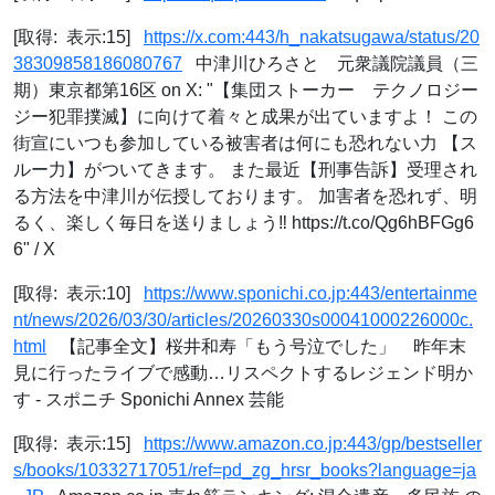
[取得: 表示:15]
https://x.com:443/h_nakatsugawa/status/20
38309858186080767
中津川ひろさと 元衆議院議員（三
期）東京都第16区 on X: "【集団ストーカー テクノロジー
ジー犯罪撲滅】に向けて着々と成果が出ていますよ！ この
街宣にいつも参加している被害者は何にも恐れない力 【ス
ルー力】がついてきます。 また最近【刑事告訴】受理され
る方法を中津川が伝授しております。 加害者を恐れず、明
るく、楽しく毎日を送りましょう‼️ https://t.co/Qg6hBFGg6
6" / X
[取得: 表示:10]
https://www.sponichi.co.jp:443/entertainme
nt/news/2026/03/30/articles/20260330s00041000226000c.
html
【記事全文】桜井和寿「もう号泣でした」 昨年末
見に行ったライブで感動…リスペクトするレジェンド明か
す - スポニチ Sponichi Annex 芸能
[取得: 表示:15]
https://www.amazon.co.jp:443/gp/bestseller
s/books/10332717051/ref=pd_zg_hrsr_books?language=ja