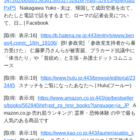
547262/posts/25836150052752826/?rdid=3JVs3HBMXdbz
PxP5
Nakagawa Yuko - 夫は、帰国して成田空港を出て、
わたしと電話で話をするまで、ローマの記者会見につい
て、日... | Facebook
[取得: 表示:16]
https://b.hatena.ne.jp:443/entry/s/www.ben
go4.com/c_18/n_19106/
[B! 参政党] 「参政党支持者から暴
力受けた」 仁藤夢乃さんらが被害届、プラカード抗議中に
「体当たり」や「首絞め」と主張 - 弁護士ドットコムニュ
ース
[取得: 表示:19]
https://www.hulu.jp:443/browse/editorial/23
3445
スナッチをご覧になったあなたへ | Hulu(フールー)
[取得: 表示:8]
https://www.amazon.co.jp:443/gp/bestseller
s/books/562940/ref=pd_zg_hrsr_books?language=ja_JP
A
mazon.co.jp 売れ筋ランキング: 霊界・恐怖体験 の中で最も
人気のある商品です
[取得: 表示:19]
https://www.kao.co.jp:443/laurier/asablo_s