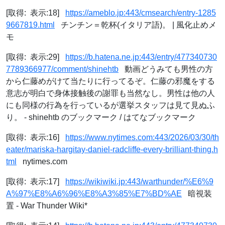
[取得: 表示:18]
https://ameblo.jp:443/cmsearch/entry-1285
9667819.html
チンチン＝乾杯(イタリア語)。 | 風化止めメ
モ
[取得: 表示:29]
https://b.hatena.ne.jp:443/entry/477340730
7789366977/comment/shinehtb
動画どうみても男性の方
から仁藤めがけて当たりに行ってるぞ。仁藤の邪魔をする
意志が明白で身体接触後の謝罪も当然なし。男性は他の人
にも同様の行為を行っているが選挙スタッフは見て見ぬふ
り。 - shinehtb のブックマーク / はてなブックマーク
[取得: 表示:16]
https://www.nytimes.com:443/2026/03/30/th
eater/mariska-hargitay-daniel-radcliffe-every-brilliant-thing.h
tml
nytimes.com
[取得: 表示:17]
https://wikiwiki.jp:443/warthunder/%E6%9
A%97%E8%A6%96%E8%A3%85%E7%BD%AE
暗視装
置 - War Thunder Wiki*