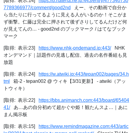
[取得: 表示:14]
https://b.hatena.ne.jp:443/entry/477340730
7789366977/comment/good2nd
えー、その動画で自分か
ら当たりに行ってるように見える人がいるのか！そこがま
ず衝撃。仁藤は完全に押されて後ずさりしてるんだけど何
が見えてんの… - good2nd のブックマーク / はてなブック
マーク
[取得: 表示:23]
https://www.nhk-ondemand.jp:443/
NHK
オンデマンド｜話題作の見逃し配信、過去の名作番組も見
放題
[取得: 表示:24]
https://w.atwiki.jp:443/tepan002/pages/34.h
tml
箱-2 - tepan002 @ ウィキ【3/31更新】 - atwiki（アッ
トウィキ）
[取得: 表示:22]
https://bbs.animanch.com:443/board/65404
41/
あ…あの自分初めて超かぐや姫！観たんスよ…｜あに
まん掲示板
[取得: 表示:15]
https://www.remindmagazine.com:443/artic