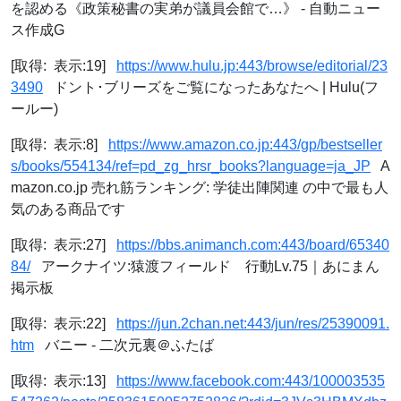
を認める《政策秘書の実弟が議員会館で…》 - 自動ニュー
ス作成G
[取得: 表示:19]
https://www.hulu.jp:443/browse/editorial/23
3490
ドント･ブリーズをご覧になったあなたへ | Hulu(フ
ールー)
[取得: 表示:8]
https://www.amazon.co.jp:443/gp/bestseller
s/books/554134/ref=pd_zg_hrsr_books?language=ja_JP
A
mazon.co.jp 売れ筋ランキング: 学徒出陣関連 の中で最も人
気のある商品です
[取得: 表示:27]
https://bbs.animanch.com:443/board/65340
84/
アークナイツ:猿渡フィールド 行動Lv.75｜あにまん
掲示板
[取得: 表示:22]
https://jun.2chan.net:443/jun/res/25390091.
htm
バニー - 二次元裏＠ふたば
[取得: 表示:13]
https://www.facebook.com:443/100003535