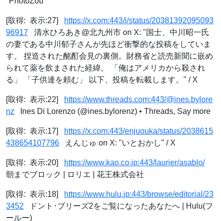
"PhotoZou"
[取得: 表示:27]
https://x.com:443/i/status/20381392095093
96917
清水ひろあき@北九州市 on X: "国士、中川昭一氏
の妻である中川郁子さんが先ほど衝撃的な投稿をしていま
す。 捏造された酩酊会見の裏側。財務省と読売新聞に嵌め
られて薬を飲まされた経緯。 「俺はアメリカから殺され
る」 「子供達を頼む」 以下、投稿を転載します。" / X
[取得: 表示:22]
https://www.threads.com:443/@ines.bylore
nz
Ines Di Lorenzo (@ines.bylorenz) • Threads, Say more
[取得: 表示:17]
https://x.com:443/enjuouka/status/2038615
438654107796
えんじゅ on X: "いとおかし" / X
[取得: 表示:20]
https://www.kao.co.jp:443/laurier/asablo/
朝までブロック | ロリエ | 花王株式会社
[取得: 表示:18]
https://www.hulu.jp:443/browse/editorial/23
3452
ドント･ブリーズ2をご覧になったあなたへ | Hulu(フ
ールー)