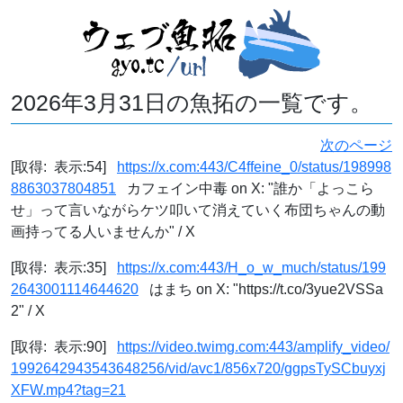
2026年3月31日の魚拓の一覧です。
次のページ
[取得: 表示:54]
https://x.com:443/C4ffeine_0/status/198998
8863037804851
カフェイン中毒 on X: "誰か「よっこら
せ」って言いながらケツ叩いて消えていく布団ちゃんの動
画持ってる人いませんか" / X
[取得: 表示:35]
https://x.com:443/H_o_w_much/status/199
2643001114644620
はまち on X: "https://t.co/3yue2VSSa
2" / X
[取得: 表示:90]
https://video.twimg.com:443/amplify_video/
1992642943543648256/vid/avc1/856x720/ggpsTySCbuyxj
XFW.mp4?tag=21