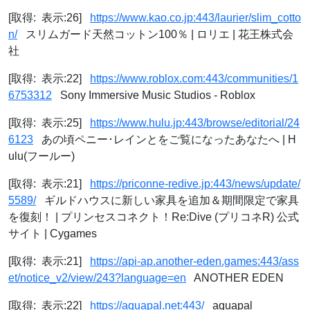
[取得: 表示:26]
https://www.kao.co.jp:443/laurier/slim_cotto
n/
スリムガード天然コットン100％ | ロリエ | 花王株式会
社
[取得: 表示:22]
https://www.roblox.com:443/communities/1
6753312
Sony Immersive Music Studios - Roblox
[取得: 表示:25]
https://www.hulu.jp:443/browse/editorial/24
6123
あの頃ペニー･レインとをご覧になったあなたへ | H
ulu(フールー)
[取得: 表示:21]
https://priconne-redive.jp:443/news/update/
5589/
ギルドハウスに新しい家具を追加＆期間限定で家具
を復刻！ | プリンセスコネクト！Re:Dive (プリコネR) 公式
サイト | Cygames
[取得: 表示:21]
https://api-ap.another-eden.games:443/ass
et/notice_v2/view/243?language=en
ANOTHER EDEN
[取得: 表示:22]
https://aquapal.net:443/
aquapal