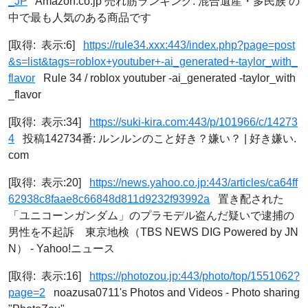
_JP
Amazon.co.jp 売れ筋ランキング: 混合遺産・多民族 の
中で最も人気のある商品です
[取得: 表示:6]
https://rule34.xxx:443/index.php?page=post
&s=list&tags=roblox+youtuber+-ai_generated+-taylor_with_
flavor
Rule 34 / roblox youtuber -ai_generated -taylor_with
_flavor
[取得: 表示:34]
https://suki-kira.com:443/p/101966/c/14273
4
投稿142734番: ルンルンのこと好き？嫌い？ | 好き嫌い.
com
[取得: 表示:20]
https://news.yahoo.co.jp:443/articles/ca64ff
62938c8faae8c66848d811d9232f93992a
置き配された
「ユニコーンガンダム」のプラモデル盗んだ疑いで逮捕の
男性を不起訴 東京地検（TBS NEWS DIG Powered by JN
N） - Yahoo!ニュース
[取得: 表示:16]
https://photozou.jp:443/photo/top/1551062?
page=2
noazusa0711's Photos and Videos - Photo sharing