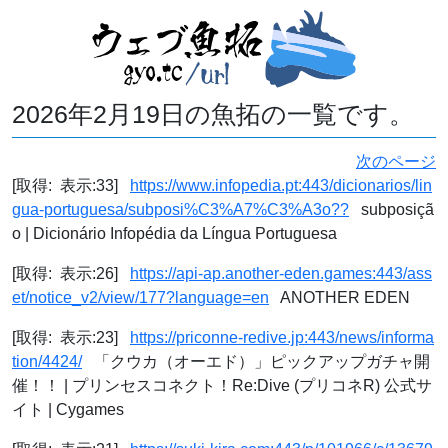
2026年2月19日の魚拓の一覧です。
次のページ
[取得: 表示:33]
https://www.infopedia.pt:443/dicionarios/lin
gua-portuguesa/subposi%C3%A7%C3%A3o??
subposiçã
o | Dicionário Infopédia da Língua Portuguesa
[取得: 表示:26]
https://api-ap.another-eden.games:443/ass
et/notice_v2/view/177?language=en
ANOTHER EDEN
[取得: 表示:23]
https://priconne-redive.jp:443/news/informa
tion/4424/
「クウカ（オーエド）」ピックアップガチャ開
催！！ | プリンセスコネクト！Re:Dive (プリコネR) 公式サ
イト | Cygames