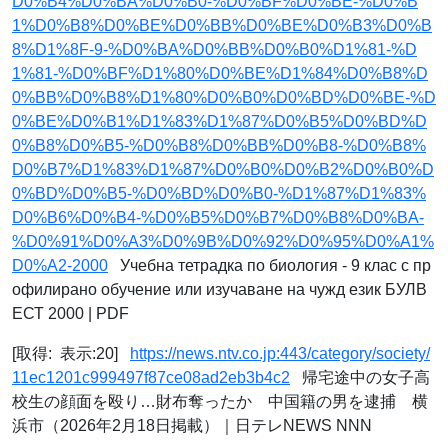
D0%B4%D0%BA%D0%B0-%D0%BF%D0%BE-%D0%B
1%D0%B8%D0%BE%D0%BB%D0%BE%D0%B3%D0%B
8%D1%8F-9-%D0%BA%D0%BB%D0%B0%D1%81-%D
1%81-%D0%BF%D1%80%D0%BE%D1%84%D0%B8%D
0%BB%D0%B8%D1%80%D0%B0%D0%BD%D0%BE-%D
0%BE%D0%B1%D1%83%D1%87%D0%B5%D0%BD%D
0%B8%D0%B5-%D0%B8%D0%BB%D0%B8-%D0%B8%
D0%B7%D1%83%D1%87%D0%B0%D0%B2%D0%B0%D
0%BD%D0%B5-%D0%BD%D0%B0-%D1%87%D1%83%
D0%B6%D0%B4-%D0%B5%D0%B7%D0%B8%D0%BA-
%D0%91%D0%A3%D0%9B%D0%92%D0%95%D0%A1%
D0%A2-2000
Учебна тетрадка по биология - 9 клас с пр
офилирано обучение или изучаване на чужд език БУЛВ
ЕСТ 2000 | PDF
[取得: 表示:20]
https://news.ntv.co.jp:443/category/society/
11ec1201c999497f87ce08ad2eb3b4c2
帰宅途中の女子高
校生の顔面を殴り…財布奪ったか 中国籍の男を逮捕 横
浜市（2026年2月18日掲載）｜日テレNEWS NNN