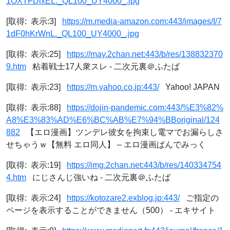
1OXTFDixEL._QL100_UY4000_.jpg
[取得: 表示:3]
https://m.media-amazon.com:443/images/I/7
1dF0hKrWnL._QL100_UY4000_.jpg
[取得: 表示:25]
https://may.2chan.net:443/b/res/138832370
9.htm
粘着戦士17人衆スレ - 二次元裏＠ふたば
[取得: 表示:23]
https://m.yahoo.co.jp:443/
Yahoo! JAPAN
[取得: 表示:88]
https://dojin-pandemic.com:443/%E3%82%
A8%E3%83%AD%E6%BC%AB%E7%94%BBoriginal/124
882
【エロ漫画】ツンデレ彼女を拘束し電マでお漏らしさ
せちゃうｗ【無料 エロ同人】 – エロ漫画ぱんでみっく
[取得: 表示:19]
https://img.2chan.net:443/b/res/140334754
4.htm
にじさんじ強いね - 二次元裏＠ふたば
[取得: 表示:24]
https://kotozare2.exblog.jp:443/
ご指定の
ページを表示することができません（500） - エキサイト