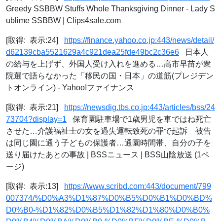
Greedy SSBBW Stuffs Whole Thanksgiving Dinner - Lady S
ublime SSBBW | Clips4sale.com
[取得: 表示:24]
https://finance.yahoo.co.jp:443/news/detail/
d62139cba5521629a4c921dea25fde49bc2c36e6
日本人
の給与を上げず、外国人受け入れを進める…高市早苗が衆
院選で語らなかった「移民の国・日本」の道筋(プレジデン
トオンライン) - Yahoo!ファイナンス
[取得: 表示:21]
https://newsdig.tbs.co.jp:443/articles/bss/24
73704?display=1
保育園駐車場で1歳男児を車ではね死亡
させた…介護福祉士の女を過失運転致死の罪で起訴 被告
は同じ園に通う子どもの保護者…通園時間帯、自分の子を
送り届けたあとの事故 | BSSニュース | BSS山陰放送 (1ペ
ージ)
[取得: 表示:13]
https://www.scribd.com:443/document/799
007374/%D0%A3%D1%87%D0%B5%D0%B1%D0%BD%
D0%B0-%D1%82%D0%B5%D1%82%D1%80%D0%B0%