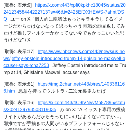
[取得: 表示:9]
https://x.com:443/xpft0kpkhc18045/status/20
24123458444222713?s=46&t=2425EfDXHEWS-7ahntfDS
Q
ユー on X: "個人的に龍我はもっとキラキラしてるイメ
ージだから⛄️はないなって思っちゃう 龍我の顔見返してみ
たけど推しフィルターかかってない今でもかっこいいと思
うけどな" / X
[取得: 表示:17]
https://www.nbcnews.com:443/news/us-ne
ws/jeffrey-epstein-introduced-trump-14-ghislaine-maxwell-a
ccuser-says-rcna7253
Jeffrey Epstein introduced me to Tru
mp at 14, Ghislaine Maxwell accuser says
[取得: 表示:81]
https://img.2chan.net:443/b/res/140336116
6.htm
悪意を持ってウルトラ - 二次元裏＠ふたば
[取得: 表示:16]
https://x.com:443/4C9IVNvvMb87895/statu
s/2024129793508119035
み on X: "AIイラスト専用の投稿
サイトがあるんだからそっちにいけばよくないですか…。
邪推ですが手描きの人間がいるプラットフォームじゃない