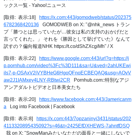
ックス一覧 - Yahoo!ニュース
[取得: 表示:18]
https://x.com:443/gomodweb/status/202375
6782368420136
GOMODWEB on X: "@nhk_news トラン
プ「勝つとは思っていたが…彼女は私の支持のおかげだと
言ってくれた。」 それを《勝因として挙げていた》なんて
訳すの？偏向報道NHK https://t.co/dShZXcgiMh" / X
[取得: 表示:22]
https://www.google.com:443/url?q=https://j
p.pornhub.com/video%3Fc%3D111&sa=U&ved=2ahUKEwj
ils7-p-OSAxV2jVYBHeG6HgoQFnoECBEQAQ&usg=AOvV
aw2J1IAMxey4LNY-RBtwi2CR
Pornhub.com::特別なアジ
アンアダルトビデオと日本美女たち
[取得: 表示:20]
https://www.facebook.com:443/Jamericanm
a
Log into Facebook | Facebook
[取得: 表示:8]
https://x.com:443/7opzaninyi3431/status/202
4113320895435092?s=46&t=2425EfDXHEWS-7ahntfDSQ
我 on X: "SnowManみたいなただの面長と一緒にしないで