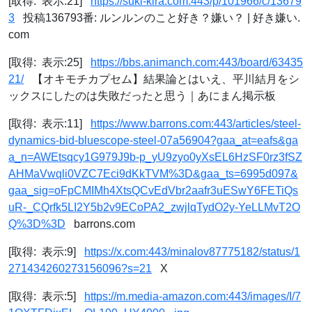
[取得: 表示:21]
https://suki-kira.com:443/p/101966/c/13679
3
投稿136793番: ルンルンのこと好き？嫌い？ | 好き嫌い.
com
[取得: 表示:25]
https://bbs.animanch.com:443/board/63435
21/
【オキモチカプセム】結果論とはいえ、平川結月をシ
ックスにしたのは失敗だったと思う｜あにまん掲示板
[取得: 表示:11]
https://www.barrons.com:443/articles/steel-
dynamics-bid-bluescope-steel-07a56904?gaa_at=eafs&ga
a_n=AWEtsqcy1G979J9b-p_yU9zyo0yXsEL6HzSF0rz3fSZ
AHMaVwqli0VZC7Eci9dKkTVM%3D&gaa_ts=6995d097&
gaa_sig=oFpCMIMh4XtsQCvEdVbr2aafr3uESwY6FETiQs
uR-_CQrfk5LI2Y5b2v9ECoPA2_zwjlqTydO2y-YeLLMvT2O
Q%3D%3D
barrons.com
[取得: 表示:9]
https://x.com:443/minalov87775182/status/1
271434260273156096?s=21
X
[取得: 表示:5]
https://m.media-amazon.com:443/images/I/7