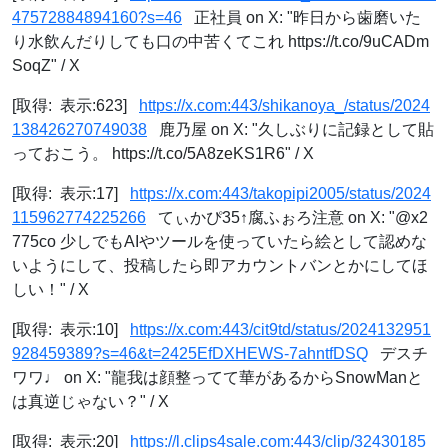
47572884894160?s=46
正社員 on X: "昨日から歯磨いた
り水飲んだりしても口の中苦くてこれ https://t.co/9uCADm
SoqZ" / X
[取得: 表示:623]
https://x.com:443/shikanoya_/status/2024
138426270749038
鹿乃屋 on X: "久しぶりに記録として貼
っておこう。 https://t.co/5A8zeKS1R6" / X
[取得: 表示:17]
https://x.com:443/takopipi2005/status/2024
115962774225266
てぃかぴ35↑腐ふぉろ注意 on X: "@x2
775co 少しでもAIやツールを使っていたら絵として認めな
いようにして、投稿したら即アカウントバンとかにしてほ
しい！" / X
[取得: 表示:10]
https://x.com:443/cit9td/status/2024132951
928459389?s=46&t=2425EfDXHEWS-7ahntfDSQ
デスチ
ワワ♩ on X: "龍我は顔整ってて華があるからSnowManと
は真逆じゃない？" / X
[取得: 表示:20]
https://l.clips4sale.com:443/clip/32430185