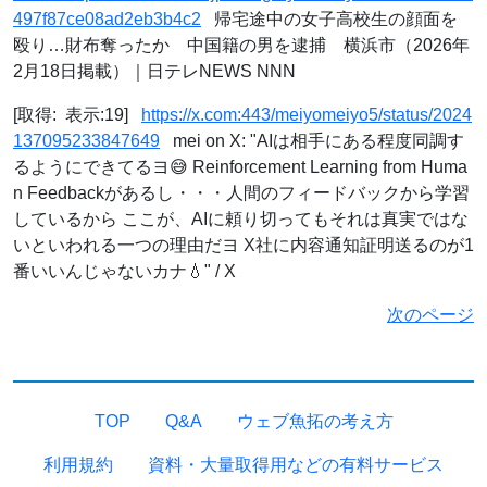
497f87ce08ad2eb3b4c2
帰宅途中の女子高校生の顔面を
殴り…財布奪ったか 中国籍の男を逮捕 横浜市（2026年
2月18日掲載）｜日テレNEWS NNN
[取得: 表示:19]
https://x.com:443/meiyomeiyo5/status/2024
137095233847649
mei on X: "AIは相手にある程度同調す
るようにできてるヨ😅 Reinforcement Learning from Huma
n Feedbackがあるし・・・人間のフィードバックから学習
しているから ここが、AIに頼り切ってもそれは真実ではな
いといわれる一つの理由だヨ X社に内容通知証明送るのが1
番いいんじゃないカナ💧" / X
次のページ
TOP
Q&A
ウェブ魚拓の考え方
利用規約
資料・大量取得用などの有料サービス