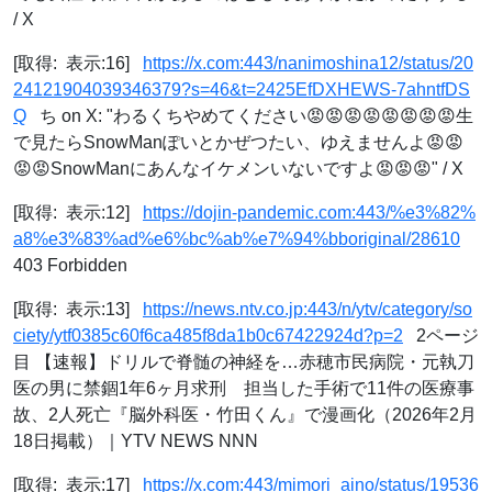
/ X
[取得: 表示:16]
https://x.com:443/nanimoshina12/status/20
24121904039346379?s=46&t=2425EfDXHEWS-7ahntfDS
Q
ち on X: "わるくちやめてください😡😡😡😡😡😡😡😡生
で見たらSnowManぽいとかぜつたい、ゆえませんよ😡😡
😡😡SnowManにあんなイケメンいないですよ😡😡😡" / X
[取得: 表示:12]
https://dojin-pandemic.com:443/%e3%82%
a8%e3%83%ad%e6%bc%ab%e7%94%bboriginal/28610
403 Forbidden
[取得: 表示:13]
https://news.ntv.co.jp:443/n/ytv/category/so
ciety/ytf0385c60f6ca485f8da1b0c67422924d?p=2
2ページ
目 【速報】ドリルで脊髄の神経を…赤穂市民病院・元執刀
医の男に禁錮1年6ヶ月求刑 担当した手術で11件の医療事
故、2人死亡『脳外科医・竹田くん』で漫画化（2026年2月
18日掲載）｜YTV NEWS NNN
[取得: 表示:17]
https://x.com:443/mimori_aino/status/19536