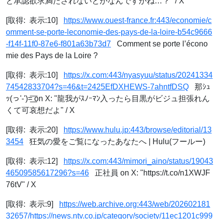
と承認欲求満たされないとかなんですかね…？" / X
[取得: 表示:10]
https://www.ouest-france.fr:443/economie/c
omment-se-porte-leconomie-des-pays-de-la-loire-b54c9666
-f14f-11f0-87e6-f801a63b73d7
Comment se porte l’écono
mie des Pays de la Loire ?
[取得: 表示:10]
https://x.com:443/nyasyuu/status/20241334
74542833704?s=46&t=2425EfDXHEWS-7ahntfDSQ
那ｼｭ
ｯ(っ'-')=͟͟͞͞ on X: "龍我がｽﾉｰﾏﾝ入ったら目黒がビジュ担張れん
くて可哀想だよ" / X
[取得: 表示:20]
https://www.hulu.jp:443/browse/editorial/13
3454
狂気の愛をご覧になったあなたへ | Hulu(フールー)
[取得: 表示:12]
https://x.com:443/mimori_aino/status/19043
46509585617296?s=46
正社員 on X: "https://t.co/n1XWJF
76tV" / X
[取得: 表示:9]
https://web.archive.org:443/web/202602181
32657/https://news.ntv.co.jp/category/society/11ec1201c999