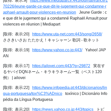
[取得: 表示:9]
https://www.mediapart.fr:443/journal/france/1
70226/jeune-garde-ce-que-dit-le-jugement-qui-condamne-r
aphael-arnault-pour-violences-en-reunion
Jeune Garde : c
e que dit le jugement qui a condamné Raphaël Arnault pour
violences en réunion | Mediapart
[取得: 表示:20]
https://www.uta-net.com:443/song/2658/
ささきいさお たたかえ！キャシャーン 歌詞 - 歌ネット
[取得: 表示:19]
https://www.yahoo.co.jp:443/
Yahoo! JAP
AN
[取得: 表示:17]
https://ailovei.com:443/?p=29872
実在す
るヤバイDQNネーム・キラキラネーム一覧（ベスト120
例） | ailovei
[取得: 表示:22]
https://www.infopedia.pt:443/dicionarios/lin
gua-portuguesa/tox%C3%ADnico
toxínico | Dicionário Info
pédia da Língua Portuguesa
[取得: 表示:20]
https://news.yahoo.co.jp:443/topics
トピ