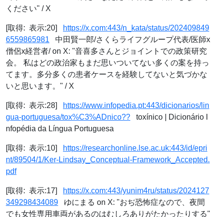
ください" / X
[取得: 表示:20]
https://x.com:443/n_kata/status/202409849
6559865981
中田賢一郎/さくらライフグループ代表/医師x
僧侶x経営者/ on X: "音喜多さんとジョイントでの政策研究
会。 私はどの政治家もまだ思いついてない多くの案を持っ
てます。多分多くの患者ケースを経験してないと気づかな
いと思います。" / X
[取得: 表示:28]
https://www.infopedia.pt:443/dicionarios/lin
gua-portuguesa/tox%C3%ADnico??
toxínico | Dicionário I
nfopédia da Língua Portuguesa
[取得: 表示:10]
https://researchonline.lse.ac.uk:443/id/epri
nt/89504/1/Ker-Lindsay_Conceptual-Framework_Accepted.
pdf
[取得: 表示:17]
https://x.com:443/yunim4ru/status/2024127
349298434089
ゆにまる on X: "おぢ恐怖症なので、夜間
でも女性専用車両があるのはむしろありがたかったりする"