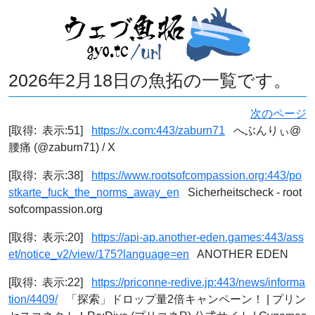
2026年2月18日の魚拓の一覧です。
次のページ
[取得: 表示:51]
https://x.com:443/zaburn71
へぶんりぃ@
腰痛 (@zaburn71) / X
[取得: 表示:38]
https://www.rootsofcompassion.org:443/po
stkarte_fuck_the_norms_away_en
Sicherheitscheck - root
sofcompassion.org
[取得: 表示:20]
https://api-ap.another-eden.games:443/ass
et/notice_v2/view/175?language=en
ANOTHER EDEN
[取得: 表示:22]
https://priconne-redive.jp:443/news/informa
tion/4409/
「探索」ドロップ量2倍キャンペーン！ | プリン