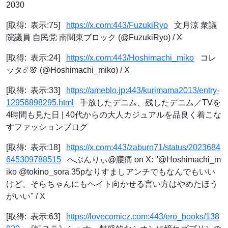
2030
[取得: 表示:75]
https://x.com:443/FuzukiRyo
文月涼 衆議
院議員 自民党 南関東ブロック (@FuzukiRyo) / X
[取得: 表示:24]
https://x.com:443/Hoshimachi_miko
コレ
ッタ☄️🌸 (@Hoshimachi_miko) / X
[取得: 表示:33]
https://ameblo.jp:443/kurimama2013/entry-
12956898295.html
手放したデニム、残したデニム／TVを
4時間も見た日 | 40代からの大人カジュアルを品良く着こな
すファッションブログ
[取得: 表示:18]
https://x.com:443/zaburn71/status/2023684
645309788515
へぶんりぃ@腰痛 on X: "@Hoshimachi_m
iko @tokino_sora 35pなりすましアンチでもなんでもいい
けど、そらちゃんにもヘイト向かせる言い方はやめたほう
がいい" / X
[取得: 表示:63]
https://lovecomicz.com:443/ero_books/138