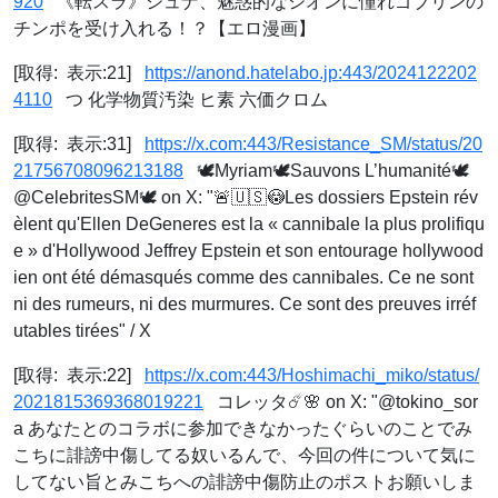
920
《転スラ》シュナ、魅惑的なシオンに憧れゴブリンの
チンポを受け入れる！？【エロ漫画】
[取得: 表示:21]
https://anond.hatelabo.jp:443/2024122202
4110
つ 化学物質汚染 ヒ素 六価クロム
[取得: 表示:31]
https://x.com:443/Resistance_SM/status/20
21756708096213188
🕊️Myriam🕊️Sauvons L’humanité🕊️
@CelebritesSM🕊 on X: "🚨🇺🇸😳Les dossiers Epstein rév
èlent qu'Ellen DeGeneres est la « cannibale la plus prolifiqu
e » d'Hollywood Jeffrey Epstein et son entourage hollywood
ien ont été démasqués comme des cannibales. Ce ne sont
ni des rumeurs, ni des murmures. Ce sont des preuves irréf
utables tirées" / X
[取得: 表示:22]
https://x.com:443/Hoshimachi_miko/status/
2021815369368019221
コレッタ☄️🌸 on X: "@tokino_sor
a あなたとのコラボに参加できなかったぐらいのことでみ
こちに誹謗中傷してる奴いるんで、今回の件について気に
してない旨とみこちへの誹謗中傷防止のポストお願いしま