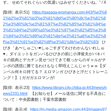
す。 せめてそれぐらいの気遣いはみせてくださいね。" / X
[取得: 表示:51]
https://gagaga-eromanga.com:443/%e3%8
1%b2%e3%81%b3%e3%81%8d%e3%80%8c%e3%81%8
2%e3%80%9c%e3%81%97%e3%82%85%e3%81%94%e
3%81%84%e2%99%a5%e3%81%97%e3%82%85%e3%8
1%94%e3%81%99%e3%81%8e%e3%81%a6%e3%82%8
f%e3%81%91%e3%82%8f%e3%81%8b%e3%82%93/
ひ
びき「あ〜しゅごい♥しゅごすぎてわけわかんないれしゅ
♥」ダイエットをガンバるひびきの前に小津俊夫がバキバ
キの筋肉とデカチン見せつけてきて根っからのギャルがチ
ンポの誘惑に勝てるわけもなく即咥えこんじゃうｗｗ【ダ
ンベル何キロ持てる？ エロマンガ ひびきと汗だくトレーニ
ング！】 | ガガガエロマンガ!
[取得: 表示:23]
https://www.library.city.chiba.jp:443/news/n
ews2331.html
【お知らせ】メール送信に関する不具合に
ついて：中央図書館｜千葉市図書館
[取得: 表示:4]
https://m.media-amazon.com:443/images/I/7