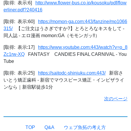
[取得: 表示:6]
http://www.flower-bus.co.jp/kousoku/pdf/flow
erliner.pdf?240416
[取得: 表示:60]
https://momon-ga.com:443/fanzine/mo1066
315/
【ご注文はうさぎですか?】とろとろなキスをして -
同人誌 - エロ漫画 momon:GA（モモンガッ!!）
[取得: 表示:17]
https://www.youtube.com:443/watch?v=o_8
Zc1rw-XQ
FANTASY CANDIES FINAL CARNIVAL - You
Tube
[取得: 表示:25]
https://saitodc-shinjuku.com:443/
新宿さ
いとう矯正歯科 - 新宿でマウスピース矯正・インビザライ
ンなら｜新宿駅徒歩1分
次のページ
TOP
Q&A
ウェブ魚拓の考え方