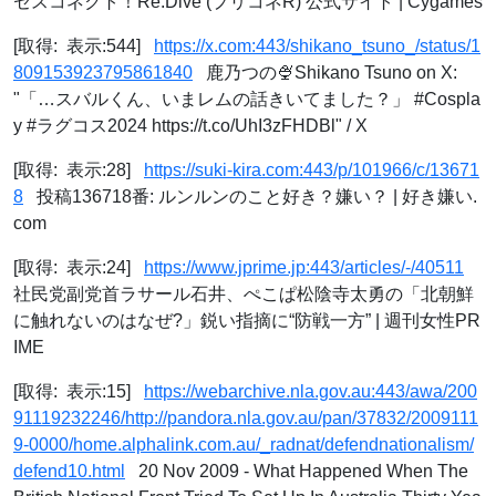
セスコネクト！Re:Dive (プリコネR) 公式サイト | Cygames
[取得: 表示:544]
https://x.com:443/shikano_tsuno_/status/1
809153923795861840
鹿乃つの🍨Shikano Tsuno on X:
"「…スバルくん、いまレムの話きいてました？」 #Cospla
y #ラグコス2024 https://t.co/UhI3zFHDBl" / X
[取得: 表示:28]
https://suki-kira.com:443/p/101966/c/13671
8
投稿136718番: ルンルンのこと好き？嫌い？ | 好き嫌い.
com
[取得: 表示:24]
https://www.jprime.jp:443/articles/-/40511
社民党副党首ラサール石井、ぺこぱ松陰寺太勇の「北朝鮮
に触れないのはなぜ?」鋭い指摘に“防戦一方” | 週刊女性PR
IME
[取得: 表示:15]
https://webarchive.nla.gov.au:443/awa/200
91119232246/http://pandora.nla.gov.au/pan/37832/2009111
9-0000/home.alphalink.com.au/_radnat/defendnationalism/
defend10.html
20 Nov 2009 - What Happened When The