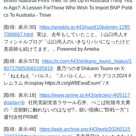
British National Front Tried To Set Up In Australia Thirty Yea
rs Ago?: A Lesson ForThose Who Wish To Import BNP Politi
cs To Australia - Trove
[取得: 表示:30]
https://ameblo.jp:443/nao810to/entry-1295
7068667.html
実は、去年もしていたこと。 | 山口尚人オ
フィシャルブログ「山口尚人のいきなりパパになったけど
美容師も続けてます。」Powered by Ameba
[取得: 表示:573]
https://x.com:443/shikano_tsuno_/status/1
807376850060185819
鹿乃つの🍨Shikano Tsuno on X:
"「ねえねえ『バルス』『スバルくん』」 #ラグコス2024 #
レムラム #cosplay https://t.co/gW8EwaEoum" / X
[取得: 表示:16]
https://www.jprime.jp:443/articles/-/40511?
display=b
社民党副党首ラサール石井、ぺこぱ松陰寺太勇
の「北朝鮮に触れないのはなぜ?」鋭い指摘に“防戦一方” |
週刊女性PRIME
[取得: 表示:46]
https://web.archive.org:443/web/20260115