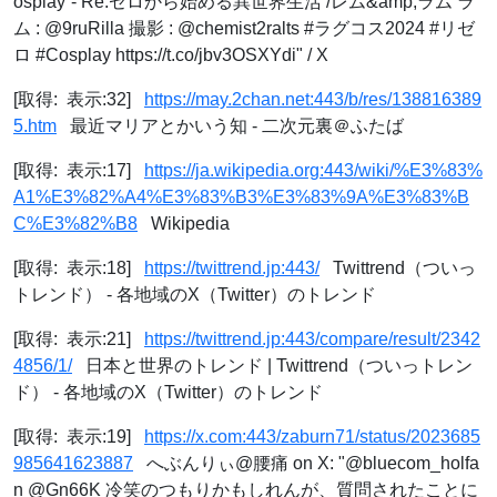
osplay´- Re:ゼロから始める異世界生活 /レム&amp;ラム ラ
ム : @9ruRilla 撮影 : @chemist2ralts #ラグコス2024 #リゼ
ロ #Cosplay https://t.co/jbv3OSXYdi" / X
[取得: 表示:32]
https://may.2chan.net:443/b/res/138816389
5.htm
最近マリアとかいう知 - 二次元裏＠ふたば
[取得: 表示:17]
https://ja.wikipedia.org:443/wiki/%E3%83%
A1%E3%82%A4%E3%83%B3%E3%83%9A%E3%83%B
C%E3%82%B8
Wikipedia
[取得: 表示:18]
https://twittrend.jp:443/
Twittrend（ついっ
トレンド） - 各地域のX（Twitter）のトレンド
[取得: 表示:21]
https://twittrend.jp:443/compare/result/2342
4856/1/
日本と世界のトレンド | Twittrend（ついっトレン
ド） - 各地域のX（Twitter）のトレンド
[取得: 表示:19]
https://x.com:443/zaburn71/status/2023685
985641623887
へぶんりぃ@腰痛 on X: "@bluecom_holfa
n @Gn66K 冷笑のつもりかもしれんが、質問されたことに