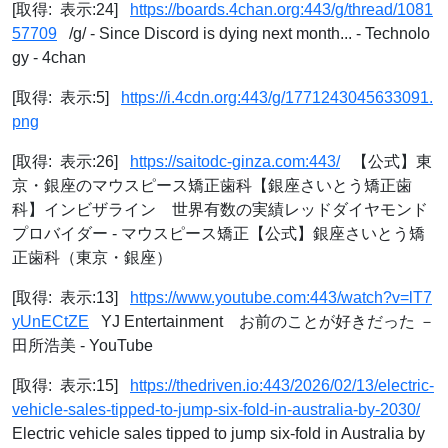
[取得: 表示:24]
https://boards.4chan.org:443/g/thread/1081
57709
/g/ - Since Discord is dying next month... - Technolo
gy - 4chan
[取得: 表示:5]
https://i.4cdn.org:443/g/1771243045633091.
png
[取得: 表示:26]
https://saitodc-ginza.com:443/
【公式】東
京・銀座のマウスピース矯正歯科【銀座さいとう矯正歯
科】インビザライン 世界有数の実績レッドダイヤモンド
プロバイダー - マウスピース矯正【公式】銀座さいとう矯
正歯科（東京・銀座）
[取得: 表示:13]
https://www.youtube.com:443/watch?v=lT7
yUnECtZE
YJ Entertainment お前のことが好きだった －
田所浩美 - YouTube
[取得: 表示:15]
https://thedriven.io:443/2026/02/13/electric-
vehicle-sales-tipped-to-jump-six-fold-in-australia-by-2030/
Electric vehicle sales tipped to jump six-fold in Australia by