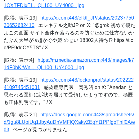
1OXTFDixEL._QL100_UY4000_.jpg
[取得: 表示:19]
https://x.com:443/elktl_JP/status/20237750
30652682410
エレキテル之助JP on X: "@grok 初めて観た
よこの画面 サイト全体が落ちるのを防ぐために仕方ないか
たぶん大半が #超かぐや姫 のせい 18302人待ち!? https://t.c
o/PF9dqCY5TS" / X
[取得: 表示:4]
https://m.media-amazon.com:443/images/I/7
1dF0hKrWnL._QL100_UY4000_.jpg
[取得: 表示:19]
https://x.com:443/lockonprof/status/202222
4109745451031
感染症専門医 岡秀昭 on X: "Anedan と
思われる医師に訴状を届けて受領したようですので、秘匿
も正体判明です。" / X
[取得: 表示:21]
https://docs.google.com:443/spreadsheets/
d/1gu8LUoiUq1JbyAuDnVMFlQXakyZEqYt1PPfgoTnIf0A/e
dit
ページが見つかりません