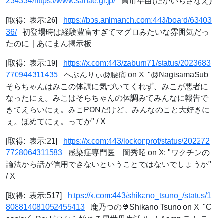
234334/https://www.sanae.gr.jp/
高市早苗(たかいちさなえ)
[取得: 表示:26]
https://bbs.animanch.com:443/board/63403
36/
初登場時は経験豊富すぎてマグロみたいな雰囲気だっ
たのに｜あにまん掲示板
[取得: 表示:19]
https://x.com:443/zaburn71/status/2023683
770944311435
へぶんりぃ@腰痛 on X: "@NagisamaSub
そらちゃんはみこの体調に気づいてくれず、みこが悪者に
なったにぇ。みこはそらちゃんの体調みてみんなに報告で
きてえらいにぇ。みこPONだけど、みんなのこと大好きに
ぇ。ほめてにぇ。ってか" / X
[取得: 表示:21]
https://x.com:443/lockonprof/status/202272
7728064311583
感染症専門医 岡秀昭 on X: "ワクチンの
論法から話が信用できないということではないでしょうか"
/ X
[取得: 表示:517]
https://x.com:443/shikano_tsuno_/status/1
808814081052455413
鹿乃つの🍨Shikano Tsuno on X: "C