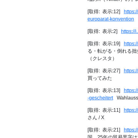
[取得: 表示:12]
https:
europarat-konvention
M
[取得: 表示:2]
https:/
[取得: 表示:19]
https:
る・転がる・倒れる拙劣
（クレスタ）
[取得: 表示:27]
https:
買ってみた
[取得: 表示:13]
https:
-gescheitert
Wahlaussch
[取得: 表示:11]
https
さん / X
[取得: 表示:21]
https
国、25年の貿易黒字は過