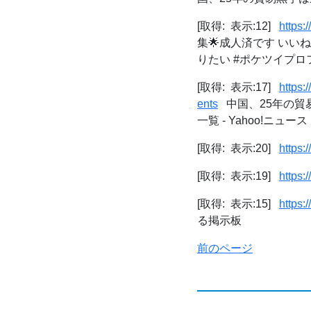
[取得: 表示:12]
https
集🌟成人済です いい
りたい #ポケツイプロフィール
[取得: 表示:17]
https
ents
中国、25年の貿易
一覧 - Yahoo!ニュース
[取得: 表示:20]
https:
[取得: 表示:19]
https:
[取得: 表示:15]
https:
る掲示板
前のページ