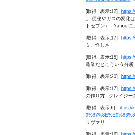
[取得: 表示:12]
https
1
便秘やガスの変化は
トセブン） - Yahoo!
[取得: 表示:17]
https:
ミ、怪しさ
[取得: 表示:15]
https
造業だとこういう分析、
[取得: 表示:20]
https:
[取得: 表示:17]
https:
の作り方 - クレイジ
[取得: 表示:6]
https:
9%87%8E%E9%83%
リヴァリー
[取得: 表示:16]
https