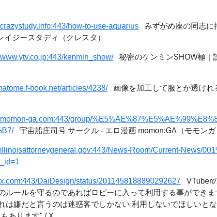
//crazystudy.info:443/how-to-use-aquarius
みずがめ座の同志に
クレイジースタディ（クレスタ）
//www.ytv.co.jp:443/kenmin_show/
秘密のケンミンSHOW極｜
/matome.f-book.net/articles/4238/
画像を加工して服とか透けれ
s://momon-ga.com:443/group/%E5%AE%87%E5%AE%99%E
B7/
宇宙船庄司号 サークル - エロ漫画 momon:GA（モモンガッ
://illinoisattorneygeneral.gov:443/News-Room/Current-News/
e_id=1
://x.com:443/DaiDesign/status/2011458188890292627
VTuber
のルールを守るのであればロビーに入って利用する事ができま
れは嫌だと言うのは迷惑客でしかない 利用しないでほしいと
あります" / X