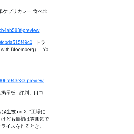
単ケプリカレー 食べ比
52cb4ab588f-preview
3fcbda515f49c0
トラ
loomberg） - Ya
d5806a943e33-preview
示板 - 評判、口コ
生技 on X: "工場に
くけども最初は雰囲気で
ーライスを作るとき、