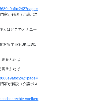
4d3680e9afbc242?page=
門家が解説（介護ポス
住人はどこでオナニー
対策で巨乳JKは週1
元裏＠ふたば
元裏＠ふたば
4d3680e9afbc242?page=
門家が解説（介護ポス
menschenrechte-voelkerr