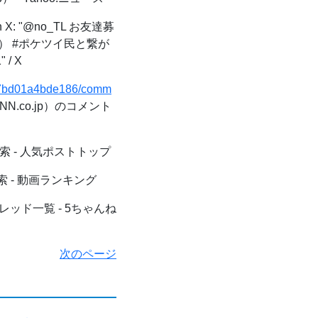
 X: "@no_TL お友達募
） #ポケツイ民と繋が
/ X
a807bd01a4bde186/comm
.co.jp）のコメント
索 - 人気ポストトップ
索 - 動画ランキング
ッド一覧 - 5ちゃんね
次のページ