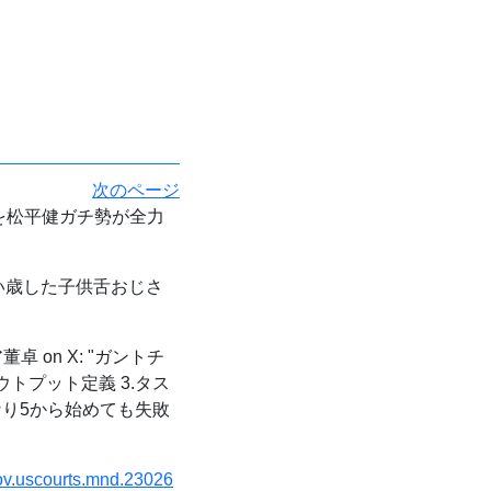
次のページ
を松平健ガチ勢が全力
歳した子供舌おじさ
卓 on X: "ガントチ
ウトプット定義 3.タス
なり5から始めても失敗
gov.uscourts.mnd.23026