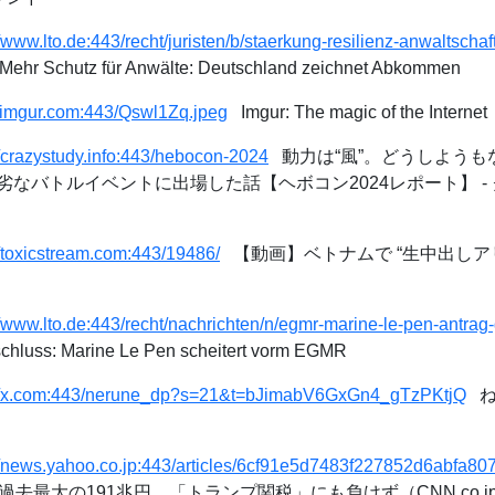
//www.lto.de:443/recht/juristen/b/staerkung-resilienz-anwaltscha
ehr Schutz für Anwälte: Deutschland zeichnet Abkommen
/i.imgur.com:443/Qswl1Zq.jpeg
Imgur: The magic of the Internet
//crazystudy.info:443/hebocon-2024
動力は“風”。どうしようも
なバトルイベントに出場した話【ヘボコン2024レポート】 -
//toxicstream.com:443/19486/
【動画】ベトナムで “生中出しア
//www.lto.de:443/recht/nachrichten/n/egmr-marine-le-pen-antr
luss: Marine Le Pen scheitert vorm EGMR
://x.com:443/nerune_dp?s=21&t=bJimabV6GxGn4_gTzPKtjQ
ねる
://news.yahoo.co.jp:443/articles/6cf91e5d7483f227852d6abfa
去最大の191兆円 「トランプ関税」にも負けず（CNN.co.jp） 