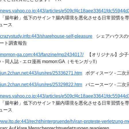
://news.yahoo.co.jp:443/articles/e509cf4c18aee33641fdc5594
「腸年齢」低下のサイン？腸内環境を悪化させる日常習慣を専
ニュース
//crazystudy.info:443/sharehouse-self-pleasure
シェアハウスの
ケート調査報告
://momon-ga.com:443/fanzine/mo2434017/
【オリジナル】少子化
 同人誌 - エロ漫画 momon:GA（モモンガッ!!）
//jun.2chan.net:443/jun/res/25336271.htm
ボディスーツ - 二次
//jun.2chan.net:443/jun/res/25329822.htm
バニースーツ - 二次
://news.yahoo.co.jp:443/articles/e509cf4c18aee33641fdc5594
「腸年齢」低下のサイン？腸内環境を悪化させる日常習慣を専
ニュース
/www.lto.de:443/recht/hintergruende/h/iran-proteste-verletzung-
ran: Auf klare Menschenrechtsverletzungen reagieren