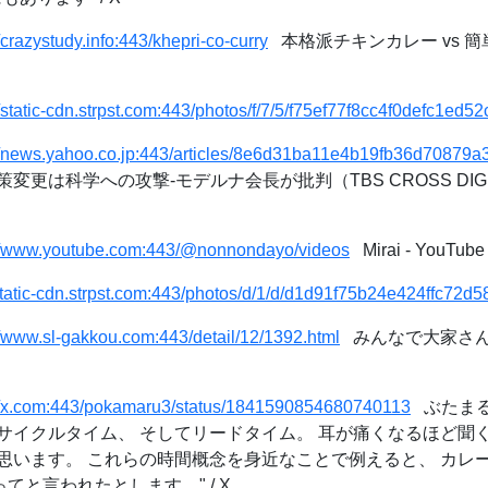
//crazystudy.info:443/khepri-co-curry
本格派チキンカレー vs 簡
//static-cdn.strpst.com:443/photos/f/7/5/f75ef77f8cc4f0defc1ed
://news.yahoo.co.jp:443/articles/8e6d31ba11e4b19fb36d70879a
は科学への攻撃-モデルナ会長が批判（TBS CROSS DIG with B
://www.youtube.com:443/@nonnondayo/videos
Mirai - YouTube
/static-cdn.strpst.com:443/photos/d/1/d/d1d91f75b24e424ffc72
//www.sl-gakkou.com:443/detail/12/1392.html
みんなで大家さん掲
://x.com:443/pokamaru3/status/1841590854680740113
ぶたまる@
サイクルタイム、 そしてリードタイム。 耳が痛くなるほど聞
思います。 これらの時間概念を身近なことで例えると、 カレ
てと言われたとします。" / X