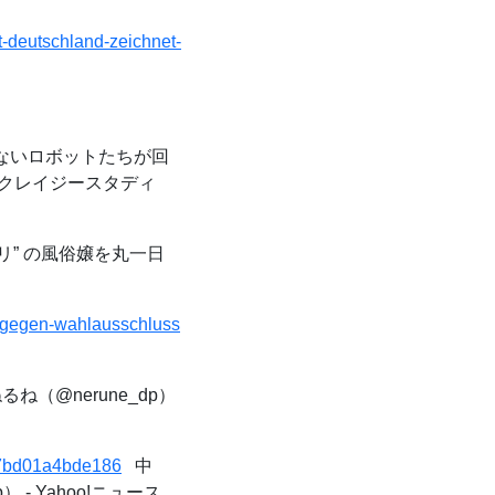
ft-deutschland-zeichnet-
ないロボットたちが回
 クレイジースタディ
リ” の風俗嬢を丸一日
ag-gegen-wahlausschluss
ね（@nerune_dp）
807bd01a4bde186
中
- Yahoo!ニュース