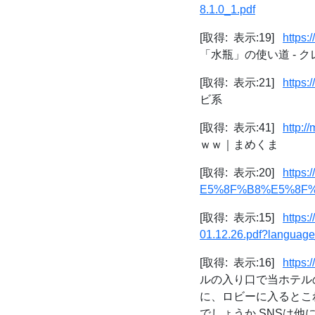
8.1.0_1.pdf
[取得: 表示:19]
https:
「水瓶」の使い道 - 
[取得: 表示:21]
https:
ビ系
[取得: 表示:41]
http:/
ｗｗ｜まめくま
[取得: 表示:20]
http
E5%8F%B8%E5%8F%
[取得: 表示:15]
https
01.12.26.pdf?languag
[取得: 表示:16]
https
ルの入り口で当ホテル
に、ロビーに入るとこ
でしょうか SNSは他にも