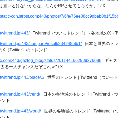
置いとけないからな。なんかRPさせてもらうか。" / X
//static-cdn.strpst.com:443/photos/7/6/e/76ee08cc9dbab0b1f1
/twittrend.jp:443/
Twittrend（ついっトレンド） - 各地域のX（T
//twittrend.jp:443/compare/result/23424856/1/
日本と世界のトレンド 
X（Twitter）のトレンド
://x.com:443/gazlog_blog/status/2011441662938276088
ギャズログ 
去る一大チャンスだぞこれｗ" / X
/twittrend.jp:443/place/1/
世界のトレンド | Twittrend（ついっ
/twittrend.jp:443/trend/
日本の各地域のトレンド | Twittrend（
トレンド
/twittrend.jp:443/world/
世界の各地域のトレンド | Twittrend
トレンド