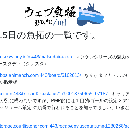
月15日の魚拓の一覧です。
//crazystudy.info:443/matsudaira-ken
マツケンシリーズの魅力
ジースタディ（クレスタ）
//bbs.animanch.com:443/board/6162813/
なんかタフカテ…いい
ん掲示板
//x.com:443/tk_sant0ka/status/1790018750655107187
キャリア董
が別に構わないですが、PMP的には 1.目的/ゴールの設定 2.ア
5.スケジュール策定 の順番で行われることを知ってほしい。いき
/storage.courtlistener.com:443/recap/gov.uscourts.mnd.230268/