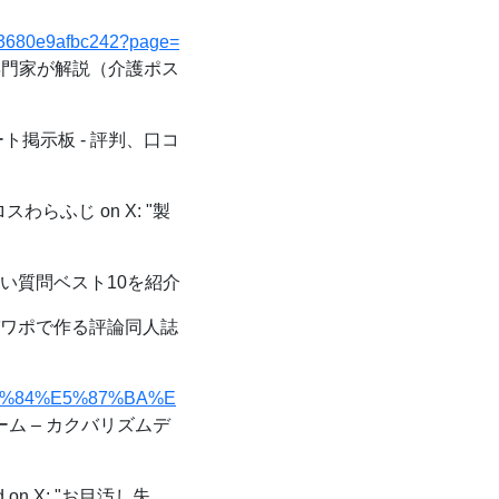
4d3680e9afbc242?page=
門家が解説（介護ポス
掲示板 - 評判、口コ
わらふじ on X: "製
い質問ベスト10を紹介
ワポで作る評論同人誌
E3%81%84%E5%87%BA%E
ム – カクバリズムデ
id on X: "お目汚し失