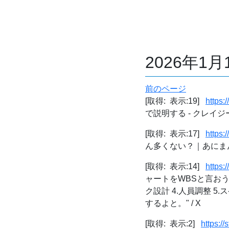
2026年1
前のページ
[取得: 表示:19]
https:
で説明する - クレイ
[取得: 表示:17]
https:
ん多くない？｜あにま
[取得: 表示:14]
https:
ャートをWBSと言おう
ク設計 4.人員調整 
するよと。" / X
[取得: 表示:2]
https:/