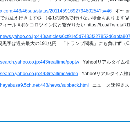
://x.com:443/46suu/status/2011459169279480254?s=46
す〜 on
ねでお迎え行きます💞 （各1の関係で行けない場合もあります🥲
 #ポケコロツイン民と繋がりたい https://t.co/iTwrdjaRf1" 
://news.yahoo.co.jp:443/articles/6cf91e5d7483f227852d6abf
黒字は過去最大の191兆円 「トランプ関税」にも負けず（CNN
//search.yahoo.co.jp:443/realtime/poptw
Yahoo!リアルタイム検
//search.yahoo.co.jp:443/realtime/video
Yahoo!リアルタイム検
//hayabusa9.5ch.net:443/news/subback.html
ニュース速報＠スレ