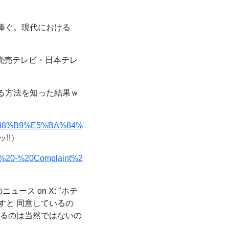
捧ぐ。現代における
読売テレビ・日本テレ
る方法を知った結果ｗ
8%88%B9%E5%BA%84%
!!）
001%20-%20Complaint%2
のニュース on X: "ホテ
すと 同意しているの
なるのは当然ではないの