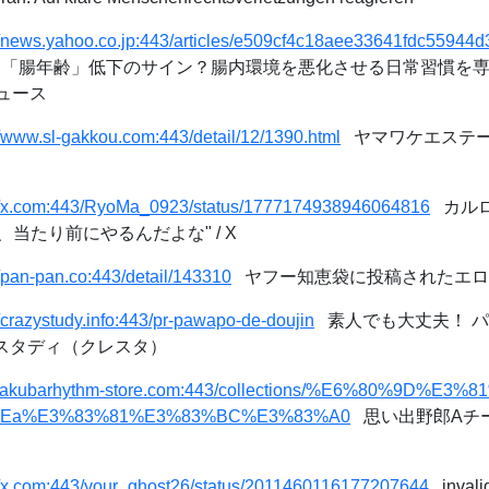
://news.yahoo.co.jp:443/articles/e509cf4c18aee33641fdc5594
「腸年齢」低下のサイン？腸内環境を悪化させる日常習慣を専
ニュース
//www.sl-gakkou.com:443/detail/12/1390.html
ヤマワケエステート
://x.com:443/RyoMa_0923/status/1777174938946064816
カルロス
当たり前にやるんだよな" / X
//pan-pan.co:443/detail/143310
ヤフー知恵袋に投稿されたエロ
//crazystudy.info:443/pr-pawapo-de-doujin
素人でも大丈夫！ パ
ースタディ（クレスタ）
//kakubarhythm-store.com:443/collections/%E6%80%9D%
8Ea%E3%83%81%E3%83%BC%E3%83%A0
思い出野郎Aチー
://x.com:443/your_ghost26/status/2011460116177207644
inval