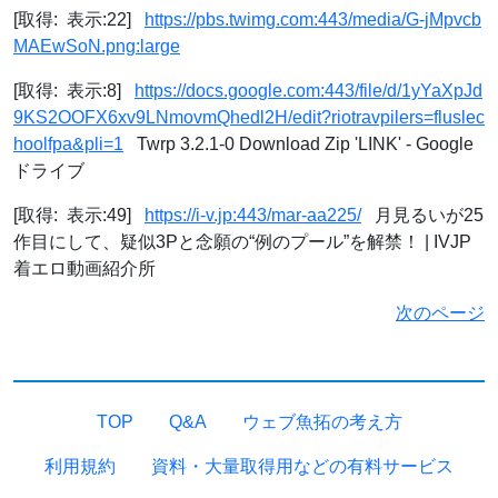
[取得: 表示:22]
https://pbs.twimg.com:443/media/G-jMpvcb
MAEwSoN.png:large
[取得: 表示:8]
https://docs.google.com:443/file/d/1yYaXpJd
9KS2OOFX6xv9LNmovmQhedl2H/edit?riotravpilers=fluslec
hoolfpa&pli=1
Twrp 3.2.1-0 Download Zip 'LINK' - Google
ドライブ
[取得: 表示:49]
https://i-v.jp:443/mar-aa225/
月見るいが25
作目にして、疑似3Pと念願の“例のプール”を解禁！ | IVJP
着エロ動画紹介所
次のページ
TOP
Q&A
ウェブ魚拓の考え方
利用規約
資料・大量取得用などの有料サービス