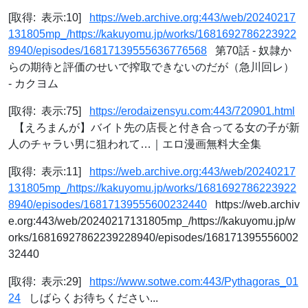
[取得: 表示:10]
https://web.archive.org:443/web/20240217
131805mp_/https://kakuyomu.jp/works/1681692786223922
8940/episodes/16817139555636776568
第70話 - 奴隷か
らの期待と評価のせいで搾取できないのだが（急川回レ）
- カクヨム
[取得: 表示:75]
https://erodaizensyu.com:443/720901.html
【えろまんが】バイト先の店長と付き合ってる女の子が新
人のチャラい男に狙われて…｜エロ漫画無料大全集
[取得: 表示:11]
https://web.archive.org:443/web/20240217
131805mp_/https://kakuyomu.jp/works/1681692786223922
8940/episodes/16817139555600232440
https://web.archiv
e.org:443/web/20240217131805mp_/https://kakuyomu.jp/w
orks/16816927862239228940/episodes/168171395556002
32440
[取得: 表示:29]
https://www.sotwe.com:443/Pythagoras_01
24
しばらくお待ちください...