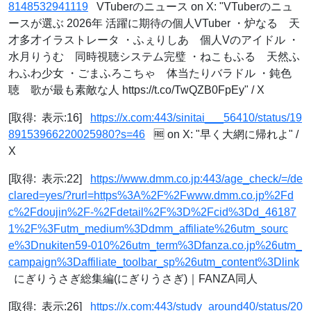
8148532941119
VTuberのニュース on X: "VTuberのニュ
ースが選ぶ 2026年 活躍に期待の個人VTuber ・炉なる 天
才多才イラストレータ ・ふぇりしあ 個人Vのアイドル ・
水月りうむ 同時視聴システム完璧 ・ねこもふる 天然ふ
わふわ少女 ・ごまふろこちゃ 体当たりバラドル ・鈍色
聴 歌が最も素敵な人 https://t.co/TwQZB0FpEy" / X
[取得: 表示:16]
https://x.com:443/sinitai___56410/status/19
89153966220025980?s=46
🆓 on X: "早く大網に帰れよ" /
X
[取得: 表示:22]
https://www.dmm.co.jp:443/age_check/=/de
clared=yes/?rurl=https%3A%2F%2Fwww.dmm.co.jp%2Fd
c%2Fdoujin%2F-%2Fdetail%2F%3D%2Fcid%3Dd_46187
1%2F%3Futm_medium%3Ddmm_affiliate%26utm_sourc
e%3Dnukiten59-010%26utm_term%3Dfanza.co.jp%26utm_
campaign%3Daffiliate_toolbar_sp%26utm_content%3Dlink
にぎりうさぎ総集編(にぎりうさぎ)｜FANZA同人
[取得: 表示:26]
https://x.com:443/study_around40/status/20