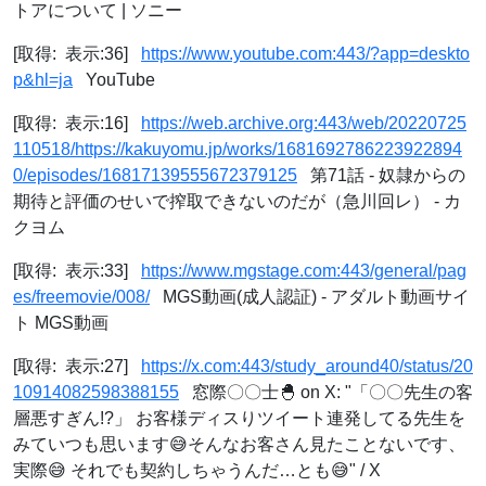
トアについて | ソニー
[取得: 表示:36]
https://www.youtube.com:443/?app=deskto
p&hl=ja
YouTube
[取得: 表示:16]
https://web.archive.org:443/web/20220725
110518/https://kakuyomu.jp/works/1681692786223922894
0/episodes/16817139555672379125
第71話 - 奴隷からの
期待と評価のせいで搾取できないのだが（急川回レ） - カ
クヨム
[取得: 表示:33]
https://www.mgstage.com:443/general/pag
es/freemovie/008/
MGS動画(成人認証) - アダルト動画サイ
ト MGS動画
[取得: 表示:27]
https://x.com:443/study_around40/status/20
10914082598388155
窓際〇〇士🐣 on X: "「〇〇先生の客
層悪すぎん!?」 お客様ディスりツイート連発してる先生を
みていつも思います😅そんなお客さん見たことないです、
実際😅 それでも契約しちゃうんだ…とも😅" / X