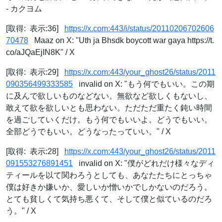
- カクヨム
[取得: 表示:36]
https://x.com:443/i/status/20110206702606
70478
Maaz on X: "Uth ja Bhsdk boycott war gaya https://t.
co/aJQaEjIN8K" / X
[取得: 表示:29]
https://x.com:443/your_ghost26/status/2011
090356499333585
invalid on X: "もう何でもいい。この期
に及んで欲しいものなどない。無欲など欲しくもないし、
敢えて欲を欲しいとも思わない。ただただ重たく鈍い時間
を過ごしていくだけ。もう何でもいいよ。どうでもいい。
全部どうでもいい。どうなったっていい。" / X
[取得: 表示:28]
https://x.com:443/your_ghost26/status/2011
091553276891451
invalid on X: "僕がどれだけ様々なディ
ティールを以て関わろうとしても、あなたたちにとっちゃ
僕は好きか嫌いか、愛しいか憎いかでしかないのだろう。
とても貧しくて気持ち悪くて、そして僕と似ているのだろ
う。" / X