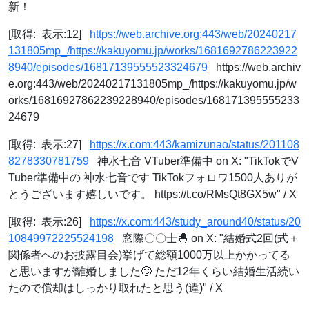
新！
[取得: 表示:12]
https://web.archive.org:443/web/20240217
131805mp_/https://kakuyomu.jp/works/1681692786223922
8940/episodes/16817139555523324679
https://web.archiv
e.org:443/web/20240217131805mp_/https://kakuyomu.jp/w
orks/16816927862239228940/episodes/168171395555233
24679
[取得: 表示:27]
https://x.com:443/kamizunao/status/201108
8278330781759
神水七音 VTuber準備中 on X: "TikTokでV
Tuber準備中の 神水七音です TikTokフォロワ1500人ありが
とうございます嬉しいです。 https://t.co/RMsQt8GX5w" / X
[取得: 表示:26]
https://x.com:443/study_around40/status/20
10849972225524198
窓際〇〇士🐣 on X: "結婚式2回(式＋
関係者へのお披露目会)挙げて総額1000万以上かかってる
と思いますが離婚しました🙄 ただ12年くらい結婚生活続い
たので償却はしっかり取れたと思う(違)" / X