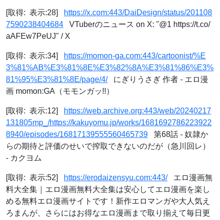
[取得: 表示:28]
https://x.com:443/DaiDesign/status/201108
7590238404684
VTuberのニュース on X: "@1 https://t.co/
aAFEw7PeUJ" / X
[取得: 表示:34]
https://momon-ga.com:443/cartoonist/%E
3%81%AB%E3%81%8E%E3%82%8A%E3%81%86%E3%
81%95%E3%81%8E/page/4/
にぎりうさぎ 作者 - エロ漫
画 momon:GA（モモンガッ!!）
[取得: 表示:12]
https://web.archive.org:443/web/20240217
131805mp_/https://kakuyomu.jp/works/1681692786223922
8940/episodes/16817139555560465739
第68話 - 奴隷か
らの期待と評価のせいで搾取できないのだが（急川回レ）
- カクヨム
[取得: 表示:52]
https://erodaizensyu.com:443/
エロ漫画無
料大全集｜エロ漫画無料大全集は安心してエロ漫画を楽し
める無料エロ漫画サイトです！新作エロマンガや大人気え
ろまんが、さらにはお得なエロ漫画まで取り揃えて毎日更