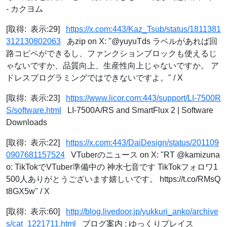
- カクヨム
[取得: 表示:29]
https://x.com:443/Kaz_Tsub/status/1811381
312130802063
あzip on X: "@yuyuTds ラベルがあれば回
路コピペができるし、ファンクションブロックも使えるじ
ゃないですか、品質向上、生産性向上じゃないですか。 ア
ドレスプログラミングではできないですよ。" / X
[取得: 表示:23]
https://www.licor.com:443/support/LI-7500R
S/software.html
LI-7500A/RS and SmartFlux 2 | Software
Downloads
[取得: 表示:22]
https://x.com:443/DaiDesign/status/201109
0907681157524
VTuberのニュース on X: "RT @kamizuna
o: TikTokでVTuber準備中の 神水七音です TikTokフォロワ1
500人ありがとうございます嬉しいです。 https://t.co/RMsQ
t8GX5w" / X
[取得: 表示:60]
http://blog.livedoor.jp/yukkuri_anko/archive
s/cat_1221711.html
ブログ案内 : ゆっくりプレイス