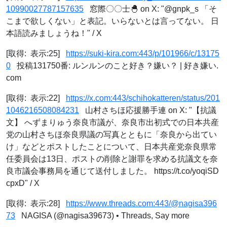
10990027787157635
窓際〇〇士🐣 on X: "@gnpk_s 「そ
こまで欲しくない」と表記。いらないとは言ってない。 日
本語読みましょうね！" / X
[取得: 表示:25]
https://suki-kira.com:443/p/101966/c/13175
0
投稿131750番: ルンルンのこと好き？嫌い？ | 好き嫌い.
com
[取得: 表示:22]
https://x.com:443/schihokatteren/status/201
1046216508084231
山村さちほ応援勝手連 on X: "【抗議
文】 へずまりゅう奈良市議が、奈良市出初式での日本共産
党の山村さちほ奈良県議の写真とともに「奈良から出てい
け」などとポストしたことについて、日本共産党奈良県常
任委員会は13日、ポストの削除と謝罪を求める抗議文を奈
良市議会事務局を通じて送付しました。 https://t.co/yoqiSD
cpxD" / X
[取得: 表示:28]
https://www.threads.com:443/@nagisa396
73
NAGISA (@nagisa39673) • Threads, Say more