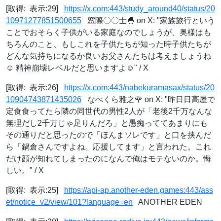
[取得: 表示:29]
https://x.com:443/study_around40/status/20
10971277851500655
窓際〇〇士🐣 on X: "家族旅行という
ことでおそらく子供がいる家庭なのでしょうが、奥様はも
ちろんのこと、もしこれを子供たちが知った時子供たちが
どんな気持ちになるか良いお父さんたちは考えましょうね
☺️ 精神崩壊レベルだと思いますよ☺️" / X
[取得: 表示:26]
https://x.com:443/nabekuramasax/status/20
10904743871435026
なべくら雅之🌹 on X: "昨日日高屋で
定食食ってたら隣の同世代の男性2人が「老後2千万なんな
無理だし2千万じゃ足りんだろ」と愚痴っててあまりにも
その通りだと思ったので「ほんまソレです」と口を挟んだ
ら「鍋倉さんですよね。応援してます」と言われた。これ
だけ顔が知れてしまったのになんで俺はモテないのか。悔
しい。" / X
[取得: 表示:25]
https://api-ap.another-eden.games:443/ass
et/notice_v2/view/101?language=en
ANOTHER EDEN