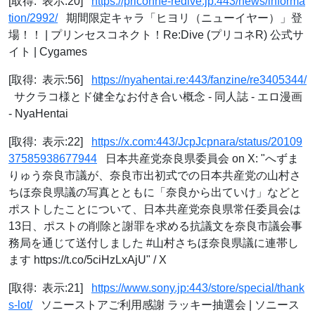
[取得: 表示:20]
https://priconne-redive.jp:443/news/informa
tion/2992/
期間限定キャラ「ヒヨリ（ニューイヤー）」登
場！！ | プリンセスコネクト！Re:Dive (プリコネR) 公式サ
イト | Cygames
[取得: 表示:56]
https://nyahentai.re:443/fanzine/re3405344/
サクラコ様とド健全なお付き合い概念 - 同人誌 - エロ漫画
- NyaHentai
[取得: 表示:22]
https://x.com:443/JcpJcpnara/status/20109
37585938677944
日本共産党奈良県委員会 on X: "へずま
りゅう奈良市議が、奈良市出初式での日本共産党の山村さ
ちほ奈良県議の写真とともに「奈良から出ていけ」などと
ポストしたことについて、日本共産党奈良県常任委員会は
13日、ポストの削除と謝罪を求める抗議文を奈良市議会事
務局を通じて送付しました #山村さちほ奈良県議に連帯し
ます https://t.co/5ciHzLxAjU" / X
[取得: 表示:21]
https://www.sony.jp:443/store/special/thank
s-lot/
ソニーストアご利用感謝 ラッキー抽選会 | ソニース