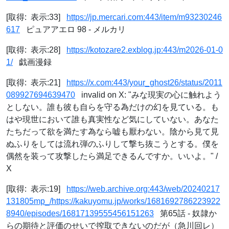
[取得: 表示:33]
https://jp.mercari.com:443/item/m93230246
617
ピュアアエロ 98 - メルカリ
[取得: 表示:28]
https://kotozare2.exblog.jp:443/m2026-01-0
1/
戯画漫録
[取得: 表示:21]
https://x.com:443/your_ghost26/status/2011
089927694639470
invalid on X: "みな現実の心に触れよう
としない。誰も彼も自らを守る為だけの幻を見ている。も
はや現世において誰も真実性など気にしていない。あなた
たちだって欲を満たす為なら嘘も厭わない。陰から見て見
ぬふりをしては流れ弾のふりして撃ち抜こうとする。僕を
偶然を装って攻撃したら満足できるんですか。いいよ。" /
X
[取得: 表示:19]
https://web.archive.org:443/web/20240217
131805mp_/https://kakuyomu.jp/works/1681692786223922
8940/episodes/16817139555456151263
第65話 - 奴隷か
らの期待と評価のせいで搾取できないのだが（急川回レ）