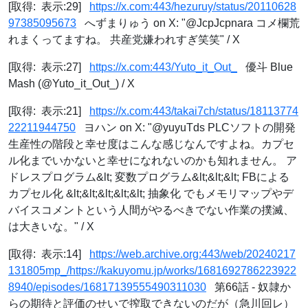
[取得: 表示:29]
https://x.com:443/hezuruy/status/20110628
97385095673
へずまりゅう on X: "@JcpJcpnara コメ欄荒
れまくってますね。 共産党嫌われすぎ笑笑" / X
[取得: 表示:27]
https://x.com:443/Yuto_it_Out_
優斗 Blue
Mash (@Yuto_it_Out_) / X
[取得: 表示:21]
https://x.com:443/takai7ch/status/18113774
22211944750
ヨハン on X: "@yuyuTds PLCソフトの開発
生産性の階段と幸せ度はこんな感じなんですよね。カプセ
ル化までいかないと幸せになれないのかも知れません。 ア
ドレスプログラム&lt; 変数プログラム&lt;&lt;&lt; FBによる
カプセル化 &lt;&lt;&lt;&lt;&lt; 抽象化 でもメモリマップやデ
バイスコメントという人間がやるべきでない作業の撲滅、
は大きいな。" / X
[取得: 表示:14]
https://web.archive.org:443/web/20240217
131805mp_/https://kakuyomu.jp/works/1681692786223922
8940/episodes/16817139555490311030
第66話 - 奴隷か
らの期待と評価のせいで搾取できないのだが（急川回レ）