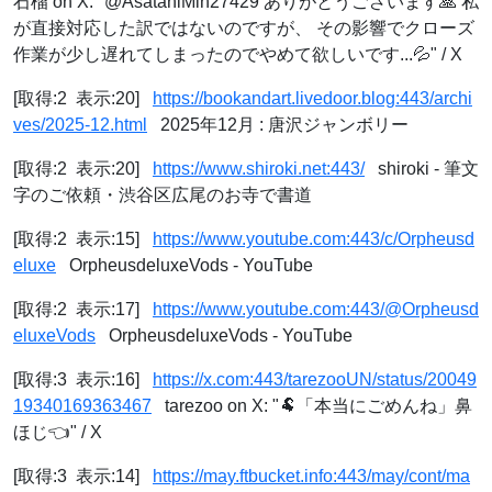
石榴 on X: "@AsataniMih27429 ありがとうございます🙏 私
が直接対応した訳ではないのですが、 その影響でクローズ
作業が少し遅れてしまったのでやめて欲しいです...💦" / X
[取得:2 表示:20]
https://bookandart.livedoor.blog:443/archi
ves/2025-12.html
2025年12月 : 唐沢ジャンボリー
[取得:2 表示:20]
https://www.shiroki.net:443/
shiroki - 筆文
字のご依頼・渋谷区広尾のお寺で書道
[取得:2 表示:15]
https://www.youtube.com:443/c/Orpheusd
eluxe
OrpheusdeluxeVods - YouTube
[取得:2 表示:17]
https://www.youtube.com:443/@Orpheusd
eluxeVods
OrpheusdeluxeVods - YouTube
[取得:3 表示:16]
https://x.com:443/tarezooUN/status/20049
19340169363467
tarezoo on X: "🐏「本当にごめんね」鼻
ほじ👈" / X
[取得:3 表示:14]
https://may.ftbucket.info:443/may/cont/ma