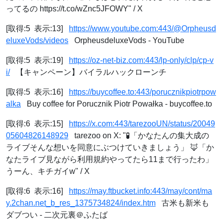
ってるの https://t.co/wZnc5JFOWY" / X
[取得:5 表示:13]
https://www.youtube.com:443/@Orpheusd
eluxeVods/videos
OrpheusdeluxeVods - YouTube
[取得:5 表示:19]
https://oz-net-biz.com:443/lp-only/clp/cp-v
i/
【キャンペーン】バイラルハックローンチ
[取得:5 表示:16]
https://buycoffee.to:443/porucznikpiotrpow
alka
Buy coffee for Porucznik Piotr Powałka - buycoffee.to
[取得:6 表示:15]
https://x.com:443/tarezooUN/status/20049
05604826148929
tarezoo on X: "🧪「かなたんの集大成の
ライブそんな想いを同意にぶつけていきましょう」 🦊「か
なたライブ見ながら利用規約やってたら11まで行ったわ」
うーん、キチガイw" / X
[取得:6 表示:16]
https://may.ftbucket.info:443/may/cont/ma
y.2chan.net_b_res_1375734824/index.htm
古米も新米も
ダブつい - 二次元裏＠ふたば