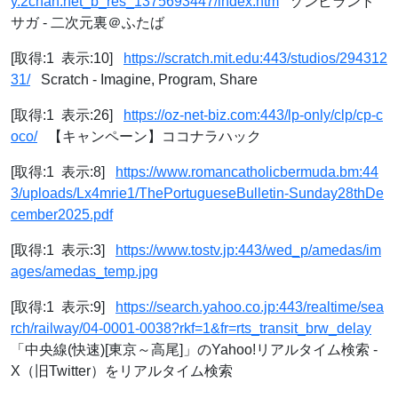
y.2chan.net_b_res_1375693447/index.htm
ゾンビランド
サガ - 二次元裏＠ふたば
[取得:1 表示:10]
https://scratch.mit.edu:443/studios/294312
31/
Scratch - Imagine, Program, Share
[取得:1 表示:26]
https://oz-net-biz.com:443/lp-only/clp/cp-c
oco/
【キャンペーン】ココナラハック
[取得:1 表示:8]
https://www.romancatholicbermuda.bm:44
3/uploads/Lx4mrie1/ThePortugueseBulletin-Sunday28thDe
cember2025.pdf
[取得:1 表示:3]
https://www.tostv.jp:443/wed_p/amedas/im
ages/amedas_temp.jpg
[取得:1 表示:9]
https://search.yahoo.co.jp:443/realtime/sea
rch/railway/04-0001-0038?rkf=1&fr=rts_transit_brw_delay
「中央線(快速)[東京～高尾]」のYahoo!リアルタイム検索 -
X（旧Twitter）をリアルタイム検索