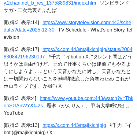
y.2chan.net_b_res_1375889831/index.htm
ゾンビランド
サガ - 二次元裏＠ふたば
[取得:3 表示:14]
https://www.storytelevision.com:443/sche
dule/?date=2025-12-30
TV Schedule - What’s on Story Tel
evision
[取得:3 表示:17]
https://x.com:443/majikichipig/status/2004
830842196230197
ｷ千力゛イbot on X: "タレント間はどう
思うかは自由だけど、せめて仕事くらいは建前でもやるよ
うにしようよ……という天音かなたに対し、天音かなたと
は一切関わらないことを6年弱徹底した角巻わため これが
ホロライブです、か😅" / X
[取得:3 表示:4]
https://www.youtube.com:443/watch?v=Tbk
opSGAnWY&t=2s
雁琳（がんりん）、甲南大学呼び出し -
YouTube
[取得:3 表示:13]
https://x.com:443/majikichipig
ｷ千力゛イ
bot (@majikichipig) / X