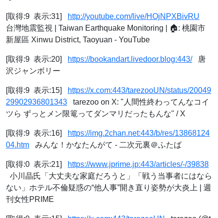
[取得:9 表示:31]
http://youtube.com/live/HOjNPXBivRU
台灣地震監視 | Taiwan Earthquake Monitoring | 🏠: 桃園市
新屋區 Xinwu District, Taoyuan - YouTube
[取得:9 表示:20]
https://bookandart.livedoor.blog:443/
唐
沢ジャンボリー
[取得:9 表示:15]
https://x.com:443/tarezooUN/status/20049
29902936801343
tarezoo on X: "人間性終わってんなコイ
ツら ずっとメン限篭ってダンマリだったもんな" / X
[取得:9 表示:16]
https://img.2chan.net:443/b/res/13868124
04.htm
みんな！かなたんがて - 二次元裏＠ふたば
[取得:0 表示:21]
https://www.jprime.jp:443/articles/-/39838
小川晶氏「大丈夫な家庭だろうと」「戦う当事者にはなら
ない」ホテル不倫疑惑の“他人事”開き直り姿勢が大炎上 | 週
刊女性PRIME