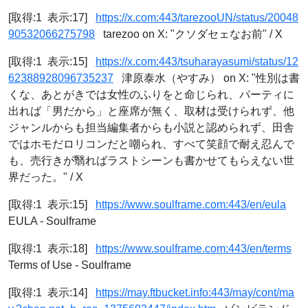
[取得:1 表示:17]
https://x.com:443/tarezooUN/status/20048
90532066275798
tarezoo on X: "クソダセェなお前" / X
[取得:1 表示:15]
https://x.com:443/tsuharayasumi/status/12
62388928096735237
津原泰水（やすみ） on X: "性別は書
くな、あとがきでは女性のふりをと命じられ、パーティに
出れば「男だから」と座席が無く、取材は受けられず、他
ジャンルからも担当編集者からも小説と認められず、田舎
ではホモだロリコンだと嘲られ、すべて笑顔で耐え忍んで
も、売行きが翳ればラストシーンも書かせてもらえない世
界だった。" / X
[取得:1 表示:15]
https://www.soulframe.com:443/en/eula
EULA - Soulframe
[取得:1 表示:18]
https://www.soulframe.com:443/en/terms
Terms of Use - Soulframe
[取得:1 表示:14]
https://may.ftbucket.info:443/may/cont/ma