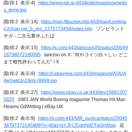
[取得:1 表示:4]
https://www.tsb.jp:443/tenki/images/ameda
s_temp.jpg
[取得:2 表示:14]
https://may.ftbucket.info:443/may/cont/ma
y.2chan.net_b_res_1375773458/index.htm
ゾンビランド
サガ - 二次元裏＠ふたば
[取得:2 表示:15]
https://x.com:443/tarezooUN/status/20049
18736072180095
tarezoo on X: "何やコイツ白々しい どこ
まで根性終わってんだ" / X
[取得:2 表示:8]
https://i.ebayimg.com:443/images/g/AQUA
AeSwktJn19iI/s-l9999.jpg
[取得:2 表示:27]
https://www.ebay.co.uk:443/itm/15681207
5825
1983 JAN World Boxing magazine Thomas Hit Man
Hearns GdWriting | eBay UK
[取得:2 表示:9]
https://x.com:443/589_punica/status/20045
38797372145909?s=46&t=gYJFCEidriNif2TqGmf3ag
花