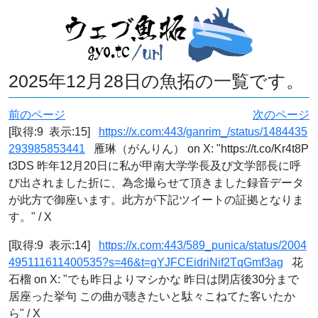
2025年12月28日の魚拓の一覧です。
前のページ
次のページ
[取得:9 表示:15]
https://x.com:443/ganrim_/status/1484435
293985853441
雁琳（がんりん） on X: "https://t.co/Kr4t8P
t3DS 昨年12月20日に私が甲南大学学長及び文学部長に呼
び出されました折に、為念撮らせて頂きました録音データ
が此方で御座います。此方が下記ツイートの証拠となりま
す。" / X
[取得:9 表示:14]
https://x.com:443/589_punica/status/2004
495111611400535?s=46&t=gYJFCEidriNif2TqGmf3ag
花
石榴 on X: "でも昨日よりマシかな 昨日は閉店後30分まで
居座った挙句 この曲が聴きたいと駄々こねてた客いたか
ら" / X