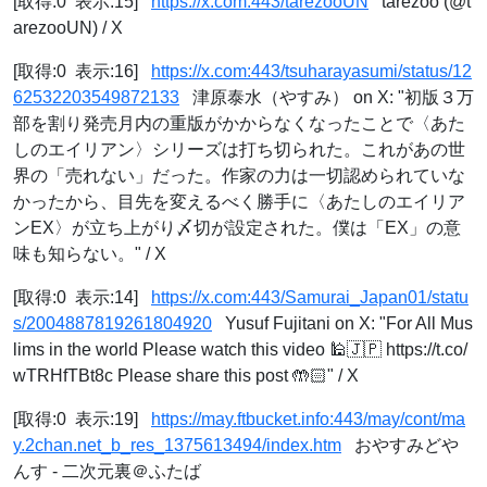
[取得:0 表示:15]
https://x.com:443/tarezooUN
tarezoo (@t
arezooUN) / X
[取得:0 表示:16]
https://x.com:443/tsuharayasumi/status/12
62532203549872133
津原泰水（やすみ） on X: "初版３万
部を割り発売月内の重版がかからなくなったことで〈あた
しのエイリアン〉シリーズは打ち切られた。これがあの世
界の「売れない」だった。作家の力は一切認められていな
かったから、目先を変えるべく勝手に〈あたしのエイリア
ンEX〉が立ち上がり〆切が設定された。僕は「EX」の意
味も知らない。" / X
[取得:0 表示:14]
https://x.com:443/Samurai_Japan01/statu
s/2004887819261804920
Yusuf Fujitani on X: "For All Mus
lims in the world Please watch this video 🕌🇯🇵 https://t.co/
wTRHfTBt8c Please share this post 🤲🏻" / X
[取得:0 表示:19]
https://may.ftbucket.info:443/may/cont/ma
y.2chan.net_b_res_1375613494/index.htm
おやすみどや
んす - 二次元裏＠ふたば