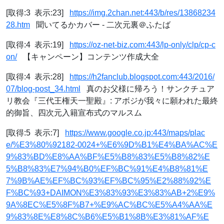
[取得:3 表示:23]
https://img.2chan.net:443/b/res/13868234
28.htm
聞いてるかカバー - 二次元裏＠ふたば
[取得:4 表示:19]
https://oz-net-biz.com:443/lp-only/clp/cp-c
on/
【キャンペーン】コンテンツ作成大全
[取得:4 表示:28]
https://h2fanclub.blogspot.com:443/2016/
07/blog-post_34.html
真のお父様に帰ろう！サンクチュア
リ教会『三代王権天一聖殿』: アボジが我々に願われた最終
的御旨、四次元入籍宣布式のマルスム
[取得:5 表示:7]
https://www.google.co.jp:443/maps/plac
e/%E3%80%92182-0024+%E6%9D%B1%E4%BA%AC%E
9%83%BD%E8%AA%BF%E5%B8%83%E5%B8%82%E
5%B8%83%E7%94%B0%EF%BC%91%E4%B8%81%E
7%9B%AE%EF%BC%93%EF%BC%95%E2%88%92%E
F%BC%93+DAIMON%E3%83%93%E3%83%AB+2%E9%
9A%8EC%E5%8F%B7+%E9%AC%BC%E5%A4%AA%E
9%83%8E%E8%8C%B6%E5%B1%8B%E3%81%AF%E