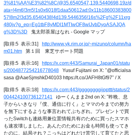
3%81%AA%E3%82%8C/@35.6540547,139.5440698,19z/d
ata=!4m6!3m5!1s0x6018f1daa50612ad:0x11b18600383800
57!8m2!3d35.6540438!4d139.5446356!16s%2Fg%2F11xrg
480jv?g_ep=Eg1tbF8yMDI1MTIwOF8wIJvbDyoASAJQA
g%3D%3D
鬼太郎茶屋はなれ - Google マップ
[取得:5 表示:31]
http://www.yk.rim.or.jp/~mizuno/column/ha
m01.htm
第１回 東芝サポート問題
[取得:5 表示:16]
https://x.com:443/Samurai_Japan01/statu
s/2004877254216778048
Yusuf Fujitani on X: "@officialsa
sasa @AaeSjmshkD40103 https://t.co/JAFH8tGf97" / X
[取得:5 表示:18]
https://x.com:443/ggggggggijppttt/status/2
004424100736127141
ゆーくんまま2nd on X: "昨晩、息
子からいきなり『僕、通信に行く』とママの今までの努力
を無下にするような事言われてぶちぎれ。プレゼントで買
ったSwitchも連絡用兼位置情報共有のために買ったスマホ
も速攻壊しました。あんたのためにお金も時間も使ってき
たのに、結局それ？こっちはどれだけ苦労して育てたと思