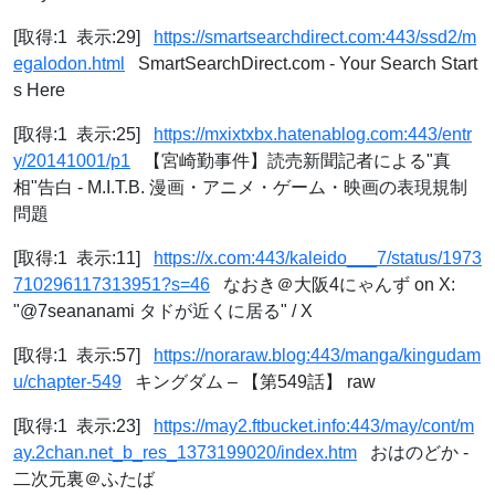
[取得:1 表示:29]
https://smartsearchdirect.com:443/ssd2/m
egalodon.html
SmartSearchDirect.com - Your Search Start
s Here
[取得:1 表示:25]
https://mxixtxbx.hatenablog.com:443/entr
y/20141001/p1
【宮崎勤事件】読売新聞記者による"真
相"告白 - M.I.T.B. 漫画・アニメ・ゲーム・映画の表現規制
問題
[取得:1 表示:11]
https://x.com:443/kaleido___7/status/1973
710296117313951?s=46
なおき＠大阪4にゃんず on X:
"@7seananami タドが近くに居る" / X
[取得:1 表示:57]
https://noraraw.blog:443/manga/kingudam
u/chapter-549
キングダム – 【第549話】 raw
[取得:1 表示:23]
https://may2.ftbucket.info:443/may/cont/m
ay.2chan.net_b_res_1373199020/index.htm
おはのどか -
二次元裏＠ふたば