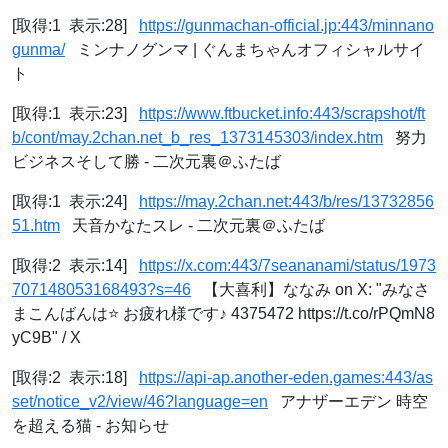
[取得:1 表示:28]
https://gunmachan-official.jp:443/minnano
gunma/
ミンナノグンマ | ぐんまちゃんオフィシャルサイ
ト
[取得:1 表示:23]
https://www.ftbucket.info:443/scrapshot/ft
b/cont/may.2chan.net_b_res_1373145303/index.htm
努力
ビジネスそして勝 - 二次元裏＠ふたば
[取得:1 表示:24]
https://may.2chan.net:443/b/res/13732856
51.htm
天音かなたスレ - 二次元裏＠ふたば
[取得:2 表示:14]
https://x.com:443/7seananami/status/1973
707148053168493?s=46
【大喜利】ななみ on X: "みなさ
まこんばんは⭐ お疲れ様です♪ 4375472 https://t.co/rPQmN8
yC9B" / X
[取得:2 表示:18]
https://api-ap.another-eden.games:443/as
set/notice_v2/view/46?language=en
アナザーエデン 時空
を超える猫 - お知らせ