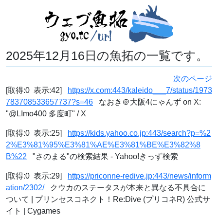
2025年12月16日の魚拓の一覧です。
次のページ
[取得:0 表示:42]
https://x.com:443/kaleido___7/status/1973
783708533657737?s=46
なおき＠大阪4にゃんず on X:
"@LImo400 多度町" / X
[取得:0 表示:25]
https://kids.yahoo.co.jp:443/search?p=%2
2%E3%81%95%E3%81%AE%E3%81%BE%E3%82%8
B%22
"さのまる"の検索結果 - Yahoo!きっず検索
[取得:0 表示:29]
https://priconne-redive.jp:443/news/inform
ation/2302/
クウカのステータスが本来と異なる不具合に
ついて | プリンセスコネクト！Re:Dive (プリコネR) 公式サ
イト | Cygames