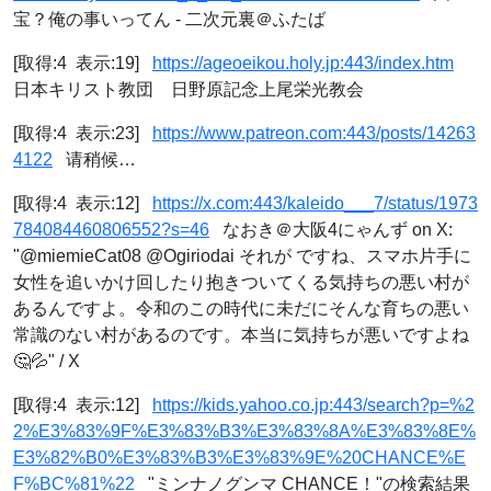
宝？俺の事いってん - 二次元裏＠ふたば
[取得:4 表示:19]
https://ageoeikou.holy.jp:443/index.htm
日本キリスト教団 日野原記念上尾栄光教会
[取得:4 表示:23]
https://www.patreon.com:443/posts/14263
4122
请稍候…
[取得:4 表示:12]
https://x.com:443/kaleido___7/status/1973
784084460806552?s=46
なおき＠大阪4にゃんず on X:
"@miemieCat08 @Ogiriodai それが ですね、スマホ片手に
女性を追いかけ回したり抱きついてくる気持ちの悪い村が
あるんですよ。令和のこの時代に未だにそんな育ちの悪い
常識のない村があるのです。本当に気持ちが悪いですよね
🤔💦" / X
[取得:4 表示:12]
https://kids.yahoo.co.jp:443/search?p=%2
2%E3%83%9F%E3%83%B3%E3%83%8A%E3%83%8E%
E3%82%B0%E3%83%B3%E3%83%9E%20CHANCE%E
F%BC%81%22
"ミンナノグンマ CHANCE！"の検索結果