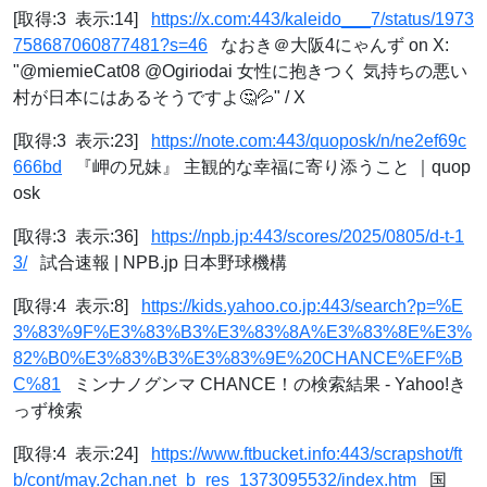
[取得:3 表示:14]
https://x.com:443/kaleido___7/status/1973
758687060877481?s=46
なおき＠大阪4にゃんず on X:
"@miemieCat08 @Ogiriodai 女性に抱きつく 気持ちの悪い
村が日本にはあるそうですよ🤔💦" / X
[取得:3 表示:23]
https://note.com:443/quoposk/n/ne2ef69c
666bd
『岬の兄妹』 主観的な幸福に寄り添うこと ｜quop
osk
[取得:3 表示:36]
https://npb.jp:443/scores/2025/0805/d-t-1
3/
試合速報 | NPB.jp 日本野球機構
[取得:4 表示:8]
https://kids.yahoo.co.jp:443/search?p=%E
3%83%9F%E3%83%B3%E3%83%8A%E3%83%8E%E3%
82%B0%E3%83%B3%E3%83%9E%20CHANCE%EF%B
C%81
ミンナノグンマ CHANCE！の検索結果 - Yahoo!き
っず検索
[取得:4 表示:24]
https://www.ftbucket.info:443/scrapshot/ft
b/cont/may.2chan.net_b_res_1373095532/index.htm
国