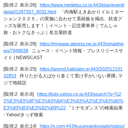
[取得:2 表示:26]
https://www.meitetsu.co.jp:443/plan/event/
detail/1287357_8032.html
「内海駅えきあかりイルミネー
ション２０２５」の実施に合わせて系統板を掲出、鉄道グ
ッズを販売します！｜イベント・記念乗車券｜でんしゃ
旅・おトクなきっぷ｜名古屋鉄道
[取得:2 表示:28]
https://mypage.atpress.ne.jp:443/smart/ne
ws/7949038
ニュース・イベント情報・プレスリリースサ
イト | NEWSCAST
[取得:2 表示:25]
https://anond.hatelabo.jp:443/202512101
32853
作りたがる人ばかり多くて受け手がいない界隈､マ
ジで地獄説
[取得:2 表示:8]
https://kids.yahoo.co.jp:443/search?p=%2
2%E3%83%9F%E3%83%8A%E3%83%A2%E3%83%80%
E3%83%B3%E3%82%B9%22
"ミナモダンス"の検索結果
- Yahoo!きっず検索
[取得:2 表示:14]
https://x.com:443/kusaregedoutado/status/