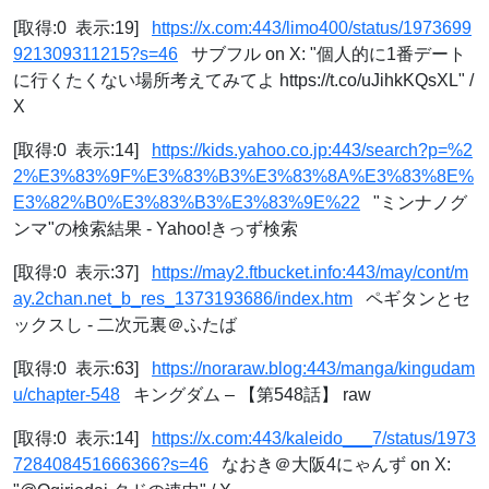
[取得:0 表示:19]
https://x.com:443/limo400/status/1973699
921309311215?s=46
サブフル on X: "個人的に1番デート
に行くたくない場所考えてみてよ https://t.co/uJihkKQsXL" /
X
[取得:0 表示:14]
https://kids.yahoo.co.jp:443/search?p=%2
2%E3%83%9F%E3%83%B3%E3%83%8A%E3%83%8E%
E3%82%B0%E3%83%B3%E3%83%9E%22
"ミンナノグ
ンマ"の検索結果 - Yahoo!きっず検索
[取得:0 表示:37]
https://may2.ftbucket.info:443/may/cont/m
ay.2chan.net_b_res_1373193686/index.htm
ペギタンとセ
ックスし - 二次元裏＠ふたば
[取得:0 表示:63]
https://noraraw.blog:443/manga/kingudam
u/chapter-548
キングダム – 【第548話】 raw
[取得:0 表示:14]
https://x.com:443/kaleido___7/status/1973
728408451666366?s=46
なおき＠大阪4にゃんず on X: