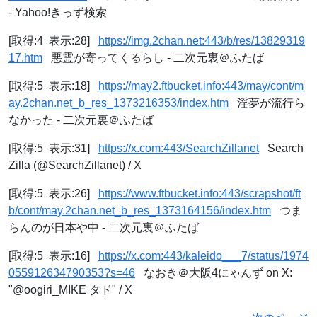
- Yahoo!きっず検索
[取得:4 表示:28]
https://img.2chan.net:443/b/res/13829319
17.htm
悪霊が寄ってくるらし - 二次元裏＠ふたば
[取得:5 表示:18]
https://may2.ftbucket.info:443/may/cont/m
ay.2chan.net_b_res_1373216353/index.htm
淫夢が流行ら
なかった - 二次元裏＠ふたば
[取得:5 表示:31]
https://x.com:443/SearchZillanet
Search
Zilla (@SearchZillanet) / X
[取得:5 表示:26]
https://www.ftbucket.info:443/scrapshot/ft
b/cont/may.2chan.net_b_res_1373164156/index.htm
つま
らんのが日本や中 - 二次元裏＠ふたば
[取得:5 表示:16]
https://x.com:443/kaleido___7/status/1974
055912634790353?s=46
なおき＠大阪4にゃんず on X:
"@oogiri_MIKE タド" / X