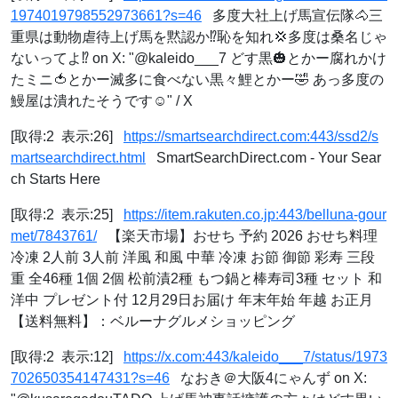
1974019798552973661?s=46
多度大社上げ馬宣伝隊🐴三
重県は動物虐待上げ馬を黙認か⁉️恥を知れ💢多度は桑名じゃ
ないってよ⁉️ on X: "@kaleido___7 どす黒🎃とかー腐れかけ
たミニ🍅とかー滅多に食べない黒々鯉とかー🤣 あっ多度の
鰻屋は潰れたそうです☺️" / X
[取得:2 表示:26]
https://smartsearchdirect.com:443/ssd2/s
martsearchdirect.html
SmartSearchDirect.com - Your Sear
ch Starts Here
[取得:2 表示:25]
https://item.rakuten.co.jp:443/belluna-gour
met/7843761/
【楽天市場】おせち 予約 2026 おせち料理
冷凍 2人前 3人前 洋風 和風 中華 冷凍 お節 御節 彩寿 三段
重 全46種 1個 2個 松前漬2種 もつ鍋と棒寿司3種 セット 和
洋中 プレゼント付 12月29日お届け 年末年始 年越 お正月
【送料無料】：ベルーナグルメショッピング
[取得:2 表示:12]
https://x.com:443/kaleido___7/status/1973
702650354147431?s=46
なおき＠大阪4にゃんず on X: