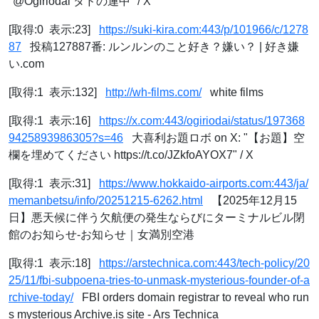
"@Ogiriodai タドの連中" / X
[取得:0 表示:23]
https://suki-kira.com:443/p/101966/c/1278
87
投稿127887番: ルンルンのこと好き？嫌い？ | 好き嫌
い.com
[取得:1 表示:132]
http://wh-films.com/
white films
[取得:1 表示:16]
https://x.com:443/ogiriodai/status/197368
9425893986305?s=46
大喜利お題ロボ on X: "【お題】空
欄を埋めてください https://t.co/JZkfoAYOX7" / X
[取得:1 表示:31]
https://www.hokkaido-airports.com:443/ja/
memanbetsu/info/20251215-6262.html
【2025年12月15
日】悪天候に伴う欠航便の発生ならびにターミナルビル閉
館のお知らせ-お知らせ｜女満別空港
[取得:1 表示:18]
https://arstechnica.com:443/tech-policy/20
25/11/fbi-subpoena-tries-to-unmask-mysterious-founder-of-a
rchive-today/
FBI orders domain registrar to reveal who run
s mysterious Archive.is site - Ars Technica