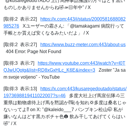
"@kusaregedouTADO 上げ馬神事話擁護の方々はどす黒い
ものしかありませんからね🤣🫴🏻年中" / X
[取得:2 表示:22]
https://x.com:443/i/status/2000581688082
985276
Xユーザーの霜さん: 「@tamakagami 病院行って
手帳とか貰えば安くなるみたいだよ」 / X
[取得:2 表示:27]
https://www.buzz-meter.com:443/about-us
404 Error: Page Not Found
[取得:3 表示:7]
https://www.youtube.com:443/watch?v=I0T
QJwUQotg&list=RD8xGxHLc_K6E&index=3
Zoster "Ja sa
m svoje voljeno" - YouTube
[取得:3 表示:13]
https://x.com:443/kusaregedoutado/status/
1973698819411022007?s=46
多度大社上げ馬宣伝隊🐴三
重県は動物虐待上げ馬を黙認か⁉️恥を知れ💢多度は桑名じゃ
ないってよ⁉️ on X: "@kaleido___7 パンプキン松山🤭 私が
嫌いなんはどす黒カボチャ色🎃 飲み干してあげてくらはい
🤣" / X