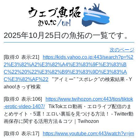
2025年10月25日の魚拓の一覧です。
次のページ
[取得:0 表示:21]
https://kids.yahoo.co.jp:443/search?p=%2
2%E3%82%A2%E3%82%A4%E3%83%9F%E3%83%B
C%22%20%22%E3%82%B9%E3%83%9D%E3%83%A
C%E3%82%AF%22
"アイミー" "スポレク"の検索結果 - Y
ahoo!きっず検索
[取得:0 表示:106]
https://www.twihozon.com:443/tips/tiktok
-erotic-video-1407/
TikTokエロ動画・エロライブ配信のま
とめサイト・5選！エロい裏垢を見つける方法！ - Twitter動
画保存に関する活用方法＆コツ｜Twihozon
[取得:0 表示:17]
https://www.youtube.com:443/watch?v=jm