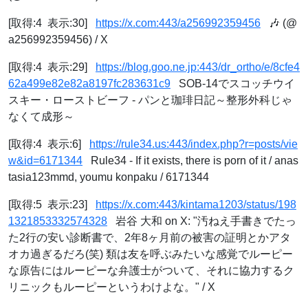
[取得:4 表示:30]
https://x.com:443/a256992359456
🎶 (@
a256992359456) / X
[取得:4 表示:29]
https://blog.goo.ne.jp:443/dr_ortho/e/8cfe4
62a499e82e82a8197fc283631c9
SOB-14でスコッチウイ
スキー・ローストビーフ - パンと珈琲日記～整形外科じゃ
なくて成形～
[取得:4 表示:6]
https://rule34.us:443/index.php?r=posts/vie
w&id=6171344
Rule34 - If it exists, there is porn of it / anas
tasia123mmd, youmu konpaku / 6171344
[取得:5 表示:23]
https://x.com:443/kintama1203/status/198
1321853332574328
岩谷 大和 on X: "汚ねえ手書きでたっ
た2行の安い診断書で、2年8ヶ月前の被害の証明とかアタ
オカ過ぎるだろ(笑) 類は友を呼ぶみたいな感覚でルーピー
な原告にはルーピーな弁護士がついて、それに協力するク
リニックもルーピーというわけよな。" / X