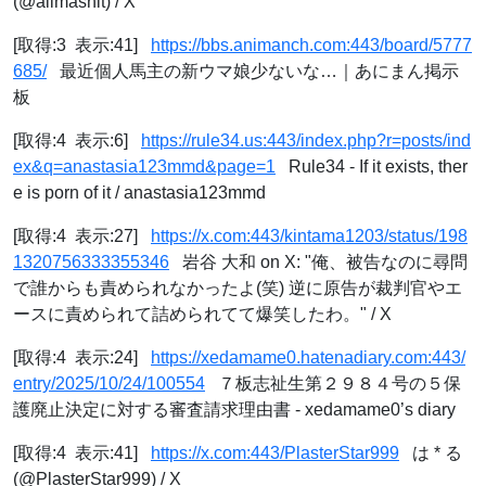
(@allmashit) / X
[取得:3 表示:41]
https://bbs.animanch.com:443/board/5777
685/
最近個人馬主の新ウマ娘少ないな…｜あにまん掲示
板
[取得:4 表示:6]
https://rule34.us:443/index.php?r=posts/ind
ex&q=anastasia123mmd&page=1
Rule34 - If it exists, ther
e is porn of it / anastasia123mmd
[取得:4 表示:27]
https://x.com:443/kintama1203/status/198
1320756333355346
岩谷 大和 on X: "俺、被告なのに尋問
で誰からも責められなかったよ(笑) 逆に原告が裁判官やエ
ースに責められて詰められてて爆笑したわ。" / X
[取得:4 表示:24]
https://xedamame0.hatenadiary.com:443/
entry/2025/10/24/100554
７板志祉生第２９８４号の５保
護廃止決定に対する審査請求理由書 - xedamame0’s diary
[取得:4 表示:41]
https://x.com:443/PlasterStar999
は * る
(@PlasterStar999) / X