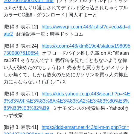
20210610/005&all=true
[フィッシュル ディルド]フィッシ
ュルがまんぐり返しされてディルド突っ込まれちゃうフル
カラーCG集‼︎ - ダウンロード | 同人すまーと
[取得:3 表示:12]
https://www.jiji.com:443/jc/list?g=eco&d=d
ate2
経済記事一覧：時事ドットコム
[取得:3 表示:24]
https://x.com:443/ktm819o4/status/198095
7300807610654
オフロードバイク推し先輩 on X: "@aten
za1974 そうなんです！ 携行缶を見たこともないような偉
い人が決めたのでしょうね！ 売る方も買う方もデメリット
しか無くて、しかも放火のためにガソリンを買う人の抑止
力にもならない！(´Д` )／" / X
[取得:3 表示:17]
https://kids.yahoo.co.jp:443/search?p=%E
3%83%9F%E3%83%8A%E3%83%A2%E3%83%80%E3%
83%B3%E3%82%B9
ミナモダンスの検索結果 - Yahoo!き
っず検索
[取得:3 表示:41]
https://ddd-smart.net:443/dl-m-m.php?cn=