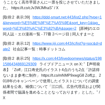
うことなく高市早苗さんに一票を投じさせていただきまし
た。 https://t.co/cJv3WJMhaS" / X
[取得:2 表示:39]
https://ddd-smart.net:443/list2.php?type=1
&keyword=%E5%8E%9F%E7%A5%9E&sort_key=1&tag_
word=%E3%83%AC%E3%82%BA&page=2
[原神]のエロ
同人誌・エロ漫画一覧 - 77冊 2ページ目 | 同人すまーと
[取得:2 表示:12]
https://www.jiji.com:443/jc/list?g=soc&d=d
ate2
社会記事一覧：時事ドットコム
[取得:2 表示:25]
https://x.com:443/livedoornews/status/198
1586434869129309
ライブドアニュース on X: "【声明発
表】「Zoff」江口寿史氏のイラスト4点のうち2点「許諾得
ないまま参考に制作」 https://t.co/mNMP9xwgG8 Zoffは、2
018年のキャンペーンで使用したイラストについての調査
結果を公表。補償について「江口氏、広告代理店および関
係者間で協議を進めることとなっております」とした。" /
X