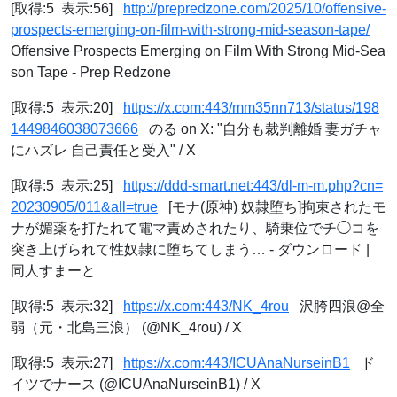
[取得:5 表示:56]
http://prepredzone.com/2025/10/offensive-
prospects-emerging-on-film-with-strong-mid-season-tape/
Offensive Prospects Emerging on Film With Strong Mid-Sea
son Tape - Prep Redzone
[取得:5 表示:20]
https://x.com:443/mm35nn713/status/198
1449846038073666
のる on X: "自分も裁判離婚 妻ガチャ
にハズレ 自己責任と受入" / X
[取得:5 表示:25]
https://ddd-smart.net:443/dl-m-m.php?cn=
20230905/011&all=true
[モナ(原神) 奴隷堕ち]拘束されたモ
ナが媚薬を打たれて電マ責めされたり、騎乗位でチ◯コを
突き上げられて性奴隷に堕ちてしまう… - ダウンロード |
同人すまーと
[取得:5 表示:32]
https://x.com:443/NK_4rou
沢胯四浪@全
弱（元・北島三浪） (@NK_4rou) / X
[取得:5 表示:27]
https://x.com:443/ICUAnaNurseinB1
ド
イツでナース (@ICUAnaNurseinB1) / X