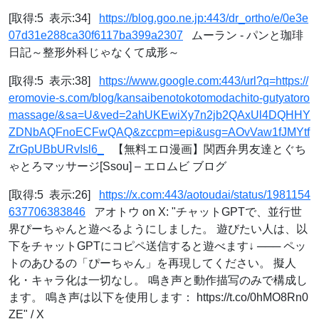
[取得:5 表示:34]
https://blog.goo.ne.jp:443/dr_ortho/e/0e3e
07d31e288ca30f6117ba399a2307
ムーラン - パンと珈琲
日記～整形外科じゃなくて成形～
[取得:5 表示:38]
https://www.google.com:443/url?q=https://
eromovie-s.com/blog/kansaibenotokotomodachito-gutyatoro
massage/&sa=U&ved=2ahUKEwiXy7n2jb2QAxUl4DQHHY
ZDNbAQFnoECFwQAQ&zccpm=epi&usg=AOvVaw1fJMYtf
ZrGpUBbURvIsl6_
【無料エロ漫画】関西弁男友達とぐち
ゃとろマッサージ[Ssou] – エロムビ ブログ
[取得:5 表示:26]
https://x.com:443/aotoudai/status/1981154
637706383846
アオトウ on X: "チャットGPTで、並行世
界ぴーちゃんと遊べるようにしました。 遊びたい人は、以
下をチャットGPTにコピペ送信すると遊べます↓ ─── ペッ
トのあひるの「ぴーちゃん」を再現してください。 擬人
化・キャラ化は一切なし。 鳴き声と動作描写のみで構成し
ます。 鳴き声は以下を使用します： https://t.co/0hMO8Rn0
ZE" / X