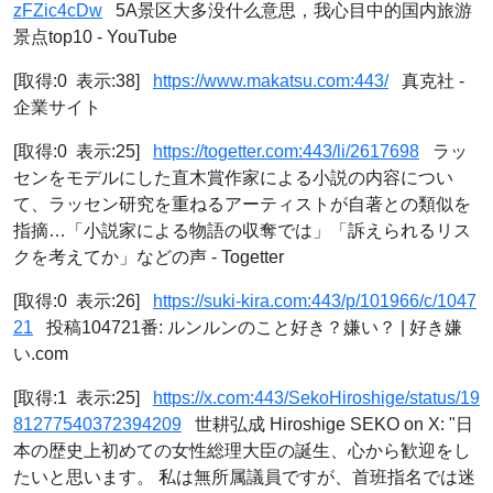
zFZic4cDw
5A景区大多没什么意思，我心目中的国内旅游
景点top10 - YouTube
[取得:0 表示:38]
https://www.makatsu.com:443/
真克社 -
企業サイト
[取得:0 表示:25]
https://togetter.com:443/li/2617698
ラッ
センをモデルにした直木賞作家による小説の内容につい
て、ラッセン研究を重ねるアーティストが自著との類似を
指摘…「小説家による物語の収奪では」「訴えられるリス
クを考えてか」などの声 - Togetter
[取得:0 表示:26]
https://suki-kira.com:443/p/101966/c/1047
21
投稿104721番: ルンルンのこと好き？嫌い？ | 好き嫌
い.com
[取得:1 表示:25]
https://x.com:443/SekoHiroshige/status/19
81277540372394209
世耕弘成 Hiroshige SEKO on X: "日
本の歴史上初めての女性総理大臣の誕生、心から歓迎をし
たいと思います。 私は無所属議員ですが、首班指名では迷