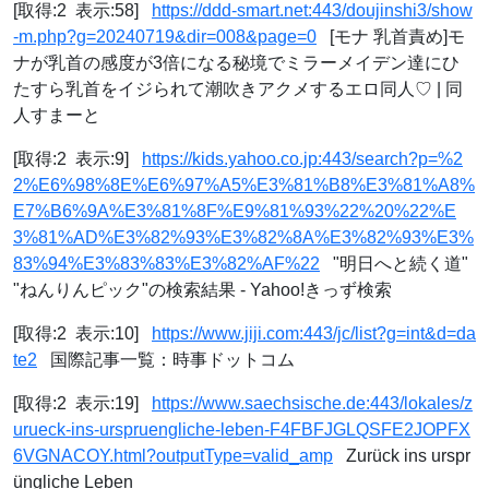
[取得:2 表示:58]
https://ddd-smart.net:443/doujinshi3/show
-m.php?g=20240719&dir=008&page=0
[モナ 乳首責め]モ
ナが乳首の感度が3倍になる秘境でミラーメイデン達にひ
たすら乳首をイジられて潮吹きアクメするエロ同人♡ | 同
人すまーと
[取得:2 表示:9]
https://kids.yahoo.co.jp:443/search?p=%2
2%E6%98%8E%E6%97%A5%E3%81%B8%E3%81%A8%
E7%B6%9A%E3%81%8F%E9%81%93%22%20%22%E
3%81%AD%E3%82%93%E3%82%8A%E3%82%93%E3%
83%94%E3%83%83%E3%82%AF%22
"明日へと続く道"
"ねんりんピック"の検索結果 - Yahoo!きっず検索
[取得:2 表示:10]
https://www.jiji.com:443/jc/list?g=int&d=da
te2
国際記事一覧：時事ドットコム
[取得:2 表示:19]
https://www.saechsische.de:443/lokales/z
urueck-ins-urspruengliche-leben-F4FBFJGLQSFE2JOPFX
6VGNACOY.html?outputType=valid_amp
Zurück ins urspr
üngliche Leben