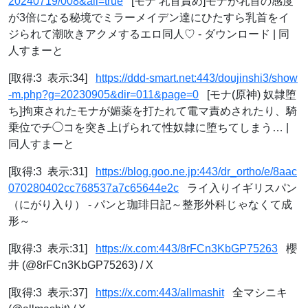
20240719/008&all=true
[モナ 乳首責め]モナが乳首の感度
が3倍になる秘境でミラーメイデン達にひたすら乳首をイ
ジられて潮吹きアクメするエロ同人♡ - ダウンロード | 同
人すまーと
[取得:3 表示:34]
https://ddd-smart.net:443/doujinshi3/show
-m.php?g=20230905&dir=011&page=0
[モナ(原神) 奴隷堕
ち]拘束されたモナが媚薬を打たれて電マ責めされたり、騎
乗位でチ◯コを突き上げられて性奴隷に堕ちてしまう… |
同人すまーと
[取得:3 表示:31]
https://blog.goo.ne.jp:443/dr_ortho/e/8aac
070280402cc768537a7c65644e2c
ライ入りイギリスパン
（にがり入り） - パンと珈琲日記～整形外科じゃなくて成
形～
[取得:3 表示:31]
https://x.com:443/8rFCn3KbGP75263
櫻
井 (@8rFCn3KbGP75263) / X
[取得:3 表示:37]
https://x.com:443/allmashit
全マシニキ