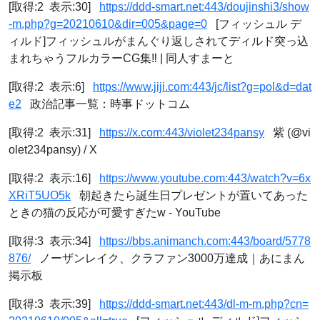
[取得:2 表示:30]
https://ddd-smart.net:443/doujinshi3/show
-m.php?g=20210610&dir=005&page=0
[フィッシュル デ
ィルド]フィッシュルがまんぐり返しされてディルド突っ込
まれちゃうフルカラーCG集‼︎ | 同人すまーと
[取得:2 表示:6]
https://www.jiji.com:443/jc/list?g=pol&d=dat
e2
政治記事一覧：時事ドットコム
[取得:2 表示:31]
https://x.com:443/violet234pansy
紫 (@vi
olet234pansy) / X
[取得:2 表示:16]
https://www.youtube.com:443/watch?v=6x
XRiT5UO5k
朝起きたら誕生日プレゼントが置いてあった
ときの猫の反応が可愛すぎたw - YouTube
[取得:3 表示:34]
https://bbs.animanch.com:443/board/5778
876/
ノーザンレイク、クラファン3000万達成｜あにまん
掲示板
[取得:3 表示:39]
https://ddd-smart.net:443/dl-m-m.php?cn=