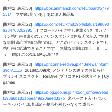
[取得:2 表示:30]
https://bbs.animanch.com:443/board/5779
531/
"ウマ娘3期”かあ｜あにまん掲示板
[取得:2 表示:22]
https://x.com:443/ktm819o4/status/198090
9234763202795
オフロードバイク推し先輩 on X: "#ガソ
リン携行缶 #遠くのガソリンスタンド #住所氏名記入 #無駄
な規制 高市首相に望むのは、どこのガソリンスタンドでも
携行缶に給油できることです！ 無駄な規制は廃止しましょ
う！ https://t.co/clEafAQEtk" / X
[取得:2 表示:23]
https://priconne-redive.jp:443/news/inform
ation/1111/
2018/05/09(水) メンテナンス終了のお知らせ |
プリンセスコネクト！Re:Dive (プリコネR) 公式サイト | Cy
games
[取得:2 表示:27]
https://blog.goo.ne.jp:443/dr_ortho/e/9ebd
f193a6b181ab6ea49d20aeed337b
米ペースト入りパンケ
ーキ - パンと珈琲日記～整形外科じゃなくて成形～