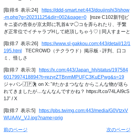
[取得:6 表示:24]
https://ddd-smart.net:443/doujinshi3/show
-m.php?g=20231125&dir=002&page=0
[roze C102新刊]ビ
キニ姿の杏奈が京太郎に乳首&マ◯コを弄られたり、手繋
ぎ正常位でイチャラブHして絶頂しちゃう♡ | 同人すまーと
[取得:7 表示:26]
https://www.sl-gakkou.com:443/detail/12/1
195.html
TECROWD（テクラウド）掲示板 - 評判、口コ
ミ、怪しさ
[取得:7 表示:3]
https://x.com:443/Japan_hh/status/197584
6017997418894?t=rezyrZTBnmMPUFC3KuEPwg&s=19
ジャパン🇯🇵🕺 on X: "#たかまつなな からこんな物が送ら
れてきましたが…なんなんですかね？ https://t.co/74LAI9cS
1J" / X
[取得:7 表示:5]
https://pbs.twimg.com:443/media/G0VtzxV
WUAAV_VJ.jpg?name=orig
前のページ
次のページ