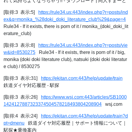
れて気持ちよくなっちゃう!! - ダウンロード | 同人すまーと
[取得:3 表示:5]
https://rule34.us:443/index.php?r=posts/ind
ex&q=monika_%28doki_doki_literature_club%29&page=4
Rule34 - If it exists, there is porn of it / monika_(doki_doki_lit
erature_club)
[取得:3 表示:8]
https://rule34.us:443/index.php?r=posts/vie
w&id=8530275
Rule34 - If it exists, there is porn of it / big,
monika (doki doki literature club), natsuki (doki doki literatur
e club) / 8530275
[取得:3 表示:31]
https://ekitan.com:443/help/update/train
鉄道ダイヤ対応履歴 - 駅探
[取得:3 表示:26]
https://www.wsj.com:443/articles/SB1000
1424127887323374504578218493804208904
wsj.com
[取得:4 表示:24]
https://ekitan.com:443/help/update/train?d
pt=dmenu
鉄道ダイヤ対応履歴｜サポート情報について｜
駅探★乗換案内