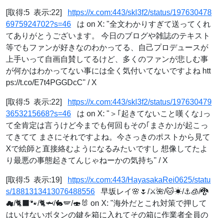
[取得:5 表示:22]
https://x.com:443/skl3f2/status/197630478
6975924702?s=46
は on X: "全文わかりすぎて送ってくれ
てありがとうございます。 今日のブログや雑誌のテキスト
等でもファンが好きなのわかってる、自己プロデュースが
上手いって自画自賛してるけど、多くのファンが悲しむ事
が何かはわかってない事には全く気付いてないですよね htt
ps://t.co/E7t4PGGDcC" / X
[取得:5 表示:22]
https://x.com:443/skl3f2/status/197630479
3653215668?s=46
は on X: "＞｢起きてないこと嘆くな｣っ
て全肯定は言うけど今までも何回もその｢まさか｣が起こっ
てきてて まさにそれですよね。今さっきのポストから見て
Xで絵師と直接絡むようになるみたいですし 想像してたよ
り最悪の事態起きてんじゃねーかの気持ち" / X
[取得:5 表示:19]
https://x.com:443/HayasakaRei0625/statu
s/1881313413076488556
早坂レイ🌸🌷/⚔️🌺/🐱☀/⚓️🧊/🐉
☁/🐈‍⬛🐾/🐈️🦈/🐇🪽/🍣🐰 on X: "海外だとこれ対策で押して
はいけないボタンの鍵を箱に入れてその箱に作業者全員の