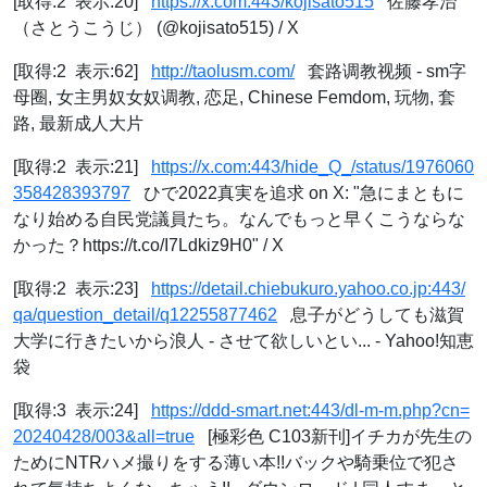
[取得:2 表示:20]
https://x.com:443/kojisato515
佐藤孝治
（さとうこうじ） (@kojisato515) / X
[取得:2 表示:62]
http://taolusm.com/
套路调教视频 - sm字
母圈, 女主男奴女奴调教, 恋足, Chinese Femdom, 玩物, 套
路, 最新成人大片
[取得:2 表示:21]
https://x.com:443/hide_Q_/status/1976060
358428393797
ひで2022真実を追求 on X: "急にまともに
なり始める自民党議員たち。なんでもっと早くこうならな
かった？https://t.co/I7Ldkiz9H0" / X
[取得:2 表示:23]
https://detail.chiebukuro.yahoo.co.jp:443/
qa/question_detail/q12255877462
息子がどうしても滋賀
大学に行きたいから浪人 - させて欲しいとい... - Yahoo!知恵
袋
[取得:3 表示:24]
https://ddd-smart.net:443/dl-m-m.php?cn=
20240428/003&all=true
[極彩色 C103新刊]イチカが先生の
ためにNTRハメ撮りをする薄い本!!バックや騎乗位で犯さ