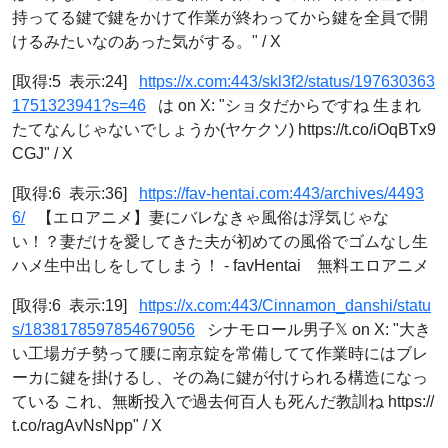
持ってる鍵で鍵をかけて作業が終わってから鍵を全員で開
けるみたいなのあった気がする。" / X
[取得:5 表示:24]
https://x.com:443/skl3f2/status/197630363
1751323941?s=46
は on X: "ショタだからですね 生まれ
たてなんじゃないでしょうか(ヤケクソ) https://t.co/iOqBTx9
CGJ" / X
[取得:6 表示:36]
https://fav-hentai.com:443/archives/4493
6/
【エロアニメ】妻にバレなきゃ風俗は浮気じゃな
い！？妻だけを愛してきた夫が初めての風俗でゴムなし生
ハメ生中出しをしてしまう！ - favHentai 無料エロアニメ
[取得:6 表示:19]
https://x.com:443/Cinnamon_danshi/statu
s/1838178597854679056
シナモロール男子𝕏 on X: "大き
い工場ガチ勢って腰に南京錠を常備してて作業時にはブレ
ーカに鍵を掛けるし、その為に鍵が付けられる構造になっ
ている これ、無断投入で過去何百人も死んだ教訓ね https://
t.co/ragAvNsNpp" / X