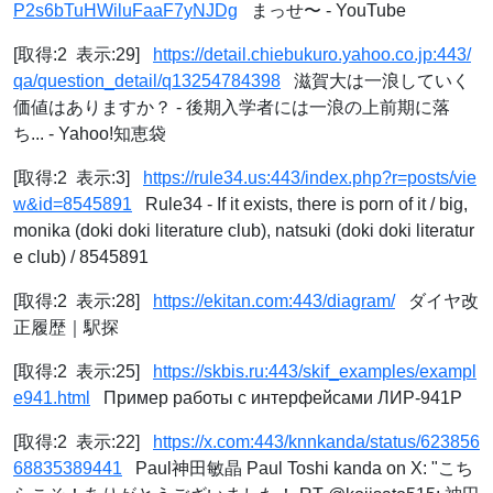
P2s6bTuHWiluFaaF7yNJDg
まっせ〜 - YouTube
[取得:2 表示:29]
https://detail.chiebukuro.yahoo.co.jp:443/
qa/question_detail/q13254784398
滋賀大は一浪していく
価値はありますか？ - 後期入学者には一浪の上前期に落
ち... - Yahoo!知恵袋
[取得:2 表示:3]
https://rule34.us:443/index.php?r=posts/vie
w&id=8545891
Rule34 - If it exists, there is porn of it / big,
monika (doki doki literature club), natsuki (doki doki literatur
e club) / 8545891
[取得:2 表示:28]
https://ekitan.com:443/diagram/
ダイヤ改
正履歴｜駅探
[取得:2 表示:25]
https://skbis.ru:443/skif_examples/exampl
e941.html
Пример работы с интерфейсами ЛИР-941Р
[取得:2 表示:22]
https://x.com:443/knnkanda/status/623856
68835389441
Paul神田敏晶 Paul Toshi kanda on X: "こち