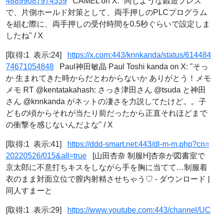
48899087974539
CAMEL on X: "同じような鍛造プレス
で、片側ホールド対策として、両手押しのPLCプログラム
を組む際に、両手押しの受付時間を0.5秒ぐらいで設定しま
したね" / X
[取得:1 表示:24]
https://x.com:443/knnkanda/status/614484
74671054848
Paul神田敏晶 Paul Toshi kanda on X: "そっ
か 生まれてきた時からだとわからないか ありがとう！メモ
メモ RT @kentatakahash: さっき津田さん @tsuda と神田
さん @knnkanda がネットの凄さを力説してたけど。。子
どもの頃からそれが当たり前だったから正直それほどまで
の衝撃を感じないんだよな" / X
[取得:1 表示:41]
https://ddd-smart.net:443/dl-m-m.php?cn=
20220526/015&all=true
[山田杏奈 制服H]杏奈が図書室で
京太郎に不意打ちキスをしながら手を胸に当てて…制服着
衣のまま対面立位で膣内射精させちゃう♡ - ダウンロード |
同人すまーと
[取得:1 表示:29]
https://www.youtube.com:443/channel/UC