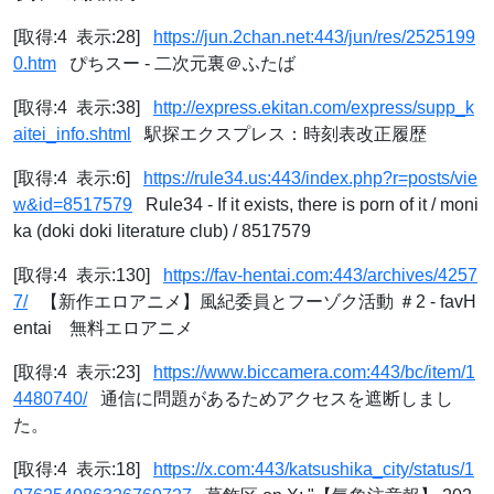
[取得:4 表示:28]
https://jun.2chan.net:443/jun/res/2525199
0.htm
ぴちスー - 二次元裏＠ふたば
[取得:4 表示:38]
http://express.ekitan.com/express/supp_k
aitei_info.shtml
駅探エクスプレス：時刻表改正履歴
[取得:4 表示:6]
https://rule34.us:443/index.php?r=posts/vie
w&id=8517579
Rule34 - If it exists, there is porn of it / moni
ka (doki doki literature club) / 8517579
[取得:4 表示:130]
https://fav-hentai.com:443/archives/4257
7/
【新作エロアニメ】風紀委員とフーゾク活動 ＃2 - favH
entai 無料エロアニメ
[取得:4 表示:23]
https://www.biccamera.com:443/bc/item/1
4480740/
通信に問題があるためアクセスを遮断しまし
た。
[取得:4 表示:18]
https://x.com:443/katsushika_city/status/1