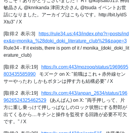
らこそ！ありがとうございました！ RT @kojisato515: 神田
敏晶さん @knnkanda 津田大介さん @tsuda イベントお世
話になりました。アーカイブはこちらです。http://bit.ly/dS
Xtu3" / X
[取得:2 表示:3]
https://rule34.us:443/index.php?r=posts/ind
ex&q=monika_%28doki_doki_literature_club%29&page=3
Rule34 - If it exists, there is porn of it / monika_(doki_doki_lit
erature_club)
[取得:2 表示:19]
https://x.com:443/mozooq/status/1969695
803435585990
モズーク on X: "前職はこれ＋赤外線セン
サーやったわ しかもボタンは押す力も結構必要" / X
[取得:2 表示:19]
https://x.com:443/anpan_2634/status/196
9626524325462529
(あんぱん) on X: "両手押しって、片
方に重し乗っけて押しっぱなしのロック状態にする野郎が
出てくるから…キチンと操作を監視する回路が必要不可欠
です。" / X