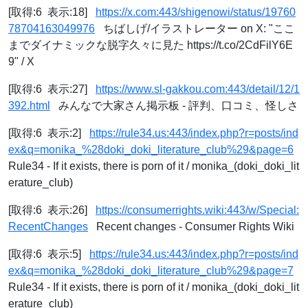
[取得:6 表示:18]
https://x.com:443/shigenowi/status/19760
78704163049976
ちばしげ/イラストレーター on X: "ここ
までダイナミックな脱字久々に見た https://t.co/2CdFilY6E
9" / X
[取得:6 表示:27]
https://www.sl-gakkou.com:443/detail/12/1
392.html
みんなで大家さん掲示板 - 評判、口コミ、怪しさ
[取得:6 表示:2]
https://rule34.us:443/index.php?r=posts/ind
ex&q=monika_%28doki_doki_literature_club%29&page=6
Rule34 - If it exists, there is porn of it / monika_(doki_doki_lit
erature_club)
[取得:6 表示:26]
https://consumerrights.wiki:443/w/Special:
RecentChanges
Recent changes - Consumer Rights Wiki
[取得:6 表示:5]
https://rule34.us:443/index.php?r=posts/ind
ex&q=monika_%28doki_doki_literature_club%29&page=7
Rule34 - If it exists, there is porn of it / monika_(doki_doki_lit
erature_club)