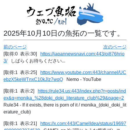
2025年10月10日の魚拓の一覧です。
前のページ
次のページ
[取得:0 表示:30]
https://japannewsnavi.com:443/oi876hrio
3/
しばらくお待ちください...
[取得:1 表示:25]
https://www.youtube.com:443/channel/UC
ebzX5keWTnxC10kJIz7wqQ
Nemo - YouTube
[取得:1 表示:2]
https://rule34.us:443/index.php?r=posts/ind
ex&q=monika_%28doki_doki_literature_club%29&page=2
Rule34 - If it exists, there is porn of it / monika_(doki_doki_lit
erature_club)
[取得:1 表示:21]
https://x.com:443/CamelIdea/status/19697