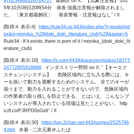
976254986326769727
葛飾区 on X: "【気象注意報】 202
5年10月09日20時54分 発表 強風注意報が解除されまし
た。 〔東京都葛飾区〕 発表警報・注意報はなし" / X
[取得:4 表示:4]
https://rule34.us:443/index.php?r=posts/ind
ex&q=monika_%28doki_doki_literature_club%29&page=5
Rule34 - If it exists, there is porn of it / monika_(doki_doki_lit
erature_club)
[取得:4 表示:18]
https://x.com:443/kikaianzen/status/18373
24772855918668
インダストリー野郎 on X: "【キーエク
スチェンジシステム】 危険区域内に立ち入る際には、キ
ーを抜いて動力を遮断するためのシステム。 全てのキーが
揃うまで、動力を入れることができないので、危険区域内
の作業者の取り残しを防止できる。 とはいえ、こんなシブ
いシステムが導入されている現場は見たことがない。 http
s://t.co/PJRPD0sGx6" / X
[取得:4 表示:30]
https://jun.2chan.net:443/jun/res/2525796
4.htm
水着 - 二次元裏＠ふたば