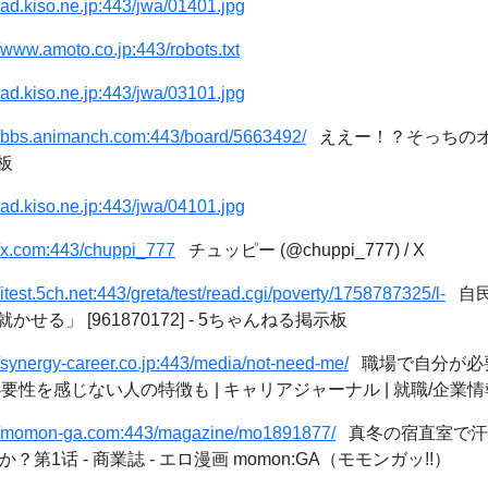
/pad.kiso.ne.jp:443/jwa/01401.jpg
//www.amoto.co.jp:443/robots.txt
/pad.kiso.ne.jp:443/jwa/03101.jpg
//bbs.animanch.com:443/board/5663492/
ええー！？そっちのオ
板
/pad.kiso.ne.jp:443/jwa/04101.jpg
//x.com:443/chuppi_777
チュッピー (@chuppi_777) / X
//itest.5ch.net:443/greta/test/read.cgi/poverty/1758787325/l-
自民
る」 [961870172] - 5ちゃんねる掲示板
//synergy-career.co.jp:443/media/not-need-me/
職場で自分が必
必要性を感じない人の特徴も | キャリアジャーナル | 就職/企
://momon-ga.com:443/magazine/mo1891877/
真冬の宿直室で汗
第1话 - 商業誌 - エロ漫画 momon:GA（モモンガッ!!）