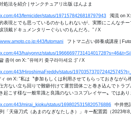
処法を紹介 | サンクチュアリ出版 ほんよま
//x.com:443/femicider/status/1971578426818797943
濁流 on 
的表現とでも思っているのかもしれないが、実際にこんなチー
頂戴ドキュメンタリーぐらいのもんだろ。" / X
//www.amoto.co.jp:443/futomani
フトマニ占い師養成講座 | Futom
://x.com:443/haiyonnz/status/1966669773141401728?s=46&t
여 on X: "유메키 좆구라마세요 :)" / X
://x.com:443/HiroshimaFreddy/status/1970357370724425745?t
 on X: "私は〝参加もしくは利用させてもらっておきなが
仕方ない立ち回りで難癖付けて運営団体ごと巻き込んでトラブ
起こす様な一般常識と良識のないコスプレイヤー〟ではありませんので
//x.com:443/mirai_kioku/status/1698025315820576886
中井悠詞
ド配列「天薙刀式（あまのなぎなたしき）」キー配置図（2023年8月28日版）