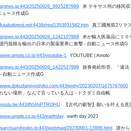
://gnews.jp:443/20250926_092528?999
米 テキサス州の移民収
動ニュース作成G
//futabaforest.net:443/b/res/1353931562.htm
真三國無双2リマ
://gnews.jp:443/20250926_124210?999
米が輸入医薬品に１０
億円規模を輸出の日本の製薬業界に衝撃 - 自動ニュース作成G
//www.amoto.co.jp:443/youtube-1
YOUTUBE | Amoto
://gnews.jp:443/20250926_142252?999
旅券発給拒否、「違法
- 自動ニュース作成G
://www.dokudamiyoshiko.com:443/entry/20230207/1675767600
れない場所」なんて言っている人は - ドクダミ自由帳
://youtu.be:443/INVAjPTRQHU
【古代の叡智】願いを叶える意思表明
//www.amoto.co.jp:443/earthday
earth day 2023
://sanctuarybooks.jp:443/webmag/20230901-13999.html
誰から