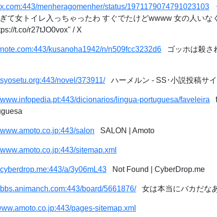
://x.com:443/menheragomenher/status/1971179074791023103
"限界過ぎて女トイレ入っちゃったわ すぐでたけどwwww 女の人い
t.co/r27tJO0vox" / X
://note.com:443/kusanoha1942/n/n509fcc3232d6
ゴッホは殺さ
//syosetu.org:443/novel/373911/
ハーメルン - SS･小説投稿サイ
//www.infopedia.pt:443/dicionarios/lingua-portuguesa/faveleira
fa
uguesa
//www.amoto.co.jp:443/salon
SALON | Amoto
//www.amoto.co.jp:443/sitemap.xml
//cyberdrop.me:443/a/3y06mL43
Not Found | CyberDrop.me
//bbs.animanch.com:443/board/5661876/
女は本当にバカだなあ
/www.amoto.co.jp:443/pages-sitemap.xml