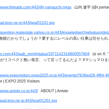
://www.threads.com:443/@r.yamauchi.mjga
山内 遼平 (@r.yamauchi
/pad.kiso.ne.jp:443/jwa/01101.jpg
//question.realestate.yahoo.co.jp:443/knowledge/chiebukuro/de
能だからでしょうか？要するにレベルの高い仕事は任せられ...
://x.com:443/aab_mm4/status/1971142316800057604
ゆ on X
リスペクト無い発言、って言ってるんだよ？ #マシュマロを投げ合おう h
//www.expovisitors.expo2025.or.jp:443/events/7636ed26-4f94
or | EXPO 2025 Visitors
//www.amoto.co.jp:443/
ABOUT | Amoto
//pad.kiso.ne.jp:443/jwa/01201.jpg