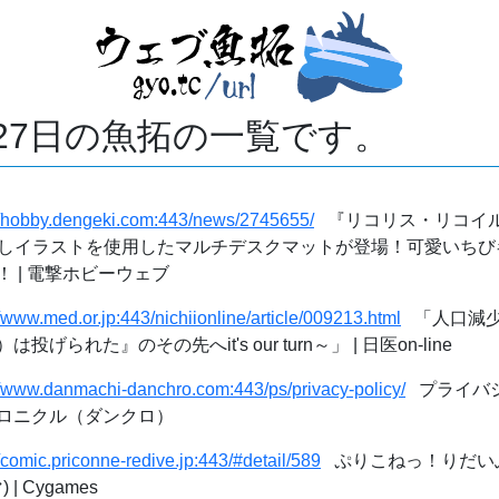
月27日の魚拓の一覧です。
//hobby.dengeki.com:443/news/2745655/
『リコリス・リコイル
き下ろしイラストを使用したマルチデスクマットが登場！可愛いちびキ
 | 電撃ホビーウェブ
//www.med.or.jp:443/nichiionline/article/009213.html
「人口減少
られた』のその先へit's our turn～」 | 日医on-line
//www.danmachi-danchro.com:443/ps/privacy-policy/
プライバシ
ロニクル（ダンクロ）
//comic.priconne-redive.jp:443/#detail/589
ぷりこねっ！りだいぶ
 | Cygames