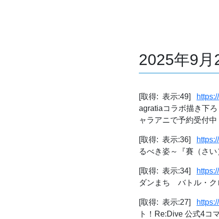
2025年9
[取得: 表示:49]
https:
agratiaコラボ描
ャラアニで予約受付中！
[取得: 表示:36]
https:
るべき姿～『賽（さい）は投げ
[取得: 表示:34]
https:
ダンまち バトル・ク
[取得: 表示:27]
https:
ト！Re:Dive 公式4コマ)