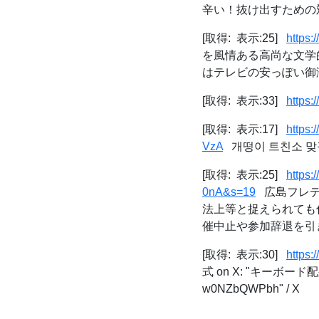
辛い！抜け出すための対
[取得: 表示:25]
https:
を風情ある高尚な文学
はテレビの安っぽい御涙
[取得: 表示:33]
https:
[取得: 表示:17]
https
VzA
개떵이 트친소 맞괄 좀
[取得: 表示:25]
https
0nA&s=19
広島フレディ
法上等と捉えられても
催中止や参加辞退を引き
[取得: 表示:30]
https:
式 on X: "キーボー
w0NZbQWPbh" / X