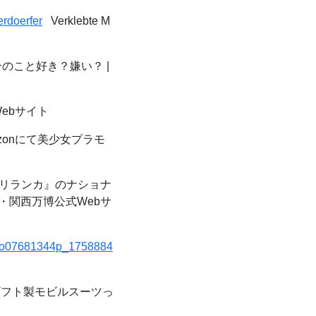
erdoerfer
Verklebte M
ンのこと好き？嫌い？ |
Webサイト
zonにて美少女プラモ
スリランカ』のナショナ
阪・関西万博公式Webサ
a/p/o07681344p_1758884
ザフト製モビルスーツっ