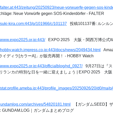
//falter.at:443/zeitung/20250923/neue-vorwuerfe-gegen-sos-kind
schläge: Neue Vorwürfe gegen SOS-Kinderdörfer - FALTER
//suki-kira.com:443/p/101966/c/101137
投稿101137番: ルンル
//www.expo2025.or.jp:443/
EXPO 2025 大阪・関西万博公式
//hobby.watch.impress.co.jp:443/docs/news/2049434.html
Ama
0 ライディラ[カラーA]」が販売再開！ - HOBBY Watch
//www.expo2025.or.jp:443/officialblog/nd_0927/
9月27日は『
ランカの特別な日を一緒に迎えましょう | EXPO 2025 大
//stat.profile.ameba.jp:443/profile_images/20250926/20/d0/m
/gundamlog.com/archives/54820181.html
【ガンダムSEED】
 GUNDAM.LOG｜ガンダムまとめブログ