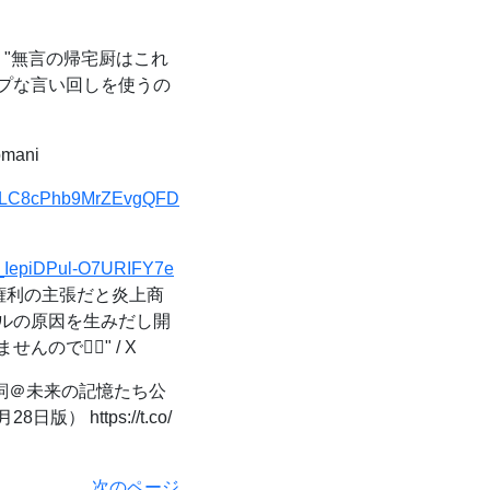
X: "無言の帰宅厨はこれ
プな言い回しを使うの
ani
=SiLC8cPhb9MrZEvgQFD
=_IepiDPul-O7URIFY7e
ら権利の主張だと炎上商
ルの原因を生みだし開
‍♂️" / X
＠未来の記憶たち公
 https://t.co/
次のページ