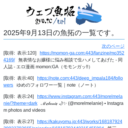
2025年9月13日の魚拓の一覧です。
次のページ
[取得: 表示:120]
https://momon-ga.com:443/fanzine/mo352
4169/
無表情なお嬢様に悩み相談で生ハメしてあげた - 同
人誌 - エロ漫画 momon:GA（モモンガッ!!）
[取得: 表示:40]
https://note.com:443/deep_impala184/follo
wers
ゆめのフォロワー一覧｜note（ノート）
[取得: 表示:24]
https://www.instagram.com:443/morelmela
nie/?theme=dark
ℳℯ𝓁𝒶𝓃𝒾ℯ 🌙✨ (@morelmelanie) • Instagra
m photos and videos
[取得: 表示:27]
https://kakuyomu.jp:443/works/168187924