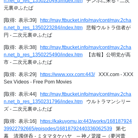
n.net_b_res_1350220493/index.htm
チンポに来る - 二次
元裏＠ふたば
[取得: 表示:39]
http://may.ftbucket.info/may/cont/may.2cha
n.net_b_res_1350223284/index.htm
悲報ウルトラ信者が
円 - 二次元裏＠ふたば
[取得: 表示:38]
http://may.ftbucket.info/may/cont/may.2cha
n.net_b_res_1350225490/index.htm
【吉報】公明党が高
市 - 二次元裏＠ふたば
[取得: 表示:29]
https://www.xxx.com:443/
XXX.com - XXX
Sex Videos - Free Porn Movies
[取得: 表示:44]
http://may.ftbucket.info/may/cont/may.2cha
n.net_b_res_1350231796/index.htm
ウルトラマンシリー
ズ - 二次元裏＠ふたば
[取得: 表示:16]
https://kakuyomu.jp:443/works/168187924
39922792665/episodes/16818792440336062539
第七
幕 清濁併呑 - ミタマタケハヤ ─ 神ノ跫蹤 ─（夢河蕾