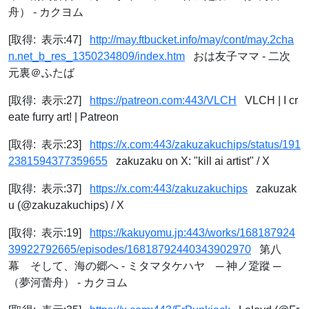
舟） - カクヨム
[取得: 表示:47]
http://may.ftbucket.info/may/cont/may.2cha
n.net_b_res_1350234809/index.htm
おは友子ママ - 二次
元裏＠ふたば
[取得: 表示:27]
https://patreon.com:443/VLCH
VLCH | I cr
eate furry art! | Patreon
[取得: 表示:23]
https://x.com:443/zakuzakuchips/status/191
2381594377359655
zakuzaku on X: "kill ai artist" / X
[取得: 表示:37]
https://x.com:443/zakuzakuchips
zakuzak
u (@zakuzakuchips) / X
[取得: 表示:19]
https://kakuyomu.jp:443/works/168187924
39922792665/episodes/16818792440343902970
第八
幕 そして、海の郷へ - ミタマタケハヤ ─ 神ノ跫蹤 ─
（夢河蕾舟） - カクヨム