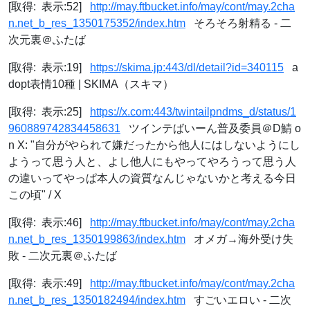
[取得: 表示:52]
http://may.ftbucket.info/may/cont/may.2cha
n.net_b_res_1350175352/index.htm
そろそろ射精る - 二
次元裏＠ふたば
[取得: 表示:19]
https://skima.jp:443/dl/detail?id=340115
a
dopt表情10種 | SKIMA（スキマ）
[取得: 表示:25]
https://x.com:443/twintailpndms_d/status/1
960889742834458631
ツインテばいーん普及委員＠D鯖 o
n X: "自分がやられて嫌だったから他人にはしないようにし
ようって思う人と、よし他人にもやってやろうって思う人
の違いってやっぱ本人の資質なんじゃないかと考える今日
この頃" / X
[取得: 表示:46]
http://may.ftbucket.info/may/cont/may.2cha
n.net_b_res_1350199863/index.htm
オメガ→海外受け失
敗 - 二次元裏＠ふたば
[取得: 表示:49]
http://may.ftbucket.info/may/cont/may.2cha
n.net_b_res_1350182494/index.htm
すごいエロい - 二次