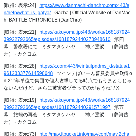
[取得: 表示:24]
https://www.danmachi-danchro.com:443/e
n/help/what_is_gatya/
Gacha | Official Website of DanMac
hi BATTLE CHRONICLE (DanChro)
[取得: 表示:21]
https://kakuyomu.jp:443/works/168187924
39922792665/episodes/16818792440273948610
第四
幕 警察署にて - ミタマタケハヤ ─ 神ノ跫蹤 ─（夢河蕾
舟） - カクヨム
[取得: 表示:28]
https://x.com:443/twintailpndms_d/status/1
961233377614598648
ツインテばいーん普及委員＠D鯖 o
n X: "年単位で集団で個人攻撃してる時点でもうまともじゃ
ないんだけど、さらに被害者ヅラってのがもうね" / X
[取得: 表示:19]
https://kakuyomu.jp:443/works/168187924
39922792665/episodes/16818792440291571997
第五
幕 旅籠の再会 - ミタマタケハヤ ─ 神ノ跫蹤 ─（夢河蕾
舟） - カクヨム
[取得: 表示:73]
http://may.ftbucket.info/may/cont/may.2cha