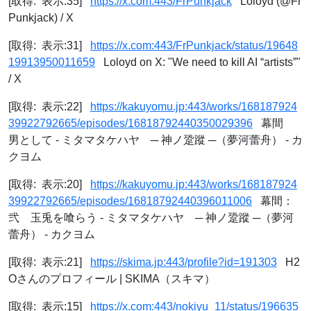
[取得: 表示:35]
https://x.com:443/FrPunkjack
Loloyd (@Fr
Punkjack) / X
[取得: 表示:31]
https://x.com:443/FrPunkjack/status/19648
19913950011659
Loloyd on X: "We need to kill AI “artists”"
/ X
[取得: 表示:22]
https://kakuyomu.jp:443/works/168187924
39922792665/episodes/16818792440350029396
幕間
男として - ミタマタケハヤ ─ 神ノ跫蹤 ─（夢河蕾舟） - カ
クヨム
[取得: 表示:20]
https://kakuyomu.jp:443/works/168187924
39922792665/episodes/16818792440396011006
幕間：
弐 玉兎を喰らう - ミタマタケハヤ ─ 神ノ跫蹤 ─（夢河
蕾舟） - カクヨム
[取得: 表示:21]
https://skima.jp:443/profile?id=191303
H2
Oさんのプロフィール | SKIMA（スキマ）
[取得: 表示:15]
https://x.com:443/nokiyu_11/status/196635