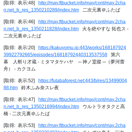
[取得: 表示:48]
http://may.ftbucket.info/may/cont/may.2cha
n.net_b_res_1350210289/index.htm
二次元裏＠ふたば
[取得: 表示:46]
http://may.ftbucket.info/may/cont/may.2cha
n.net_b_res_1350211828/index.htm
火を絶やすな 拓也ス -
二次元裏＠ふたば
[取得: 表示:20]
https://kakuyomu.jp:443/works/168187924
39922792665/episodes/16818792440313537558
第六
幕 人斬り才蔵 - ミタマタケハヤ ─ 神ノ跫蹤 ─（夢河蕾
舟） - カクヨム
[取得: 表示:52]
https://futabaforest.net:443/b/res/13499004
88.htm
鈴木ふみ奈スレ夜
[取得: 表示:47]
http://may.ftbucket.info/may/cont/may.2cha
n.net_b_res_1350216994/index.htm
ウルトラオタクと高
橋 - 二次元裏＠ふたば
[取得: 表示:53]
http://may.ftbucket.info/may/cont/may.2cha