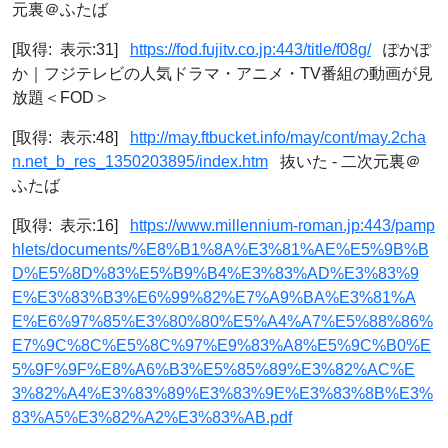
元裏＠ふたば
[取得: 表示:31]
https://fod.fujitv.co.jp:443/title/f08g/
ぽかぽ
か｜フジテレビの人気ドラマ・アニメ・TV番組の動画が見
放題＜FOD＞
[取得: 表示:48]
http://may.ftbucket.info/may/cont/may.2cha
n.net_b_res_1350203895/index.htm
抜いた - 二次元裏＠
ふたば
[取得: 表示:16]
https://www.millennium-roman.jp:443/pamp
hlets/documents/%E8%B1%8A%E3%81%AE%E5%9B%B
D%E5%8D%83%E5%B9%B4%E3%83%AD%E3%83%9
E%E3%83%B3%E6%99%82%E7%A9%BA%E3%81%A
E%E6%97%85%E3%80%80%E5%A4%A7%E5%88%86%
E7%9C%8C%E5%8C%97%E9%83%A8%E5%9C%B0%E
5%9F%9F%E8%A6%B3%E5%85%89%E3%82%AC%E
3%82%A4%E3%83%89%E3%83%9E%E3%83%8B%E3%
83%A5%E3%82%A2%E3%83%AB.pdf