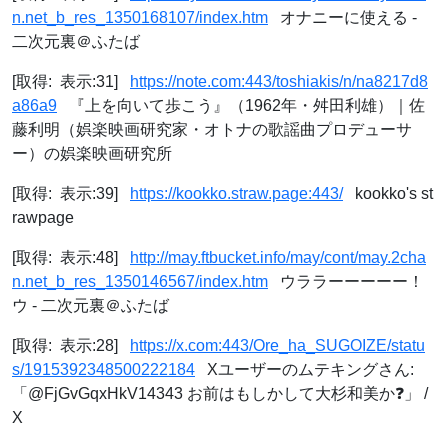
n.net_b_res_1350168107/index.htm
オナニーに使える -
二次元裏＠ふたば
[取得: 表示:31]
https://note.com:443/toshiakis/n/na8217d8
a86a9
『上を向いて歩こう』（1962年・舛田利雄）｜佐
藤利明（娯楽映画研究家・オトナの歌謡曲プロデューサ
ー）の娯楽映画研究所
[取得: 表示:39]
https://kookko.straw.page:443/
kookko's st
rawpage
[取得: 表示:48]
http://may.ftbucket.info/may/cont/may.2cha
n.net_b_res_1350146567/index.htm
ウララーーーーー！
ウ - 二次元裏＠ふたば
[取得: 表示:28]
https://x.com:443/Ore_ha_SUGOIZE/statu
s/1915392348500222184
Xユーザーのムテキングさん:
「@FjGvGqxHkV14343 お前はもしかして大杉和美か❓」 /
X