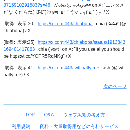
3715910291583?s=46
𝓝𝓸𝓫𝓸𝓭𝔂. 𝓷𝓸𝓴𝓲𝔂𝓾🌞 on X: "エンタメ
だな くだらね( ･᷄֊･᷅ )ﾌｯ ε=(･д･｀*)ﾊｧ…┐(´д｀)┌" / X
[取得: 表示:30]
https://x.com:443/chiaboba
chia ( ᵒ̴̶̷̤ɞᵒ̴̶̷̤ )⁷ (@
chiaboba) / X
[取得: 表示:25]
https://x.com:443/chiaboba/status/1913343
169401417863
chia ( ᵒ̴̶̷̤ɞᵒ̴̶̷̤ )⁷ on X: "if you use ai you should
be https://t.co/YOPR5RqNKg" / X
[取得: 表示:41]
https://x.com:443/lwtfinallyfree
ash (@lwtfi
nallyfree) / X
次のページ
TOP
Q&A
ウェブ魚拓の考え方
利用規約
資料・大量取得用などの有料サービス