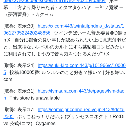
39922792665/episodes/16818792440215455804
第三
幕 上方より帰り来た者 - ミタマタケハヤ ─ 神ノ跫蹤 ─
（夢河蕾舟） - カクヨム
[取得: 表示:30]
https://x.com:443/twintailpndms_d/status/1
961279522420248856
ツインテばいーん普及委員＠D鯖 o
n X: "自分に都合の良い事しか認められない上に意志薄弱だ
と、出来損ないレベルのカルトにすら某粘着コンビみたい
に利用されてしまうので皆も気をつけるんだゾ" / X
[取得: 表示:24]
https://suki-kira.com:443/p/101966/c/10000
5
投稿100005番: ルンルンのこと好き？嫌い？ | 好き嫌い.
com
[取得: 表示:31]
https://lvmaura.com:443/de/pages/lvm-dac
h
This store is unavailable
[取得: 表示:17]
https://comic.priconne-redive.jp:443/#detai
l/505
ぷりこねっ！りだいぶ (プリンセスコネクト！Re:Di
ve 公式4コマ) | Cygames