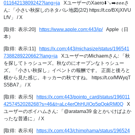
01164213809242?lang=ja
XユーザーのXaero⬇️↘️➡️✊✊✊さ
ん: 「小さい秋探しのネタバレ地図(2/2) https://t.co/BXjXIVU
LfV」 / X
[取得: 表示:20]
https://www.apple.com:443/jp/
Apple（日
本）
[取得: 表示:11]
https://x.com:443/michasize/status/196541
7388289220662?lang=ja
XユーザーのMichaemさん: 「秋
を探してトゥシューズ。秋なのにオープンなトゥシュー
ズ。「小さい秋探し」イベントの報酬です。 正面と後ろと
横から見た感じ。キッカーの秋ですね。 https://t.co/MWyqT
S5BA7」 / X
[取得: 表示:5]
https://x.com:443/pointo_card/status/196011
4257452028268?s=46&t=aLc4erOhHUlOo5qQokRM0Q
X
ユーザーのポイハムさん: 「@aratama39 金とかいけばよか
ったな普通に」 / X
[取得: 表示:6]
https://x.com:443/chimohama/status/196524