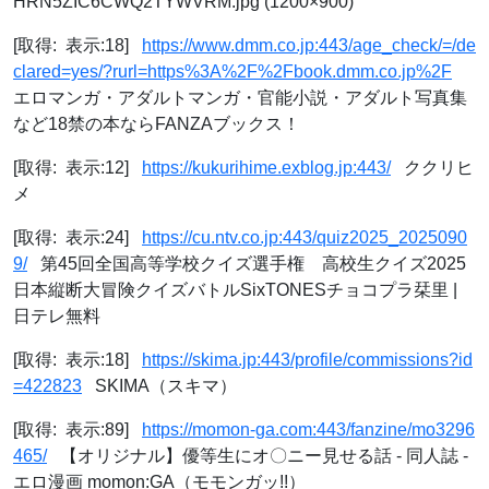
HRN5ZIC6CWQ2TYWVRM.jpg (1200×900)
[取得: 表示:18]
https://www.dmm.co.jp:443/age_check/=/de
clared=yes/?rurl=https%3A%2F%2Fbook.dmm.co.jp%2F
エロマンガ・アダルトマンガ・官能小説・アダルト写真集
など18禁の本ならFANZAブックス！
[取得: 表示:12]
https://kukurihime.exblog.jp:443/
ククリヒ
メ
[取得: 表示:24]
https://cu.ntv.co.jp:443/quiz2025_2025090
9/
第45回全国高等学校クイズ選手権 高校生クイズ2025
日本縦断大冒険クイズバトルSixTONESチョコプラ栞里 |
日テレ無料
[取得: 表示:18]
https://skima.jp:443/profile/commissions?id
=422823
SKIMA（スキマ）
[取得: 表示:89]
https://momon-ga.com:443/fanzine/mo3296
465/
【オリジナル】優等生にオ〇ニー見せる話 - 同人誌 -
エロ漫画 momon:GA（モモンガッ!!）