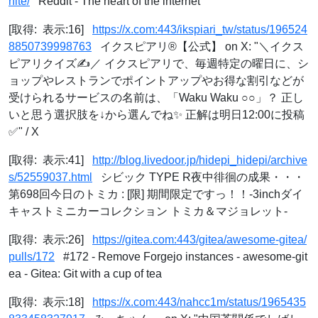
hite/
Reddit - The heart of the internet
[取得: 表示:16]
https://x.com:443/ikspiari_tw/status/196524
8850739998763
イクスピアリ®【公式】 on X: "＼イクス
ピアリクイズ✍／ イクスピアリで、毎週特定の曜日に、シ
ョップやレストランでポイントアップやお得な割引などが
受けられるサービスの名前は、「Waku Waku ○○」？ 正し
いと思う選択肢を↓から選んでね✨ 正解は明日12:00に投稿
✅" / X
[取得: 表示:41]
http://blog.livedoor.jp/hidepi_hidepi/archive
s/52559037.html
シビック TYPE R夜中徘徊の成果・・・
第698回今日のトミカ : [限] 期間限定ですっ！！-3inchダイ
キャストミニカーコレクション トミカ＆マジョレット-
[取得: 表示:26]
https://gitea.com:443/gitea/awesome-gitea/
pulls/172
#172 - Remove Forgejo instances - awesome-git
ea - Gitea: Git with a cup of tea
[取得: 表示:18]
https://x.com:443/nahcc1m/status/1965435