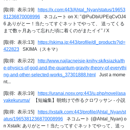
[取得: 表示:19]
https://x.com:443/Ahtal_Nyan/status/19653
81236870008996
ネコムート on X: "@PuDbiUPEqCvOJ4
6 ありがとー！当たってすぐネットでやって、 送ってくる
まで数ヶ月あって忘れた頃に着くのがまたイイ" / X
[取得: 表示:13]
https://skima.jp:443/profile/dl_products?id=
422823
SKIMA（スキマ）
[取得: 表示:22]
http://www.najlacnejsie-knihy.sk/ksiazka/th
e-physics-of-god-and-the-quantum-gravity-theory-of-everythi
ng-and-other-selected-works_37301888.html
Just a mome
nt...
[取得: 表示:19]
https://uranai.nosv.org:443/u.php/novel/asa
yakekuruma/
【短編集】朝焼けで作るクロワッサン - 小説
[取得: 表示:15]
https://xstalk.com:443/profile/Ahtal_Nyan/st
atus/1965381236870008996
ネコムート (@Ahtal_Nyan) o
n Xstalk: ありがとー！当たってすぐネットでやって、送っ