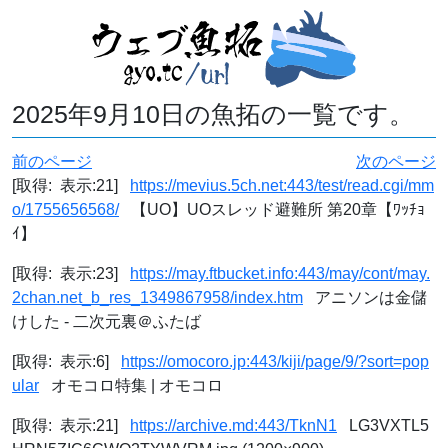
2025年9月10日の魚拓の一覧です。
前のページ
次のページ
[取得: 表示:21]
https://mevius.5ch.net:443/test/read.cgi/mm
o/1755656568/
【UO】UOスレッド避難所 第20章【ﾜｯﾁｮ
ｲ】
[取得: 表示:23]
https://may.ftbucket.info:443/may/cont/may.
2chan.net_b_res_1349867958/index.htm
アニソンは金儲
けした - 二次元裏＠ふたば
[取得: 表示:6]
https://omocoro.jp:443/kiji/page/9/?sort=pop
ular
オモコロ特集 | オモコロ
[取得: 表示:21]
https://archive.md:443/TknN1
LG3VXTL5