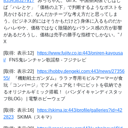
833458327917
みっちゃん。 on X: "中国茶関係でしばし
ば「ハレとケ」「価格の上下」で判断するようなポストを
見かけるけど、なんだかチープな考え方だと思ってしま
う。(ビジネス的にはそうかもだけど) 身体に入るものだか
らハレやケ、価格ではなく陰陽的なバランス感の方が影響
があるだろうし、価格は売手の勝手な指標でしかない。" /
X
[取得: 表示:12]
https://www.fujitv.co.jp:443/oniren-kayousa
i/
FNS鬼レンチャン歌謡祭 - フジテレビ
[取得: 表示:22]
https://hobby.dengeki.com:443/news/27356
55/
『機動戦士ガンダム』ララァ専用モビルアーマーが食
玩「コンバージ」でフィギュア化！中にビットを収納でき
るオリジナルギミック搭載！（バンダイキャンディスタッ
フBLOG） | 電撃ホビーウェブ
[取得: 表示:16]
https://skima.jp:443/profile/galleries?id=42
2823
SKIMA（スキマ）