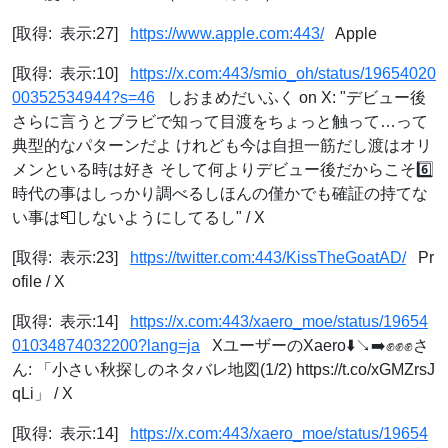
[取得: 表示:27]
https://www.apple.com:443/
Apple
[取得: 表示:10]
https://x.com:443/smio_oh/status/19654020
00352534944?s=46
しおまめだいふく on X: "デビュー後
さらに言うとブラビで知って目渡をちょっと触って…って
典型的なパターンだよ けれども今は自担一筋だし渡はオリ
メンといる時は好き そして何よりデビュー後だからこそ6️⃣
時代の事はしっかり調べるしほんの僅かでも確証の持てな
い事は📮しないようにしてるし" / X
[取得: 表示:23]
https://twitter.com:443/KissTheGoatAD/
Pr
ofile / X
[取得: 表示:14]
https://x.com:443/xaero_moe/status/19654
01034874032200?lang=ja
XユーザーのXaero⬇️↘️➡️✊✊✊さ
ん: 「小さい秋探しのネタバレ地図(1/2) https://t.co/xGMZrsJ
qLi」 / X
[取得: 表示:14]
https://x.com:443/xaero_moe/status/19654