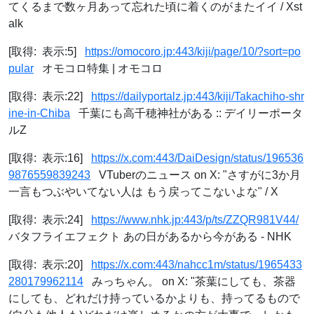
てくるまで数ヶ月あって忘れた頃に着くのがまたイイ / Xst
alk
[取得: 表示:5]
https://omocoro.jp:443/kiji/page/10/?sort=po
pular
オモコロ特集 | オモコロ
[取得: 表示:22]
https://dailyportalz.jp:443/kiji/Takachiho-shr
ine-in-Chiba
千葉にも高千穂神社がある :: デイリーポータ
ルZ
[取得: 表示:16]
https://x.com:443/DaiDesign/status/196536
9876559839243
VTuberのニュース on X: "さすがに3か月
一言もつぶやいてない人は もう戻ってこないよな" / X
[取得: 表示:24]
https://www.nhk.jp:443/p/ts/ZZQR981V44/
バタフライエフェクト あの日があるから今がある - NHK
[取得: 表示:20]
https://x.com:443/nahcc1m/status/1965433
280179962114
みっちゃん。 on X: "茶葉にしても、茶器
にしても、どれだけ持っているかよりも、持ってるもので