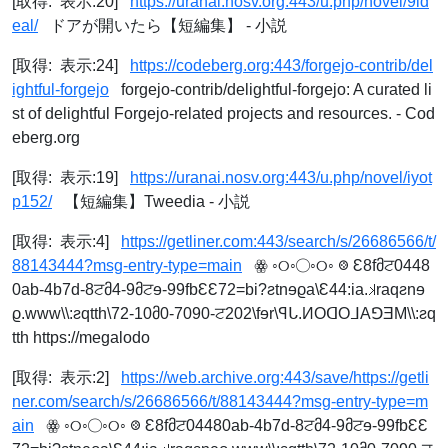
[取得: 表示:20]
https://uranai.nosv.org:443/u.php/novel/9id
eal/
ドアが開いたら【短編集】 - 小説
[取得: 表示:24]
https://codeberg.org:443/forgejo-contrib/del
ightful-forgejo
forgejo-contrib/delightful-forgejo: A curated li
st of delightful Forgejo-related projects and resources. - Cod
eberg.org
[取得: 表示:19]
https://uranai.nosv.org:443/u.php/novel/iyot
p152/
【短編集】Tweedia - 小説
[取得: 表示:4]
https://getliner.com:443/search/s/26686566/t/
88143444?msg-entry-type=main
ꙮ ◦୦◦◯◦୦◦ ‭𞢨‭ Ԑ8fმਟ0448
0ab-4b7d-8ਟმ4-9მਟɘ-99fbԐԐ72=bi?ƨtnɘϱa\Ԑ44:ia.𝼃raqƨnɘ
ϱ.www\\:ƨqtth\72-10მ0-7090-ਟ202\fɘr\ꟼᒐ.ИOᗡOᒧAꓨƎM\\:ƨq
tth https://megalodo
[取得: 表示:2]
https://web.archive.org:443/save/https://getli
ner.com/search/s/26686566/t/88143444?msg-entry-type=m
ain
ꙮ ◦୦◦◯◦୦◦ ‭𞢨‭ Ԑ8fმਟ04480ab-4b7d-8ਟმ4-9მਟɘ-99fbԐԐ