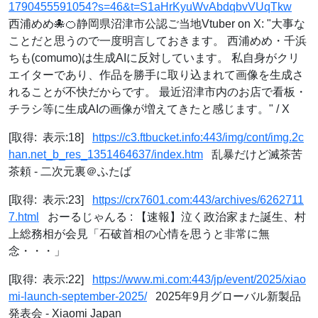
1790455591054?s=46&t=S1aHrKyuWvAbdqbvVUqTkw
西浦めめ🐙🍊静岡県沼津市公認ご当地Vtuber on X: "大事な
ことだと思うので一度明言しておきます。 西浦めめ・千浜
ちも(comumo)は生成AIに反対しています。 私自身がクリ
エイターであり、作品を勝手に取り込まれて画像を生成さ
れることが不快だからです。 最近沼津市内のお店で看板・
チラシ等に生成AIの画像が増えてきたと感じます。" / X
[取得: 表示:18]
https://c3.ftbucket.info:443/img/cont/img.2c
han.net_b_res_1351464637/index.htm
乱暴だけど滅茶苦
茶頼 - 二次元裏＠ふたば
[取得: 表示:23]
https://crx7601.com:443/archives/6262711
7.html
おーるじゃんる : 【速報】泣く政治家また誕生、村
上総務相が会見「石破首相の心情を思うと非常に無
念・・・」
[取得: 表示:22]
https://www.mi.com:443/jp/event/2025/xiao
mi-launch-september-2025/
2025年9月グローバル新製品
発表会 - Xiaomi Japan