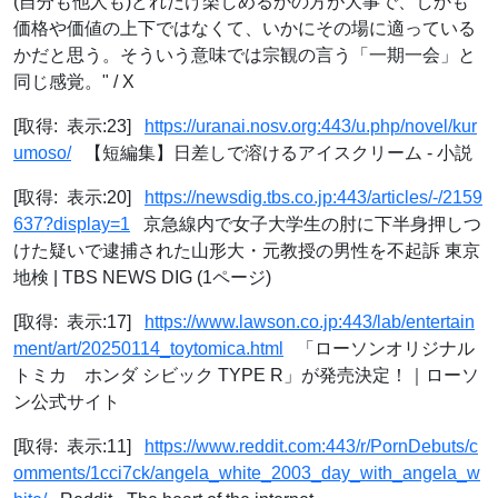
(自分も他人も)どれだけ楽しめるかの方が大事で、しかも
価格や価値の上下ではなくて、いかにその場に適っている
かだと思う。そういう意味では宗観の言う「一期一会」と
同じ感覚。" / X
[取得: 表示:23]
https://uranai.nosv.org:443/u.php/novel/kur
umoso/
【短編集】日差しで溶けるアイスクリーム - 小説
[取得: 表示:20]
https://newsdig.tbs.co.jp:443/articles/-/2159
637?display=1
京急線内で女子大学生の肘に下半身押しつ
けた疑いで逮捕された山形大・元教授の男性を不起訴 東京
地検 | TBS NEWS DIG (1ページ)
[取得: 表示:17]
https://www.lawson.co.jp:443/lab/entertain
ment/art/20250114_toytomica.html
「ローソンオリジナル
トミカ ホンダ シビック TYPE R」が発売決定！｜ローソ
ン公式サイト
[取得: 表示:11]
https://www.reddit.com:443/r/PornDebuts/c
omments/1cci7ck/angela_white_2003_day_with_angela_w