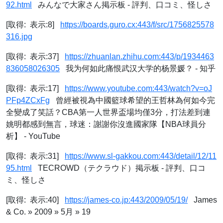
92.html
みんなで大家さん掲示板 - 評判、口コミ、怪しさ
[取得: 表示:8]
https://boards.guro.cx:443/f/src/1756825578
316.jpg
[取得: 表示:37]
https://zhuanlan.zhihu.com:443/p/1934463
836058026305
我为何如此痛恨武汉大学的杨景媛？ - 知乎
[取得: 表示:17]
https://www.youtube.com:443/watch?v=oJ
PFp4ZCxFg
曾經被視為中國籃球希望的王哲林為何如今完
全變成了笑話？CBA第一人世界盃場均僅3分，打法差到連
姚明都感到無言，球迷：謝謝你沒進國家隊【NBA球員分
析】 - YouTube
[取得: 表示:31]
https://www.sl-gakkou.com:443/detail/12/11
95.html
TECROWD（テクラウド）掲示板 - 評判、口コ
ミ、怪しさ
[取得: 表示:40]
https://james-co.jp:443/2009/05/19/
James
& Co. » 2009 » 5月 » 19