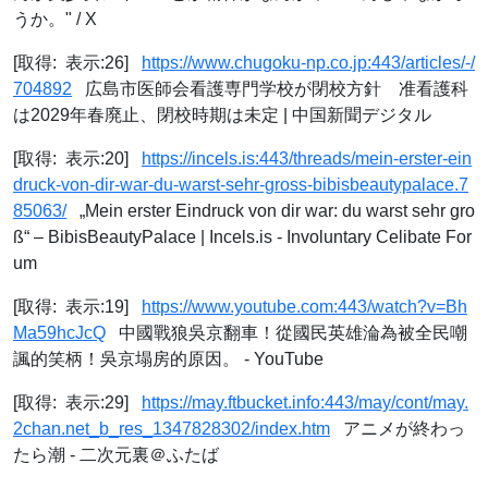
うか。" / X
[取得: 表示:26]
https://www.chugoku-np.co.jp:443/articles/-/
704892
広島市医師会看護専門学校が閉校方針 准看護科
は2029年春廃止、閉校時期は未定 | 中国新聞デジタル
[取得: 表示:20]
https://incels.is:443/threads/mein-erster-ein
druck-von-dir-war-du-warst-sehr-gross-bibisbeautypalace.7
85063/
„Mein erster Eindruck von dir war: du warst sehr gro
ß“ – BibisBeautyPalace | Incels.is - Involuntary Celibate For
um
[取得: 表示:19]
https://www.youtube.com:443/watch?v=Bh
Ma59hcJcQ
中國戰狼吳京翻車！從國民英雄淪為被全民嘲
諷的笑柄！吳京塌房的原因。 - YouTube
[取得: 表示:29]
https://may.ftbucket.info:443/may/cont/may.
2chan.net_b_res_1347828302/index.htm
アニメが終わっ
たら潮 - 二次元裏＠ふたば