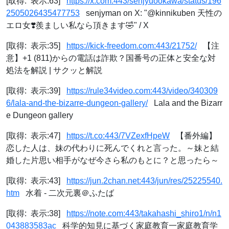
[取得: 表示:63]
https://x.com:443/senjyuookawa/status/196
2505026435477753
senjyman on X: "@kinnikuben 天性の
エロ女❣️羨ましい私なら頂きます🤣" / X
[取得: 表示:35]
https://kick-freedom.com:443/21752/
【注
意】+1 (811)からの電話は詐欺？国番号の正体と安全な対
処法を解説 | サクッと解説
[取得: 表示:39]
https://rule34video.com:443/video/340309
6/lala-and-the-bizarre-dungeon-gallery/
Lala and the Bizarr
e Dungeon gallery
[取得: 表示:47]
https://t.co:443/7VZexfHpeW
【番外編】
恋した人は、妹の代わりに死んでくれと言った。～妹と結
婚した片思い相手がなぜ今さら私のもとに？と思ったら～
[取得: 表示:43]
https://jun.2chan.net:443/jun/res/25225540.
htm
水着 - 二次元裏＠ふたば
[取得: 表示:38]
https://note.com:443/takahashi_shiro1/n/n1
043883583ac
科学的知見に基づく家庭教育一家庭教育学