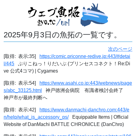
2025年9月3日の魚拓の一覧です。
次のページ
[取得: 表示:35]
https://comic.priconne-redive.jp:443/#detai
l/445
ぷりこねっ！りだいぶ (プリンセスコネクト！Re:Di
ve 公式4コマ) | Cygames
[取得: 表示:54]
https://www.asahi.co.jp:443/webnews/page
s/abc_33125.html
神戸徳洲会病院 有識者検討会終了
神戸市が最終判断へ
[取得: 表示:42]
https://www.danmachi-danchro.com:443/e
n/help/what_is_accessory_ps/
Equippable Items | Official
Website of DanMachi BATTLE CHRONICLE (DanChro)