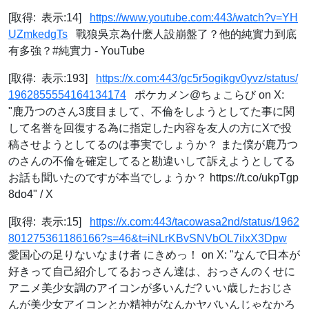
[取得: 表示:14]
https://www.youtube.com:443/watch?v=YH
UZmkedgTs
戰狼吳京為什麽人設崩盤了？他的純實力到底
有多強？#純實力 - YouTube
[取得: 表示:193]
https://x.com:443/gc5r5ogikgv0yvz/status/
1962855554164134174
ポケカメン@ちょこらび on X:
"鹿乃つのさん3度目まして、不倫をしようとしてた事に関
して名誉を回復する為に指定した内容を友人の方にXで投
稿させようとしてるのは事実でしょうか？ また僕が鹿乃つ
のさんの不倫を確定してると勘違いして訴えようとしてる
お話も聞いたのですが本当でしょうか？ https://t.co/ukpTgp
8do4" / X
[取得: 表示:15]
https://x.com:443/tacowasa2nd/status/1962
801275361186166?s=46&t=iNLrKBvSNVbOL7ilxX3Dpw
愛国心の足りないなまけ者 にきめっ！ on X: "なんで日本が
好きって自己紹介してるおっさん達は、おっさんのくせに
アニメ美少女調のアイコンが多いんだ? いい歳したおじさ
んが美少女アイコンとか精神がなんかヤバいんじゃなかろ