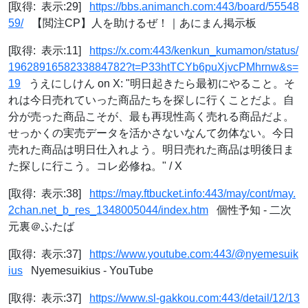
[取得: 表示:29]
https://bbs.animanch.com:443/board/55548
59/
【閲注CP】人を助けるぜ！｜あにまん掲示板
[取得: 表示:11]
https://x.com:443/kenkun_kumamon/status/
1962891658233884782?t=P33htTCYb6puXjvcPMhrnw&s=
19
うえにしけん on X: "明日起きたら最初にやること。そ
れは今日売れていった商品たちを探しに行くことだよ。自
分が売った商品こそが、最も再現性高く売れる商品だよ。
せっかくの実売データを活かさないなんて勿体ない。今日
売れた商品は明日仕入れよう。明日売れた商品は明後日ま
た探しに行こう。コレ必修ね。" / X
[取得: 表示:38]
https://may.ftbucket.info:443/may/cont/may.
2chan.net_b_res_1348005044/index.htm
個性予知 - 二次
元裏＠ふたば
[取得: 表示:37]
https://www.youtube.com:443/@nyemesuik
ius
Nyemesuikius - YouTube
[取得: 表示:37]
https://www.sl-gakkou.com:443/detail/12/13