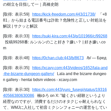
の樹立を目指して一｜髙橋史朗
[取得: 表示:59]
https://kick-freedom.com:443/21738/
「+8
81」から始まる電話番号は詐欺？危険性と正しい対処法を
解説 | サクッと解説
[取得: 表示:33]
https://suki-kira.com:443/p/101966/c/99268
投稿99268番: ルンルンのこと好き？嫌い？ | 好き嫌い.co
m
[取得: 表示:48]
https://0chan.club:443/b/8673
/b/ — Бред
[取得: 表示:35]
https://xcavy.com:443/videos/1652/lala-and
-the-bizarre-dungeon-gallery/
Lala and the bizarre dungeo
n gallery - hentai bdsm videos - xcavy.com
[取得: 表示:30]
https://x.com:443/yuro_fusegi/status/19316
40566380630086
楠ゆろ on X: "嘘くさい経験というより
経歴なのですが、消費するだけのオタクじゃ耐えられなく
て、WMJに入社して初音ミクシンフォニーの運営をしてい