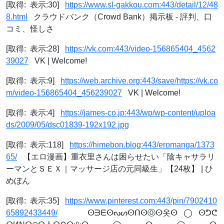
[取得: 表示:30]
https://www.sl-gakkou.com:443/detail/12/48
8.html
クラウドバンク（Crowd Bank）掲示板 - 評判、口
コミ、怪しさ
[取得: 表示:28]
https://vk.com:443/video-156865404_4562
39027
VK | Welcome!
[取得: 表示:9]
https://web.archive.org:443/save/https://vk.co
m/video-156865404_456239027
VK | Welcome!
[取得: 表示:4]
https://james-co.jp:443/wp/wp-content/uploa
ds/2009/05/dsc01839-192x192.jpg
[取得: 表示:118]
https://himebon.blog:443/eromanga/1373
65/
【エロ漫画】重衣里さんは困らせたい「陰キャサラリ
ーマンとＳＥＸ｜マッサージ店の元同級生」【24枚】 | ひ
めぼん
[取得: 表示:35]
https://www.pinterest.com:443/pin/7902410
65892433449/
⠀⠀⠀⠀ⵙᗱᗴⵙᔓᔕⵙᑎⵙⓄⵙ옷ⵙ⠀◯⠀ⵙᕤᕦ