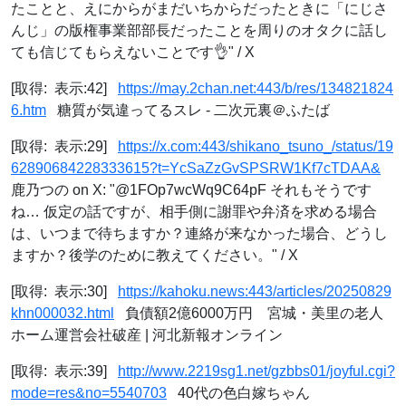
たことと、えにからがまだいちからだったときに「にじさ
んじ」の版権事業部部長だったことを周りのオタクに話し
ても信じてもらえないことです👌" / X
[取得: 表示:42]
https://may.2chan.net:443/b/res/134821824
6.htm
糖質が気違ってるスレ - 二次元裏＠ふたば
[取得: 表示:29]
https://x.com:443/shikano_tsuno_/status/19
62890684228333615?t=YcSaZzGvSPSRW1Kf7cTDAA&
鹿乃つの on X: "@1FOp7wcWq9C64pF それもそうです
ね… 仮定の話ですが、相手側に謝罪や弁済を求める場合
は、いつまで待ちますか？連絡が来なかった場合、どうし
ますか？後学のために教えてください。" / X
[取得: 表示:30]
https://kahoku.news:443/articles/20250829
khn000032.html
負債額2億6000万円 宮城・美里の老人
ホーム運営会社破産 | 河北新報オンライン
[取得: 表示:39]
http://www.2219sg1.net/gzbbs01/joyful.cgi?
mode=res&no=5540703
40代の色白嫁ちゃん