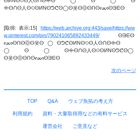
ⵙИNⵙꖴⵙ人ⵙᙁⵙꗳⵙ⠀⠀⠀⠀◯⠀⠀⠀⠀ⵙ⠀⠀⠀⠀◯⠀⠀⠀⠀ⵙ
ꗳⵙᙁⵙ人ⵙꖴⵙИNⵙᕤᕦⵙ◯ⵙ옷ⵙⓄⵙᑎⵙᔓᔕⵙᗱᗴⵙ⠀⠀⠀
⠀
[取得: 表示:15]
https://web.archive.org:443/save/https://ww
w.pinterest.com/pin/790241065892433449/
⠀⠀⠀⠀ⵙᗱᗴⵙ
ᔓᔕⵙᑎⵙⓄⵙ옷ⵙ⠀◯⠀ⵙᕤᕦⵙИNⵙꖴⵙ人ⵙᙁⵙꗳⵙ⠀⠀⠀⠀
◯⠀⠀⠀⠀ⵙ⠀⠀⠀⠀◯⠀⠀⠀⠀ⵙꗳⵙᙁⵙ人ⵙꖴⵙИNⵙᕤᕦⵙ◯
ⵙ옷ⵙⓄⵙᑎⵙᔓᔕⵙᗱᗴⵙ⠀⠀⠀⠀
次のページ
TOP
Q&A
ウェブ魚拓の考え方
利用規約
資料・大量取得用などの有料サービス
運営会社
ご意見など