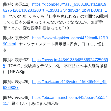
[取得: 表示:12]
https://x.com:443/Yasu_6363180/status/19
62764201430233208?t=-Ld5U1GIy4dbS2P_2bVHXQ&s=1
9
ヤス on X: "そもそも『仕事を奪われる』の方面でAI批判
してる日本の反AIってそんないないよな なんか、無断学
習？とか、変な四字熟語使ってた" / X
[取得: 表示:29]
https://www.sl-gakkou.com:443/detail/12/13
90.html
ヤマワケエステート掲示板 - 評判、口コミ、怪し
さ
[取得: 表示:32]
https://news.jp:443/i/133548586924725059
5
TOEIC、受験票をデジタル化 不正防止へ本人確認厳格
に | NEWSjp
[取得: 表示:26]
https://m.vk.com:443/video-156865404_45
6239027
⠀
[取得: 表示:48]
https://bbs.animanch.com:443/board/55554
15/
忌々しい｜あにまん掲示板