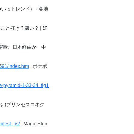
（ついっトレンド） - 各地
のこと好き？嫌い？ | 好
密輸、日本経由か 中
591/index.htm
ポケポ
ue-pyramid-1-33-34_fig1
 (プリンセスコネク
ntest_ps/
Magic Ston