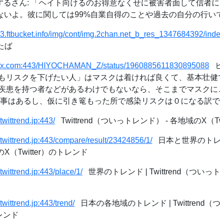
るさん: 「ヘイト向けるのお得意なくせに被害者面して信者
ないよ。彼に関しては99%自業自得のことや過去の自分の行いで言
/c3.ftbucket.info/img/cont/img.2chan.net_b_res_1347684392/ind
たば
://x.com:443/HIYOCHAMAN_Z/status/1960885611830895088
ヒ
もリスクを下げたい人」はマスクは着ければ良くて、基本壮健
疾患を持つ者などがあるわけでもないなら、そこまでマスクに
事はあるし、仮に引き篭もった所で感染リスクは０になる訳ではな
/twittrend.jp:443/
Twittrend（ついっトレンド） - 各地域のX（T
//twittrend.jp:443/compare/result/23424856/1/
日本と世界のトレンド 
X（Twitter）のトレンド
/twittrend.jp:443/place/1/
世界のトレンド | Twittrend（ついっ
/twittrend.jp:443/trend/
日本の各地域のトレンド | Twittrend（
トレンド