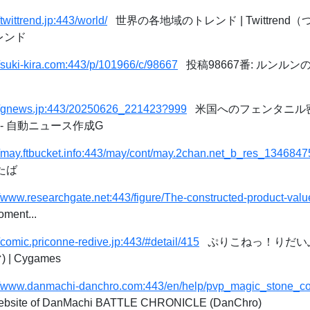
/twittrend.jp:443/world/
世界の各地域のトレンド | Twittrend
トレンド
//suki-kira.com:443/p/101966/c/98667
投稿98667番: ルンルン
://gnews.jp:443/20250626_221423?999
米国へのフェンタニル
- 自動ニュース作成G
//may.ftbucket.info:443/may/cont/may.2chan.net_b_res_1346847
たば
//www.researchgate.net:443/figure/The-constructed-product-val
ment...
//comic.priconne-redive.jp:443/#detail/415
ぷりこねっ！りだいぶ
 | Cygames
://www.danmachi-danchro.com:443/en/help/pvp_magic_stone_co
l Website of DanMachi BATTLE CHRONICLE (DanChro)