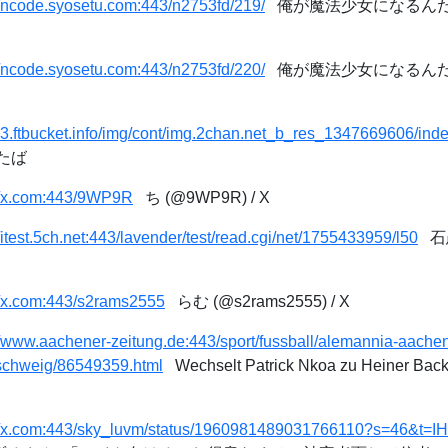
//ncode.syosetu.com:443/n2753fd/219/
俺が魔法少女になるんだ
//ncode.syosetu.com:443/n2753fd/220/
俺が魔法少女になるんだ
/c3.ftbucket.info/img/cont/img.2chan.net_b_res_1347669606/ind
ふたば
://x.com:443/9WP9R
ち (@9WP9R) / X
//itest.5ch.net:443/lavender/test/read.cgi/net/1755433959/l50
石愚
//x.com:443/s2rams2555
らむ (@s2rams2555) / X
//www.aachener-zeitung.de:443/sport/fussball/alemannia-aache
schweig/86549359.html
Wechselt Patrick Nkoa zu Heiner Back
://x.com:443/sky_luvm/status/1960981489031766110?s=46&t