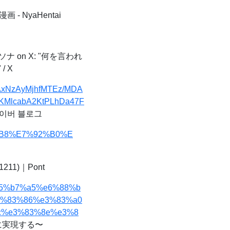
 - NyaHentai
ナ on X: "何を言われ
 X
MjAxNzAyMjhfMTEz/MDA
0KMlcabA2KtPLhDa47F
네이버 블로그
%88%B8%E7%92%B0%E
11)｜Pont
%e5%b7%a5%e6%88%b
3%83%86%e3%83%a0
c%e3%83%8e%e3%8
に実現する〜