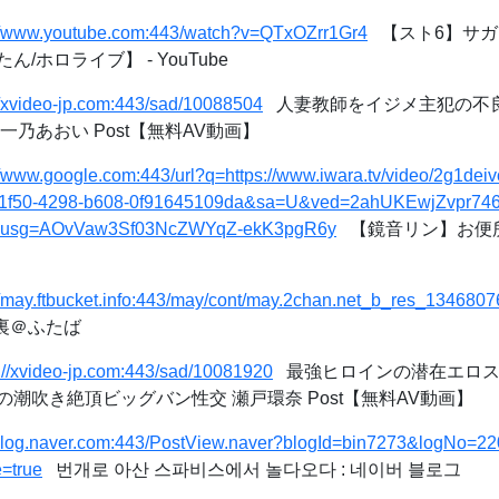
://www.youtube.com:443/watch?v=QTxOZrr1Gr4
【スト6】サガ
/ホロライブ】 - YouTube
//xvideo-jp.com:443/sad/10088504
人妻教師をイジメ主犯の不
一乃あおい Post【無料AV動画】
//www.google.com:443/url?q=https://www.iwara.tv/video/2g1de
6-1f50-4298-b608-0f91645109da&sa=U&ved=2ahUKEwjZvpr
usg=AOvVaw3Sf03NcZWYqZ-ekK3pgR6y
【鏡音リン】お便所お
//may.ftbucket.info:443/may/cont/may.2chan.net_b_res_1346807
元裏＠ふたば
s://xvideo-jp.com:443/sad/10081920
最強ヒロインの潜在エロス
潮吹き絶頂ビッグバン性交 瀬戸環奈 Post【無料AV動画】
//blog.naver.com:443/PostView.naver?blogId=bin7273&logNo=
=true
번개로 아산 스파비스에서 놀다오다 : 네이버 블로그