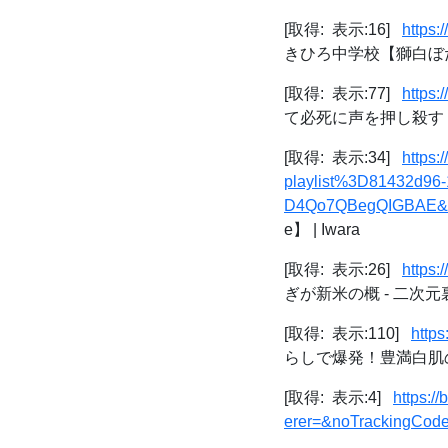
[取得: 表示:16]
https
きひろ中学校【獅白ぼたん
[取得: 表示:77]
https:
て必死に声を押し殺す 
[取得: 表示:34]
https:
playlist%3D81432d9
D4Qo7QBegQIGBAE&
e】 | Iwara
[取得: 表示:26]
https:
ぎが新米の概 - 二次
[取得: 表示:110]
http
らしで爆発！豊満白肌の
[取得: 表示:4]
https:
erer=&noTrackingCode