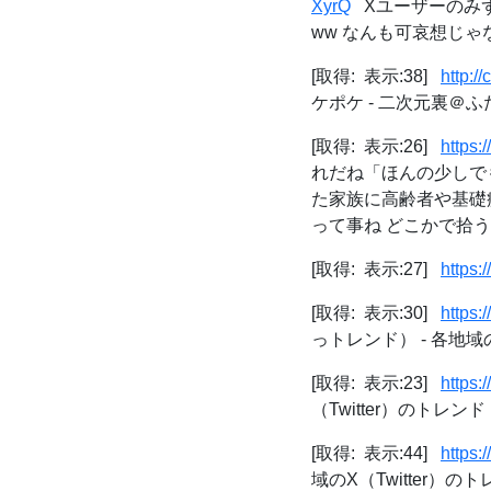
XyrQ
Xユーザーのみず
ww なんも可哀想じゃ
[取得: 表示:38]
http:/
ケポケ - 二次元裏＠ふ
[取得: 表示:26]
https
れだね「ほんの少しで
た家族に高齢者や基礎
って事ね どこかで拾う
[取得: 表示:27]
https:/
[取得: 表示:30]
https:
っトレンド） - 各地域の
[取得: 表示:23]
https:/
（Twitter）のトレンド
[取得: 表示:44]
https:/
域のX（Twitter）の