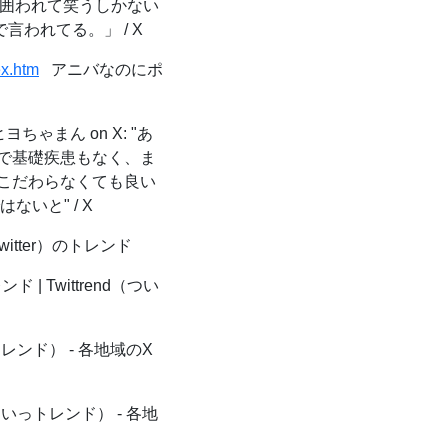
に囲われて笑うしかない
われてる。」 / X
ex.htm
アニバなのにポ
ヨちゃまん on X: "あ
で基礎疾患もなく、ま
こだわらなくても良い
いと" / X
witter）のトレンド
| Twittrend（つい
トレンド） - 各地域のX
ついっトレンド） - 各地