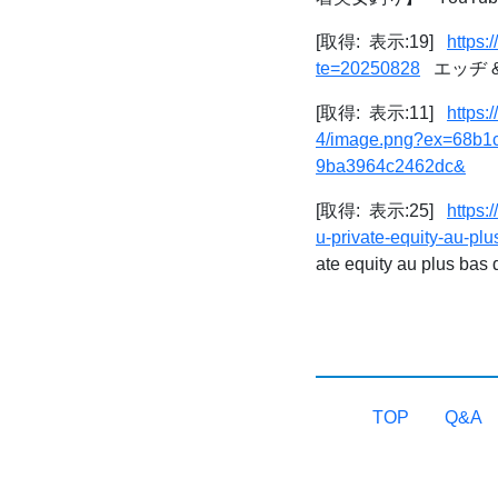
[取得: 表示:19]
https
te=20250828
エッヂ & 
[取得: 表示:11]
https
4/image.png?ex=68b
9ba3964c2462dc&
[取得: 表示:25]
https:
u-private-equity-au-pl
ate equity au plus bas 
TOP
Q&A