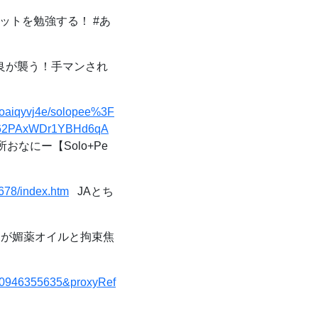
ットを勉強する！ #あ
良が襲う！手マンされ
ivoaiqyvj4e/solopee%3F
7462PAxWDr1YBHd6qA
なにー【Solo+Pe
678/index.htm
JAとち
が媚薬オイルと拘束焦
220946355635&proxyRef