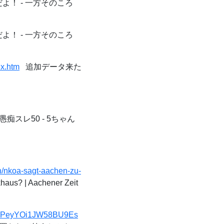
よ！ - 一方そのころ
よ！ - 一方そのころ
ex.htm
追加データ来た
痴スレ50 - 5ちゃん
n/nkoa-sagt-aachen-zu-
haus? | Aachener Zeit
=IHPeyYOi1JW58BU9Es