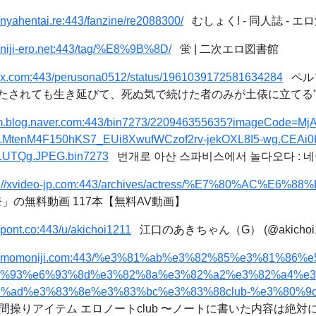
//nyahentai.re:443/fanzine/re2088300/
むしょく! - 同人誌 - エロ漫画
//niji-ero.net:443/tag/%E8%9B%8D/
蛍 | 二次エロ図書館
://x.com:443/perusona0512/status/1961039172581634284
ペルソ
されても生き延びて、死ぬ気で続けた者のみが土俵に立てる" /
//m.blog.naver.com:443/bin7273/220946355635?imageCode=
MtenM4F150hKS7_EUi8XwufWCzof2rv-jekOXL8I5-wg.CEAi
UTQg.JPEG.bin7273
번개로 아산 스파비스에서 놀다오다 : 
s://xvideo-jp.com:443/archives/actress/%E7%80%AC%E6
の無料動画 117本【無料AV動画】
//pont.co:443/u/akichoi1211
江口のあきちゃん（G） (@akichoi12
s://momoniji.com:443/%e3%81%ab%e3%82%85%e3%81%86
6%93%e6%93%8d%e3%82%8a%e3%82%a2%e3%82%a4%e
3%ad%e3%83%8e%e3%83%bc%e3%83%88club-%e3%80%9
間操りアイテム エロノートclub 〜ノートに書いた内容は絶対