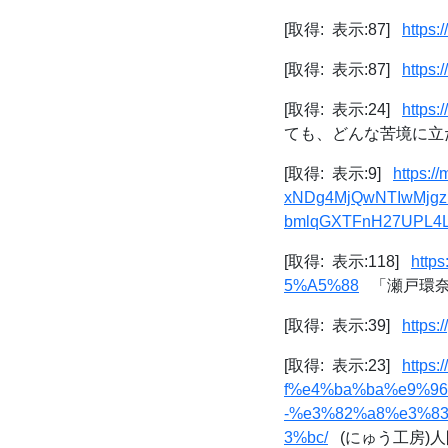
[取得: 表示:87]
https:
[取得: 表示:87]
https:
[取得: 表示:24]
https
ても、どんな苦境に立た
[取得: 表示:9]
https:
xNDg4MjQwNTIwMjgz.
bmlqGXTFnH27UPL4L
[取得: 表示:118]
http
5%A5%88
「瀬戸環奈」
[取得: 表示:39]
https:
[取得: 表示:23]
http
f%e4%ba%ba%e9%9
-%e3%82%a8%e3%8
3%bc/
(にゅう工房)人