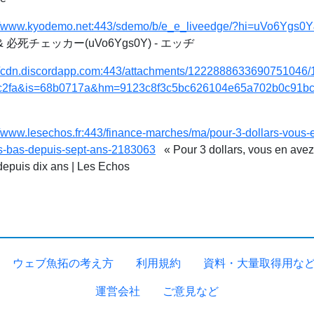
://www.kyodemo.net:443/sdemo/b/e_e_liveedge/?hi=uVo6Ygs
必死チェッカー(uVo6Ygs0Y) - エッヂ
://cdn.discordapp.com:443/attachments/122288863369075104
1c2fa&is=68b0717a&hm=9123c8f3c5bc626104e65a702b0c91b
//www.lesechos.fr:443/finance-marches/ma/pour-3-dollars-vous-
us-bas-depuis-sept-ans-2183063
« Pour 3 dollars, vous en avez 1
depuis dix ans | Les Echos
ウェブ魚拓の考え方
利用規約
資料・大量取得用な
運営会社
ご意見など