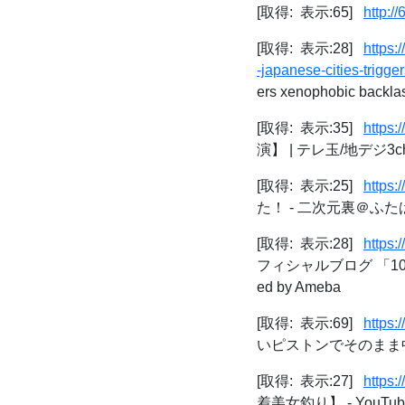
[取得: 表示:65]
http:/
[取得: 表示:28]
https:
-japanese-cities-trigg
ers xenophobic backla
[取得: 表示:35]
https:
演】 | テレ玉/地デジ3c
[取得: 表示:25]
https:
た！ - 二次元裏＠ふた
[取得: 表示:28]
https:
フィシャルブログ 「1
ed by Ameba
[取得: 表示:69]
https:
いピストンでそのまま中
[取得: 表示:27]
https
着美女釣り】 - YouTub