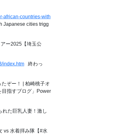
-african-countries-with
h Japanese cities trigg
ー2025【埼玉公
3/index.htm
終わっ
たぞー！ | 柏崎桃子オ
目指すブログ」Power
られた巨乳人妻！激し
 vs 水着拝み隊【#水