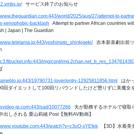
/62.xmbs.jp/
サービス終了のお知らせ
//www.theguardian.com:443/world/2025/aug/27/attempt-to-partner
ers-xenophobic-backlash
Attempt to partner African countries wit
sh | Japan | The Guardian
//www.teletama.jp:443/yoshimoto_shinkigeki/
吉本新喜劇出前ツア
h
//c3.ftbucket.info:443/img/cont/img.2chan.net_b_res_134761438
ば
//ameblo.jp:443/19790731-lover/entry-12925811856.html
はかっ
00回ダイエットして100回リバウンドしたけど懲りずに美魔女を
//xvideo-jp.com:443/sad/10077266
夫が勤務するホテルで寝取
出しされる 栗山莉緒 Post【無料AV動画】
://www.youtube.com:443/watch?v=c3uO-sYEfek
【3D】水着美女
e