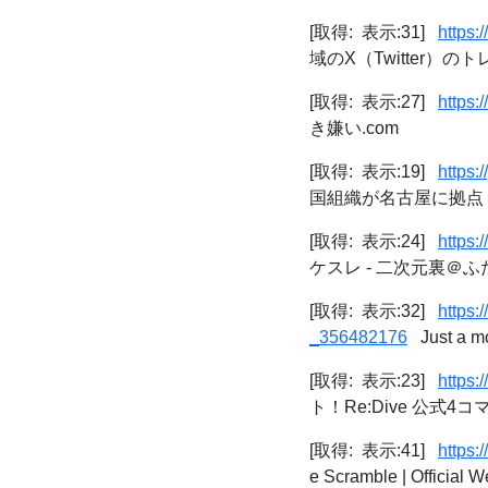
[取得: 表示:31]
https:/
域のX（Twitter）の
[取得: 表示:27]
https:
き嫌い.com
[取得: 表示:19]
https
国組織が名古屋に拠点 
[取得: 表示:24]
https:
ケスレ - 二次元裏＠ふ
[取得: 表示:32]
https:
_356482176
Just a mo
[取得: 表示:23]
https:
ト！Re:Dive 公式4コマ)
[取得: 表示:41]
https
e Scramble | Officia