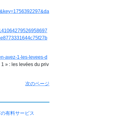
0Y&key=1756392297&da
6/141064279526958697
ce8773331644c75f27b
en-avez-1-les-levees-d
 » : les levées du priv
次のページ
どの有料サービス