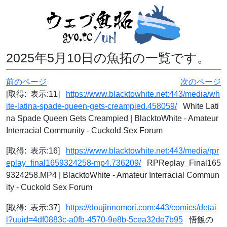
2025年5月10日の魚拓の一覧です。
前のページ
次のページ
[取得: 表示:11]
https://www.blacktowhite.net:443/media/wh
ite-latina-spade-queen-gets-creampied.458059/
White Lati
na Spade Queen Gets Creampied | BlacktoWhite - Amateur
Interracial Community - Cuckold Sex Forum
[取得: 表示:16]
https://www.blacktowhite.net:443/media/rpr
eplay_final1659324258-mp4.736209/
RPReplay_Final165
9324258.MP4 | BlacktoWhite - Amateur Interracial Commun
ity - Cuckold Sex Forum
[取得: 表示:37]
https://doujinnomori.com:443/comics/detai
l?uuid=4df0883c-a0fb-4570-9e8b-5cea32de7b95
悟飯の