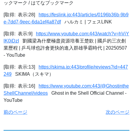
ックマーク / はてなブックマーク
[取得: 表示:28]
https://feslink.jp:443/articles/0196b36b-9b9
e-7dd7-9eec-6da1ef4a87df
ハルカミ | フェスLINK
[取得: 表示:9]
https://www.youtube.com:443/watch?v=hViY
lK0iDzI
劉國梁為什麼極盡資源培養王楚欽 | 國乒的三次創
業歷程 | 乒乓球也許會更快的進入群雄爭霸時代 | 20250507
- YouTube
[取得: 表示:13]
https://skima.jp:443/profile/reviews?id=447
249
SKIMA（スキマ）
[取得: 表示:16]
https://www.youtube.com:443/@Ghostinthe
ShellChannel/videos
Ghost in the Shell Official Channel -
YouTube
前のページ
次のページ