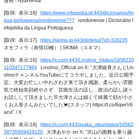
漫画 - NyaHentai
[取得: 表示:18]
https://www.infopedia.pt:443/dicionarios/lin
gua-portuguesa/rondonense???
rondonense | Dicionário I
nfopédia da Língua Portuguesa
[取得: 表示:17]
https://skima.jp:443/dl/detail?id=318235
ネモフィラ（表情10種） | SKIMA（スキマ）
[取得: 表示:16]
https://x.com:443/Linolino_/status/1656220
110347177984
Linolino_Official on X: "大津綾香さんとLin
olinoチャンネルYouTubeにてコラボしました。近日公開予
定。大変お忙しい中わざわざ来て頂き感謝。柔らかい雰囲
気で終始笑顔絶やさず、芸能生活の話し、政治の話し諸々
お話しして頂きました🐰大津さんは細くて綺麗で顔が小さ
くお人形さんみたいでした💓(スタッフ) https://t.co/6qwrV6
acxl" / X
[取得: 表示:18]
https://x.com:443/ayaka_otsu/status/16562
38735959429120
大津あやか on X: "沢山の困難を乗り越