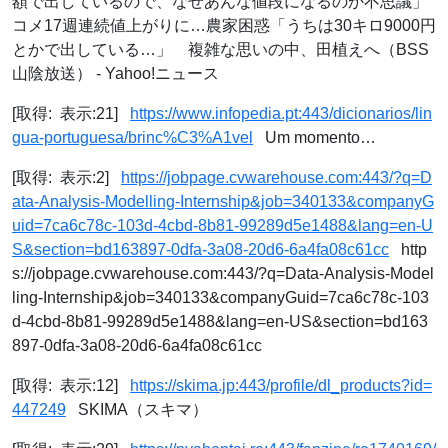
額で出しているので、なぜあんな値段になるのか不思議」
コメ17週連続値上がりに…農家困惑「うちは30キロ9000円
とかで出している…」 複雑な思いの中、田植えへ（BSS
山陰放送） - Yahoo!ニュース
[取得: 表示:21]
https://www.infopedia.pt:443/dicionarios/lin
gua-portuguesa/brinc%C3%A1vel
Um momento…
[取得: 表示:2]
https://jobpage.cvwarehouse.com:443/?q=D
ata-Analysis-Modelling-Internship&job=340133&companyG
uid=7ca6c78c-103d-4cbd-8b81-99289d5e1488&lang=en-U
S&section=bd163897-0dfa-3a08-20d6-6a4fa08c61cc
http
s://jobpage.cvwarehouse.com:443/?q=Data-Analysis-Model
ling-Internship&job=340133&companyGuid=7ca6c78c-103
d-4cbd-8b81-99289d5e1488&lang=en-US&section=bd163
897-0dfa-3a08-20d6-6a4fa08c61cc
[取得: 表示:12]
https://skima.jp:443/profile/dl_products?id=
447249
SKIMA（スキマ）