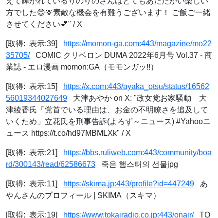
えて輝かれているりのりのさんはとてもあたたかい楽しい
方でした😊🫶素敵な機会を有難うございます！ ご飯ご一緒
させてください💕" / X
[取得: 表示:39]
https://momon-ga.com:443/magazine/mo22
35705/
COMIC クリベロン DUMA 2022年6月号 Vol.37 - 商
業誌 - エロ漫画 momon:GA（モモンガッ!!）
[取得: 表示:15]
https://x.com:443/ayaka_otsu/status/16562
56019344027649
大津あやか on X: "政女党お家騒動 大
津綾香氏「党首でいる理由は、お金の不明瞭さを追及して
いくため」立花氏を刑事告訴(よろず～ニュース) #Yahooニ
ュース https://t.co/hd97MBMLXk" / X
[取得: 表示:21]
https://bbs.ruliweb.com:443/community/boa
rd/300143/read/62586673
죽은 햄스터의 선물jpg
[取得: 表示:11]
https://skima.jp:443/profile?id=447249
あ
やんさんのプロフィール | SKIMA（スキマ）
[取得: 表示:19]
https://www.tokairadio.co.jp:443/onair/
TO