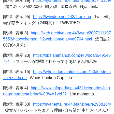
[取得: 表示:29]
https://nyahentai.re:443/fanzine/re1740169/
超こみトレMIX2020 - 同人誌 - エロ漫画 - NyaHentai
[取得: 表示:95]
https://twivideo.net:443/?ranking
Twitter動
画保存ランキング（24時間） | TWIVIDEO
[取得: 表示:8]
https://web.archive.org:443/web/2007111107
5553/http://chemool.fc2web.com/diary/d0704.html
煙日誌2
007(04月分)
[取得: 表示:23]
https://bbs.animanch.com:443/board/49540
79/
ラファールが撃墜されたって｜あにまん掲示板
[取得: 表示:15]
https://whois.domaintools.com:443/friedrich
-merz-cdu.de
Whois Lookup Captcha
[取得: 表示:4]
https://www.infopedia.pt:443/dicionarios/ling
ua-portuguesa/brinc%C3%A1vel??
Um momento…
[取得: 表示:33]
https://nyahentai.re:443/fanzine/re2988104/
彼女がセパレートをまとう理由 -自ら望む 中年おじさんと