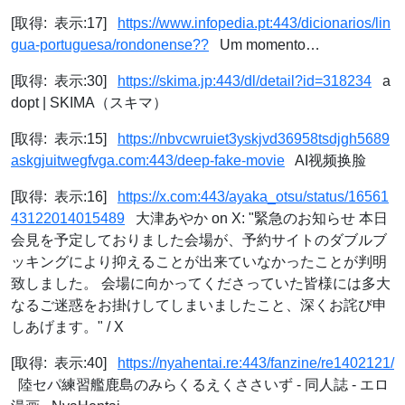
[取得: 表示:17]
https://www.infopedia.pt:443/dicionarios/lin
gua-portuguesa/rondonense??
Um momento…
[取得: 表示:30]
https://skima.jp:443/dl/detail?id=318234
a
dopt | SKIMA（スキマ）
[取得: 表示:15]
https://nbvcwruiet3yskjvd36958tsdjgh5689
askgjuitwegfvga.com:443/deep-fake-movie
AI视频换脸
[取得: 表示:16]
https://x.com:443/ayaka_otsu/status/16561
43122014015489
大津あやか on X: "緊急のお知らせ 本日
会見を予定しておりました会場が、予約サイトのダブルブ
ッキングにより抑えることが出来ていなかったことが判明
致しました。 会場に向かってくださっていた皆様には多大
なるご迷惑をお掛けしてしまいましたこと、深くお詫び申
しあげます。" / X
[取得: 表示:40]
https://nyahentai.re:443/fanzine/re1402121/
陸セパ練習艦鹿島のみらくるえくささいず - 同人誌 - エロ