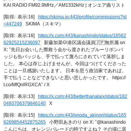
KAI RADIO FM92.9MHz／AM1332kHz | オンエア曲リスト
[取得: 表示:16]
https://skima.jp:443/profile/commissions?id
=447249
SKIMA（スキマ）
[取得: 表示:16]
https://x.com:443/kanashindo/status/16562
62925215236097
新藤加菜🐶港区議会議員🇯🇵無所属 on
X: "先日お会いした際救う会から渡されたブルーリボンバ
ッジも缶バッジも、手で払って蔑ろにされていて落胆しま
した。 本心は存じ上げませんが、今回はつけてくださった
ことは一旦感謝いたします。 日本を思う政治家であれば、
手で払うことなどできないと思い悲しかったです。 https://
t.co/MfQnlRGXCA" / X
[取得: 表示:13]
https://x.com:443/betterthanalaix/status/182
0493706379846140
X
[取得: 表示:15]
https://x.com:443/onoda_akinori/status/165
6269854452875265
小野田あきのり on X: "@kanashindo
こんにちは、オレンジパレードの時ですよね？ その場に居