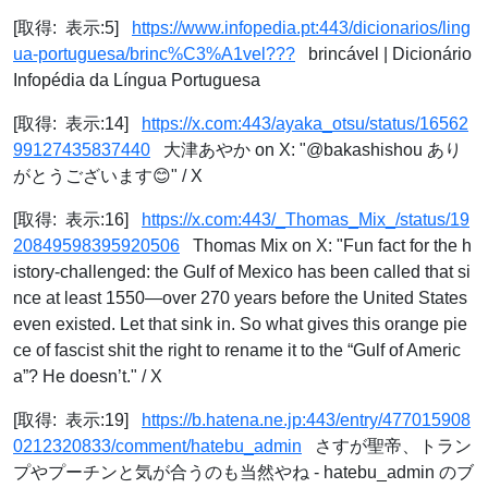
[取得: 表示:5]
https://www.infopedia.pt:443/dicionarios/ling
ua-portuguesa/brinc%C3%A1vel???
brincável | Dicionário
Infopédia da Língua Portuguesa
[取得: 表示:14]
https://x.com:443/ayaka_otsu/status/16562
99127435837440
大津あやか on X: "@bakashishou あり
がとうございます😊" / X
[取得: 表示:16]
https://x.com:443/_Thomas_Mix_/status/19
20849598395920506
Thomas Mix on X: "Fun fact for the h
istory-challenged: the Gulf of Mexico has been called that si
nce at least 1550—over 270 years before the United States
even existed. Let that sink in. So what gives this orange pie
ce of fascist shit the right to rename it to the “Gulf of Americ
a”? He doesn’t." / X
[取得: 表示:19]
https://b.hatena.ne.jp:443/entry/477015908
0212320833/comment/hatebu_admin
さすが聖帝、トラン
プやプーチンと気が合うのも当然やね - hatebu_admin のブ