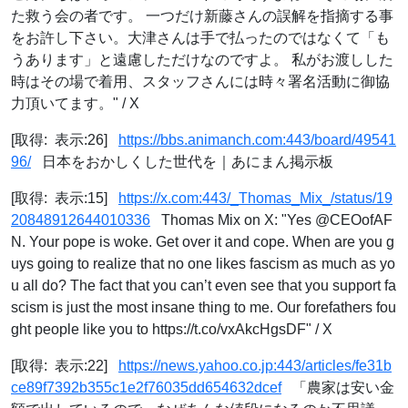
た救う会の者です。 一つだけ新藤さんの誤解を指摘する事
をお許し下さい。大津さんは手で払ったのではなくて「も
うあります」と遠慮しただけなのですよ。 私がお渡しした
時はその場で着用、スタッフさんには時々署名活動に御協
力頂いてます。" / X
[取得: 表示:26]
https://bbs.animanch.com:443/board/49541
96/
日本をおかしくした世代を｜あにまん掲示板
[取得: 表示:15]
https://x.com:443/_Thomas_Mix_/status/19
20848912644010336
Thomas Mix on X: "Yes @CEOofAF
N. Your pope is woke. Get over it and cope. When are you g
uys going to realize that no one likes fascism as much as yo
u all do? The fact that you can’t even see that you support fa
scism is just the most insane thing to me. Our forefathers fou
ght people like you to https://t.co/vxAkcHgsDF" / X
[取得: 表示:22]
https://news.yahoo.co.jp:443/articles/fe31b
ce89f7392b355c1e2f76035dd654632dcef
「農家は安い金