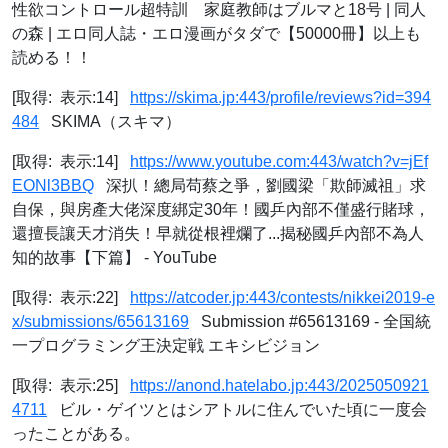
性欲コントロール超特訓 家庭教師はブルマと18号 | 同人
の森 | エロ同人誌・エロ漫画がタダで【50000冊】以上も
読める！！
[取得: 表示:14]
https://skima.jp:443/profile/reviews?id=394
484
SKIMA（スキマ）
[取得: 表示:14]
https://www.youtube.com:443/watch?v=jEf
EONl3BBQ
深扒！總局苟蔡之爭，劉國梁「欺師滅祖」求
自保，與房產大佬深度綁定30年！國乒內部不僅盛行賭球，
還擅長讓天才消失！早就從根裡爛了...揭秘國乒內部不為人
知的故事【下篇】 - YouTube
[取得: 表示:22]
https://atcoder.jp:443/contests/nikkei2019-e
x/submissions/65613169
Submission #65613169 - 全国統
一プログラミング王決定戦 エキシビジョン
[取得: 表示:25]
https://anond.hatelabo.jp:443/2025050921
4711
ビル・ゲイツとはシアトルに住んでいた頃に一度会
ったことがある。