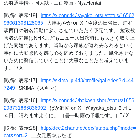
の姦通事情- - 同人誌 - エロ漫画 - NyaHentai
[取得: 表示:19]
https://x.com:443/ayaka_otsu/status/16562
96061303128065
大津あやか on X: "今度の日曜日、浦和
駅西口の署名活動に参加させていただく予定です。 拉致被
害者の問題はNHKこどもニュース出演時にも大きく取り上
げた問題であります。当時から家族が連れ去られるという
事件に大変恐怖を感じ心を痛めておりました。風化させな
いために発信していくことは大事なことだと考えていま
す。" / X
[取得: 表示:17]
https://skima.jp:443/profile/galleries?id=44
7249
SKIMA（スキマ）
[取得: 表示:16]
https://x.com:443/bakashishou/status/1656
298731866836992
ばか師匠 on X: "@ayaka_otsu ５月１
４日、晴れますように。 （曇一時雨の予報です。）" / X
[取得: 表示:28]
http://dec.2chan.net/dec/futaba.php?mode=
cat&sort=2
二次元裏＠ふたば