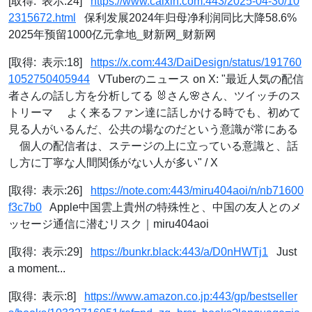
[取得: 表示:24]
https://www.caixin.com:443/2025-04-30/10
2315672.html
保利发展2024年归母净利润同比大降58.6%
2025年预留1000亿元拿地_财新网_财新网
[取得: 表示:18]
https://x.com:443/DaiDesign/status/191760
1052750405944
VTuberのニュース on X: "最近人気の配信
者さんの話し方を分析してる 🐰さん🌸さん、ツイッチのス
トリーマ よく来るファン達に話しかける時でも、初めて
見る人がいるんだ、公共の場なのだという意識が常にある
個人の配信者は、ステージの上に立っている意識と、話
し方に丁寧な人間関係がない人が多い" / X
[取得: 表示:26]
https://note.com:443/miru404aoi/n/nb71600
f3c7b0
Apple中国雲上貴州の特殊性と、中国の友人とのメ
ッセージ通信に潜むリスク｜miru404aoi
[取得: 表示:29]
https://bunkr.black:443/a/D0nHWTj1
Just
a moment...
[取得: 表示:8]
https://www.amazon.co.jp:443/gp/bestseller