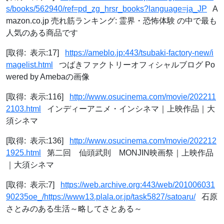
s/books/562940/ref=pd_zg_hrsr_books?language=ja_JP
A
mazon.co.jp 売れ筋ランキング: 霊界・恐怖体験 の中で最も
人気のある商品です
[取得: 表示:17]
https://ameblo.jp:443/tsubaki-factory-new/i
magelist.html
つばきファクトリーオフィシャルブログ Po
wered by Amebaの画像
[取得: 表示:116]
http://www.osucinema.com/movie/202211
2103.html
インディーアニメ・インシネマ｜上映作品｜大
須シネマ
[取得: 表示:136]
http://www.osucinema.com/movie/202212
1925.html
第二回 仙頭武則 MONJIN映画祭｜上映作品
｜大須シネマ
[取得: 表示:7]
https://web.archive.org:443/web/201006031
90235oe_/https://www13.plala.or.jp/task5827/satoaru/
石原
さとみのある生活～略してさとある～