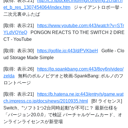
[取得: 表示:21]
http://c3.ftbucket.info/img/cont/img.2chan.n
et_b_res_1307454064/index.htm
ジャイアントロボ一挙 -
二次元裏＠ふたば
[取得: 表示:21]
https://www.youtube.com:443/watch?v=STr
YLdVQYeQ
PONGON REACTS TO THE SWITCH 2 DIRE
CT - YouTube
[取得: 表示:30]
https://gofile.io:443/d/PVKbeH
Gofile - Clo
ud Storage Made Simple
[取得: 表示:26]
https://jp.spankbang.com:443/8oy6n/video/
zelda
無料のポルノビデオと映画-SpankBang: ポルノのフ
ロントページ
[取得: 表示:21]
https://b.hatena.ne.jp:443/entry/s/game.wat
ch.impress.co.jp/docs/news/2010935.html
[B! ライセンス]
Switch、“ソフト1つ2台同時起動”が不可に？ 最新仕様を
「バージョン20.0.0」で検証 バーチャルゲームカード、オ
ンラインライセンスが新登場