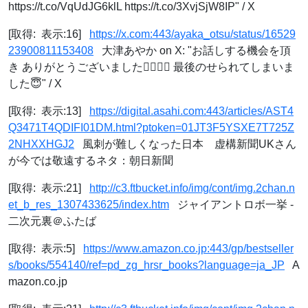
https://t.co/VqUdJG6klL https://t.co/3XvjSjW8IP" / X
[取得: 表示:16]
https://x.com:443/ayaka_otsu/status/16529
23900811153408
大津あやか on X: "お話しする機会を頂
き ありがとうございました🙇🏻‍♀️✨ 最後のせられてしまいま
した😇" / X
[取得: 表示:13]
https://digital.asahi.com:443/articles/AST4
Q3471T4QDIFI01DM.html?ptoken=01JT3F5YSXE7T725Z
2NHXXHGJ2
風刺が難しくなった日本 虚構新聞UKさん
が今では敬遠するネタ：朝日新聞
[取得: 表示:21]
http://c3.ftbucket.info/img/cont/img.2chan.n
et_b_res_1307433625/index.htm
ジャイアントロボ一挙 -
二次元裏＠ふたば
[取得: 表示:5]
https://www.amazon.co.jp:443/gp/bestseller
s/books/554140/ref=pd_zg_hrsr_books?language=ja_JP
A
mazon.co.jp