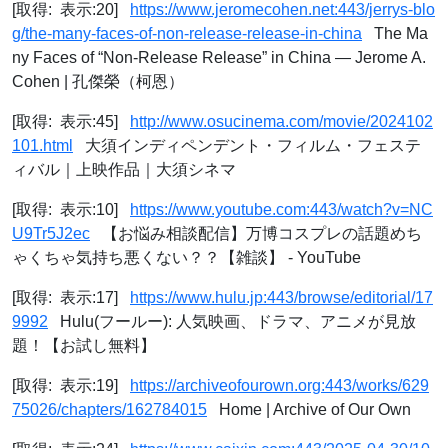
[取得: 表示:20]
https://www.jeromecohen.net:443/jerrys-blo
g/the-many-faces-of-non-release-release-in-china
The Ma
ny Faces of “Non-Release Release” in China — Jerome A.
Cohen | 孔傑榮（柯恩）
[取得: 表示:45]
http://www.osucinema.com/movie/2024102
101.html
大須インディペンデント・フィルム・フェステ
ィバル｜上映作品｜大須シネマ
[取得: 表示:10]
https://www.youtube.com:443/watch?v=NC
U9Tr5J2ec
【お悩み相談配信】万博コスプレの話題めち
ゃくちゃ気持ち悪くない？？【雑談】 - YouTube
[取得: 表示:17]
https://www.hulu.jp:443/browse/editorial/17
9992
Hulu(フールー): 人気映画、ドラマ、アニメが見放
題！【お試し無料】
[取得: 表示:19]
https://archiveofourown.org:443/works/629
75026/chapters/162784015
Home | Archive of Our Own