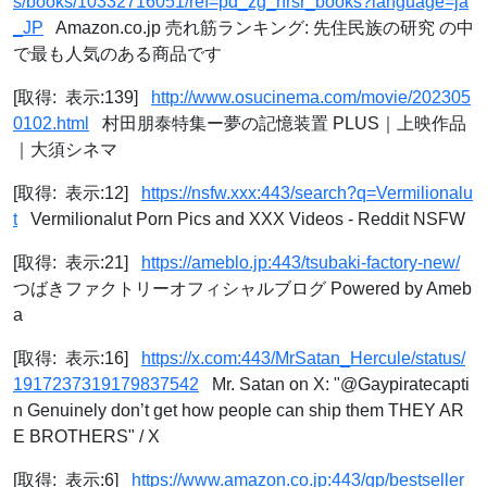
s/books/10332716051/ref=pd_zg_hrsr_books?language=ja
_JP
Amazon.co.jp 売れ筋ランキング: 先住民族の研究 の中
で最も人気のある商品です
[取得: 表示:139]
http://www.osucinema.com/movie/202305
0102.html
村田朋泰特集ー夢の記憶装置 PLUS｜上映作品
｜大須シネマ
[取得: 表示:12]
https://nsfw.xxx:443/search?q=Vermilionalu
t
Vermilionalut Porn Pics and XXX Videos - Reddit NSFW
[取得: 表示:21]
https://ameblo.jp:443/tsubaki-factory-new/
つばきファクトリーオフィシャルブログ Powered by Ameb
a
[取得: 表示:16]
https://x.com:443/MrSatan_Hercule/status/
1917237319179837542
Mr. Satan on X: "@Gaypiratecapti
n Genuinely don’t get how people can ship them THEY AR
E BROTHERS" / X
[取得: 表示:6]
https://www.amazon.co.jp:443/gp/bestseller