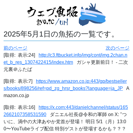
2025年5月1日の魚拓の一覧です。
前のページ
次のページ
[取得: 表示:24]
http://c3.ftbucket.info/img/cont/img.2chan.n
et_b_res_1307422415/index.htm
ガシャ更新前日！ - 二次
元裏＠ふたば
[取得: 表示:7]
https://www.amazon.co.jp:443/gp/bestseller
s/books/898256/ref=pd_zg_hrsr_books?language=ja_JP
A
mazon.co.jp
[取得: 表示:16]
https://x.com:443/danielchannel/status/165
2662107358531590
ダニエル社長@令和の軍師 on X: "つ
いに、渦中の大津あやか党首が登場！ 明日 5/1（月）13:0
0〜YouTubeライブ配信 特別ゲストが登場するかも？？？