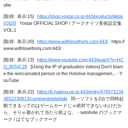
ube
[取得: 表示:15]
https://shop.yostar.co.jp:443/products/detai
l/1620
Yostar OFFICIAL SHOP / アークナイツ美術設定集
VOL.1
[取得: 表示:20]
https://www.withlovefromj.com:443/
https://
www.withlovefromj.com:443/
[取得: 表示:13]
https://www.youtube.com:443/watch?v=HC
O_BtToC28
[Using the IP of graduation videos] Don't blam
e the reincarnated person or the Hololive managemen... - Y
ouTube
[取得: 表示:22]
https://b.hatena.ne.jp:443/entry/476973134
3652230913/comment/setohide
同一ソフトを2台で同時起
動できるってのはゲームカードじゃ絶対できないわけだか
ら、そりゃ塞がれて当たり前よな。 - setohide のブックマ
ーク / はてなブックマーク