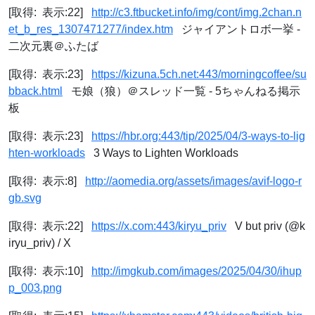
[取得: 表示:22]
http://c3.ftbucket.info/img/cont/img.2chan.n
et_b_res_1307471277/index.htm
ジャイアントロボ一挙 -
二次元裏＠ふたば
[取得: 表示:23]
https://kizuna.5ch.net:443/morningcoffee/su
bback.html
モ娘（狼）＠スレッド一覧 - 5ちゃんねる掲示
板
[取得: 表示:23]
https://hbr.org:443/tip/2025/04/3-ways-to-lig
hten-workloads
3 Ways to Lighten Workloads
[取得: 表示:8]
http://aomedia.org/assets/images/avif-logo-r
gb.svg
[取得: 表示:22]
https://x.com:443/kiryu_priv
V but priv (@k
iryu_priv) / X
[取得: 表示:10]
http://imgkub.com/images/2025/04/30/ihup
p_003.png