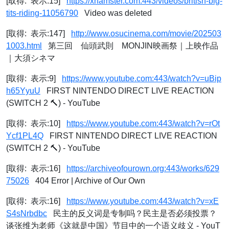
[取得: 表示:15]
https://xhamster.com:443/videos/british-big-
tits-riding-11056790
Video was deleted
[取得: 表示:147]
http://www.osucinema.com/movie/202503
1003.html
第三回 仙頭武則 MONJIN映画祭｜上映作品
｜大須シネマ
[取得: 表示:9]
https://www.youtube.com:443/watch?v=uBip
h65YyuU
FIRST NINTENDO DIRECT LIVE REACTION
(SWITCH 2 🔨) - YouTube
[取得: 表示:10]
https://www.youtube.com:443/watch?v=rOt
Ycf1PL4Q
FIRST NINTENDO DIRECT LIVE REACTION
(SWITCH 2 🔨) - YouTube
[取得: 表示:16]
https://archiveofourown.org:443/works/629
75026
404 Error | Archive of Our Own
[取得: 表示:16]
https://www.youtube.com:443/watch?v=xE
S4sNrbdbc
民主的反义词是专制吗？民主是否必须投票？
谈张维为老师《这就是中国》节目中的一个语义歧义 - YouT