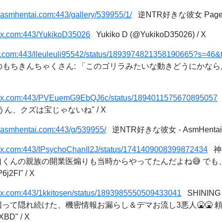
//asmhentai.com:443/gallery/539955/1/
逆NTR好きな彼女 Page 1 
//x.com:443/YukikoD35026
Yukiko D (@YukikoD35026) / X
//x.com:443/lleuleuli95542/status/1893974821358190665?s=
もちきんちゃくさん: 「このゴリラみたいな動きどうにかなら
://x.com:443/PVEuemG9EbQJ6c/status/1894011575670895057
tsu うん、クズは宝じゃないね" / X
//asmhentai.com:443/g/539955/
逆NTR好きな彼女 - AsmHentai
://x.com:443/IPsychoChanIl2J/status/1741409008399872434
神
: "堀口くんの親族の開業医煽りも当時からやってたんだよね😅 
6j2FI" / X
//x.com:443/1kkitosen/status/1893985550509433041
SHINING 
逃げ回って隠れ続けた、機密情報お漏らし＆デマお流し3悪人🤮🤮
nXBD" / X