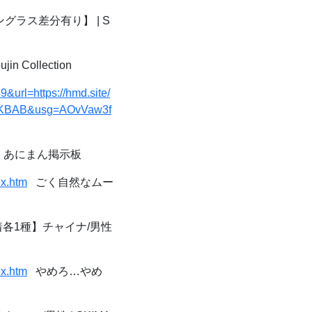
ラス差分有り】 | S
n Collection
url=https://hmd.site/
IKBAB&usg=AOvVaw3f
｜あにまん掲示板
ex.htm
ごく自然なムー
各1種】チャイナ/男性
ex.htm
やめろ…やめ