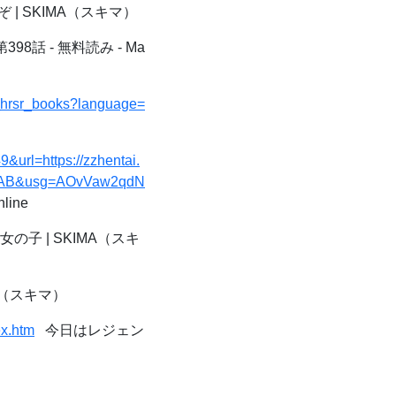
 | SKIMA（スキマ）
98話 - 無料読み - Ma
g_hrsr_books?language=
url=https://zzhentai.
RAB&usg=AOvVaw2qdN
line
子 | SKIMA（スキ
A（スキマ）
ex.htm
今日はレジェン