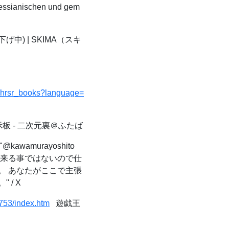
essianischen und gem
) | SKIMA（スキ
g_hrsr_books?language=
 - 二次元裏＠ふたば
@kawamurayoshito
出来る事ではないので仕
。 あなたがここで主張
/ X
753/index.htm
遊戯王