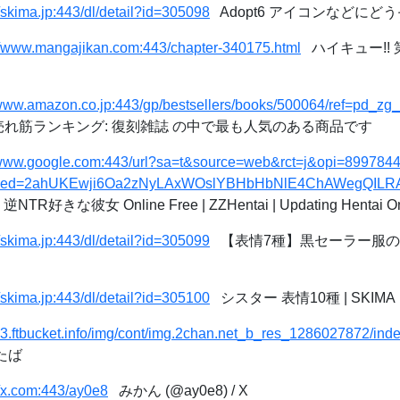
//skima.jp:443/dl/detail?id=305098
Adopt6 アイコンなどにどうぞ
//www.mangajikan.com:443/chapter-340175.html
ハイキュー!! 第3
/www.amazon.co.jp:443/gp/bestsellers/books/500064/ref=pd_z
.jp 売れ筋ランキング: 復刻雑誌 の中で最も人気のある商品です
/www.google.com:443/url?sa=t&source=web&rct=j&opi=89978449&
ml&ved=2ahUKEwji6Oa2zNyLAxWOslYBHbHbNlE4ChAWegQIL
逆NTR好きな彼女 Online Free | ZZHentai | Updating Hentai On
//skima.jp:443/dl/detail?id=305099
【表情7種】黒セーラー服の女の
//skima.jp:443/dl/detail?id=305100
シスター 表情10種 | SKIM
/c3.ftbucket.info/img/cont/img.2chan.net_b_res_1286027872/ind
たば
//x.com:443/ay0e8
みかん (@ay0e8) / X