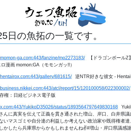
月25日の魚拓の一覧です。
://momon-ga.com:443/fanzine/mo2273183/
【ドラゴンボールZ】
 エロ漫画 momon:GA（モモンガッ!!）
//hentairox.com:443/gallery/681615/
逆NTR好きな彼女 - Hentai
//business.nikkei.com:443/atcl/report/15/120100058/022300002/
生存権：日経ビジネス電子版
://x.com:443/YukikoD35026/status/1893564797649830168
Yuki
さんに真実を伝えて正義を貫き通された増山、岸口、白井県議
ないマスゴミや自分達の利益しか考えない政治家や既得権者達
かしたら兵庫県からかもしれませんね✌️#増山・岸口県議感謝" 