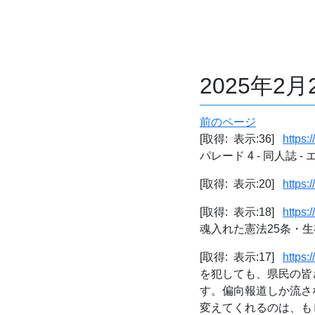
2025年2
前のページ
[取得: 表示:36]
https
パレード 4 - 同人誌 -
[取得: 表示:20]
https:
[取得: 表示:18]
https:
魂入れた憲法25条・
[取得: 表示:17]
https
を犯しても、県民の皆
す。偏向報道しか流さ
変えてくれるのは、もし