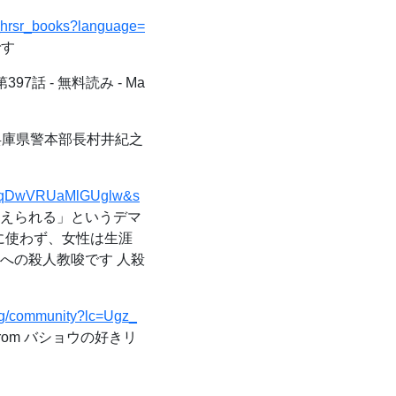
g_hrsr_books?language=
です
97話 - 無料読み - Ma
兵庫県警本部長村井紀之
YC-eqDwVRUaMlGUglw&s
ったら訴えられる」というデマ
意に使わず、女性は生涯
への殺人教唆です 人殺
g/community?lc=Ugz_
 from バショウの好きリ