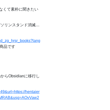
ゃなくて素朴に聞きたい
ソリンスタンド消滅…
=pd_zg_hrsr_books?lang
る商品です
からObsidianに移行し
9&url=https://hentaier
QIMRAB&usg=AOvVaw2