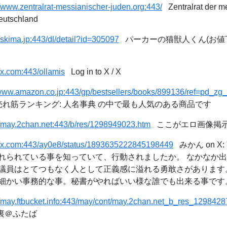
//www.zentralrat-messianischer-juden.org:443/
Zentralrat der m
Deutschland
//skima.jp:443/dl/detail?id=305097
パーカーの猫獣人くん(お値下げ中
//x.com:443/ollamis
Log in to X / X
/www.amazon.co.jp:443/gp/bestsellers/books/899136/ref=pd_z
.jp 売れ筋ランキング: 人名事典 の中で最も人気のある商品です
//may.2chan.net:443/b/res/1298949023.htm
ここがエロ画像掲示板
://x.com:443/ay0e8/status/1893635222845198449
みかん on X: "
れられている事を知っていて、行動されましたか。 なかなか
議員はとてつもなく人として正義感に溢れる勇敢さがあります
かい事務的な事。秘書がやればいい様な誰でも出来る事です。" 
//may.ftbucket.info:443/may/cont/may.2chan.net_b_res_1298428
元裏＠ふたば