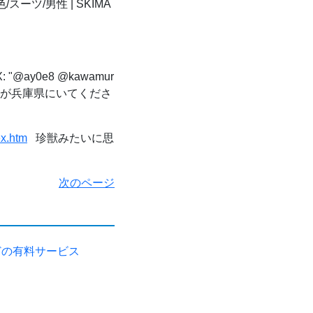
ーツ/男性 | SKIMA
: "@ay0e8 @kawamur
な人が兵庫県にいてくださ
ex.htm
珍獣みたいに思
次のページ
どの有料サービス