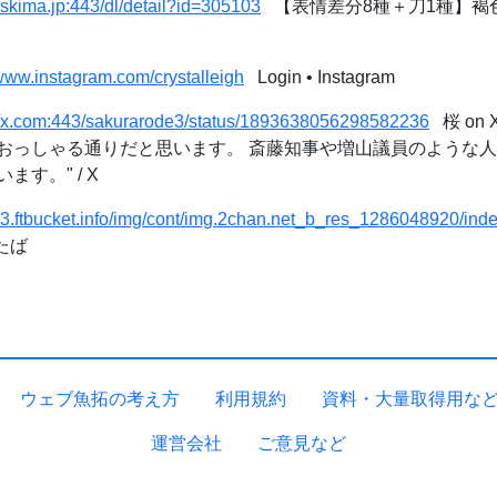
//skima.jp:443/dl/detail?id=305103
【表情差分8種＋刀1種】褐色/ス
/www.instagram.com/crystalleigh
Login • Instagram
://x.com:443/sakurarode3/status/1893638056298582236
桜 on X
んさんのおっしゃる通りだと思います。 斎藤知事や増山議員のよう
す。" / X
/c3.ftbucket.info/img/cont/img.2chan.net_b_res_1286048920/ind
たば
ウェブ魚拓の考え方
利用規約
資料・大量取得用な
運営会社
ご意見など