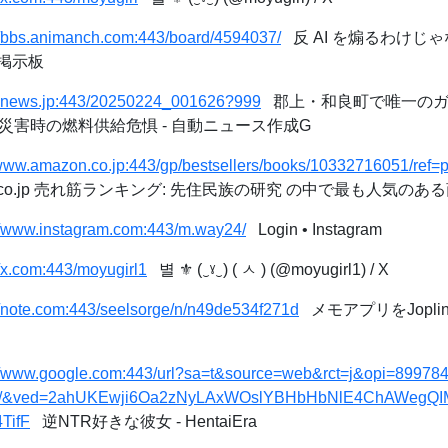
//bbs.animanch.com:443/board/4594037/
反 AI を煽るわけじ
掲示板
//gnews.jp:443/20250224_001626?999
郡上・和良町で唯一のガ
災害時の燃料供給危惧 - 自動ニュース作成G
/www.amazon.co.jp:443/gp/bestsellers/books/10332716051/ref
n.co.jp 売れ筋ランキング: 先住民族の研究 の中で最も人気のあ
://www.instagram.com:443/m.way24/
Login • Instagram
//x.com:443/moyugirl1
별 ⚜️ (‿ˠ‿) ( ㅅ ) (@moyugirl1) / X
//note.com:443/seelsorge/n/n49de534f271d
メモアプリをJoplin
//www.google.com:443/url?sa=t&source=web&rct=j&opi=8997844
3199/&ved=2ahUKEwji6Oa2zNyLAxWOslYBHbHbNlE4ChAWeg
TifF
逆NTR好きな彼女 - HentaiEra