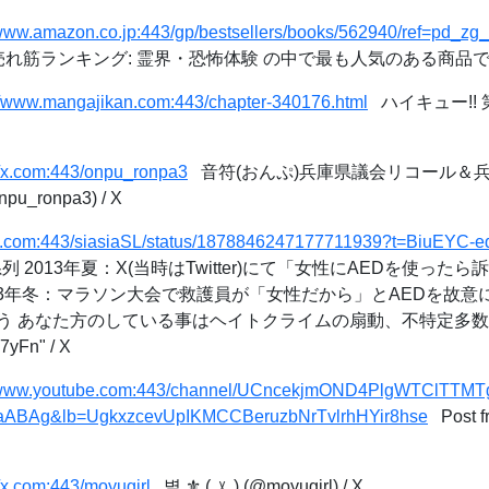
/www.amazon.co.jp:443/gp/bestsellers/books/562940/ref=pd_z
.jp 売れ筋ランキング: 霊界・恐怖体験 の中で最も人気のある商品
//www.mangajikan.com:443/chapter-340176.html
ハイキュー!! 第3
//x.com:443/onpu_ronpa3
音符(おんぷ)兵庫県議会リコール＆
ronpa3) / X
//x.com:443/siasiaSL/status/1878846247177711939?t=BiuE
: "時系列 2013年夏：X(当時はTwitter)にて「女性にAEDを使
013年冬：マラソン大会で救護員が「女性だから」とAEDを故
う あなた方のしている事はヘイトクライムの扇動、不特定多数
7yFn" / X
//www.youtube.com:443/channel/UCncekjmOND4PlgWTClTTMT
ABAg&lb=UgkxzcevUpIKMCCBeruzbNrTvlrhHYir8hse
Post
//x.com:443/moyugirl
별 ⚜️ (‿ˠ‿) (@moyugirl) / X