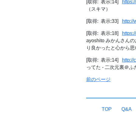
[取得: 表示:14]
https:
（スキマ）
[取得: 表示:33]
http:/
[取得: 表示:18]
https
ayoshito みか
り良かったと心から思いま
[取得: 表示:14]
http:/
ってた - 二次元裏＠ふ
前のページ
TOP
Q&A