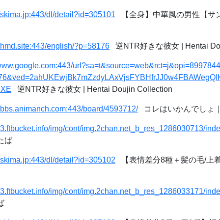
//skima.jp:443/dl/detail?id=305101
【全身】中華風の男性【サング
//hmd.site:443/english/?p=58176
逆NTR好きな彼女 | Hentai Douji
/www.google.com:443/url?sa=t&source=web&rct=j&opi=89978449&
176&ved=2ahUKEwjBk7mZzdyLAxVjsFYBHfrJJ0w4FBAWegQ
iXE
逆NTR好きな彼女 | Hentai Doujin Collection
//bbs.animanch.com:443/board/4593712/
コレはいかんでしょ
/c3.ftbucket.info/img/cont/img.2chan.net_b_res_1286030713/ind
たば
//skima.jp:443/dl/detail?id=305102
【表情差分8種＋髪の毛/上着
/c3.ftbucket.info/img/cont/img.2chan.net_b_res_1286033171/ind
ば