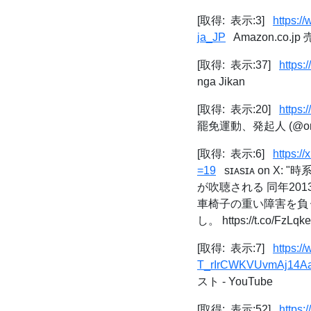
[取得: 表示:3]
https:/
ja_JP
Amazon.co
[取得: 表示:37]
https:
nga Jikan
[取得: 表示:20]
https:
罷免運動、発起人 (@onpu_
[取得: 表示:6]
https:
=19
sɪᴀsɪᴀ on X
が吹聴される 同年2
車椅子の重い障害を負
し。 https://t.co/FzLqke
[取得: 表示:7]
https:
T_rIrCWKVUvmAj14Aa
スト - YouTube
[取得: 表示:52]
https: