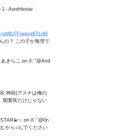
- AsmHentai
46&t=gWU7Fiwpyx6TLnR
んの？ この子が無理で
あきらこ on X: "@And
谷 神統(アスナは俺の
でも、開業医だけじゃない
STAR💫✨ on X: "@0n
 頼むから○んでください