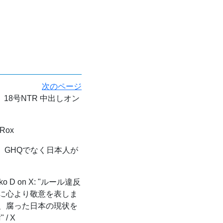
次のページ
18号NTR 中出しオン
Rox
GHQでなく日本人が
ko D on X: "ルール違反
に心より敬意を表しま
、腐った日本の現状を
/ X