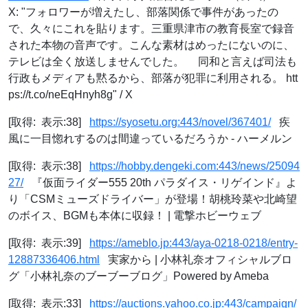
X: "フォロワーが増えたし、部落関係で事件があったの
で、久々にこれを貼ります。三重県津市の教育長室で録音
された本物の音声です。こんな素材はめったにないのに、
テレビは全く放送しませんでした。 同和と言えば司法も
行政もメディアも黙るから、部落が犯罪に利用される。 htt
ps://t.co/neEqHnyh8g" / X
[取得: 表示:38]
https://syosetu.org:443/novel/367401/
疾
風に一目惚れするのは間違っているだろうか - ハーメルン
[取得: 表示:38]
https://hobby.dengeki.com:443/news/25094
27/
『仮面ライダー555 20th パラダイス・リゲインド』よ
り「CSMミューズドライバー」が登場！胡桃玲菜や北崎望
のボイス、BGMも本体に収録！ | 電撃ホビーウェブ
[取得: 表示:39]
https://ameblo.jp:443/aya-0218-0218/entry-
12887336406.html
実家から | 小林礼奈オフィシャルブロ
グ「小林礼奈のブーブーブログ」Powered by Ameba
[取得: 表示:33]
https://auctions.yahoo.co.jp:443/campaign/