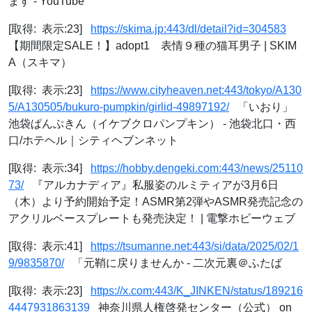
ます - YouTube
[取得: 表示:23]
https://skima.jp:443/dl/detail?id=304583
【期間限定SALE！】adopt1 表情９種の猫耳男子 | SKIM
A（スキマ）
[取得: 表示:23]
https://www.cityheaven.net:443/tokyo/A130
5/A130505/bukuro-pumpkin/girlid-49897192/
「いおり」
池袋ぱんぷきん（イケブクロパンプキン） - 池袋北口・西
口/ホテヘル｜シティヘブンネット
[取得: 表示:34]
https://hobby.dengeki.com:443/news/25110
73/
『アルカナディア』私服姿のルミティアが3月6日
（木）より予約開始予定！ASMR第2弾やASMR発売記念の
アクリルベースプレートも発売決定！ | 電撃ホビーウェブ
[取得: 表示:41]
https://tsumanne.net:443/si/data/2025/02/1
9/9835870/
「元鞘に戻りませんか - 二次元裏＠ふたば
[取得: 表示:23]
https://x.com:443/K_JINKEN/status/189216
4447931863139
神奈川県人権啓発センター（公式） on