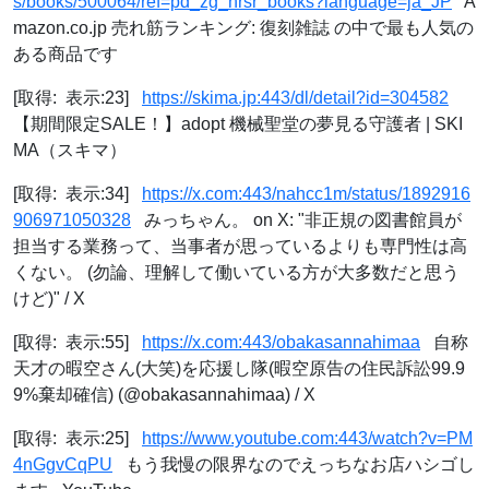
s/books/500064/ref=pd_zg_hrsr_books?language=ja_JP
A
mazon.co.jp 売れ筋ランキング: 復刻雑誌 の中で最も人気の
ある商品です
[取得: 表示:23]
https://skima.jp:443/dl/detail?id=304582
【期間限定SALE！】adopt 機械聖堂の夢見る守護者 | SKI
MA（スキマ）
[取得: 表示:34]
https://x.com:443/nahcc1m/status/1892916
906971050328
みっちゃん。 on X: "非正規の図書館員が
担当する業務って、当事者が思っているよりも専門性は高
くない。 (勿論、理解して働いている方が大多数だと思う
けど)" / X
[取得: 表示:55]
https://x.com:443/obakasannahimaa
自称
天才の暇空さん(大笑)を応援し隊(暇空原告の住民訴訟99.9
9%棄却確信) (@obakasannahimaa) / X
[取得: 表示:25]
https://www.youtube.com:443/watch?v=PM
4nGgvCqPU
もう我慢の限界なのでえっちなお店ハシゴし