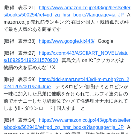
[取得: 表示:21]
https://www.amazon.co.jp:443/gp/bestseller
s/books/500254/ref=pd_zg_hrsr_books?language=ja_JP
A
mazon.co.jp 売れ筋ランキング: 在日外国人・残留孤児 の中
で最も人気のある商品です
[取得: 表示:33]
https://www.google.ki:443/
Google
[取得: 表示:27]
https://x.com:443/ASCIIART_NOVEL/statu
s/1892954192211570900
真島文吉 on X: "クソカスがよ
物語の火を舐めんな" / X
[取得: 表示:59]
https://ddd-smart.net:443/dl-m-m.php?cn=2
0241205/001&all=true
[ナミ&ロビン 催眠]ナミとロビンが
一味に加入した兄弟に催眠をかけられて…ルフィ達の目の
前でオナニーしたり騎乗位でハメて性処理オナホにされて
しまう!! - ダウンロード | 同人すまーと
[取得: 表示:14]
https://www.amazon.co.jp:443/gp/bestseller
s/books/562940/ref=pd_zg_hrsr_books?language=ja_JP
A