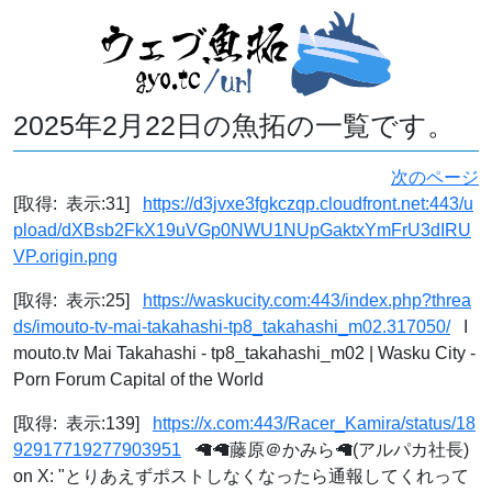
2025年2月22日の魚拓の一覧です。
次のページ
[取得: 表示:31]
https://d3jvxe3fgkczqp.cloudfront.net:443/u
pload/dXBsb2FkX19uVGp0NWU1NUpGaktxYmFrU3dIRU
VP.origin.png
[取得: 表示:25]
https://waskucity.com:443/index.php?threa
ds/imouto-tv-mai-takahashi-tp8_takahashi_m02.317050/
I
mouto.tv Mai Takahashi - tp8_takahashi_m02 | Wasku City -
Porn Forum Capital of the World
[取得: 表示:139]
https://x.com:443/Racer_Kamira/status/18
92917719277903951
🦙🦙藤原＠かみら🦙(アルパカ社長)
on X: "とりあえずポストしなくなったら通報してくれって