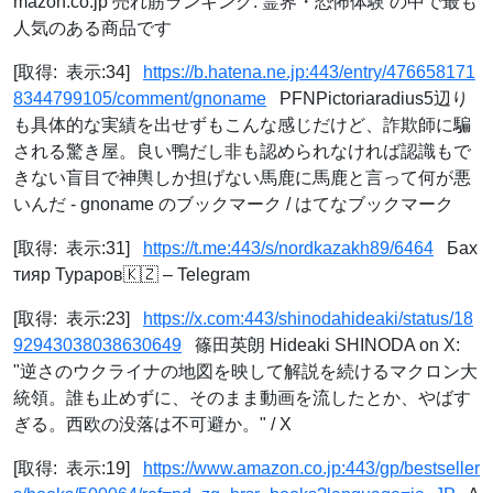
mazon.co.jp 売れ筋ランキング: 霊界・恐怖体験 の中で最も
人気のある商品です
[取得: 表示:34]
https://b.hatena.ne.jp:443/entry/476658171
8344799105/comment/gnoname
PFNPictoriaradius5辺り
も具体的な実績を出せずもこんな感じだけど、詐欺師に騙
される驚き屋。良い鴨だし非も認められなければ認識もで
きない盲目で神輿しか担げない馬鹿に馬鹿と言って何が悪
いんだ - gnoname のブックマーク / はてなブックマーク
[取得: 表示:31]
https://t.me:443/s/nordkazakh89/6464
Бах
тияр Тураров🇰🇿 – Telegram
[取得: 表示:23]
https://x.com:443/shinodahideaki/status/18
92943038038630649
篠田英朗 Hideaki SHINODA on X:
"逆さのウクライナの地図を映して解説を続けるマクロン大
統領。誰も止めずに、そのまま動画を流したとか、やばす
ぎる。西欧の没落は不可避か。" / X
[取得: 表示:19]
https://www.amazon.co.jp:443/gp/bestseller