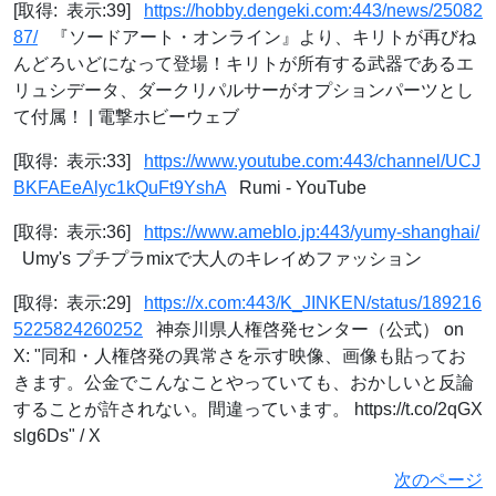
[取得: 表示:39]
https://hobby.dengeki.com:443/news/25082
87/
『ソードアート・オンライン』より、キリトが再びね
んどろいどになって登場！キリトが所有する武器であるエ
リュシデータ、ダークリパルサーがオプションパーツとし
て付属！ | 電撃ホビーウェブ
[取得: 表示:33]
https://www.youtube.com:443/channel/UCJ
BKFAEeAlyc1kQuFt9YshA
Rumi - YouTube
[取得: 表示:36]
https://www.ameblo.jp:443/yumy-shanghai/
Umy's プチプラmixで大人のキレイめファッション
[取得: 表示:29]
https://x.com:443/K_JINKEN/status/189216
5225824260252
神奈川県人権啓発センター（公式） on
X: "同和・人権啓発の異常さを示す映像、画像も貼ってお
きます。公金でこんなことやっていても、おかしいと反論
することが許されない。間違っています。 https://t.co/2qGX
slg6Ds" / X
次のページ