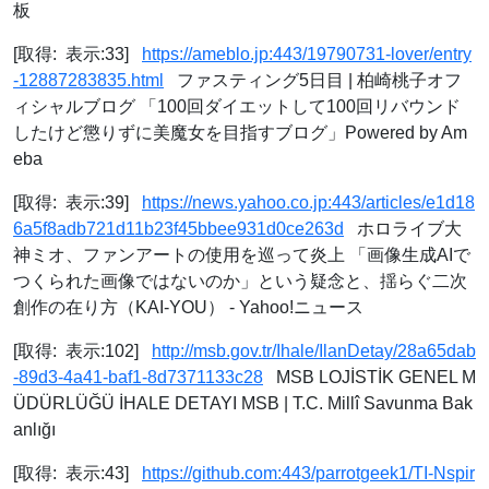
板
[取得: 表示:33]
https://ameblo.jp:443/19790731-lover/entry
-12887283835.html
ファスティング5日目 | 柏崎桃子オフ
ィシャルブログ 「100回ダイエットして100回リバウンド
したけど懲りずに美魔女を目指すブログ」Powered by Am
eba
[取得: 表示:39]
https://news.yahoo.co.jp:443/articles/e1d18
6a5f8adb721d11b23f45bbee931d0ce263d
ホロライブ大
神ミオ、ファンアートの使用を巡って炎上 「画像生成AIで
つくられた画像ではないのか」という疑念と、揺らぐ二次
創作の在り方（KAI-YOU） - Yahoo!ニュース
[取得: 表示:102]
http://msb.gov.tr/Ihale/IlanDetay/28a65dab
-89d3-4a41-baf1-8d7371133c28
MSB LOJİSTİK GENEL M
ÜDÜRLÜĞÜ İHALE DETAYI MSB | T.C. Millî Savunma Bak
anlığı
[取得: 表示:43]
https://github.com:443/parrotgeek1/TI-Nspir