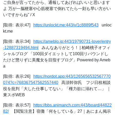
ご自身が言ってたから、通報してあげればいいと思います
よ 万が一脳梗塞や心筋梗塞で倒れてたら一刻も早い方がい
いですからね" / X
[取得: 表示:47]
https://unlockt.me:443/v/1c8889f543
unloc
kt.me
[取得: 表示:34]
https://ameblo.jp:443/19790731-lover/entry
-12887319494.html
みんなありがとう！ | 柏崎桃子オフィ
シャルブログ 「100回ダイエットして100回リバウンドし
たけど懲りずに美魔女を目指すブログ」Powered by Ameb
a
[取得: 表示:26]
https://nordot.app:443/1265656532567770
074?c=768367547562557440
高須幹弥氏 フジ日枝相談
役を批判「大した仕事してない」「権力欲に溺れて…」 ｜
東スポWEB
[取得: 表示:57]
https://bbs.animanch.com:443/board/44822
82/
【閲覧注意】宿儺「何をしている」27｜あにまん掲示