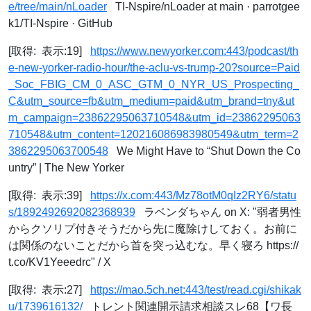
e/tree/main/nLoader
TI-Nspire/nLoader at main · parrotgee
k1/TI-Nspire · GitHub
[取得: 表示:19]
https://www.newyorker.com:443/podcast/th
e-new-yorker-radio-hour/the-aclu-vs-trump-20?source=Paid
_Soc_FBIG_CM_0_ASC_GTM_0_NYR_US_Prospecting_
C&utm_source=fb&utm_medium=paid&utm_brand=tny&ut
m_campaign=23862295063710548&utm_id=23862295063
710548&utm_content=120216086983980549&utm_term=2
3862295063700548
We Might Have to “Shut Down the Co
untry” | The New Yorker
[取得: 表示:39]
https://x.com:443/Mz78otM0qIz2RY6/statu
s/1892492692082368939
ラベンダちゃん on X: "弱者男性
からクソリプ付きそうだから先に魔除けしておく。お前に
は関係のないことだから首を突っ込むな。早く寝ろ https://
t.co/KV1Yeeedrc" / X
[取得: 表示:27]
https://mao.5ch.net:443/test/read.cgi/shikak
u/1739616132/
トレント関連開示請求相談スレ68【ワ長