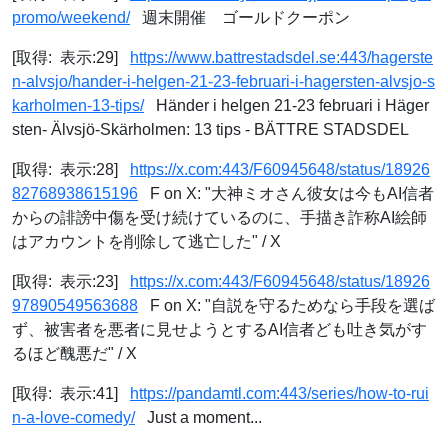
promo/weekend/
週末開催 ゴールドクーポン
[取得: 表示:29]
https://www.battrestadsdel.se:443/hagerste
n-alvsjo/hander-i-helgen-21-23-februari-i-hagersten-alvsjo-s
karholmen-13-tips/
Händer i helgen 21-23 februari i Häger
sten- Älvsjö-Skärholmen: 13 tips - BÄTTRE STADSDEL
[取得: 表示:28]
https://x.com:443/F60945648/status/18926
82768938615196
F on X: "大神ミオさん彼女は今もAI信者
からの誹謗中傷を受け続けているのに、手描き詐称AI絵師
はアカウントを削除して逃亡した" / X
[取得: 表示:23]
https://x.com:443/F60945648/status/18926
97890549563688
F on X: "自説を守るためなら手段を選ば
ず、被害者を悪者に見せようとするAI信者ども吐き気がす
るほど醜悪だ" / X
[取得: 表示:41]
https://pandamtl.com:443/series/how-to-rui
n-a-love-comedy/
Just a moment...