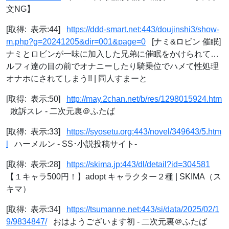
文NG】
[取得: 表示:44]
https://ddd-smart.net:443/doujinshi3/show-
m.php?g=20241205&dir=001&page=0
[ナミ&ロビン 催眠]
ナミとロビンが一味に加入した兄弟に催眠をかけられて…
ルフィ達の目の前でオナニーしたり騎乗位でハメて性処理
オナホにされてしまう!! | 同人すまーと
[取得: 表示:50]
http://may.2chan.net/b/res/1298015924.htm
敗訴スレ - 二次元裏＠ふたば
[取得: 表示:33]
https://syosetu.org:443/novel/349643/5.htm
l
ハーメルン - SS･小説投稿サイト-
[取得: 表示:28]
https://skima.jp:443/dl/detail?id=304581
【１キャラ500円！】adopt キャラクター２種 | SKIMA（ス
キマ）
[取得: 表示:34]
https://tsumanne.net:443/si/data/2025/02/1
9/9834847/
おはようございます初 - 二次元裏＠ふたば