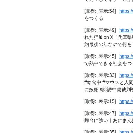
[取得: 表示:54]
https
をつくる
[取得: 表示:49]
https
れた猫🐈 on X: 
約最後の年なので何をし
[取得: 表示:45]
https
で熱中できる社会をつ
[取得: 表示:33]
https
#給食中 #マウスと人
に嫉妬 #誹謗中傷裁判被
[取得: 表示:15]
https
[取得: 表示:47]
https:
舞台に強い｜あにまん
[取得: 表示:35]
https