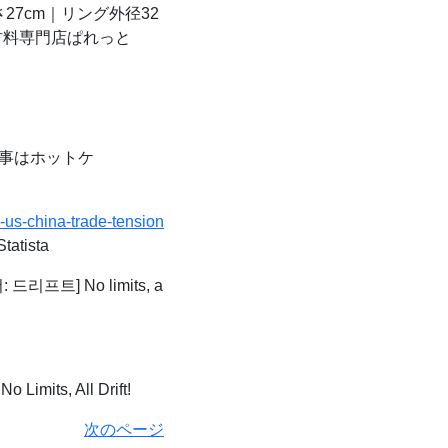
27cm｜リング外径32
材料専門店ぱれっと
事はホットケ
e-us-china-trade-tension
tatista
리프트] No limits, a
No Limits, All Drift!
次のページ