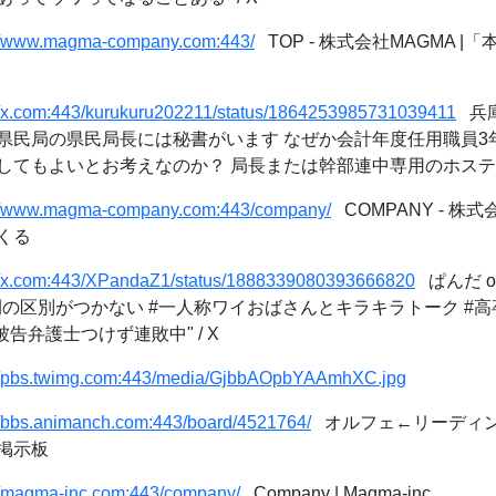
://www.magma-company.com:443/
TOP - 株式会社MAGMA 
://x.com:443/kurukuru202211/status/1864253985731039411
兵庫
"兵庫県県民局の県民局長には秘書がいます なぜか会計年度任用職員
てもよいとお考えなのか？ 局長または幹部連中専用のホステスな
://www.magma-company.com:443/company/
COMPANY - 株式
くる
://x.com:443/XPandaZ1/status/1888339080393666820
ぱんだ on
間の区別がつかない #一人称ワイおばさんとキラキラトーク #高
告弁護士つけず連敗中" / X
://pbs.twimg.com:443/media/GjbbAOpbYAAmhXC.jpg
//bbs.animanch.com:443/board/4521764/
オルフェ←リーディン
掲示板
://magma-inc.com:443/company/
Company | Magma-inc