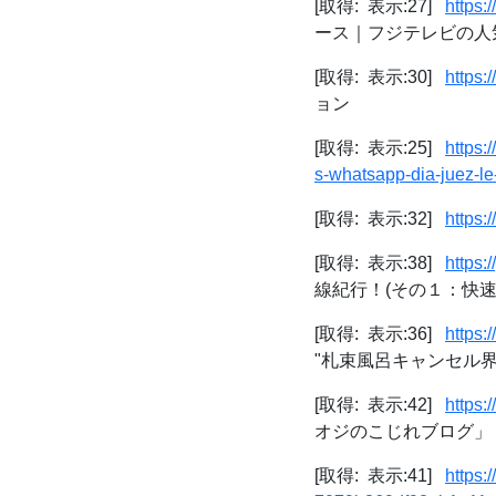
[取得: 表示:27]
https:/
ース｜フジテレビの人
[取得: 表示:30]
https:
ョン
[取得: 表示:25]
https:
s-whatsapp-dia-juez-le
[取得: 表示:32]
https:
[取得: 表示:38]
https:
線紀行！(その１：快速
[取得: 表示:36]
https
"札束風呂キャンセル界隈
[取得: 表示:42]
https:
オジのこじれブログ」
[取得: 表示:41]
https