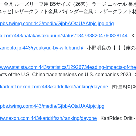
金具 ルーズリーフ用 B5サイズ（26穴） ラージ ニッケル 長さ
ぱれっと] レザークラフト金具 バインダー金具：レザークラフト
//pbs.twimg.com:443/media/GjbbAOtaUAAfpjc.jpg:orig
://x.com:443/batakawakuuuun/status/1347338204760838144
X
//ameblo.jp:443/ryoukyuu-by-wildbunch/
小野明良の【【【俺の
//www.statista.com:443/statistics/1292673/leading-impacts-of-th
ts of the U.S.-China trade tensions on U.S. companies 2023 | S
//kartdrift.nexon.com:443/kartdrift/ko/ranking/dayone
[카트라이더: 드
//pbs.twimg.com:443/media/GjbbAOtaUAAfpjc.jpg
//tw.nexon.com:443/kartdrift/zh/ranking/dayone
KartRider: Drift - 