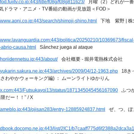
/fod.fujitv.co.jp:443/title/f08g/f08g811623/
月曜（2）どれが一番
気ドラマ・アニメ・TV番組の動画が見放題＜FOD＞
//www.aoni.co.jp:443/search/shimoji-shino.html
下地 紫野 | 
//www.lavanguardia.com:443/politica/20250210/10369673/fiscal
-abrio-causa.html
Sánchez juega al ataque
//horiidennetsu.jp:443/about/
会社概要 - 堀井電熱株式会社
//yukarin.sakura.ne.jp:443/archives/2009/04/12-1963.php
18き
さわやかウォーキング編) ： ムーンライトゆかりん
://x.com:443/Futsukayoi13/status/1871345045456167090
ふつかよ
だー！！" / X
//ameblo.jp:443/ojisan283/entry-12885924837.html
ぜ、つ、ぼ、
://dbook.docomo.ne.jp:443/list/2IC1/b7caaff775d6f2388a2dca