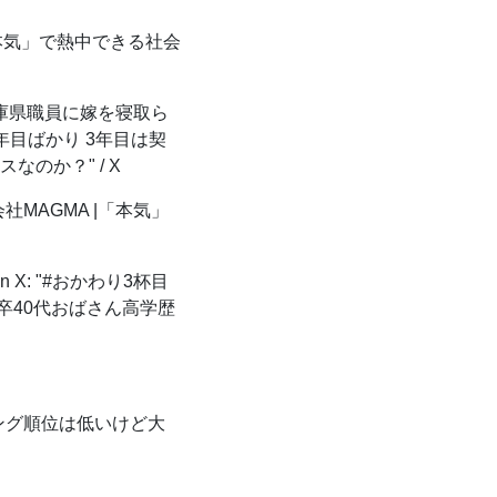
|「本気」で熱中できる社会
県職員に嫁を寝取ら
3年目ばかり 3年目は契
のか？" / X
会社MAGMA |「本気」
 X: "#おかわり3杯目
卒40代おばさん高学歴
グ順位は低いけど大