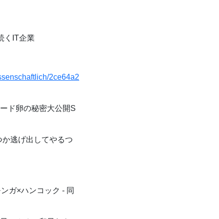
くIT企業
ssenschaftlich/2ce64a2
ード卵の秘密大公開S
つか逃げ出してやるつ
モンガ×ハンコック - 同