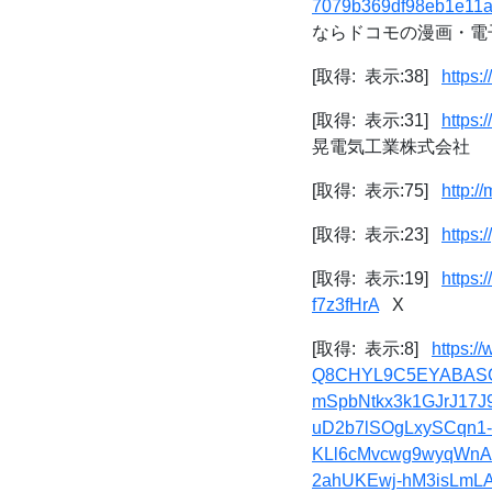
7079b369df98eb1e11a
ならドコモの漫画・電
[取得: 表示:38]
https:
[取得: 表示:31]
https
晃電気工業株式会社
[取得: 表示:75]
http:/
[取得: 表示:23]
https
[取得: 表示:19]
https
f7z3fHrA
X
[取得: 表示:8]
https:
Q8CHYL9C5EYABASGg
mSpbNtkx3k1GJrJ17
uD2b7lSOgLxySCqn1
KLl6cMvcwg9wyqWnAL
2ahUKEwj-hM3isLmL