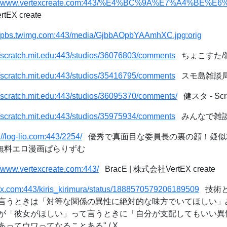
s://www.vertexcreate.com:443/%E4%BC%9A%E7%A4%BE%
X create
://pbs.twimg.com:443/media/GjbbAOpbYAAmhXC.jpg:orig
//scratch.mit.edu:443/studios/36076803/comments
ちょこすた/雑談/al
//scratch.mit.edu:443/studios/35416795/comments
スモ島雑談局 - S
//scratch.mit.edu:443/studios/36095370/comments/
健スタ - Scrat
//scratch.mit.edu:443/studios/35975934/comments
みんなで雑談/All 
://log-lio.com:443/2254/
優秀で真面目な委員長の裏の顔！疑似
 無料エロ漫画ぱらりずむ
//www.vertexcreate.com:443/
BracE | 株式会社VertEX create
//x.com:443/kiris_kirimura/status/1888570579206189509
技術と革
言うときは「対等な関係の異性に絶対的な味方でいてほしい」
が「彼女がほしい」って言うときに「自分が支配してもいい異
ってウワってなることある" / X