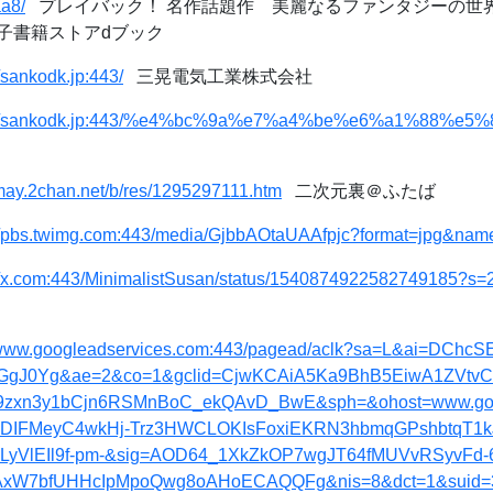
a8/
プレイバック！ 名作話題作 美麗なるファンタジーの世界
子書籍ストアdブック
//sankodk.jp:443/
三晃電気工業株式会社
://sankodk.jp:443/%e4%bc%9a%e7%a4%be%e6%a1%88%e5
/may.2chan.net/b/res/1295297111.htm
二次元裏＠ふたば
://pbs.twimg.com:443/media/GjbbAOtaUAAfpjc?format=jpg&nam
://x.com:443/MinimalistSusan/status/1540874922582749185?
//www.googleadservices.com:443/pagead/aclk?sa=L&ai=DCh
J0Yg&ae=2&co=1&gclid=CjwKCAiA5Ka9BhB5EiwA1ZVtvC
J9zxn3y1bCjn6RSMnBoC_ekQAvD_BwE&sph=&ohost=www.go
-DIFMeyC4wkHj-Trz3HWCLOKIsFoxiEKRN3hbmqGPshbtqT1kJ
yVlEIl9f-pm-&sig=AOD64_1XkZkOP7wgJT64fMUVvRSyvFd-
AxW7bfUHHcIpMpoQwg8oAHoECAQQFg&nis=8&dct=1&suid=3