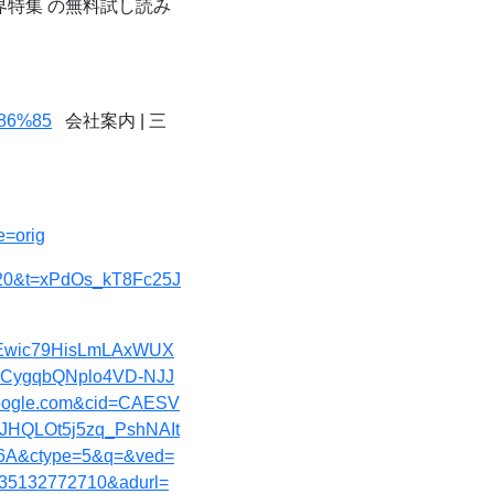
特集 の無料試し読み
%86%85
会社案内 | 三
e=orig
s=20&t=xPdOs_kT8Fc25J
cSEwic79HisLmLAxWUX
CygqbQNplo4VD-NJJ
ogle.com&cid=CAESV
HQLOt5j5zq_PshNAIt
6A&ctype=5&q=&ved=
5132772710&adurl=