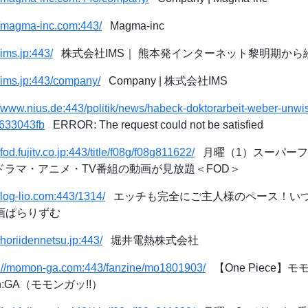
//magma-inc.com:443/
Magma-inc
/ims.jp:443/
株式会社IMS｜ 熊本発インターネット黎明期から続
//ims.jp:443/company/
Company | 株式会社IMS
//www.nius.de:443/politik/news/habeck-doktorarbeit-weber-unwi
7633043fb
ERROR: The request could not be satisfied
/fod.fujitv.co.jp:443/title/f08g/f08g811622/
月曜（1）スーパーフ
ドラマ・アニメ・TV番組の動画が見放題＜FOD＞
//log-lio.com:443/1314/
エッチも完全にご主人様のペース！い
漫画ぱらりずむ
//horiidennetsu.jp:443/
堀井電熱株式会社
s://momon-ga.com:443/fanzine/mo1801903/
【One Piece】モ
n:GA（モモンガッ!!）