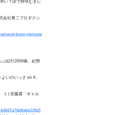
早い？ゆで卵早むきレ
株式会社青二プロダクシ
-general-borro-mensaje
っぷ紀行2009春。紀勢
いのいっさ on X:
う | 安藤翼「ギャル
3a14d8d7a7bb8abe33fa5