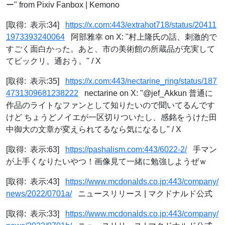
ー" from Pixiv Fanbox | Kemono
[取得: 表示:34]
https://x.com:443/extrahot718/status/20411
1973393240064
阿部雅幸 on X: "村上隆氏の話、刺激的で
すごく面白かった。あと、市の美術館の所蔵品が充実して
てビックリ。通おう。" / X
[取得: 表示:35]
https://x.com:443/nectarine_ring/status/187
4731309681238222
nectarine on X: "@jef_Akkun 普通に
作品のライトなファンとして知りたいので聞いてるんです
けど ちょうどノイエが一区切りついたし、感銘をうけた田
中御大の文章が変えられてるなら気になるし" / X
[取得: 表示:63]
https://pashalism.com:443/6022-2/
手マン
が上手くなりたいやつ！画像見て一緒に勉強しようぜｗ
[取得: 表示:43]
https://www.mcdonalds.co.jp:443/company/
news/2022/0701a/
ニュースリリース | マクドナルド公式
[取得: 表示:33]
https://www.mcdonalds.co.jp:443/company/