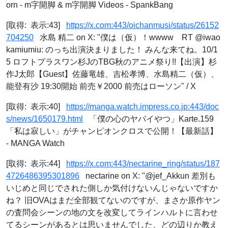
orn - m字開脚 & m字開脚 Videos - SpankBang
[取得: 表示:43]
https://x.com:443/oichanmusi/status/26152
704250
水島 精二 on X: "僕は（仮）！wwww RT @iwao
kamiumiu: のっち出演決まりました！ みんな来てね。10/1
5 ロフトプラスワン杉JのTBG秋のアニメ祭り!!【出演】杉
作J太郎【Guest】佐藤竜雄、吉松孝博、水島精二（仮）、
能登有沙 19:30開始 前売￥2000 前売はローソン" / X
[取得: 表示:40]
https://manga.watch.impress.co.jp:443/doc
s/news/1650179.html
「僕の心のヤバイやつ」Karte.159
「私は寂しい」がチャンピオンクロスで公開！【最新話】
- MANGA Watch
[取得: 表示:44]
https://x.com:443/nectarine_ring/status/187
4726486395301896
nectarine on X: "@jef_Akkun 差別も
いじめと同じでされた側しか気付けないんじゃないですか
ね？ 旧OVAはまだ全部観てないのですが、まさか原作ヤン
の査問会シーンの地の文を改変してラインハルトに言わせ
てるシーンがあるとは思いませんでした、どの辺りか教え