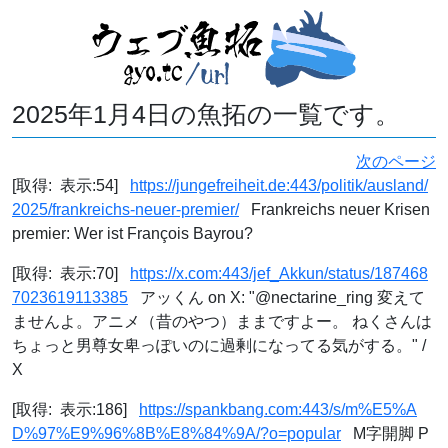
2025年1月4日の魚拓の一覧です。
次のページ
[取得: 表示:54]
https://jungefreiheit.de:443/politik/ausland/
2025/frankreichs-neuer-premier/
Frankreichs neuer Krisen
premier: Wer ist François Bayrou?
[取得: 表示:70]
https://x.com:443/jef_Akkun/status/187468
7023619113385
アッくん on X: "@nectarine_ring 変えて
ませんよ。アニメ（昔のやつ）ままですよー。 ねくさんは
ちょっと男尊女卑っぽいのに過剰になってる気がする。" /
X
[取得: 表示:186]
https://spankbang.com:443/s/m%E5%A
D%97%E9%96%8B%E8%84%9A/?o=popular
M字開脚 P