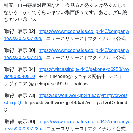
制度、自由惑星対帝国など、今見ると怒る人は怒るんじゃ
なかろーかってくらいキツい場面多々です。あと、グロ絵
もキツい😰" / X
[取得: 表示:32]
https://www.mcdonalds.co.jp:443/company/
news/2022/0720a/
ニュースリリース | マクドナルド公式
[取得: 表示:30]
https://www.mcdonalds.co.jp:443/company/
news/2022/0721a/
ニュースリリース | マクドナルド公式
[取得: 表示:34]
https://twitcasting.tv:443/pekopeko6953/mo
vie/808540810
モイ！iPhoneからキャス配信中 -テスト -
ラヴィニア (@pekopeko6953) - Twitcast
[取得: 表示:73]
https://sb.well-work.jp:443/ab/yrt-IfgvcIVoD
xJmqdQ
https://sb.well-work.jp:443/ab/yrt-IfgvcIVoDxJmqd
Q
[取得: 表示:30]
https://www.mcdonalds.co.jp:443/company/
news/2022/0728a/
ニュースリリース | マクドナルド公式