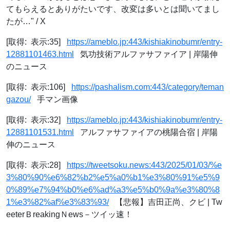
てもらえるとありがたいです、改変は多いとは聞いてまし
たが…" / X
[取得: 表示:35]
https://ameblo.jp:443/kishiakinobumr/entry-
12881101463.html
気功技術アルファサファイア | 岸陽伸
のニュース
[取得: 表示:106]
https://pashalism.com:443/category/teman
gazou/
手マン画像
[取得: 表示:32]
https://ameblo.jp:443/kishiakinobumr/entry-
12881101531.html
アルファサファイアの桃陽合宿 | 岸陽
伸のニュース
[取得: 表示:28]
https://tweetsoku.news:443/2025/01/03/%e
3%80%90%e6%82%b2%e5%a0%b1%e3%80%91%e5%9
0%89%e7%94%b0%e6%ad%a3%e5%b0%9a%e3%80%8
1%e3%82%af%e3%83%93/
【悲報】吉田正尚、クビ | Tw
eeterＢreakingＮews－ツイッ速！