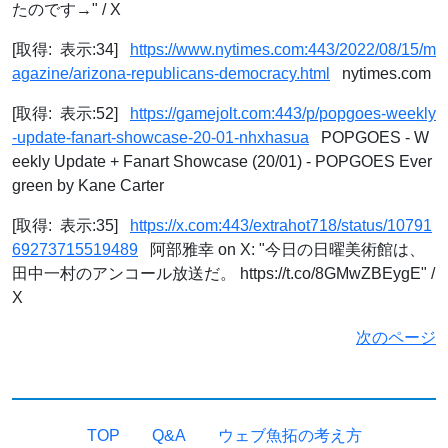
たのです→" / X
[取得: 表示:34]
https://www.nytimes.com:443/2022/08/15/m
agazine/arizona-republicans-democracy.html
nytimes.com
[取得: 表示:52]
https://gamejolt.com:443/p/popgoes-weekly
-update-fanart-showcase-20-01-nhxhasua
POPGOES - W
eekly Update + Fanart Showcase (20/01) - POPGOES Ever
green by Kane Carter
[取得: 表示:35]
https://x.com:443/extrahot718/status/10791
69273715519489
阿部雅幸 on X: "今日の日曜美術館は、
田中一村のアンコール放送だ。 https://t.co/8GMwZBEygE" /
X
次のページ
TOP
Q&A
ウェブ魚拓の考え方