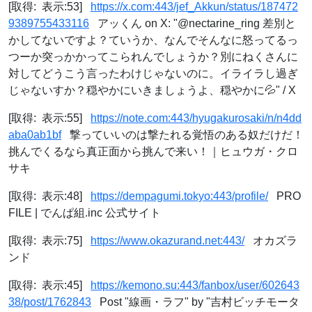
[取得: 表示:53]
https://x.com:443/jef_Akkun/status/187472
9389755433116
アッくん on X: "@nectarine_ring 差別と
かしてないですよ？ていうか、なんでそんなに怒ってるっ
つーか突っかかってこられんでしょうか？別にねくさんに
対してどうこう言ったわけじゃないのに。イライラし過ぎ
じゃないすか？穏やかにいきましょうよ、穏やかに💦" / X
[取得: 表示:55]
https://note.com:443/hyugakurosaki/n/n4dd
aba0ab1bf
撃っていいのは撃たれる覚悟のある奴だけだ！
挑んでくるなら真正面から挑んで来い！｜ヒュウガ・クロ
サキ
[取得: 表示:48]
https://dempagumi.tokyo:443/profile/
PRO
FILE | でんぱ組.inc 公式サイト
[取得: 表示:75]
https://www.okazurand.net:443/
オカズラ
ンド
[取得: 表示:45]
https://kemono.su:443/fanbox/user/602643
38/post/1762843
Post "線画・ラフ" by "吉村ビッチモータ