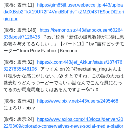
[取得: 表示:11]
https://gim85jfl.user.webaccel.jp:443/uploa
d/dXBsb2FkX19UR2F4VmdBbFdvTkZMZ043TE9odDI2.ori
gin.png
[取得: 表示:146]
https://kemono.su:443/fanbox/user/60264
338/post/7126436
Post "校長「新任の爆乳教師が〇徒に悪
影響を与えてるらしい…」【パート11】" by "吉村ビッチモ
ーター" from Pixiv Fanbox | Kemono
[取得: 表示:32]
https://x.com:443/jef_Akkun/status/187476
3227835548106
アッくん on X: "@nectarine_ring あんま
り穏やかな感じがしない…😰 えとですね、この話の大元は
蕎麦対うどんっつーどーでもいい話なんでこんな風になっ
てるのが馬鹿馬鹿しくはあるんですよー💦" / X
[取得: 表示:41]
https://www.pixiv.net:443/users/2495468
にょろり - pixiv
[取得: 表示:24]
https://www.axios.com:443/local/denver/20
22/03/09/colorado-conservatives-news-social-media-platfor