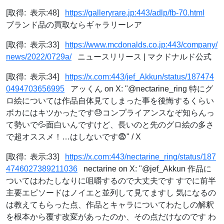
[取得: 表示:48]
https://galleryrare.jp:443/adlp/fb-70.html
ブランド品の買取ならギャラリーレア
[取得: 表示:33]
https://www.mcdonalds.co.jp:443/company/
news/2022/0729a/
ニュースリリース | マクドナルド公式
[取得: 表示:34]
https://x.com:443/jef_Akkun/status/187474
0494703656995
アッくん on X: "@nectarine_ring 特にグ
ロ絵については作品自体見てしまった事を後悔するくらい
ボカにはキツかったです😓コンプライアンスなぞ知らんっ
て勢いで💦面白いんですけど、長いのと先のグロ絵の多さ
で超オススメ！…はしないです😨" / X
[取得: 表示:33]
https://x.com:443/nectarine_ring/status/187
4746027389211036
nectarine on X: "@jef_Akkun 作品に
ついてはわたしなりに咀嚼するので大丈夫です すでに前半
主要エピソードはノイエと並列して見てますし 気になるの
は教えてもらった点、作品とキャラについてわたしの解釈
を根本から覆す改変があったのか、その点だけなのです わ