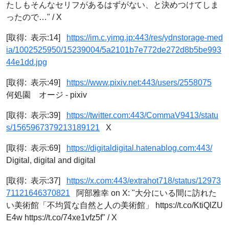
たしもそんなセリフがあるはずがない、と決めつけてしま
ったので…" / X
[取得: 表示:14]
https://im.c.yimg.jp:443/res/ydnstorage-med
ia/1002525950/15239004/5a2101b7e772de272d8b5be993
44e1dd.jpg
[取得: 表示:49]
https://www.pixiv.net:443/users/2558075
何処園 オージ - pixiv
[取得: 表示:39]
https://twitter.com:443/CommaV9413/statu
s/1565967379213189121
X
[取得: 表示:69]
https://digitaldigital.hatenablog.com:443/
Digital, digital and digital
[取得: 表示:37]
https://x.com:443/extrahot718/status/12973
71121646370821
阿部雅幸 on X: "大分にいる間に訪れた
い美術館「不均質な自然と人の美術館」 https://t.co/KtiQlZU
E4w https://t.co/74xe1vfz5f" / X