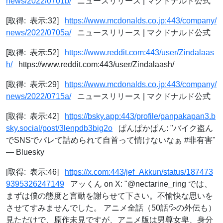
news/2022/0701b/
ニュースリリース | マクドナルド公式
[取得: 表示:32]
https://www.mcdonalds.co.jp:443/company/
news/2022/0705a/
ニュースリリース | マクドナルド公式
[取得: 表示:52]
https://www.reddit.com:443/user/Zindalaas
h/
https://www.reddit.com:443/user/Zindalaash/
[取得: 表示:29]
https://www.mcdonalds.co.jp:443/company/
news/2022/0715a/
ニュースリリース | マクドナルド公式
[取得: 表示:42]
https://bsky.app:443/profile/panpakapan3.b
sky.social/post/3lenpdb3big2o
ぱんぱかぱん: "バイク盗ん
でSNSでバレて詰められて自首って情けないなぁ #非有害"
— Bluesky
[取得: 表示:46]
https://x.com:443/jef_Akkun/status/187473
9395326247149
アッくん on X: "@nectarine_ring では、
まずは僕の態度と言動を謝らせて下さい。不愉快な思いを
させてすみませんでした。 アニメ全話（50話💦の外伝も）
見ただけで、原作未見ですが、アニメ版は男尊女卑、身分