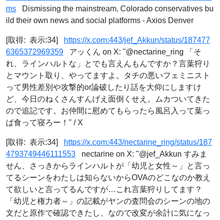
ms
Dismissing the mainstream, Colorado conservatives bu
ild their own news and social platforms - Axios Denver
[取得: 表示:34]
https://x.com:443/jef_Akkun/status/187477
6365372969359
アッくん on X: "@nectarine_ring 「そ
れ、ラインハルトな」とでも言えんもんですか？言葉狩り
とマウント取り、やってますよ。タチの悪いフェミニスト
って男性差別や攻撃的or論破したり話を大仰にしますけ
ど、今日のねくさんすんげえ面倒くせえ。ムカついてきた
ので追記です。お仲間に慰めてもらったら風呂入って葉っ
ぱ食って寝ろー！" / X
[取得: 表示:34]
https://x.com:443/nectarine_ring/status/187
4793749446111553
nectarine on X: "@jef_Akkun すみま
せん、さっきからラインハルトが「幼児と女性～」と言っ
てるシーンをわたしは知らないからOVAのどこなのか教え
て欲しいと言ってるんですが…これ言葉狩りしてます？
「幼児と権力者～」の記載がヤンの査問会のシーンの地の
文だと原作で確認できたし、なので改変が余計に気になっ