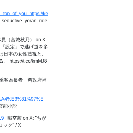
_top_of_you_https://ke
_seductive_yoran_ride
（宮城秋乃） on X:
、「設定」で逃げ道を多
は日本の女性蔑視と、
://t.co/kmMJ8
%乘客為長者 料政府補
%AE%A4%E3%81%97%E
2官能小説
19
暇空茜 on X: "ちが
" / X