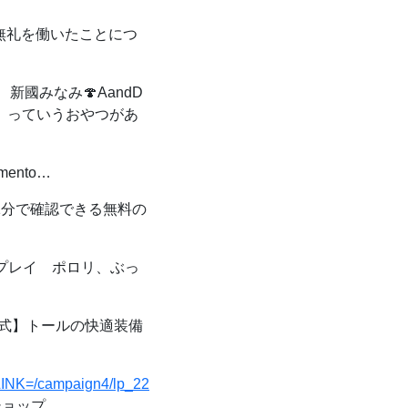
無礼を働いたことにつ
新國みなみ🍄AandD
ラダ」っていうおやつがあ
mento…
分で確認できる無料の
プレイ ポロリ、ぶっ
式】トールの快適装備
i?LINK=/campaign4/lp_22
ショップ