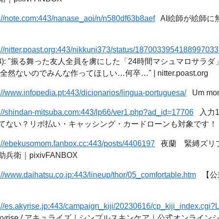
s://note.com:443/nanase_aoi/n/n580df63b8aef
AI絵師が絵師に
://nitter.poast.org:443/nikkuni373/status/1870033954188997033
ni373): "振る舞った友人全員を虜にした「24時間マシュマロサ
ないのでみんな作ってほしい…何卒…" | nitter.poast.org
://www.infopedia.pt:443/dicionarios/lingua-portuguesa/
Um mo
s://shindan-mitsuba.com:443/lp66/ver1.php?ad_id=17706
入力1
てない？リボ払い・キャッシング・カードローンも対象です！
s://ebekusomom.fanbox.cc:443/posts/4406197
夜蘭 緊縛ズリ
衛｜pixivFANBOX
://www.daihatsu.co.jp:443/lineup/thor/05_comfortable.htm
【公
://es.akyrise.jp:443/campaign_kiji/20230616/cp_kiji_index.cg
kyrise / アキュライズ｜シンプルスキンケア｜公式オンライン