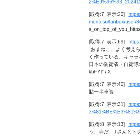
2%E9%96%93_202412
[取得:7 表示:20]
http
mono.su/fanbox/user/
s_on_top_of_you_https
[取得:7 表示:69]
http
"おまねこ、よく考え
く作っている。キャラ
日本の防衛省・自衛隊の異
kbFYt" / X
[取得:7 表示:40]
http
貼一半車資
[取得:7 表示:31]
http
3%81%BE%E3%81%99
[取得:8 表示:13]
http
う、寺だ Tさんとトク