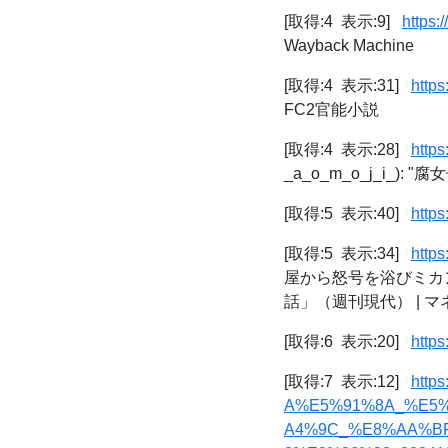
[取得:4 表示:9]
https:
Wayback Machine
[取得:4 表示:31]
http
FC2官能小説
[取得:4 表示:28]
http
_a_o_m_o_j_i_): 
[取得:5 表示:40]
http
[取得:5 表示:34]
https
屋から怒号を浴びミカ
話」（週刊現代） | マ
[取得:6 表示:20]
https
[取得:7 表示:12]
http
A%E5%91%8A_%E5
A4%9C_%E8%AA%B