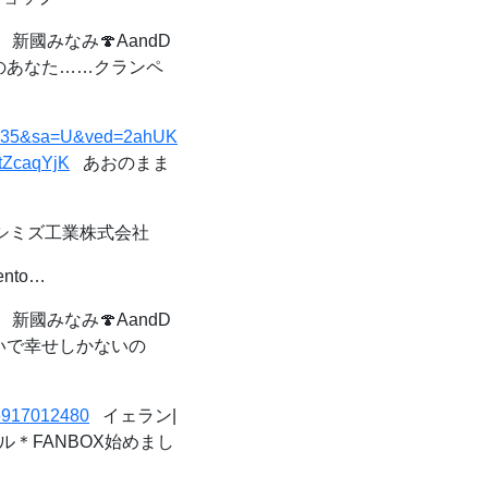
新國みなみ🍄AandD
嘆きのあなた……クランペ
/99235&sa=U&ved=2ahUK
ZcaqYjK
あおのまま
シミズ工業株式会社
nto…
新國みなみ🍄AandD
っぱいで幸せしかないの
96917012480
イェラン|
セイル＊FANBOX始めまし