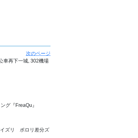
次のページ
車再下一城, 302機場
グ『FreaQu』
イズリ ポロリ差分ズ