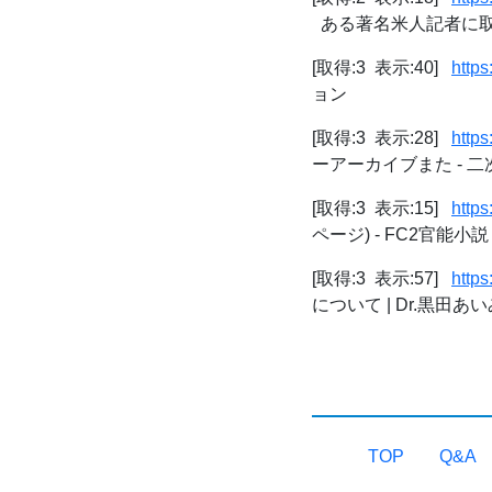
ある著名米人記者に取
[取得:3 表示:40]
http
ョン
[取得:3 表示:28]
http
ーアーカイブまた - 
[取得:3 表示:15]
http
ページ) - FC2官能小説
[取得:3 表示:57]
http
について | Dr.黒田あいみ
TOP
Q&A