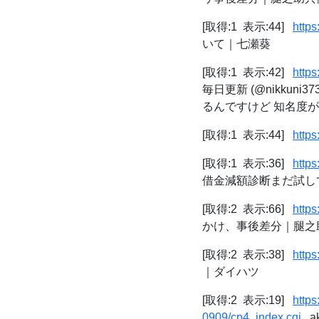
[取得:1 表示:44]
http
いて｜七瀬葵
[取得:1 表示:42]
https
毎日更新 (@nikku
るんですけど 知名度が全然
[取得:1 表示:44]
https
[取得:1 表示:36]
http
借金減額診断まだ試し
[取得:2 表示:66]
http
かけ、事後差分｜腿之助兵
[取得:2 表示:38]
https
｜ダイハツ
[取得:2 表示:19]
https
0909/cp4_index.cgi
a