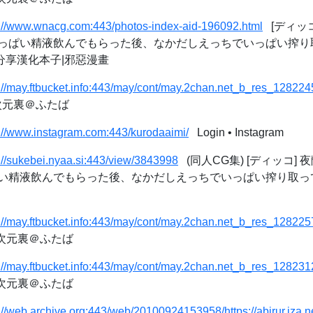
s://www.wnacg.com:443/photos-index-aid-196092.html
[ディッ
っぱい精液飲んでもらった後、なかだしえっちでいっぱい搾り
專註分享漢化本子|邪惡漫畫
s://may.ftbucket.info:443/may/cont/may.2chan.net_b_res_12822
二次元裏＠ふたば
s://www.instagram.com:443/kurodaaimi/
Login • Instagram
://sukebei.nyaa.si:443/view/3843998
(同人CG集) [ディッコ]
い精液飲んでもらった後、なかだしえっちでいっぱい搾り取ってい
s://may.ftbucket.info:443/may/cont/may.2chan.net_b_res_12822
二次元裏＠ふたば
s://may.ftbucket.info:443/may/cont/may.2chan.net_b_res_12823
二次元裏＠ふたば
://web.archive.org:443/web/20100924153958/https://abirur.iza.n