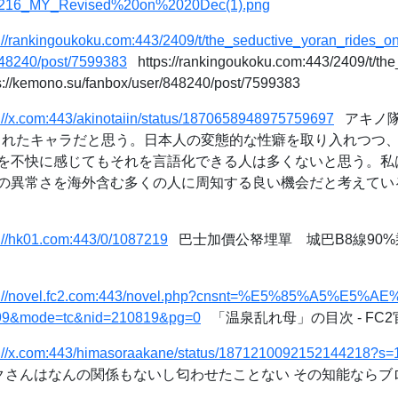
16_MY_Revised%20on%2020Dec(1).png
s://rankingoukoku.com:443/2409/t/the_seductive_yoran_rides_on
848240/post/7599383
https://rankingoukoku.com:443/2409/t/the
://kemono.su/fanbox/user/848240/post/7599383
s://x.com:443/akinotaiin/status/1870658948975759697
アキノ隊員
られたキャラだと思う。日本人の変態的な性癖を取り入れつつ
を不快に感じてもそれを言語化できる人は多くないと思う。私
常さを海外含む多くの人に周知する良い機会だと考えている。 https
s://hk01.com:443/0/1087219
巴士加價公帑埋單 城巴B8線90
s://novel.fc2.com:443/novel.php?cnsnt=%E5%85%A5%E5
&mode=tc&nid=210819&pg=0
「温泉乱れ母」の目次 - FC
s://x.com:443/himasoraakane/status/1871210092152144218?s=
さんはなんの関係もないし匂わせたことない その知能ならブロック