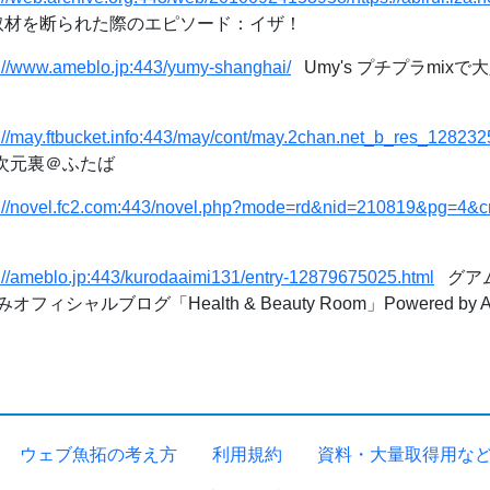
材を断られた際のエピソード：イザ！
s://www.ameblo.jp:443/yumy-shanghai/
Umy's プチプラmix
s://may.ftbucket.info:443/may/cont/may.2chan.net_b_res_12823
二次元裏＠ふたば
s://novel.fc2.com:443/novel.php?mode=rd&nid=210819&pg=4&c
s://ameblo.jp:443/kurodaaimi131/entry-12879675025.html
グアム
オフィシャルブログ「Health & Beauty Room」Powered by A
ウェブ魚拓の考え方
利用規約
資料・大量取得用な