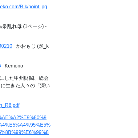
eko.com/Rik/point.jpg
泉乱れ母 (1ページ) -
190210
かおもじ (@_k
6
Kemono
にした甲州財閥、総会
」に生きた人々の「深い
ran_R6.pdf
%E5%AE%A2%E9%80%9
A4%E5%A4%95%E5%
%8B%99%E6%99%8