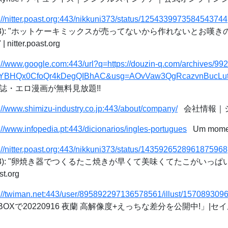
://nitter.poast.org:443/nikkuni373/status/1254339973584543744
ni373): "ホットケーキミックスが売ってないから作れないとお
ter.poast.org
s://www.google.com:443/url?q=https://douzin-q.com/archives
1YBHQx0CfoQr4kDegQIBhAC&usg=AOvVaw3QgRcazvnBucLut
人誌・エロ漫画が無料見放題!!
://www.shimizu-industry.co.jp:443/about/company/
会社情報｜
://www.infopedia.pt:443/dicionarios/ingles-portugues
Um mome
://nitter.poast.org:443/nikkuni373/status/1435926528961875968
ni373): "卵焼き器でつくるたこ焼きが早くて美味くてたこがい
t.org
s://twiman.net:443/user/895892297136578561/illust/15708930
FANBOXで20220916 夜蘭 高解像度+えっちな差分を公開中!」|