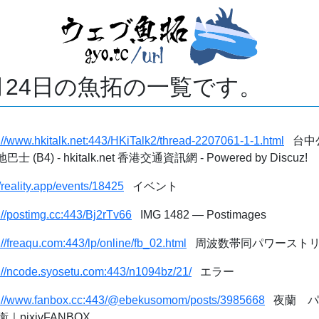
2月24日の魚拓の一覧です。
://www.hkitalk.net:443/HKiTalk2/thread-2207061-1-1.html
台中公
 (B4) - hkitalk.net 香港交通資訊網 - Powered by Discuz!
//reality.app/events/18425
イベント
://postimg.cc:443/Bj2rTv66
IMG 1482 — Postimages
://freaqu.com:443/lp/online/fb_02.html
周波数帯同パワーストリン
s://ncode.syosetu.com:443/n1094bz/21/
エラー
s://www.fanbox.cc:443/@ebekusomom/posts/3985668
夜蘭 パ
pixivFANBOX