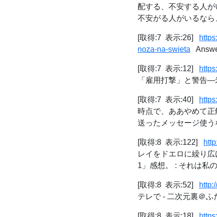
配する、不安する人が
不安がる人がいるなら、
[取得:7 表示:26]
http
noza-na-swieta
Answear
[取得:7 表示:12]
https
「雇用打撃」と警告―
[取得:7 表示:40]
http
時点で、ああやめて正
送ったメッセージ使う
[取得:8 表示:122]
htt
レイをドエロに繰り広
1」感想。 : それは私
[取得:8 表示:52]
http:
テレで - 二次元裏＠ふ
[取得:8 表示:18]
http