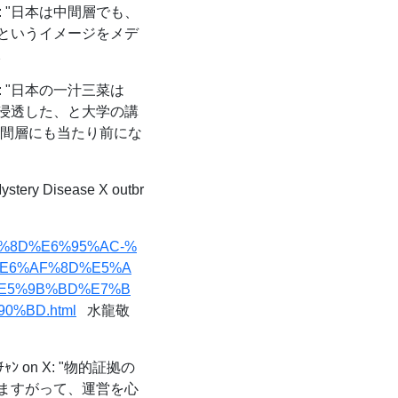
X: "日本は中間層でも、
というイメージをメデ
X
X: "日本の一汁三菜は
浸透した、と大学の講
中間層にも当たり前にな
stery Disease X outbr
9%BE%8D%E6%95%AC-%
%E6%AF%8D%E5%A
%E5%9B%BD%E7%B
%BD.html
水龍敬
ﾝ on X: "物的証拠の
ますがって、運営を心