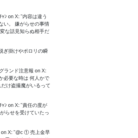
ﾝ on X: "内容は違う
ない。 嫌がらせの事情
、変な話見知らぬ相手だ
脱ぎ掛けやポロリの瞬
ランド注意報 on X:
か必要な時は 何人かで
れだけ盗撮魔がいるって
ﾝ on X: "責任の度が
嫌がらせを受けていたっ
 on X: "@c ① 売上金早