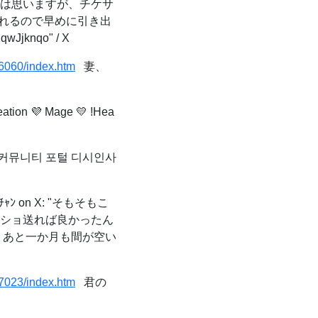
とは思いますが、チケサ
られるので早めに引き出
knqo" / X
86060/index.htm
妻、
ation 💜 Mage 💛 !Hea
 커뮤니티 포털 디시인사
ﾝ on X: "そもそもこ
クショ送れば良かったん
 あと一か月も間が空い
97023/index.htm
君の