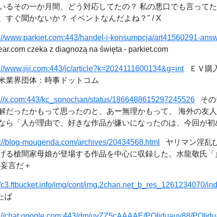
いるその一か月間、どう対応してたの？ 私の悪口でも言ってた
すぐ聞かないか？ イベントなんだよね？" / X
s://www.parkiet.com:443/handel-i-konsumpcja/art41560291-ans
.com czeka z diagnozą na święta - parkiet.com
://www.jiji.com:443/jc/article?k=2024111600134&g=int
ＥＶ購
米業界団体：時事ドットコム
s://x.com:443/kc_sonochan/status/1866488615297245526
そのﾁｬ
解だったかもって思ったのと、あー無理かもって、 海外の友
なら「人が理由で、好きな作品が嫌いになったのは、今回が初めてだ
p://blog-mougenda.com/archives/20434568.html
ヤリマン淫乱び
げる槍間家母娘が登場する作品を中心に収録した。水龍敬氏「貞
の妄言だ＋
//c3.ftbucket.info/img/cont/img.2chan.net_b_res_1261234070/in
たば
s://chat.google.com:443/dm/uvZZ5cAAAAE/POIjduauy88/POIjd