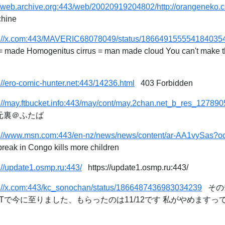
//web.archive.org:443/web/20020919204802/http://orangeneko.c
hine
s://x.com:443/MAVERIC68078049/status/186649155554184035
made Homogenitus cirrus = man made cloud You can't make this st
://ero-comic-hunter.net:443/14236.html
403 Forbidden
s://may.ftbucket.info:443/may/cont/may.2chan.net_b_res_12789
 二次元裏＠ふたば
s://www.msn.com:443/en-nz/news/news/content/ar-AA1vySas?o
reak in Congo kills more children
://update1.osmp.ru:443/
https://update1.osmp.ru:443/
s://x.com:443/kc_sonochan/status/1866487436983034239
そのﾁｬ
Tで今に至りました、もらったのは11/12です 私がやめますって