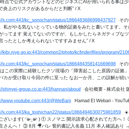
の時点で公式アカウントなどのビジネスにAIが用いられる事は少
で炎上のリスクがあるからだと判断" / X
s://x.com:443/kc_sonochan/status/1866483686998437927
そのﾁｬ
。私がやる気ないとっている物的証拠をみたと書いてます。そ
がってます 覚えてないのですが、もしかしたらネガティブな
ったとしか考えられないですすみません" / X
://kibi.niye.go.jp:443/common2/photo/kcfinder/files/program/210
s://x.com:443/kc_sonochan/status/1866484358141669698
そのﾁｬ
局はこの実際に経験したクソ現場の「障害起こした原因の証拠」
カが受け取り今回の件に至った なお一か月、この誤解が続いてい
://shinyei-group.co.jp:443/hannan/about/
会社概要 - 株式会社
s://www.youtube.com:443/@WeBarii
Hamad El Webari - YouTu
s://x.com:443/ka_toshichan22/status/1866494630075981859
☀️
す( ⸍ɞ̴̶̷ ·̫ ɞ̴̶̷⸌ ) ① スノマニ 開示請求心配されてた方
んへ！ ③ 8月 🎥バレ 誓約書記入名義 11月 本人確認あり →