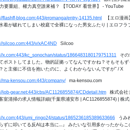
要重組、權力真空誰來補？ 【TODAY 看世界】 - YouTube
://flashff-blog.com:443/eromanga/entry-14135.html
【エロ漫画
水着が破れてしまい校庭で全裸になった男女ふたり | エロフラ
s://silcoo.com:443/v/xAC4ND
Silcoo
s://x.com:443/kc_sonochan/status/1866483180179751311
そのﾁｬ
てポストしてました。物的証拠ってなんですかね？そもそもず
と主催に不信を抱いたのに、よくわからないんですが" / X
s://ma-kensou.com:443/company/
ma-kensou.com
s://job-gear.net:443/cbs/AC1126855874/CDdetail.htm
株式会社
清掃の求人情報詳細(千葉県浦安市 | AC1126855874) |
s://x.com:443/umi_ringo24/status/1865236185389633666
うみね 
ずに叩いてる反AIは本当に...』 みたいな引用多かったから