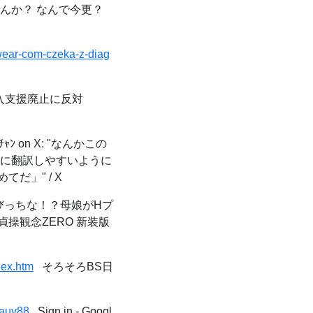
んか？ なんで今更？
wear-com-czeka-z-diag
入支援廃止に反対
ﾝ on X: "なんかこの
人に翻訳しやすいように
」" / X
っちな！？母娘がHプ
操観念ZERO 新装版
dex.htm
そろそろBS日
uauy88
Sign in - Googl