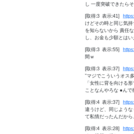
し 一度突破できたらそれ以降は大
[取得:3 表示:41]
http
けどその時と同じ気持
を知らないから 責任
し、お金も少額とはいえ
[取得:3 表示:55]
https
間ｗ
[取得:3 表示:37]
http
"マジでこういうオス多
「女性に背を向ける形
ことなんやろな ●んで欲し
[取得:4 表示:37]
http
違うけど、同じような
て私情だったんだから、
[取得:4 表示:28]
http