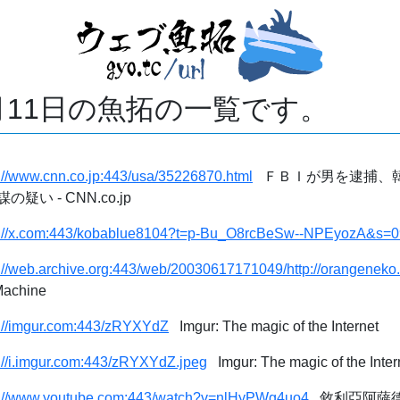
2月11日の魚拓の一覧です。
s://www.cnn.co.jp:443/usa/35226870.html
ＦＢＩが男を逮捕、
い - CNN.co.jp
s://x.com:443/kobablue8104?t=p-Bu_O8rcBeSw--NPEyozA&s=0
s://web.archive.org:443/web/20030617171049/http://orangeneko.
achine
s://imgur.com:443/zRYXYdZ
Imgur: The magic of the Internet
s://i.imgur.com:443/zRYXYdZ.jpeg
Imgur: The magic of the Inter
s://www.youtube.com:443/watch?v=nlHyPWg4uo4
敘利亞阿薩德