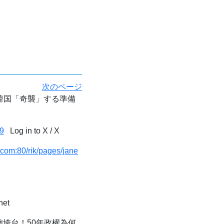
次のページ
韓国「奇襲」する準備
9
Log in to X / X
com:80/rik/pages/jane
net
垮台！50年政權為何