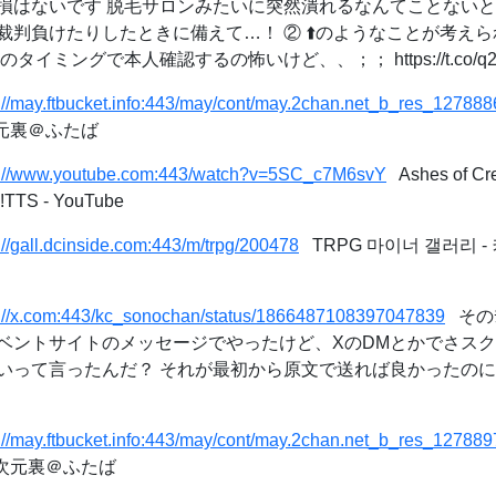
損はないです 脱毛サロンみたいに突然潰れるなんてことない
裁判負けたりしたときに備えて…！ ② ⬆️のようなことが考え
ミングで本人確認するの怖いけど、、︎；； https://t.co/q2qwJj
s://may.ftbucket.info:443/may/cont/may.2chan.net_b_res_12788
次元裏＠ふたば
s://www.youtube.com:443/watch?v=5SC_c7M6svY
Ashes of Cre
e !TTS - YouTube
://gall.dcinside.com:443/m/trpg/200478
TRPG 마이너 갤러리 -
s://x.com:443/kc_sonochan/status/1866487108397047839
そのﾁｬ
ベントサイトのメッセージでやったけど、XのDMとかでさス
いって言ったんだ？ それが最初から原文で送れば良かったのに
s://may.ftbucket.info:443/may/cont/may.2chan.net_b_res_12788
二次元裏＠ふたば