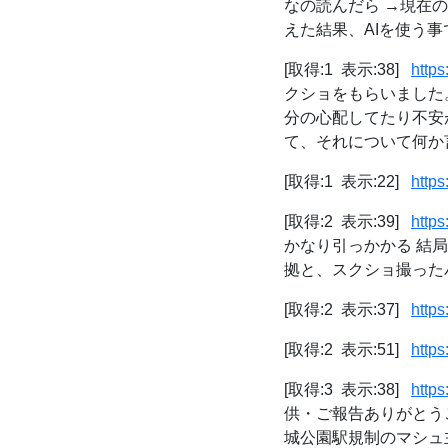
なの読んだら →現在
えた結果、AIを使う事
[取得:1 表示:38]
http
クショをもらいました
分の心配してたり不安
て、それについて何か言
[取得:1 表示:22]
https
[取得:2 表示:39]
http
かなり引っかかる 結
拠と、スクショ撮ったバ
[取得:2 表示:37]
https
[取得:2 表示:51]
http
[取得:3 表示:38]
http
供・ご報告ありがとうございま
城公園駅規制のマシュ主さ