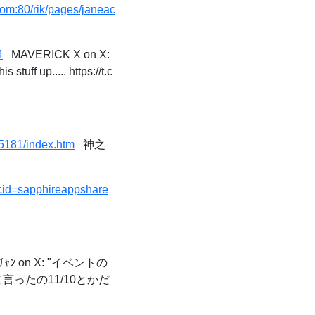
om:80/rik/pages/janeac
4
MAVERICK X on X:
uff up..... https://t.c
05181/index.htm
神之
cid=sapphireappshare
ﾝ on X: "イベントの
言ったの11/10とかだ