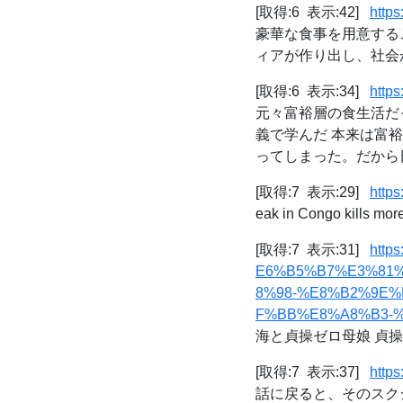
[取得:6 表示:42]
http
豪華な食事を用意する
ィアが作り出し、社会がそうい
[取得:6 表示:34]
http
元々富裕層の食生活だ
義で学んだ 本来は富
ってしまった。だから日
[取得:7 表示:29]
http
eak in Congo kills more
[取得:7 表示:31]
http
E6%B5%B7%E3%81
8%98-%E8%B2%9E
F%BB%E8%A8%B3-%
海と貞操ゼロ母娘 貞操観
[取得:7 表示:37]
http
話に戻ると、そのスク