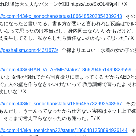
丈夫なパターン🥹✍🏻 https://t.co/SxOL4f9p4l" / X
s://x.com:443/kc_sonochan/status/1866485202354389243
そのﾁｬ
ちになったと書いてる。書き方が悪いと言われれば反論はでき
ないなって思ったのは本当だし、身内同士ならいいかもだけど
発生してるし、私からしたら責任ないのかなって思った" / X
://pashalism.com:443/1673/
全裸よりエロい！水着の女の子の
s://x.com:443/GRANDALARME/status/1866294651499823559
グ
いよ 女性が倒れてたら写真撮りに集まってくる だからAEDと
で」人の壁を作らなきゃいけないって 救急訓練で習ったよ そ
いな" / X
s://x.com:443/kc_sonochan/status/1866485732992548967
そのﾁｬ
もんだし、うーんってなったから仕方ない 実際はネット上で
そこまで考え至らなかったのも謝った。" / X
s://x.com:443/ka_toshichan22/status/1866481258894926144
☀️