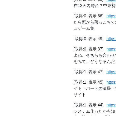
在12天內垮台？中東勢力
[取得:0 表示:66]
https
たら窓から落っこちて
ュゲーム集
[取得:0 表示:49]
http
[取得:0 表示:37]
http
よね。そちらも合わせ
をみて、どうなるんだ？
[取得:1 表示:47]
http
[取得:1 表示:45]
http
イト・パートの清掃・客室
サイト
[取得:1 表示:44]
http
システム作ったかも知ら