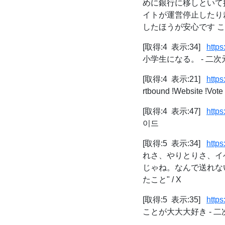
めに銀行に移しといて
イトが運営停止したり
したほうが安心です このタイ
[取得:4 表示:34]
http
小学生になる。 - 二
[取得:4 表示:21]
http
rtbound !Website !Vot
[取得:4 表示:47]
https
이드
[取得:5 表示:34]
http
れさ、やりとりさ、イ
じゃね。なんで送れな
たこと" / X
[取得:5 表示:35]
http
ことが大大大好き - 