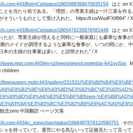
s://x.com:443/BplmCp/status/1865588398670635154
はと on 
ことを当たり前である。「理想」の専業主婦は一汁三菜を作る
うものとして受け入れた。 https://t.co/WudFXtf964" / 
s://x.com:443/BplmCp/status/1865476235876581448
はと on 
ったが、専業主婦が増えると同時に一般家庭にも豪華な食事が
裕層のメイドが調理するような豪華な食事が、いつの間にか、
本の主婦の仕事量は多い、と説明された" / X
s://www.msn.com:443/en-nz/news/news/content/ar-AA1vySas
My
 children
s://freejavporn.mobi:443/gallery/231531/%E6%B0%B4%E
%A8%E8%B2%9E%E6%93%8D%E3%82%BC%E3%83%AD
%E6%93%8D%E8%A6%B3%E5%BF%B5zero-%E4%B8%AD
E3%83%9A%E3%83%BC%E3%82%B8%E6%AC%A0%E8%90
念zero 中国翻訳 ページ欠落
s://x.com:443/kc_sonochan/status/1866487878110580751
そのﾁｬ
ショを持っていて、運営にやる気ないって証拠見たって言って