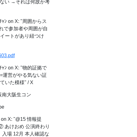
ない →それは何故か考
ﾝ on X: "周囲からス
れで参加者や周囲が自
ツイートがあり紐つけ
603.pdf
ﾝ on X: "物的証拠で
=運営がやる気ない証
た模様" / X
 阪南大阪生コン
be
 on X: "@15 情報提
へ！ ② あけおめ 公演終わり
 入場 12月 本人確認な