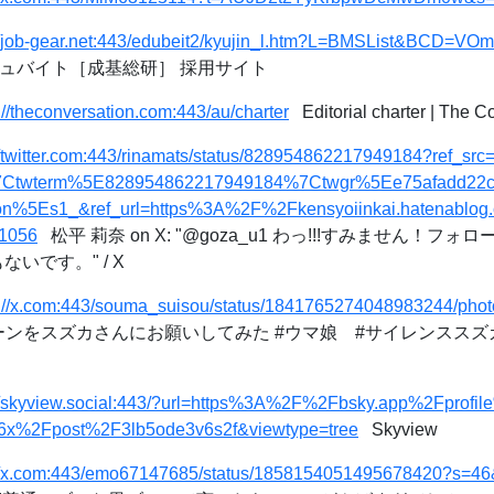
://job-gear.net:443/edubeit2/kyujin_l.htm?L=BMSList&BCD
デュバイト［成基総研］ 採用サイト
://theconversation.com:443/au/charter
Editorial charter | The C
://twitter.com:443/rinamats/status/828954862217949184?ref_s
Ctwterm%5E828954862217949184%7Ctwgr%5Ee75afadd22c
n%5Es1_&ref_url=https%3A%2F%2Fkensyoiinkai.hatenablo
1056
松平 莉奈 on X: "@goza_u1 わっ!!!すみません！
いです。" / X
s://x.com:443/souma_suisou/status/1841765274048983244/phot
ンをスズカさんにお願いしてみた #ウマ娘 #サイレンススズカ https:/
://skyview.social:443/?url=https%3A%2F%2Fbsky.app%2Fprof
z6x%2Fpost%2F3lb5ode3v6s2f&viewtype=tree
Skyview
://x.com:443/emo67147685/status/1858154051495678420?s=