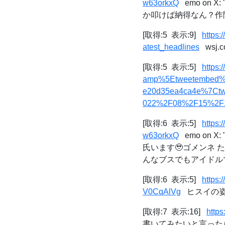
w63orkxQ
emo on
か叩けば納得なん？作間フ
[取得:5 表示:9]
https:
atest_headlines
wsj.c
[取得:5 表示:5]
https
amp%5Etweetembed%
e20d35ea4ca4e%7Ctw
022%2F08%2F15%2F
[取得:6 表示:5]
https
w63orkxQ
emo on
氏います🥹ゴメンネ
んなブスでもアイドルで
[取得:6 表示:5]
https
V0CqAlVg
ヒスイの姿 on
[取得:7 表示:16]
http
書いてみたいと言った