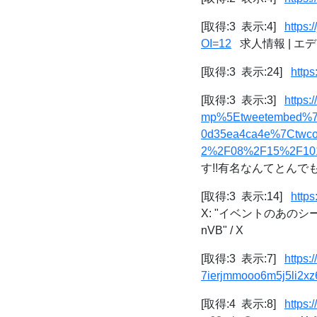
[取得:3 表示:4]
https
OI=12
求人情報 | エ
[取得:3 表示:24]
https
[取得:3 表示:3]
https
mp%5Etweetembed%7
0d35ea4ca4e%7Ctwco
2%2F08%2F15%2F10
す!!有名なんてとんでもな
[取得:3 表示:14]
http
X: "イベントのあのシー
nVB" / X
[取得:3 表示:7]
https
7ierjmmooo6m5j5li2x
[取得:4 表示:8]
https