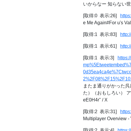
いからなー 知らない世界
[取得:0 表示:26]
http
e Me Again#For u's Val
[取得:1 表示:83]
http:
[取得:1 表示:61]
http:
[取得:1 表示:3]
https
mp%5Etweetembed%7
0d35ea4ca4e%7Ctwco
2%2F08%2F15%2F10
またま通りがかった呉
た）（おもしろい） アト
eE0H4r" / X
[取得:2 表示:31]
https
Multiplayer Overview - 
[取得:2 表示:4]
https