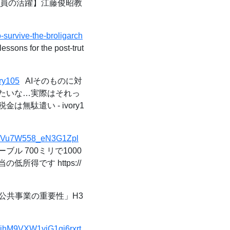
員の活躍】江藤俊昭教
survive-the-broligarch
essons for the post-trut
ory105
AIそのものに対
たいな…実際はそれっ
駄遣い - ivory1
=0dVu7W558_eN3G1Zpl
ーブル 700ミリで1000
得です https://
公共事業の重要性」H3
eihM9VXW1yjG1qi6rxrt