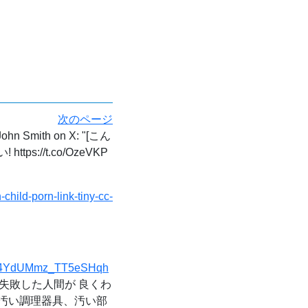
次のページ
hn Smith on X: "[こん
//t.co/OzeVKP
hild-porn-link-tiny-cc-
=-14YdUMmz_TT5eSHqh
いは失敗した人間が 良くわ
 汚い調理器具、汚い部