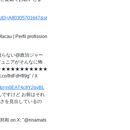
=1&ID=A80305701647&st
au | Perfil profission
茂らない@政治ジャー
・ジュニアがそんなに怖
★★★★★★★★★★★
FdHfl9g" / X
46&t=n0EAT4c8Y2gvBL
なんですけど お前はそれ
よさを見出しているの
 on X: "@rinamats