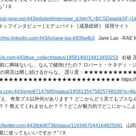
 / X
://job-gear.net:443/edubeit/interview_d.htm?L=BCSDetail&SF
ッフインタビュー | エデュバイト［成基総研］ 採用サイト
://mo.linkedin.com:443/in/jane-lao-b939a4b3
Jane Lao - RAE Mac
s://x.com:443/true_collect/status/1858140014913450253
右破 
"誰もお前に興味ないし、なんで鍵掛けたの？ ロバート・ケネディ
前の発言は晒し続けるからな。 茂り度：★★★★★★★★★★
★★★★★★★★★★★★★★★★★★★★★ https://t.co/Iht
://x.com:443/emo67147685/status/1858135475925746039?s=
 X: "え、奇形ブス以外何があります？ どこからどう見てもブス
？？ 教えてくれませんか？？？どこが魅力的でどこにかっこ
s://twitter.com:443/fzk06736/status/1193467044164825091
山田邦和
に使ってもいいですか？" / X