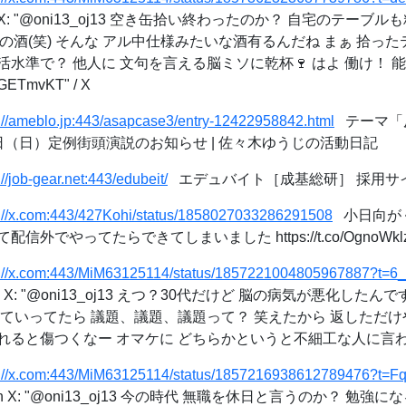
X: "@oni13_oj13 空き缶拾い終わったのか？ 自宅のテー
0円の酒(笑) そんな アル中仕様みたいな酒有るんだね まぁ 拾っ
水準で？ 他人に 文句を言える脳ミソに乾杯🍷 はよ 働け！ 
jGETmvKT" / X
s://ameblo.jp:443/asapcase3/entry-12422958842.html
テーマ「
2日（日）定例街頭演説のお知らせ | 佐々木ゆうじの活動日記
://job-gear.net:443/edubeit/
エデュバイト［成基総研］ 採用サ
s://x.com:443/427Kohi/status/1858027033286291508
小日向がく_H
でやってたらできてしまいました https://t.co/OgnoWklzgz
s://x.com:443/MiM63125114/status/1857221004805967887?t=
 X: "@oni13_oj13 えつ？30代だけど 脳の病気が悪化したん
ていってたら 議題、議題、議題って？ 笑えたから 返しただけ
ると傷つくなー オマケに どちらかというと不細工な人に言われた
s://x.com:443/MiM63125114/status/1857216938612789476?t=
 X: "@oni13_oj13 今の時代 無職を休日と言うのか？ 勉強