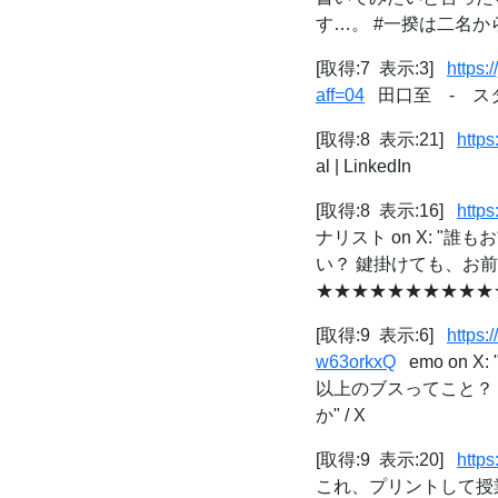
す…。 #一揆は二名から"
[取得:7 表示:3]
https
aff=04
田口至 - スタ
[取得:8 表示:21]
https
al | LinkedIn
[取得:8 表示:16]
http
ナリスト on X: 
い？ 鍵掛けても、お
★★★★★★★★★★★★★★
[取得:9 表示:6]
https
w63orkxQ
emo on
以上のブスってこと？
か" / X
[取得:9 表示:20]
http
これ、プリントして授業