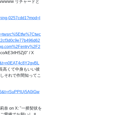
wwwww リチャードと
t-thing-0257cdd1?mod=l
src=twsrc%5Etfw%7Ctwc
2cf3d0c9e77b496d62
log.com%2Fentry%2F2
E3rIH5Zj0" / X
46&t=n0EAT4c8Y2gvBL
身長高くて中身もいい彼
だしそれで作間知ってこ
=46&t=rSuPPlUj5A0iGw
奈 on X: "一揆契状を
はご愛嬌でお願いしま