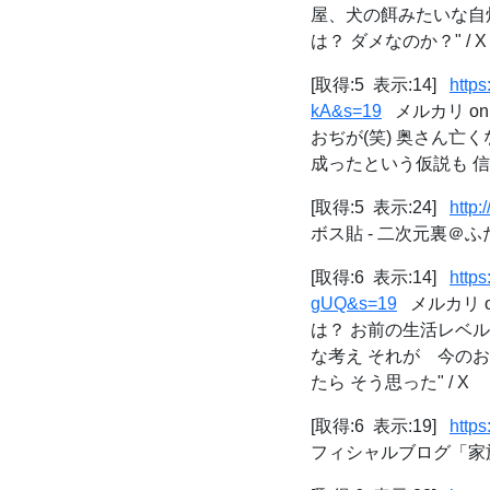
屋、犬の餌みたいな自
は？ ダメなのか？" / X
[取得:5 表示:14]
http
kA&s=19
メルカリ on 
おぢが(笑) 奥さん亡
成ったという仮説も 信じてしま
[取得:5 表示:24]
http:
ボス貼 - 二次元裏＠ふ
[取得:6 表示:14]
http
gUQ&s=19
メルカリ o
は？ お前の生活レベ
な考え それが 今の
たら そう思った" / X
[取得:6 表示:19]
http
フィシャルブログ「家族と