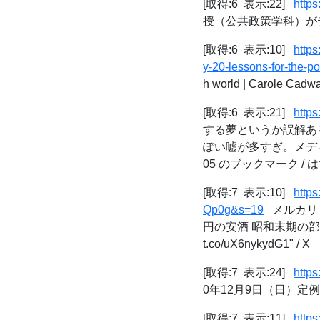
[取得:6 表示:22]
https
授（公共政策学科）が
[取得:6 表示:10]
http
y-20-lessons-for-the-po
h world | Carole Cadwa
[取得:6 表示:21]
http
する夢というか誤解あ
ぽい嘘が多すぎ。メディ
05 のブックマーク /
[取得:7 表示:10]
http
Qp0g&s=19
メルカリ o
円の安酒 昭和末期の部屋
t.co/uX6nykydG1" / X
[取得:7 表示:24]
http
0年12月9日（日）定
[取得:7 表示:11]
http