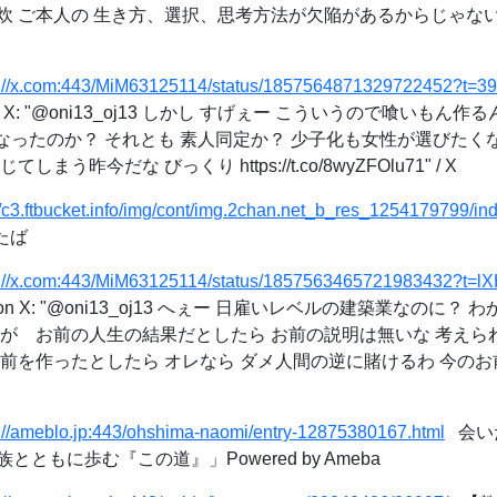
炊 ご本人の 生き方、選択、思考方法が欠陥があるからじゃな
s://x.com:443/MiM63125114/status/1857564871329722452?t=
X: "@oni13_oj13 しかし すげぇー こういうので喰いもん作
くなったのか？ それとも 素人同定か？ 少子化も女性が選びた
う昨今だな びっくり https://t.co/8wyZFOlu71" / X
//c3.ftbucket.info/img/cont/img.2chan.net_b_res_1254179799/in
たば
s://x.com:443/MiM63125114/status/1857563465721983432?t
n X: "@oni13_oj13 へぇー 日雇いレベルの建築業なのに？
ルが お前の人生の結果だとしたら お前の説明は無いな 考えら
お前を作ったとしたら オレなら ダメ人間の逆に賭けるわ 今の
s://ameblo.jp:443/ohshima-naomi/entry-12875380167.html
会いた
ともに歩む『この道』」Powered by Ameba