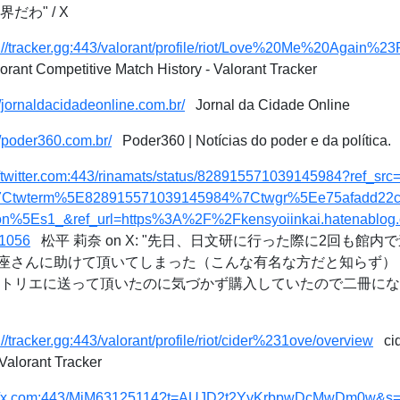
だわ" / X
s://tracker.gg:443/valorant/profile/riot/Love%20Me%20Again%
orant Competitive Match History - Valorant Tracker
//jornaldacidadeonline.com.br/
Jornal da Cidade Online
//poder360.com.br/
Poder360 | Notícias do poder e da política.
://twitter.com:443/rinamats/status/828915571039145984?ref_s
Ctwterm%5E828915571039145984%7Ctwgr%5Ee75afadd22c
n%5Es1_&ref_url=https%3A%2F%2Fkensyoiinkai.hatenablo
1056
松平 莉奈 on X: "先日、日文研に行った際に2回も館内
座さんに助けて頂いてしまった（こんな有名な方だと知らず）
リエに送って頂いたのに気づかず購入していたので二冊になった… http
://tracker.gg:443/valorant/profile/riot/cider%231ove/overview
cid
Valorant Tracker
://x.com:443/MiM63125114?t=AUJD2t2YyKrbpwDcMwDm0w&s