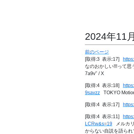
2024年1
前のページ
[取得:3 表示:17]
http
なのおかしい!!!って思う
7a9v" / X
[取得:4 表示:18]
https
9savzz
TOKYO Motio
[取得:4 表示:17]
https
[取得:4 表示:11]
http
LCRw&s=19
メルカリ 
からない自説を語られ