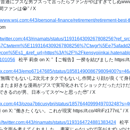
 X: "普通にブスな男ブスって言ったらファンがやばすぎてしぬww
ァンは😭" / X
//www.wsj.com:443/personal-finance/retirement/retirement-bes
om
://twitter.com:443/rinamats/status/1193164309267808256?ref_
7Ctwterm%5E1193164309267808256%7Ctwgr%5Ee75afadd2
con%5Es1_&ref_url=https%3A%2F%2Fkensyoiinkai.hatenab
101056
松平 莉奈 on X: "【ご報告】一揆を結びました https://t.co/k
://x.com:443/emo67147685/status/1858149008679809400?s=
 X: "無職でもないし2次元オタクでもないし作間より顔が良くて
 たまたま好きな漫画がブスで実写化されてショックだっただけ
きるのが男、日本ってスゲ〜と思った🥹" / X
://x.com:443/ozpa7bticusybri/status/1857644099949703248?s
 X: "働きたくない。これが現実 https://t.co/4RiFz177nL" / X
s://twitter.com:443/rinamats/status/1193164724881383424
松平 莉
ら文面を考えてくれました。 書家じゃないので字がまずいの