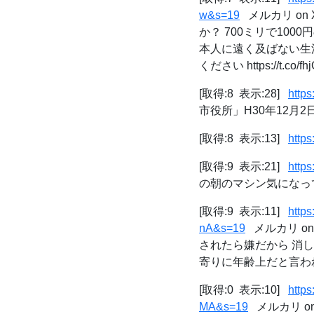
w&s=19
メルカリ on 
か？ 700ミリで100
本人に遠く及ばない生活
ください https://t.co/fh
[取得:8 表示:28]
http
市役所」H30年12月
[取得:8 表示:13]
https
[取得:9 表示:21]
http
の朝のマシン気になって配信外
[取得:9 表示:11]
http
nA&s=19
メルカリ on
されたら嫌だから 消し
寄りに年齢上だと言われ
[取得:0 表示:10]
http
MA&s=19
メルカリ on