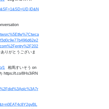
=VOm&SF=1&SD=UD,ID&N
onversation
rc=twsrc%5Etfw%7Ctwca
f3d0c9e77b496d62e2
g.com%2Fentry%2F202
フォローありがとうございま
o/1
相馬すいそう on
/t.co/8Hs3iRN
ile%2Fdid%3Aplc%3A7r
46&t=n0EAT4c8Y2gvBL