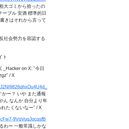
ブルも粗大ゴミから拾ったの
たテーブル 安酒 標準的日
能書きはそれから言って
反社会勢力を容認する
イト
acker on X: "今日
" / X
6_J2Nl9826qhxOu4U4d_
ですかー？ いや また通報
やん なんか 自分より年
くないなー" / X
FqcFw7-9VqVuqJocqsfB
になるわー 一般常識しかな