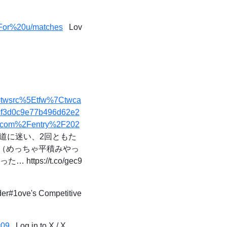
23For%20u/matches
Lov
rc=twsrc%5Etfw%7Ctwca
f3d0c9e77b496d62e2
g.com%2Fentry%2F202
で道に迷い、2回ともた
（めっちゃ平積みやっ
s://t.co/gec9
er#1ove's Competitive
=09
Log in to X / X