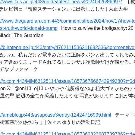
://www.tais.ac.jp:443/guide/latest_news/20240426/86997/
【教
テレビ朝日『報道ステーション』に出演しました | 大正大学
s://www.theguardian.com:443/commentisfree/2024/nov/17/how-to-
st-truth-world-donald-trump
How to survive the broligarchy: 20 l
lladr | The Guardian
s://b.hatena.ne.jp:443/entry/4762111536211682336/comment/iv
るよね。私もだけど電卓みたいに正解をポンと出してくれるみ
ア含めミスリードされてるしコンサル詐欺師だけが儲かる。税金は無
 はてなブックマーク
s://x.com:443/MiM63125114/status/1857367566743949380?t
n X: "@oni13_oj13 いやいや 低所得なのは 粗大ゴミからのテ
の壁 底辺の全てが凝縮したような 写真があります これが本当の低所
s://ameblo.jp:443/asapcase3/entry-12424716999.html
テーマ「
例街頭演説のお知らせ | 佐々木ゆうじの活動日記
s://x.com:443/MiM63125114/status/1857362323687739786?t=d