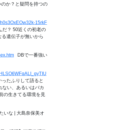
いのか？と疑問を持つの
39h0s3OxEOw32k-15rkF
るんだ？ 50近くの初老の
くなる遺伝子が無いから
dex.htm
DBで一番強い
=lXHLSO6WFqALI_gyTIU
 わかったふりして語ると
れない、あるいはバカ
お前の生きてる環境を見
いな | 大島奈保美オ