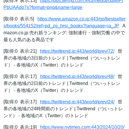
[取得:9 表示:13]
https://pbs.twimg.com:443/media/GaMfPt
PbUAAdo7s?format=png&name=large
[取得:0 表示:5]
https://www.amazon.co.jp:443/gp/bestseller
s/books/554152/ref=pd_zg_hrsr_books?language=ja_JP
A
mazon.co.jp 売れ筋ランキング: 強制連行・強制労働 の中で
最も人気のある商品です
[取得:0 表示:21]
https://twittrend.jp:443/world/prev/72/
世
界の各地域の3日前のトレンド | Twittrend（ついっトレン
ド） - 各地域のX（Twitter）のトレンド
[取得:0 表示:17]
https://twittrend.jp:443/world/prev/48/
世
界の各地域の2日前のトレンド | Twittrend（ついっトレン
ド） - 各地域のX（Twitter）のトレンド
[取得:0 表示:17]
https://twittrend.jp:443/world/prev/24/
世
界の各地域の24時間前のトレンド | Twittrend（ついっトレ
ンド） - 各地域のX（Twitter）のトレンド
[取得:0 表示:19]
https://www.nytimes.com:443/2024/10/20/