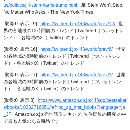
us/politics/jill-stein-harris-trump.html
Jill Stein Won’t Stop.
No Matter Who Asks. - The New York Times
[取得:0 表示:19]
https://twittrend.jp:443/world/prev/12/
世
界の各地域の12時間前のトレンド | Twittrend（ついっトレ
ンド） - 各地域のX（Twitter）のトレンド
[取得:0 表示:16]
https://twittrend.jp:443/world/prev/6/
世界
の各地域の6時間前のトレンド | Twittrend（ついっトレン
ド） - 各地域のX（Twitter）のトレンド
[取得:0 表示:17]
https://twittrend.jp:443/world/prev/3/
世界
の各地域の3時間前のトレンド | Twittrend（ついっトレン
ド） - 各地域のX（Twitter）のトレンド
[取得:0 表示:3]
https://www.amazon.co.jp:443/gp/bestseller
s/books/10332716051/ref=pd_zg_hrsr_books?language=ja
_JP
Amazon.co.jp 売れ筋ランキング: 先住民族の研究 の中
で最も人気のある商品です