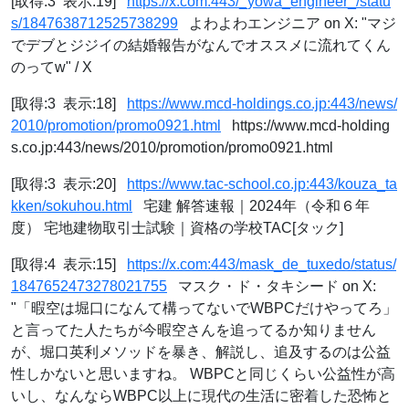
[取得:3 表示:19]
https://x.com:443/_yowa_engineer_/statu
s/1847638712525738299
よわよわエンジニア on X: "マジ
でデブとジジイの結婚報告がなんでオススメに流れてくん
のってw" / X
[取得:3 表示:18]
https://www.mcd-holdings.co.jp:443/news/
2010/promotion/promo0921.html
https://www.mcd-holding
s.co.jp:443/news/2010/promotion/promo0921.html
[取得:3 表示:20]
https://www.tac-school.co.jp:443/kouza_ta
kken/sokuhou.html
宅建 解答速報｜2024年（令和６年
度） 宅地建物取引士試験｜資格の学校TAC[タック]
[取得:4 表示:15]
https://x.com:443/mask_de_tuxedo/status/
1847652473278021755
マスク・ド・タキシード on X:
"「暇空は堀口になんて構ってないでWBPCだけやってろ」
と言ってた人たちが今暇空さんを追ってるか知りません
が、堀口英利メソッドを暴き、解説し、追及するのは公益
性しかないと思いますね。 WBPCと同じくらい公益性が高
いし、なんならWBPC以上に現代の生活に密着した恐怖と