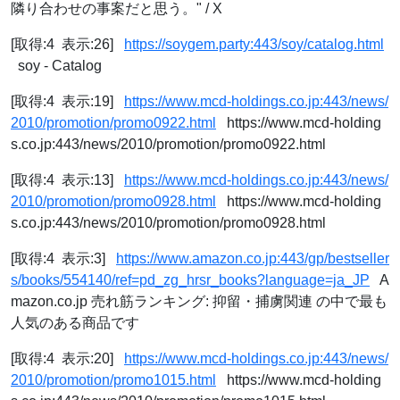
隣り合わせの事案だと思う。" / X
[取得:4 表示:26]
https://soygem.party:443/soy/catalog.html
soy - Catalog
[取得:4 表示:19]
https://www.mcd-holdings.co.jp:443/news/
2010/promotion/promo0922.html
https://www.mcd-holding
s.co.jp:443/news/2010/promotion/promo0922.html
[取得:4 表示:13]
https://www.mcd-holdings.co.jp:443/news/
2010/promotion/promo0928.html
https://www.mcd-holding
s.co.jp:443/news/2010/promotion/promo0928.html
[取得:4 表示:3]
https://www.amazon.co.jp:443/gp/bestseller
s/books/554140/ref=pd_zg_hrsr_books?language=ja_JP
A
mazon.co.jp 売れ筋ランキング: 抑留・捕虜関連 の中で最も
人気のある商品です
[取得:4 表示:20]
https://www.mcd-holdings.co.jp:443/news/
2010/promotion/promo1015.html
https://www.mcd-holding