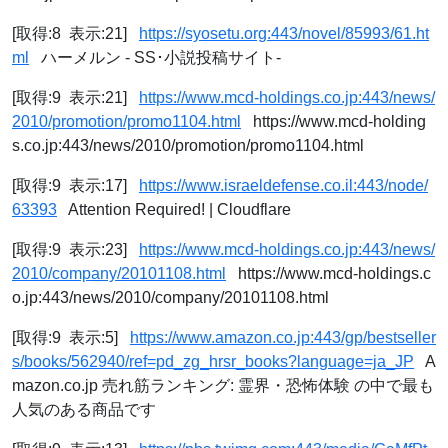
[取得:8 表示:21]
https://syosetu.org:443/novel/85993/61.ht
ml
ハーメルン - SS･小説投稿サイト-
[取得:9 表示:21]
https://www.mcd-holdings.co.jp:443/news/
2010/promotion/promo1104.html
https://www.mcd-holding
s.co.jp:443/news/2010/promotion/promo1104.html
[取得:9 表示:17]
https://www.israeldefense.co.il:443/node/
63393
Attention Required! | Cloudflare
[取得:9 表示:23]
https://www.mcd-holdings.co.jp:443/news/
2010/company/20101108.html
https://www.mcd-holdings.c
o.jp:443/news/2010/company/20101108.html
[取得:9 表示:5]
https://www.amazon.co.jp:443/gp/bestseller
s/books/562940/ref=pd_zg_hrsr_books?language=ja_JP
A
mazon.co.jp 売れ筋ランキング: 霊界・恐怖体験 の中で最も
人気のある商品です