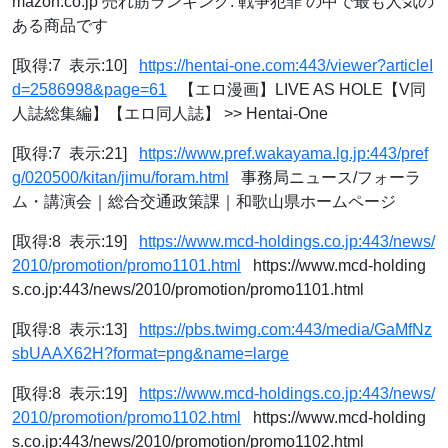
mazon.co.jp 売れ筋ランキング: 戦争犯罪 の中で最も人気の
ある商品です
[取得:7 表示:10]
https://hentai-one.com:443/viewer?articleI
d=2586998&page=61
【エロ漫画】LIVE AS HOLE【V同
人誌総集編】【エロ同人誌】 >> Hentai-One
[取得:7 表示:21]
https://www.pref.wakayama.lg.jp:443/pref
g/020500/kitan/jimu/foram.html
事務局ニュース/フォーラ
ム・講演会｜総合交通政策課｜和歌山県ホームページ
[取得:8 表示:19]
https://www.mcd-holdings.co.jp:443/news/
2010/promotion/promo1101.html
https://www.mcd-holding
s.co.jp:443/news/2010/promotion/promo1101.html
[取得:8 表示:13]
https://pbs.twimg.com:443/media/GaMfNz
sbUAAX62H?format=png&name=large
[取得:8 表示:19]
https://www.mcd-holdings.co.jp:443/news/
2010/promotion/promo1102.html
https://www.mcd-holding
s.co.jp:443/news/2010/promotion/promo1102.html