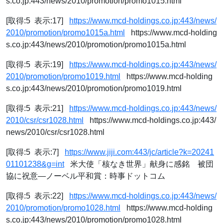
s.co.jp:443/news/2010/promotion/promo1015.html
[取得:5 表示:17]
https://www.mcd-holdings.co.jp:443/news/
2010/promotion/promo1015a.html
https://www.mcd-holding
s.co.jp:443/news/2010/promotion/promo1015a.html
[取得:5 表示:19]
https://www.mcd-holdings.co.jp:443/news/
2010/promotion/promo1019.html
https://www.mcd-holding
s.co.jp:443/news/2010/promotion/promo1019.html
[取得:5 表示:21]
https://www.mcd-holdings.co.jp:443/news/
2010/csr/csr1028.html
https://www.mcd-holdings.co.jp:443/
news/2010/csr/csr1028.html
[取得:5 表示:7]
https://www.jiji.com:443/jc/article?k=20241
01101238&g=int
米大使「核なき世界」献身に感銘 被団
協に祝意―ノーベル平和賞：時事ドットコム
[取得:5 表示:22]
https://www.mcd-holdings.co.jp:443/news/
2010/promotion/promo1028.html
https://www.mcd-holding
s.co.jp:443/news/2010/promotion/promo1028.html