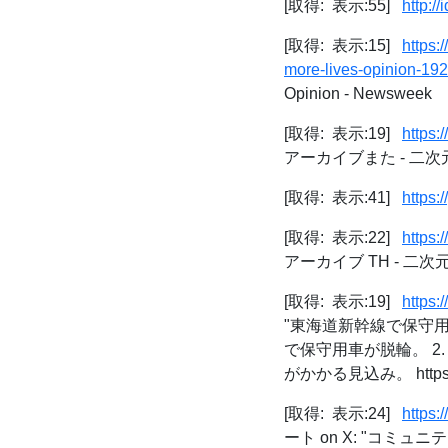
[取得: 表示:55]
http:/
[取得: 表示:15]
https:
more-lives-opinion-19
Opinion - Newsweek
[取得: 表示:19]
https:
アーカイブまた - 二
[取得: 表示:41]
https:
[取得: 表示:22]
https:
アーカイブ TH - 二
[取得: 表示:19]
https
"東海道新幹線で保守
で保守用車が脱輪。 2
がかかる見込み。 https://t.
[取得: 表示:24]
https
ート on X: "コミュニテ