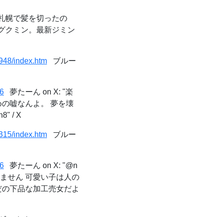
札幌で髪を切ったの
とグクミン。最新ジミン
948/index.htm
ブルー
6
夢たーん on X: "楽
の嘘なんよ。 夢を壊
" / X
315/index.htm
ブルー
6
夢たーん on X: "@n
撮りません 可愛い子は人の
だの下品な加工売女だよ