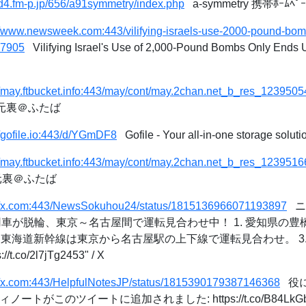
/id4.fm-p.jp/656/a91symmetry/index.php
a-symmetry 携帯ﾎｰﾑﾍﾟｰｼ
//www.newsweek.com:443/vilifying-israels-use-2000-pound-bom
27905
Vilifying Israel's Use of 2,000-Pound Bombs Only Ends U
//may.ftbucket.info:443/may/cont/may.2chan.net_b_res_1239505
次元裏＠ふたば
//gofile.io:443/d/YGmDF8
Gofile - Your all-in-one storage soluti
//may.ftbucket.info:443/may/cont/may.2chan.net_b_res_1239516
次元裏＠ふたば
://x.com:443/NewsSokuhou24/status/1815136966071193897
ニュ
用車が脱輪、東京～名古屋間で運転見合わせ中！ 1. 愛知県の
. 東海道新幹線は東京から名古屋駅の上下線で運転見合わせ。 3
co/2l7jTg2453" / X
://x.com:443/HelpfulNotesJP/status/1815390179387146368
役に
ィノートがこのツイートに追加されました: https://t.co/B84LkGby