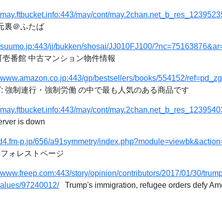
//may.ftbucket.info:443/may/cont/may.2chan.net_b_res_1239523
次元裏＠ふたば
://suumo.jp:443/jj/bukken/shosai/JJ010FJ100/?nc=75163876&a
町壱番館 中古マンション物件情報
//www.amazon.co.jp:443/gp/bestsellers/books/554152/ref=pd_z
ング: 強制連行・強制労働 の中で最も人気のある商品です
//may.ftbucket.info:443/may/cont/may.2chan.net_b_res_1239540
erver is down
//id4.fm-p.jp/656/a91symmetry/index.php?module=viewbk&act
ory フォレストページ
//www.freep.com:443/story/opinion/contributors/2017/01/30/trum
values/97240012/
Trump's immigration, refugee orders defy Am