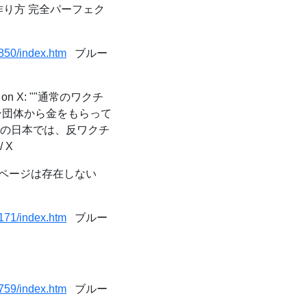
作り方 完全パーフェク
850/index.htm
ブルー
n X: ""通常のワクチ
ン団体から金をもらって
方の日本では、反ワクチ
 X
| このページは存在しない
171/index.htm
ブルー
759/index.htm
ブルー