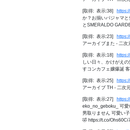
[取得: 表示:38]
https:
か？お揃いパジャマと杢
とSMERALDO GARD
[取得: 表示:23]
https:
アーカイブまた - 二
[取得: 表示:18]
https
しい日々、かけがえの
すコンカフェ嬢爆誕 客とつなが
[取得: 表示:25]
https:
アーカイブ TH - 二
[取得: 表示:27]
https
eko_no_gebok
男取りません 可愛い
🤣 https://t.co/Ohs60Ci