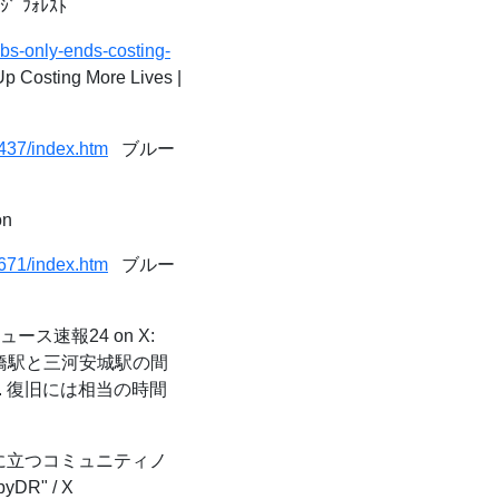
ﾞ ﾌｫﾚｽﾄ
bs-only-ends-costing-
p Costing More Lives |
437/index.htm
ブルー
on
671/index.htm
ブルー
ース速報24 on X:
豊橋駅と三河安城駅の間
. 復旧には相当の時間
立つコミュニティノ
DR" / X