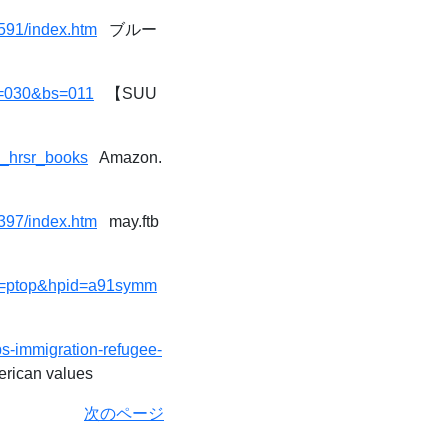
591/index.htm
ブルー
r=030&bs=011
【SUU
g_hrsr_books
Amazon.
397/index.htm
may.ftb
ion=ptop&hpid=a91symm
ps-immigration-refugee-
erican values
次のページ