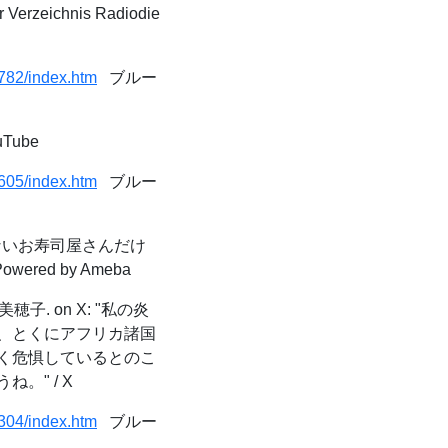
 Verzeichnis Radiodie
782/index.htm
ブルー
uTube
605/index.htm
ブルー
いお寿司屋さんだけ
d by Ameba
穂子. on X: "私の炎
、とくにアフリカ諸国
く危惧しているとのこ
" / X
304/index.htm
ブルー