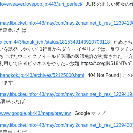
//loveweaver.lovepop.jp:443/juri_perfect/
JURIの正しい彼女の
//may.ftbucket.info:443/may/cont/may.2chan.net_b_res_1239413
次元裏＠ふたば
//x.com:443/tanuk_ichi/status/1815349143910703118
たぬきち o
いを誘発しやすい" 1行目からダウト イギリスでは、反ワクチ
ち上げたウェイクフィールド医師の医師免許が剥奪された 一
信者ビジネスをやりたい放題 https://t.co/gjN518NTvn" /
//bangkok.jp:443/archives/52125000.html
404 Not Found 
います
//may.ftbucket.info:443/may/cont/may.2chan.net_b_res_1239419
次元裏＠ふたば
//www.google.pl:443/maps/preview
Google マップ
//may.ftbucket.info:443/may/cont/may.2chan.net_b_res_1239420
次元裏＠ふたば