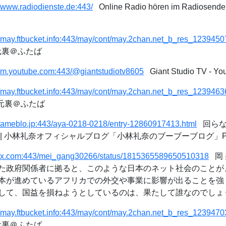
//www.radiodienste.de:443/
Online Radio hören im Radiosender
//may.ftbucket.info:443/may/cont/may.2chan.net_b_res_1239450
次元裏＠ふたば
//m.youtube.com:443/@giantstudiotv8605
Giant Studio TV - Yo
//may.ftbucket.info:443/may/cont/may.2chan.net_b_res_1239463
次元裏＠ふたば
//ameblo.jp:443/aya-0218-0218/entry-12860917413.html
回らな
 小林礼奈オフィシャルブログ「小林礼奈のブーブーブログ」Powere
://x.com:443/mei_gang30266/status/1815365589650510318
岡 美
た政府関係者に拠ると、このような日本のネット社会のことが
本が進めているアフリカでの外交や事業に影響が出ることを強
て、国益を損ねようとしているのは、果たして誰なのでしょうね。
//may.ftbucket.info:443/may/cont/may.2chan.net_b_res_1239470
次元裏＠ふたば