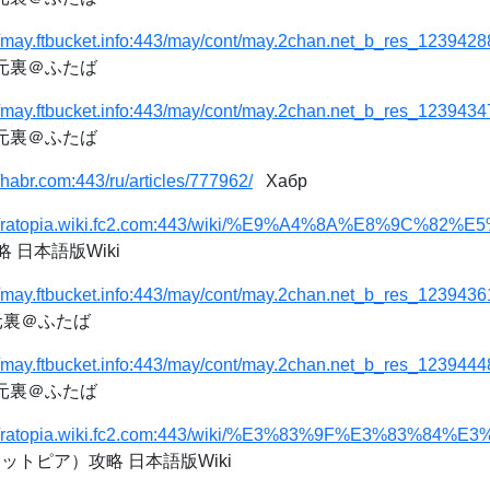
//may.ftbucket.info:443/may/cont/may.2chan.net_b_res_1239428
次元裏＠ふたば
//may.ftbucket.info:443/may/cont/may.2chan.net_b_res_1239434
次元裏＠ふたば
//habr.com:443/ru/articles/777962/
Хабр
://ratopia.wiki.fc2.com:443/wiki/%E9%A4%8A%E8%9C%82%
 日本語版Wiki
//may.ftbucket.info:443/may/cont/may.2chan.net_b_res_1239436
次元裏＠ふたば
//may.ftbucket.info:443/may/cont/may.2chan.net_b_res_1239444
次元裏＠ふたば
://ratopia.wiki.fc2.com:443/wiki/%E3%83%9F%E3%83%84
a（ラットピア）攻略 日本語版Wiki