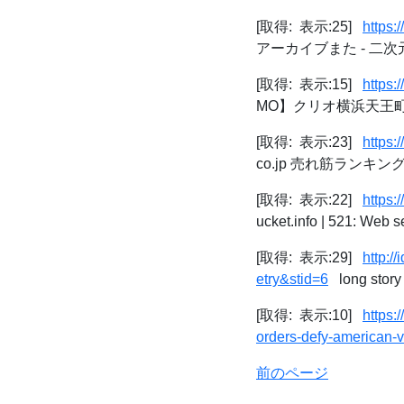
[取得: 表示:25]
https:
アーカイブまた - 二
[取得: 表示:15]
https
MO】クリオ横浜天王
[取得: 表示:23]
https:
co.jp 売れ筋ランキ
[取得: 表示:22]
https:
ucket.info | 521: Web s
[取得: 表示:29]
http:
etry&stid=6
long st
[取得: 表示:10]
https:
orders-defy-american-
前のページ