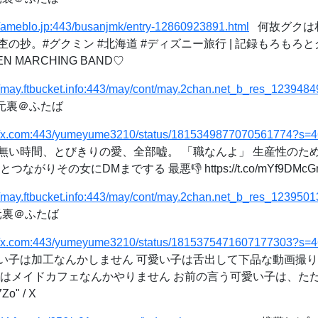
//ameblo.jp:443/busanjmk/entry-12860923891.html
何故グクは
の抄。#グクミン #北海道 #ディズニー旅行 | 記録もろもろ
EN MARCHING BAND♡
//may.ftbucket.info:443/may/cont/may.2chan.net_b_res_1239484
次元裏＠ふたば
://x.com:443/yumeyume3210/status/1815349877070561774?s=4
無い時間、とびきりの愛、全部嘘。 「職なんよ」 生産性のため
りその女にDMまでする 最悪👎 https://t.co/mYf9DMcGn8
//may.ftbucket.info:443/may/cont/may.2chan.net_b_res_1239501
次元裏＠ふたば
://x.com:443/yumeyume3210/status/1815375471607177303?s=4
u_ 可愛い子は加工なんかしません 可愛い子は舌出して下品な動画
子はメイドカフェなんかやりません お前の言う可愛い子は、た
7Zo" / X