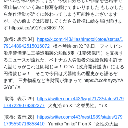
レベルが私の限界ですが、今後自分らしい作品を色鉛筆で
沢山描いていく為に模写を続けてまいりました もしかした
ら創作活動が近くに終わってしまう可能性もございます
が、その前までは応援してくださる皆様に絵を届け続けま
す https://t.co/u91Ycu3lK6" / X
[取得: 表示:34]
https://x.com:443/HashimotoKotoe/status/1
791448942515016072
橋本琴絵 on X: "先日、フィリピン
沿岸警備隊に三菱造船製の船舶5隻（1隻68億円）を支援す
るニュースが流れた。ベトナム人労働者の医療保険も許せ
ん話じゃがこれは朗報じゃ！ ODA（政府開発援助）による
円借款じゃ！ そこで今日は兵器輸出の歴史から語るぞ！
まず、 三井物産など各財閥が集まって https://t.co/hXyzyYA
GYs" / X
[取得: 表示:29]
https://twitter.com:443/fwgd2173/status/179
1787229079392277
犬丸治 on X: "名誉男性。" / X
[取得: 表示:28]
https://twitter.com:443/nest1989/status/179
1795550716858410
Yumiko ”miko” F on X: "女性の大臣