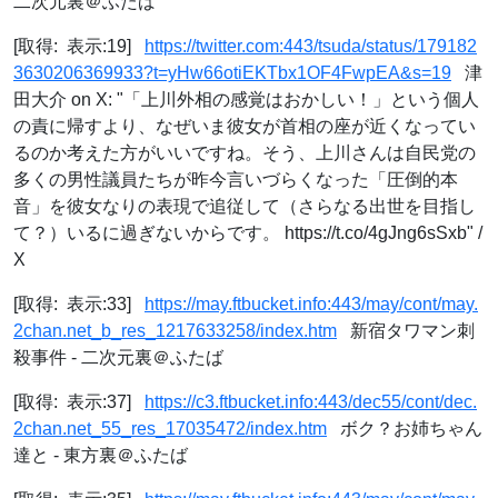
二次元裏＠ふたば
[取得: 表示:19]
https://twitter.com:443/tsuda/status/179182
3630206369933?t=yHw66otiEKTbx1OF4FwpEA&s=19
津
田大介 on X: "「上川外相の感覚はおかしい！」という個人
の責に帰すより、なぜいま彼女が首相の座が近くなってい
るのか考えた方がいいですね。そう、上川さんは自民党の
多くの男性議員たちが昨今言いづらくなった「圧倒的本
音」を彼女なりの表現で追従して（さらなる出世を目指し
て？）いるに過ぎないからです。 https://t.co/4gJng6sSxb" /
X
[取得: 表示:33]
https://may.ftbucket.info:443/may/cont/may.
2chan.net_b_res_1217633258/index.htm
新宿タワマン刺
殺事件 - 二次元裏＠ふたば
[取得: 表示:37]
https://c3.ftbucket.info:443/dec55/cont/dec.
2chan.net_55_res_17035472/index.htm
ボク？お姉ちゃん
達と - 東方裏＠ふたば