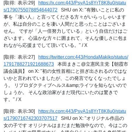
[取得: 表示:29]
https://x.com:443/PsyA1s8YrT8K8u0/statu
s/1790755078854644072
SHU on X: "有難いことに私の
事を「凄い人」と言ってくださる方々がいらっしゃいます
が、私は自分のことを凄い人間だと思ったことはございま
せん。 ですが「人一倍努力している」という自信だけはご
ざいます。 心温かな方々に囲まれて、そんな優しさに包ま
れながら応援までして頂いている。" / X
[取得: 表示:27]
https://twitter.com:443/HondaMakiko/status/
1791788271921688673
本田まきこ@立憲民主党【朝霞市
議会議員】 on X: "初の女性首相にと担ぎ出されるのではな
いかと言われていましたが、この発言でなくなったでしょ
う。 リプロダクティブヘルス&amp;ライツを知らないので
しょうか。 そんな政治家がまだ現代にいたのは驚きで
す。" / X
[取得: 表示:30]
https://x.com:443/PsyA1s8YrT8K8u0/statu
s/1790716742303707517
SHU on X: "オリジナル作品の
女の子です オリジナルはまだまだ勉強中なので、今はこの