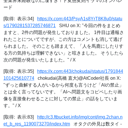
全業界未経験なのに凄すぎ！ド変態変則イラマのオンパレ
ード
[取得: 表示:34]
https://x.com:443/PsyA1s8YrT8K8u0/statu
s/1790281537285746871
SHU on X: "今回の件をまとめ
ますと、2件の問題が発生しておりました。 1件目は通報さ
れたことについてですが、この方はコメントも消して逃げ
られました。 そのことも踏まえて、「人を馬鹿にしたりす
る方の気持ちは理解できない」と呟きました。 そうしたら
次の問題が発生いたしました。" / X
[取得: 表示:35]
https://x.com:443/chokudai/status/1791844
101425610774
chokudai(高橋 直大)@AtCoder社長 on X:
"ずっと曲解する人がいるから何度も言うけど「AIの禁止」
とは全く言ってないです。「AIへ問題文をコピペしたり画
像を直接食わせることに対しての禁止」の話をしていま
す。" / X
[取得: 表示:83]
http://c3.ftbucket.info/img/cont/img.2chan.n
et_b_res_1190073270/index.htm
オタクの外見は数タイ -