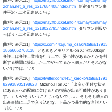
[取得: 表示:35]
https://may.ftbucket.info:443/may/cont/may.
2chan.net_b_res_1217684408/index.htm
新宿タワマン事
件平沢 - 二次元裏＠ふたば
[取得: 表示:31]
https://may.ftbucket.info:443/may/cont/may.
2chan.net_b_res_1218022795/index.htm
タワマン刺殺や
っぱり - 二次元裏＠ふたば
[取得: 表示:31]
https://x.com:443/jump_ozaki/status/17913
18666052768138
ときめきメモリアル on X: "@300kojin
弁護士は弁護士業務を行う上で、妥当性があるかとかを判
断する機関に提出した上でやってるから個人だとそれがな
いだけでは。" / X
[取得: 表示:36]
https://twitter.com:443/_keroko/status/1791
829938905198628
Mizuho.H on X: "「出産が困難な状況
にある人への配慮に欠けるとの指摘が出る可能性がありま
す。」 いやそういうことじゃないでしょ。そもそも他人の
出産事情に土足で入り込むな、下品かつ暴力的な言説とい
う話。" / X