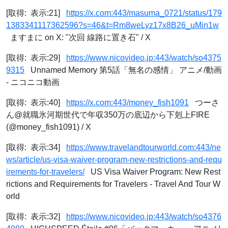
[取得: 表示:21]
https://x.com:443/masuma_0721/status/179
1383341117362596?s=46&t=Rm8weLyz17x8B26_uMin1w
ますまに on X: "次回 線路に置き石" / X
[取得: 表示:29]
https://www.nicovideo.jp:443/watch/so4375
9315
Unnamed Memory 第5話「無名の感情」 アニメ/動画
- ニコニコ動画
[取得: 表示:40]
https://x.com:443/money_fish1091
つーさ
ん@就職氷河期世代で年収350万の底辺から下剋上FIRE
(@money_fish1091) / X
[取得: 表示:34]
https://www.travelandtourworld.com:443/ne
ws/article/us-visa-waiver-program-new-restrictions-and-requ
irements-for-travelers/
US Visa Waiver Program: New Rest
rictions and Requirements for Travelers - Travel And Tour W
orld
[取得: 表示:32]
https://www.nicovideo.jp:443/watch/so4376