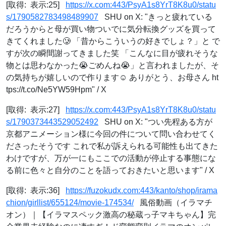
[取得: 表示:25]
https://x.com:443/PsyA1s8YrT8K8u0/statu
s/1790582783498489907
SHU on X: "きっと疲れている
だろうからと母が買い物ついでに気分転換グッズを買って
きてくれました🥲 「昔からこういうの好きでしょ？」と で
すが次の瞬間謝ってきました笑 「こんなに目が疲れそうな
物とは思わなかった😭ごめんね😭」と言われましたが、そ
の気持ちが嬉しいので作ります☺️ ありがとう、お母さん ht
tps://t.co/Ne5YW59Hpm" / X
[取得: 表示:27]
https://x.com:443/PsyA1s8YrT8K8u0/statu
s/1790373443529052492
SHU on X: "つい先程ある方が
京都アニメーション様に今回の件について問い合わせてく
ださったそうです これで私が訴えられる可能性も出てきた
わけですが、万が一にもここでの活動が停止する事態にな
る前に色々と自分のことを語っておきたいと思います" / X
[取得: 表示:36]
https://fuzokudx.com:443/kanto/shop/irama
chion/girllist/655124/movie-174534/
風俗動画（イラマチ
オン）｜【イラマスペック激高の秘蔵っ子マキちゃん】完