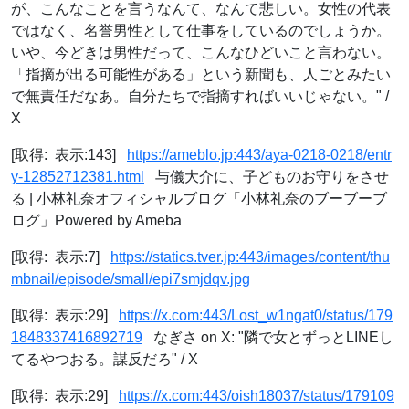
が、こんなことを言うなんて、なんて悲しい。女性の代表
ではなく、名誉男性として仕事をしているのでしょうか。
いや、今どきは男性だって、こんなひどいこと言わない。
「指摘が出る可能性がある」という新聞も、人ごとみたい
で無責任だなあ。自分たちで指摘すればいいじゃない。" /
X
[取得: 表示:143]
https://ameblo.jp:443/aya-0218-0218/entr
y-12852712381.html
与儀大介に、子どものお守りをさせ
る | 小林礼奈オフィシャルブログ「小林礼奈のブーブーブ
ログ」Powered by Ameba
[取得: 表示:7]
https://statics.tver.jp:443/images/content/thu
mbnail/episode/small/epi7smjdqv.jpg
[取得: 表示:29]
https://x.com:443/Lost_w1ngat0/status/179
1848337416892719
なぎさ on X: "隣で女とずっとLINEし
てるやつおる。謀反だろ" / X
[取得: 表示:29]
https://x.com:443/oish18037/status/179109