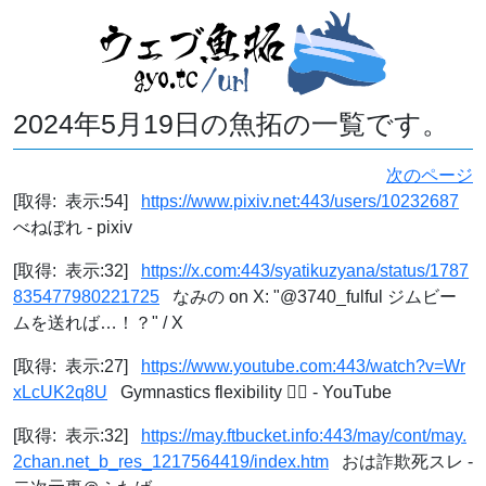
2024年5月19日の魚拓の一覧です。
次のページ
[取得: 表示:54]
https://www.pixiv.net:443/users/10232687
べねぼれ - pixiv
[取得: 表示:32]
https://x.com:443/syatikuzyana/status/1787
835477980221725
なみの on X: "@3740_fulful ジムビー
ムを送れば…！？" / X
[取得: 表示:27]
https://www.youtube.com:443/watch?v=Wr
xLcUK2q8U
Gymnastics flexibility 🤸‍♂️ - YouTube
[取得: 表示:32]
https://may.ftbucket.info:443/may/cont/may.
2chan.net_b_res_1217564419/index.htm
おは詐欺死スレ -