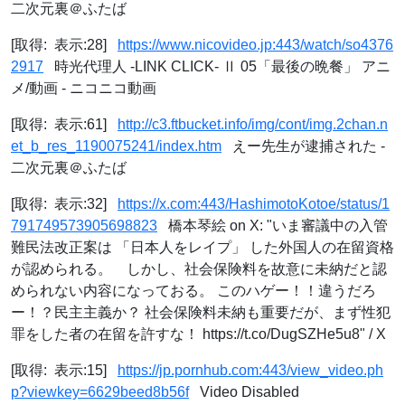
二次元裏＠ふたば
[取得: 表示:28]
https://www.nicovideo.jp:443/watch/so4376
2917
時光代理人 -LINK CLICK- Ⅱ 05「最後の晩餐」 アニ
メ/動画 - ニコニコ動画
[取得: 表示:61]
http://c3.ftbucket.info/img/cont/img.2chan.n
et_b_res_1190075241/index.htm
えー先生が逮捕された -
二次元裏＠ふたば
[取得: 表示:32]
https://x.com:443/HashimotoKotoe/status/1
791749573905698823
橋本琴絵 on X: "いま審議中の入管
難民法改正案は 「日本人をレイプ」 した外国人の在留資格
が認められる。 しかし、社会保険料を故意に未納だと認
められない内容になっておる。 このハゲー！！違うだろ
ー！？民主主義か？ 社会保険料未納も重要だが、まず性犯
罪をした者の在留を許すな！ https://t.co/DugSZHe5u8" / X
[取得: 表示:15]
https://jp.pornhub.com:443/view_video.ph
p?viewkey=6629beed8b56f
Video Disabled