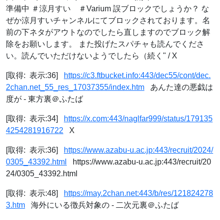
準備中 ＃涼月すい ＃Varium 誤ブロックでしょうか？ な
ぜか涼月すいチャンネルにてブロックされております。名
前の下ネタがアウトなのでしたら直しますのでブロック解
除をお願いします。 また投げたスパチャも読んでくださ
い。読んでいただけないようでしたら（続く" / X
[取得: 表示:36]
https://c3.ftbucket.info:443/dec55/cont/dec.
2chan.net_55_res_17037355/index.htm
あんた達の悪戯は
度が - 東方裏＠ふたば
[取得: 表示:34]
https://x.com:443/naglfar999/status/179135
4254281916722
X
[取得: 表示:36]
https://www.azabu-u.ac.jp:443/recruit/2024/
0305_43392.html
https://www.azabu-u.ac.jp:443/recruit/20
24/0305_43392.html
[取得: 表示:48]
https://may.2chan.net:443/b/res/121824278
3.htm
海外にいる徴兵対象の - 二次元裏＠ふたば