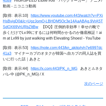
4089
HIGHSPEED Étoile #06「バックマーカー」 アニメ/
動画 - ニコニコ動画
[取得: 表示:10]
https://www.youtube.com:443/watch?v=PXi
HsBvigD0&lc=UgzJomO-LBHDM5Oc3e14AaABAg.9VrA5T
SdOX69VrURbZItBw
【DQ】圧倒的非効率！幸せの靴で
歩くだけでLv.99にするには何時間かかるのか徹底検証！ai
m at Lv99 by just walking with Elevating Shoes! - YouTube
[取得: 表示:53]
https://note.com:443/kn_akito/n/n7e6997dc
41a3
マイナーカプのオタクが韓国へ自カプの同人誌を買
いに行った話｜あきと
[取得: 表示:44]
https://x.com:443/PK_n_MG
あきと⚠️ネタ
バレ中 (@PK_n_MG) / X
次のページ