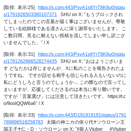
[取得: 表示:25]
https://x.com:443/PsyA1s8YrT8K8u0/statu
s/1791826503380107371
SHU on X: "もうブロックされ
てしまったのでこの言葉が届く事はございませんが、尊敬
している絵師様である凛さんに深く謝罪をいたします。 こ
こ数日間、見るに耐えない投稿を流してしまい申し訳ござ
いませんでした。" / X
[取得: 表示:31]
https://x.com:443/PsyA1s8YrT8K8u0/statu
s/1791262886528274435
SHU on X: "おはようございま
す どなたかは存じませんが、Xに私のことを報告されたよ
うですね。 ですが話せる相手も信じられる人もいないのに
私にどうしろと言うのでしょうか… この際なので言ってし
まいますが、応援してくださるのは本当に有り難いです。
ですが「言葉選び」には注意して頂きたいです。 https://t.c
o/9ooIQQW6a6" / X
[取得: 表示:33]
https://x.com:443/D191919191/status/1791
789896518258783
太陽の神ニカの依り代♰ソウローン王
国王子♰仁・D・ソウローン on X: "#新人Vtuber #Vtuber