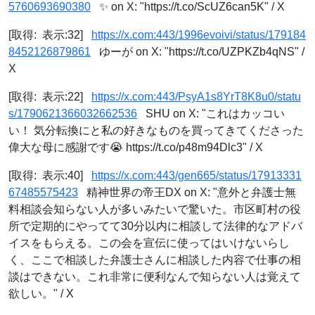
5760693690380
✨ on X: "https://t.co/ScUZ6can5K" / X
[取得: 表示:32]
https://x.com:443/1996evoivi/status/179184
8452126879861
ゆーが on X: "https://t.co/UZPKZb4qNS" /
X
[取得: 表示:22]
https://x.com:443/PsyA1s8YrT8K8u0/statu
s/1790621366032662536
SHU on X: "これはカッコい
い！ 気分転換にと私の好きなものを買ってきてくださった
偉大な母に感謝です😭 https://t.co/p48m94Dlc3" / X
[取得: 表示:40]
https://x.com:443/gen665/status/17913331
67485575423
精神世界の帝王DX on X: "意外と弁護士無
料相談会知らない人が多いみたいで驚いた。市区町村の役
所で定期的にやってて30分以内に相談して法律的なアドバ
イスをもらえる。この会を宣伝に使ってはいけないらし
く、ここで相談した弁護士さんに相談した内容で仕事の相
談はできない。これ非常に便利なんで知らない人は覚えて
欲しい。" / X