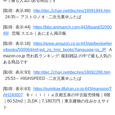
中で最も人気のある商品です
[取得: 表示:86]
http://dec.2chan.net/dec/res/18091944.htm
24:35～ アストロノオ - 二次元裏＠ふたば
[取得: 表示:44]
https://bbs.animanch.com:443/board/32000
49/
悲報 スエル｜あにまん掲示板
[取得: 表示:16]
https://www.amazon.co.jp:443/gp/bestseller
s/books/500064/ref=pd_zg_hrsr_books?language=ja_JP
A
mazon.co.jp 売れ筋ランキング: 復刻雑誌 の中で最も人気の
ある商品です
[取得: 表示:93]
http://dec.2chan.net/dec/res/18092288.htm
25:53～ HIGHSPEED - 二次元裏＠ふたば
[取得: 表示:63]
https://sumikae.ttfuhan.co.jp:443/mansion/T
AH240007
Ｂｒｉｌｌｉａ京都五条の中古販売情報｜6階
｜60.52m2｜2LDK｜7,180万円｜東京建物の住みかえサイ
ト