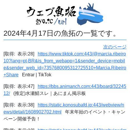
2024年4月17日の魚拓の一覧です。
次のページ
[取得: 表示:28]
https://www.tiktok.com:443/@marcia.ribeiro
10?lang=pt-BR&is_from_webapp=1&sender_device=mobil
e&sender_web_id=7357680095312725510+Marcia.Ribeiro
+Share
Entrar | TikTok
[取得: 表示:47]
https://bbs.animanch.com:443/board/32245
12/
(推定)水瀬鯖スレ｜あにまん掲示板
[取得: 表示:38]
https://static.konosubafd.jp:443/webview/n
ews/detail/1608902702.html
年末年始のイベント・キャン
ペーン開催予告！