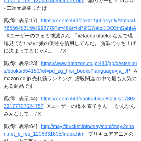
n.net_b_res_1206328649/index.htm
星のカービィ ロボボ
- 二次元裏＠ふたば
[取得: 表示:17]
https://x.com:443/0hkzc1jn6aeydfy/status/1
765564831564992779?s=46&t=lxP9fG7oftbi1DO3mSahbA
Xユーザーのフェミ撲滅さん: 「@taenukitaeko なんで現
場見てないのに娘の供述を信用してんだ。 冤罪でっち上げ
に決まってるじゃん。」 / X
[取得: 表示:23]
https://www.amazon.co.jp:443/gp/bestseller
s/books/554150/ref=pd_zg_hrsr_books?language=ja_JP
A
mazon.co.jp 売れ筋ランキング: 虐殺関連 の中で最も人気の
ある商品です
[取得: 表示:44]
https://x.com:443/naoko45sai/status/17802
33177707024757
Xユーザーの橋本 直子さん: 「なんなん
みんなして」 / X
[取得: 表示:64]
http://may.ftbucket.info/may/cont/may.2cha
n.net_b_res_1206331605/index.htm
プリキュアアニメの