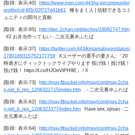
[取得: 表示:40]
https://www.msn.com:443/ja-jp/community/
profile/cid-6f3c02f727d41b61
種をまく人 | 信頼できるコミ
ュニティの関与と貢献
[取得: 表示:85]
http://dec.2chan.net/dec/res/18092747.htm
#2 お弁当作ってもい - 二次元裏＠ふたば
[取得: 表示:37]
https://twitter.com:443/kintamabiyon/status/
1780189315752177759
Xユーザーの選手の妻さん: 「20
時過ぎにティックトックライブやります 投げ銭！投げ銭！
投げ銭！ https://t.co/HJOoVtPH9E」 / X
[取得: 表示:73]
http://may.ftbucket.info/may/cont/may.2cha
n.net_b_res_1206322715/index.htm
. - 二次元裏＠ふたば
[取得: 表示:62]
http://may.ftbucket.info/may/cont/may.2cha
n.net_b_res_1206323377/index.htm
Have sex, ojisan - 二
次元裏＠ふたば
[取得: 表示:64]
http://may.ftbucket.info/may/cont/may.2cha