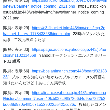
[取得: 表示:10]
https://static.konosubafd.jp:443/webview/im
g/news/banner_notice_coming_2021.png
https://static.kon
osubafd.jp:443/webview/img/news/banner_notice_coming_
2021.png
[取得: 表示:29]
https://c3.ftbucket.info:443/img/cont/img.2c
han.net_b_res_1178438536/index.htm
23時のジタバタた
ぬき - 二次元裏＠ふたば
[取得: 表示:33]
https://page.auctions.yahoo.co.jp:443/jp/au
ction/h1132114568
Yahoo!オークション - エルメス ボリー
ド31 紺系
[取得: 表示:66]
https://bbs.animanch.com:443/board/32183
23/
ブルアカを知らない層からのブルアカアニメの評価を
知りたいんだけど｜あにまん掲示板
[取得: 表示:26]
https://finance.yahoo.co.jp:443/cm/persona
l/history/comment?user=40fcb038c9ff572e6d4d9ee7222b2
bd088d920e4fff5c71e529022ae425cd26c
投稿したコメン