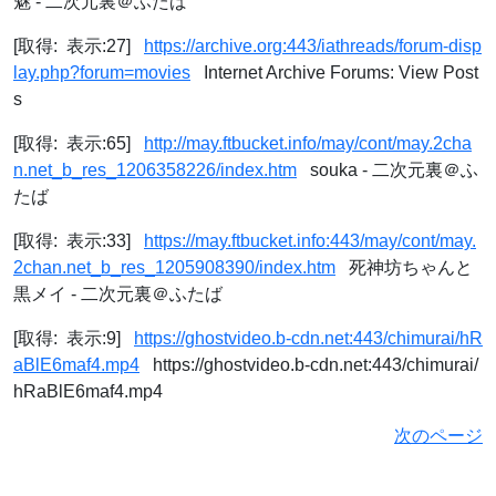
魅 - 二次元裏＠ふたば
[取得: 表示:27]
https://archive.org:443/iathreads/forum-disp
lay.php?forum=movies
Internet Archive Forums: View Post
s
[取得: 表示:65]
http://may.ftbucket.info/may/cont/may.2cha
n.net_b_res_1206358226/index.htm
souka - 二次元裏＠ふ
たば
[取得: 表示:33]
https://may.ftbucket.info:443/may/cont/may.
2chan.net_b_res_1205908390/index.htm
死神坊ちゃんと
黒メイ - 二次元裏＠ふたば
[取得: 表示:9]
https://ghostvideo.b-cdn.net:443/chimurai/hR
aBlE6maf4.mp4
https://ghostvideo.b-cdn.net:443/chimurai/
hRaBlE6maf4.mp4
次のページ