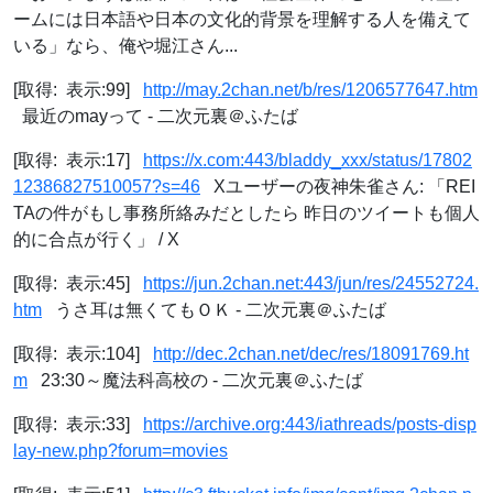
ームには日本語や日本の文化的背景を理解する人を備えて
いる」なら、俺や堀江さん...
[取得: 表示:99]
http://may.2chan.net/b/res/1206577647.htm
最近のmayって - 二次元裏＠ふたば
[取得: 表示:17]
https://x.com:443/bladdy_xxx/status/17802
12386827510057?s=46
Xユーザーの夜神朱雀さん: 「REI
TAの件がもし事務所絡みだとしたら 昨日のツイートも個人
的に合点が行く」 / X
[取得: 表示:45]
https://jun.2chan.net:443/jun/res/24552724.
htm
うさ耳は無くてもＯＫ - 二次元裏＠ふたば
[取得: 表示:104]
http://dec.2chan.net/dec/res/18091769.ht
m
23:30～魔法科高校の - 二次元裏＠ふたば
[取得: 表示:33]
https://archive.org:443/iathreads/posts-disp
lay-new.php?forum=movies