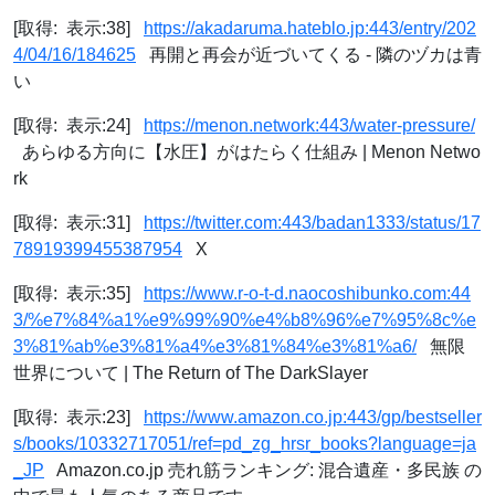
[取得: 表示:38]
https://akadaruma.hateblo.jp:443/entry/202
4/04/16/184625
再開と再会が近づいてくる - 隣のヅカは青
い
[取得: 表示:24]
https://menon.network:443/water-pressure/
あらゆる方向に【水圧】がはたらく仕組み | Menon Netwo
rk
[取得: 表示:31]
https://twitter.com:443/badan1333/status/17
78919399455387954
X
[取得: 表示:35]
https://www.r-o-t-d.naocoshibunko.com:44
3/%e7%84%a1%e9%99%90%e4%b8%96%e7%95%8c%e
3%81%ab%e3%81%a4%e3%81%84%e3%81%a6/
無限
世界について | The Return of The DarkSlayer
[取得: 表示:23]
https://www.amazon.co.jp:443/gp/bestseller
s/books/10332717051/ref=pd_zg_hrsr_books?language=ja
_JP
Amazon.co.jp 売れ筋ランキング: 混合遺産・多民族 の