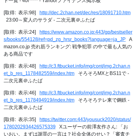
ト一覧 - 40f***** - Yahoo!ファイナンス掲示板
[取得: 表示:98]
http://dec.2chan.net/dec/res/18091710.htm
23:00～変人のサラダ - 二次元裏＠ふたば
[取得: 表示:24]
https://www.amazon.co.jp:443/gp/bestseller
s/books/554128/ref=pd_zg_hrsr_books?language=ja_JP
A
mazon.co.jp 売れ筋ランキング: 戦争犯罪 の中で最も人気の
ある商品です
[取得: 表示:48]
http://c3.ftbucket.info/img/cont/img.2chan.n
et_b_res_1178482559/index.htm
そろそろMXとBS11で -
二次元裏＠ふたば
[取得: 表示:46]
http://c3.ftbucket.info/img/cont/img.2chan.n
et_b_res_1178494919/index.htm
そろそろテレ東で鋼鉄 -
二次元裏＠ふたば
[取得: 表示:35]
https://twitter.com:443/yousuck2020/status/
1780202934426575339
Xユーザーの前澤友作さん: 「お
いおい。まずは謝罪の一言は？社会全体のせい？「審査チ