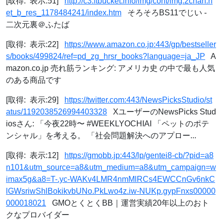
[取得: 表示:51]
http://c3.ftbucket.info/img/cont/img.2chan.n
et_b_res_1178484241/index.htm
そろそろBS11でじい -
二次元裏＠ふたば
[取得: 表示:22]
https://www.amazon.co.jp:443/gp/bestseller
s/books/499824/ref=pd_zg_hrsr_books?language=ja_JP
A
mazon.co.jp 売れ筋ランキング: アメリカ史 の中で最も人気
のある商品です
[取得: 表示:29]
https://twitter.com:443/NewsPicksStudio/st
atus/1192038526994403328
XユーザーのNewsPicks Stud
iosさん: 「今夜22時〜 #WEEKLYOCHIAI 「ペットのポテ
ンシャル」を考える。 「社会問題解決へのアプロー...
[取得: 表示:12]
https://gmobb.jp:443/lp/gentei8-cb/?pid=a8
n101&utm_source=a8&utm_medium=a8&utm_campaign=w
imax5g&a8=T-.yc-WAKv4LMR4nmMlRCs4EWCCnGv6nkC
lGWsriwShlBokikvbUNo.PkLwo4z.iw-NUKp.gypFnxs00000
000018021
GMOとくとくBB｜運営実績20年以上のおト
クなプロバイダー