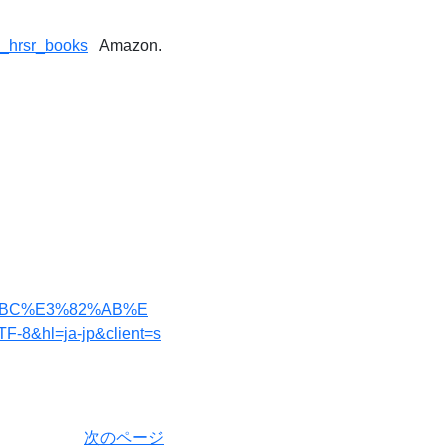
g_hrsr_books
Amazon.
%83%BC%E3%82%AB%E
hl=ja-jp&client=s
次のページ