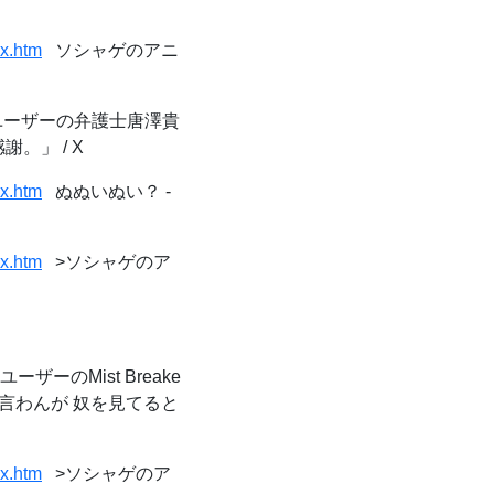
ex.htm
ソシャゲのアニ
ーザーの弁護士唐澤貴
。」 / X
ex.htm
ぬぬいぬい？ -
ex.htm
>ソシャゲのア
ーザーのMist Breake
も言わんが 奴を見てると
ex.htm
>ソシャゲのア