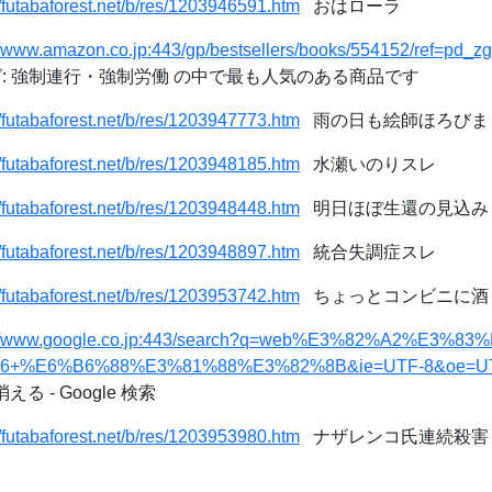
//futabaforest.net/b/res/1203946591.htm
おはローラ
//www.amazon.co.jp:443/gp/bestsellers/books/554152/ref=pd_z
ング: 強制連行・強制労働 の中で最も人気のある商品です
//futabaforest.net/b/res/1203947773.htm
雨の日も絵師ほろびま
//futabaforest.net/b/res/1203948185.htm
水瀬いのりスレ
//futabaforest.net/b/res/1203948448.htm
明日ほぼ生還の見込み
//futabaforest.net/b/res/1203948897.htm
統合失調症スレ
//futabaforest.net/b/res/1203953742.htm
ちょっとコンビニに酒
://www.google.co.jp:443/search?q=web%E3%82%A2%E3
+%E6%B6%88%E3%81%88%E3%82%8B&ie=UTF-8&oe=UTF-8&
る - Google 検索
//futabaforest.net/b/res/1203953980.htm
ナザレンコ氏連続殺害