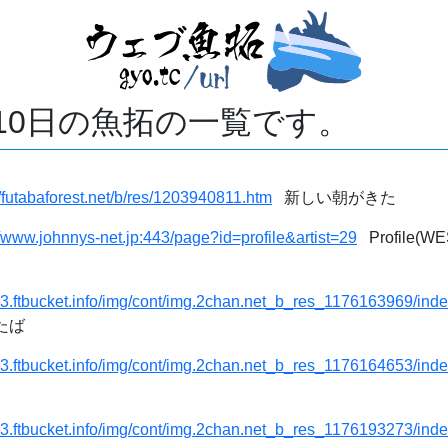
月10日の魚拓の一覧です。
//futabaforest.net/b/res/1203940811.htm
新しい朝がきた
//www.johnnys-net.jp:443/page?id=profile&artist=29
Profile(WES
/c3.ftbucket.info/img/cont/img.2chan.net_b_res_1176163969/ind
たば
/c3.ftbucket.info/img/cont/img.2chan.net_b_res_1176164653/ind
/c3.ftbucket.info/img/cont/img.2chan.net_b_res_1176193273/ind