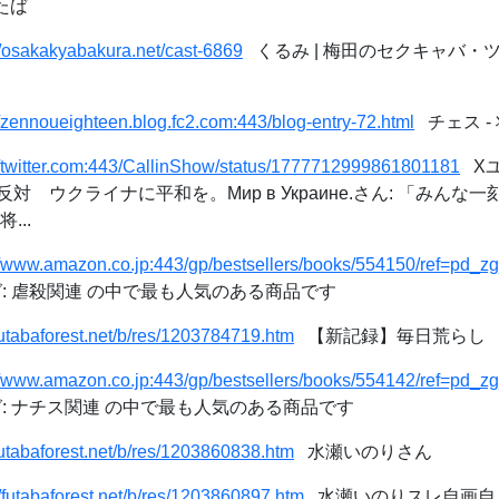
たば
//osakakyabakura.net/cast-6869
くるみ | 梅田のセクキャバ・
//zennoueighteen.blog.fc2.com:443/blog-entry-72.html
チェス -
//twitter.com:443/CallinShow/status/1777712999861801181
Xユ
 ウクライナに平和を。Мир в Украине.さん: 「みんな
...
//www.amazon.co.jp:443/gp/bestsellers/books/554150/ref=pd_z
ング: 虐殺関連 の中で最も人気のある商品です
/futabaforest.net/b/res/1203784719.htm
【新記録】毎日荒らし
//www.amazon.co.jp:443/gp/bestsellers/books/554142/ref=pd_z
ング: ナチス関連 の中で最も人気のある商品です
/futabaforest.net/b/res/1203860838.htm
水瀬いのりさん
//futabaforest.net/b/res/1203860897.htm
水瀬いのりスレ自画自