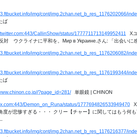
/c3.ftbucket.info/img/cont/img.2chan.net_b_res_1176202066/ind
たば
//twitter.com:443/CallinShow/status/1777711713149952411
Xユ
ウクライナに平和を。Мир в Украине.さん: 「出会いに感謝
/c3.ftbucket.info/img/cont/img.2chan.net_b_res_1176206082/ind
/c3.ftbucket.info/img/cont/img.2chan.net_b_res_1176199344/ind
たば
/www.chinon.co.jp//?page_id=281/
単眼鏡 | CHINON
://x.com:443/Demon_on_Runa/status/1777694826533949470
Xユ
飯の角度が悲惨すぎる・・・ クリー【チャー】に関してはもう何
.
/c3.ftbucket.info/img/cont/img.2chan.net_b_res_1176216377/ind