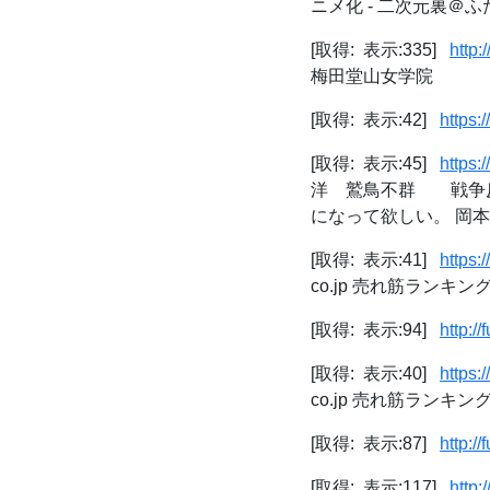
ニメ化 - 二次元裏＠ふ
[取得: 表示:335]
http:
梅田堂山女学院
[取得: 表示:42]
https:
[取得: 表示:45]
https:
洋 鷲鳥不群 戦争反対
になって欲しい。 岡本将
[取得: 表示:41]
https:
co.jp 売れ筋ランキ
[取得: 表示:94]
http:/
[取得: 表示:40]
https:
co.jp 売れ筋ランキ
[取得: 表示:87]
http:/
[取得: 表示:117]
http: