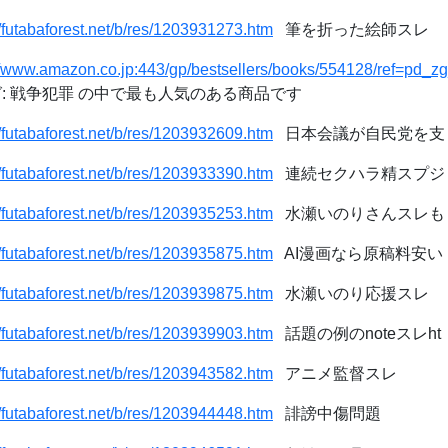
//futabaforest.net/b/res/1203931273.htm
筆を折った絵師スレ
//www.amazon.co.jp:443/gp/bestsellers/books/554128/ref=pd_z
ング: 戦争犯罪 の中で最も人気のある商品です
//futabaforest.net/b/res/1203932609.htm
日本会議が自民党を支
//futabaforest.net/b/res/1203933390.htm
連続セクハラ精スプジ
//futabaforest.net/b/res/1203935253.htm
水瀬いのりさんスレも
//futabaforest.net/b/res/1203935875.htm
AI漫画なら原稿料安い
//futabaforest.net/b/res/1203939875.htm
水瀬いのり応援スレ
//futabaforest.net/b/res/1203939903.htm
話題の例のnoteスレht
//futabaforest.net/b/res/1203943582.htm
アニメ監督スレ
//futabaforest.net/b/res/1203944448.htm
誹謗中傷問題