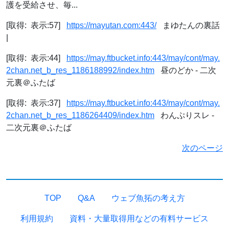
護を受給させ、毎...
[取得: 表示:57]
https://mayutan.com:443/
まゆたんの裏話
|
[取得: 表示:44]
https://may.ftbucket.info:443/may/cont/may.
2chan.net_b_res_1186188992/index.htm
昼のどか - 二次
元裏＠ふたば
[取得: 表示:37]
https://may.ftbucket.info:443/may/cont/may.
2chan.net_b_res_1186264409/index.htm
わんぷりスレ -
二次元裏＠ふたば
次のページ
TOP
Q&A
ウェブ魚拓の考え方
利用規約
資料・大量取得用などの有料サービス