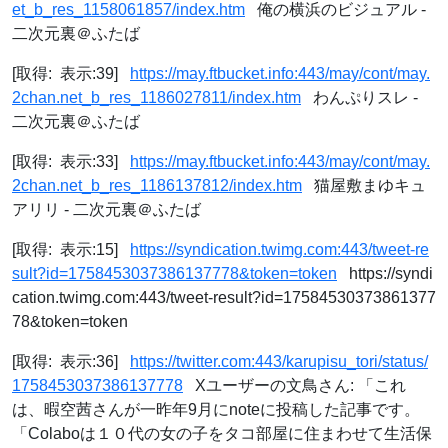
et_b_res_1158061857/index.htm
俺の横浜のビジュアル -
二次元裏＠ふたば
[取得: 表示:39]
https://may.ftbucket.info:443/may/cont/may.
2chan.net_b_res_1186027811/index.htm
わんぷりスレ -
二次元裏＠ふたば
[取得: 表示:33]
https://may.ftbucket.info:443/may/cont/may.
2chan.net_b_res_1186137812/index.htm
猫屋敷まゆキュ
アリリ - 二次元裏＠ふたば
[取得: 表示:15]
https://syndication.twimg.com:443/tweet-re
sult?id=1758453037386137778&token=token
https://syndi
cation.twimg.com:443/tweet-result?id=17584530373861377
78&token=token
[取得: 表示:36]
https://twitter.com:443/karupisu_tori/status/
1758453037386137778
Xユーザーの文鳥さん: 「これ
は、暇空茜さんが一昨年9月にnoteに投稿した記事です。
「Colaboは１０代の女の子をタコ部屋に住まわせて生活保