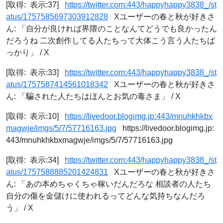
[取得: 表示:37]
https://twitter.com:443/happyhappy3838_/st
atus/1757585697303912828
Xユーザーの春と秋が好きさ
ん: 「自分が良ければ界隈のことなんてどうでも良かったん
だろうね 二次創作してる人たちって大体こう言う人たちば
っかり」 / X
[取得: 表示:33]
https://twitter.com:443/happyhappy3838_/st
atus/1757587414561018342
Xユーザーの春と秋が好きさ
ん: 「騙された人たちはほんとお気の毒さま」 / X
[取得: 表示:10]
https://livedoor.blogimg.jp:443/mnuhkhkbx
magwje/imgs/5/7/57716163.jpg
https://livedoor.blogimg.jp:
443/mnuhkhkbxmagwje/imgs/5/7/57716163.jpg
[取得: 表示:34]
https://twitter.com:443/happyhappy3838_/st
atus/1757588885201424831
Xユーザーの春と秋が好きさ
ん: 「あの本めちゃくちゃ稼いだんだろな 相談者の人たち
自分の傷を金儲けに使われるってどんな気持ちなんだろ
う」 / X