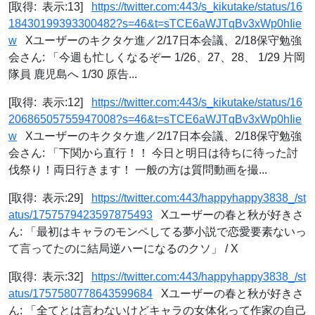
[取得: 表示:13]
https://twitter.com:443/s_kikutake/status/16
18430199393300482?s=46&t=sTCE6aWJTqBv3xWp0hIie
w
Xユーザーのキクタケ進／2/17日本会議、2/18保守勉強
会さん: 「今週も忙しくなるぞー 1/26、27、28、 1/29 片岡
隊員 鹿児島へ 1/30 原告...
[取得: 表示:12]
https://twitter.com:443/s_kikutake/status/16
20686505755947008?s=46&t=sTCE6aWJTqBv3xWp0hIie
w
Xユーザーのキクタケ進／2/17日本会議、2/18保守勉強
会さん: 「下関から直行！！ 今日と明日は待ちに待った討
伐祭り！両日行きます！ 一般の方は質問動画を撮...
[取得: 表示:29]
https://twitter.com:443/happyhappy3838_/st
atus/1757579423597875493
Xユーザーの春と秋が好きさ
ん: 「最初はキャラのモンペしてる夢小説で恋愛要素ないっ
て言ってたのに結局逆ハーになるのクソ」 / X
[取得: 表示:32]
https://twitter.com:443/happyhappy3838_/st
atus/1757580778643599684
Xユーザーの春と秋が好きさ
ん: 「全てとは言わないけどキャラの女体化って作家の自己