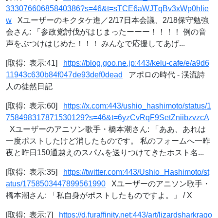
33307660685840386?s=46&t=sTCE6aWJTqBv3xWp0hIie
w
Xユーザーのキクタケ進／2/17日本会議、2/18保守勉強
会さん: 「参政党討伐がはじまったーーー！！！！ 例の音
声をぶつけはじめた！！！ みんなで応援してあげ...
[取得: 表示:41]
https://blog.goo.ne.jp:443/kelu-cafe/e/a9d6
11943c630b84f047de93def0dead
アポロの時代 - 渓流詩
人の徒然日記
[取得: 表示:60]
https://x.com:443/ushio_hashimoto/status/1
758498317871530129?s=46&t=6yzCvRqF9SetZniibzvzcA
Xユーザーのアニソン歌手・橋本潮さん: 「ああ、あれは
一度ポストしたけど消したものです。 私のフォームへ一昨
夜と昨日150通越えのスパムを送りつけてきたホスト名...
[取得: 表示:35]
https://twitter.com:443/Ushio_Hashimoto/st
atus/1758503447899561990
Xユーザーのアニソン歌手・
橋本潮さん: 「私自身がポストしたものですよ。」 / X
[取得: 表示:7]
https://d.furaffinity.net:443/art/lizardsharkrago