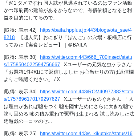
「@1 ダメですね 同人誌が見逃されているのはファン活動
かつ印刷費の建前があるからなので、有償依頼となると利
益を目的にしてるので...
[取得: 表示:42]
https://baila.hpplus.jp:443/blogs/ota_sae/4
8218
【超人気】おにぎり「ぼんご」の穴場・板橋店に行
ってみた【実食レビュー】｜＠BAILA
[取得: 表示:30]
https://twitter.com:443/666_700insect/statu
s/1758504022594756667
Xユーザーの元気な虫ケラさん:
「お題箱1件@1にて返信しました お心当たりの方は返信欄
よりご確認ください」 / X
[取得: 表示:34]
https://twitter.com:443/ROM40977382/statu
s/1757696170179297627
Xユーザーのものぐささん: 「人
は理由があれば嘘をつく 嘘を隠すためにさらに大きな嘘で
塗り固める 嘘の積み重ねで冤罪は生まれる 試し読みした法
廷遊戯の一コマのセ...
[取得: 表示:25]
https://twitter.com:443/s_kikutake/status/16