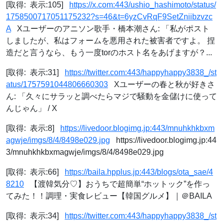
[取得: 表示:105]
https://x.com:443/ushio_hashimoto/status/
1758500717051175232?s=46&t=6yzCvRqF9SetZniibzvzc
A
Xユーザーのアニソン歌手・橋本潮さん: 「私がポスト
しましたが、私はフォームを悪用された被害者ですよ。 捏
造だと言うなら、もう一度torのホスト名をあげますが？...
[取得: 表示:31]
https://twitter.com:443/happyhappy3838_/st
atus/1757591044806660303
Xユーザーの春と秋が好きさ
ん: 「久々にサラッと調べたらマジで騒動を金儲けに使って
んじゃん」 / X
[取得: 表示:8]
https://livedoor.blogimg.jp:443/mnuhkhkbxm
agwje/imgs/8/4/8498e029.jpg
https://livedoor.blogimg.jp:44
3/mnuhkhkbxmagwje/imgs/8/4/8498e029.jpg
[取得: 表示:66]
https://baila.hpplus.jp:443/blogs/ota_sae/4
8210
【渡韓気分♡】おうちで超簡単“ホットック”を作っ
てみた！！調理・実食レビュー【韓国グルメ】｜＠BAILA
[取得: 表示:34]
https://twitter.com:443/happyhappy3838_/st