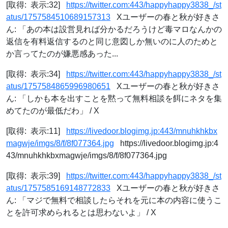
[取得: 表示:32]
https://twitter.com:443/happyhappy3838_/st
atus/1757584510689157313
Xユーザーの春と秋が好きさ
ん: 「あの本は設営見れば分かるだろうけど毒マロなんかの
返信を有料返信するのと同じ意図しか無いのに人のためと
か言ってたのが嫌悪感あった...
[取得: 表示:34]
https://twitter.com:443/happyhappy3838_/st
atus/1757584865996980651
Xユーザーの春と秋が好きさ
ん: 「しかも本を出すことを黙って無料相談を餌にネタを集
めてたのが最低だわ」 / X
[取得: 表示:11]
https://livedoor.blogimg.jp:443/mnuhkhkbx
magwje/imgs/8/f/8f077364.jpg
https://livedoor.blogimg.jp:4
43/mnuhkhkbxmagwje/imgs/8/f/8f077364.jpg
[取得: 表示:39]
https://twitter.com:443/happyhappy3838_/st
atus/1757585169148772833
Xユーザーの春と秋が好きさ
ん: 「マジで無料で相談したらそれを元に本の内容に使うこ
とを許可求められるとは思わないよ」 / X