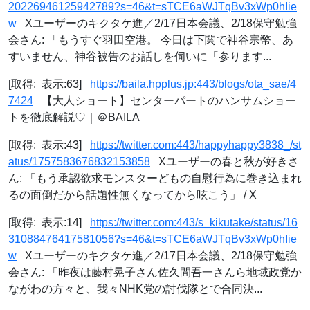
20226946125942789?s=46&t=sTCE6aWJTqBv3xWp0hIie
w
Xユーザーのキクタケ進／2/17日本会議、2/18保守勉強
会さん: 「もうすぐ羽田空港。 今日は下関で神谷宗幣、あ
すいません、神谷被告のお話しを伺いに「参ります...
[取得: 表示:63]
https://baila.hpplus.jp:443/blogs/ota_sae/4
7424
【大人ショート】センターパートのハンサムショー
トを徹底解説♡｜＠BAILA
[取得: 表示:43]
https://twitter.com:443/happyhappy3838_/st
atus/1757583676832153858
Xユーザーの春と秋が好きさ
ん: 「もう承認欲求モンスターどもの自慰行為に巻き込まれ
るの面倒だから話題性無くなってから呟こう」 / X
[取得: 表示:14]
https://twitter.com:443/s_kikutake/status/16
31088476417581056?s=46&t=sTCE6aWJTqBv3xWp0hIie
w
Xユーザーのキクタケ進／2/17日本会議、2/18保守勉強
会さん: 「昨夜は藤村晃子さん佐久間吾一さんら地域政党か
ながわの方々と、我々NHK党の討伐隊とで合同決...