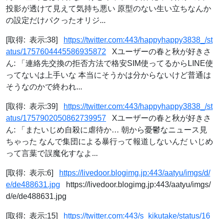
投影が透けて見えて気持ち悪い 原型のない生い立ちなんか
の設定だけパクったオリジ...
[取得: 表示:38]
https://twitter.com:443/happyhappy3838_/st
atus/1757604445586935872
Xユーザーの春と秋が好きさ
ん: 「連絡先交換の拒否方法で格安SIM使ってるからLINE使
ってないは上手いな 本当にそうかは分からないけど普通は
そうなのかで終われ...
[取得: 表示:39]
https://twitter.com:443/happyhappy3838_/st
atus/1757902050862739957
Xユーザーの春と秋が好きさ
ん: 「またいじめ自殺に虐待か… 朝から憂鬱なニュース見
ちゃった なんで集団による暴行って報道しないんだ いじめ
って言葉で誤魔化すなよ...
[取得: 表示:6]
https://livedoor.blogimg.jp:443/aatyu/imgs/d/
e/de488631.jpg
https://livedoor.blogimg.jp:443/aatyu/imgs/
d/e/de488631.jpg
[取得: 表示:15]
https://twitter.com:443/s_kikutake/status/16