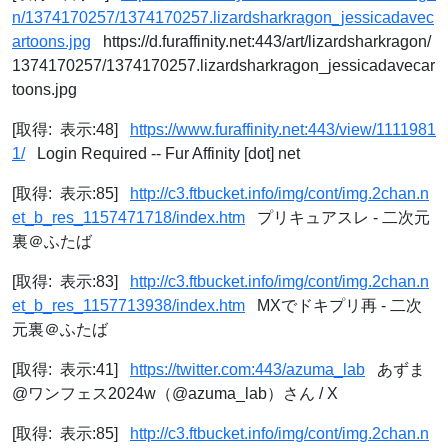
n/1374170257/1374170257.lizardsharkragon_jessicadavec
artoons.jpg
https://d.furaffinity.net:443/art/lizardsharkragon/
1374170257/1374170257.lizardsharkragon_jessicadavecar
toons.jpg
[取得: 表示:48]
https://www.furaffinity.net:443/view/1111981
1/
Login Required -- Fur Affinity [dot] net
[取得: 表示:85]
http://c3.ftbucket.info/img/cont/img.2chan.n
et_b_res_1157471718/index.htm
プリキュアスレ - 二次元
裏＠ふたば
[取得: 表示:83]
http://c3.ftbucket.info/img/cont/img.2chan.n
et_b_res_1157713938/index.htm
MXでドキプリ再 - 二次
元裏＠ふたば
[取得: 表示:41]
https://twitter.com:443/azuma_lab
あずま
@ワンフェス2024w（@azuma_lab）さん / X
[取得: 表示:85]
http://c3.ftbucket.info/img/cont/img.2chan.n