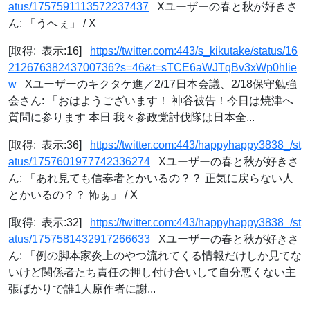
atus/1757591113572237437
Xユーザーの春と秋が好きさ
ん: 「うへぇ」 / X
[取得: 表示:16]
https://twitter.com:443/s_kikutake/status/16
21267638243700736?s=46&t=sTCE6aWJTqBv3xWp0hIie
w
Xユーザーのキクタケ進／2/17日本会議、2/18保守勉強
会さん: 「おはようございます！ 神谷被告！今日は焼津へ
質問に参ります 本日 我々参政党討伐隊は日本全...
[取得: 表示:36]
https://twitter.com:443/happyhappy3838_/st
atus/1757601977742336274
Xユーザーの春と秋が好きさ
ん: 「あれ見ても信奉者とかいるの？？ 正気に戻らない人
とかいるの？？ 怖ぁ」 / X
[取得: 表示:32]
https://twitter.com:443/happyhappy3838_/st
atus/1757581432917266633
Xユーザーの春と秋が好きさ
ん: 「例の脚本家炎上のやつ流れてくる情報だけしか見てな
いけど関係者たち責任の押し付け合いして自分悪くない主
張ばかりで誰1人原作者に謝...