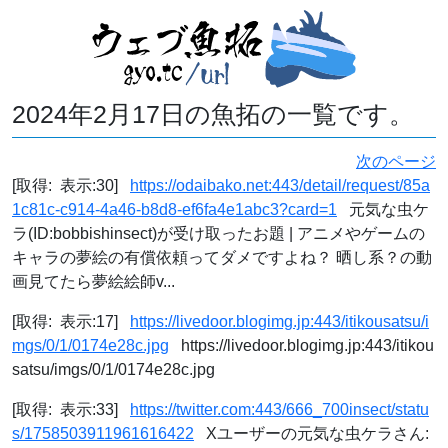
2024年2月17日の魚拓の一覧です。
次のページ
[取得: 表示:30]
https://odaibako.net:443/detail/request/85a
1c81c-c914-4a46-b8d8-ef6fa4e1abc3?card=1
元気な虫ケ
ラ(ID:bobbishinsect)が受け取ったお題 | アニメやゲームの
キャラの夢絵の有償依頼ってダメですよね？ 晒し系？の動
画見てたら夢絵絵師v...
[取得: 表示:17]
https://livedoor.blogimg.jp:443/itikousatsu/i
mgs/0/1/0174e28c.jpg
https://livedoor.blogimg.jp:443/itikou
satsu/imgs/0/1/0174e28c.jpg
[取得: 表示:33]
https://twitter.com:443/666_700insect/statu
s/1758503911961616422
Xユーザーの元気な虫ケラさん: