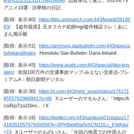
entry/20231231/1704034686
話数単位で選ぶ、2023年TV
アニメ10選 - 法華狼の日記
[取得: 表示:60]
https://bbs.animanch.com:443/board/28138
83/
【盗作疑惑】元タフカテ絵師mgr盗作検証スレ｜あに
まん掲示板
[取得: 表示:51]
https://archives.starbulletin.com:443/specia
ls/ireland/index
Honolulu Star-Bulletin: Dana Ireland
[取得: 表示:45]
https://www.asahi.com:443/special/jiko-kos
aten/
全国100万件の交通事故マップ-みえない交差点-プレ
ミアムA：朝日新聞デジタル
[取得: 表示:30]
https://x.com:443/mmr_waai/status/174171
9555762966941?s=46
Xユーザーのマモルさん: 「https://t.
co/RjoTzuO3nn」 / X
[取得: 表示:16]
https://twitter.com:443/santsugi01/status/17
41820105707930059?t=-0PHBkMSw5rXCN1SLc_EWA&s
=19
Xユーザーのものいさん: 「今回の地震での中国人の