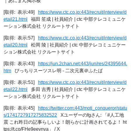
｜あにまん掲示板
[取得: 表示:49]
https://www.ctc.co.jp:443/recruit/interview/d
etail21.html
福田 笙成 | 社員紹介 | ctc 中部テレコミュニケ
ーション株式会社 リクルートサイト
[取得: 表示:57]
https://www.ctc.co.jp:443/recruit/interview/d
etail20.html
松岡 陵 | 社員紹介 | ctc 中部テレコミュニケー
ション株式会社 リクルートサイト
[取得: 表示:43]
https://jun.2chan.net:443/jun/res/24395644.
htm
ぴっちりスーツスレ明 - 二次元裏＠ふたば
[取得: 表示:51]
https://www.ctc.co.jp:443/recruit/interview/d
etail22.html
多田 吉秀 | 社員紹介 | ctc 中部テレコミュニケ
ーション株式会社 リクルートサイト
[取得: 表示:45]
https://twitter.com:443/moti_conqueror/statu
s/1741727917275832522
Xユーザーのfgさん: 「#人工地
震 これ昨日の記事らしいよ！朗らかに計画されてるよ！ ht
tps://t.co/FHe9eevnya」 / X