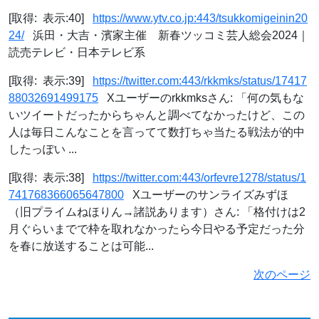
[取得: 表示:40]
https://www.ytv.co.jp:443/tsukkomigeinin20
24/
浜田・大吉・濱家主催 新春ツッコミ芸人総会2024｜
読売テレビ・日本テレビ系
[取得: 表示:39]
https://twitter.com:443/rkkmks/status/17417
88032691499175
Xユーザーのrkkmksさん: 「何の気もな
いツイートだったからちゃんと調べてなかったけど、この
人は毎日こんなことを言ってて数打ちゃ当たる戦法が的中
したっぽい ...
[取得: 表示:38]
https://twitter.com:443/orfevre1278/status/1
741768366065647800
Xユーザーのサンライズみずほ
（旧プライムねほりん→諸説あります）さん: 「格付けは2
月ぐらいまでで枠を取れなかったら今日やる予定だった分
を春に放送することは可能...
次のページ