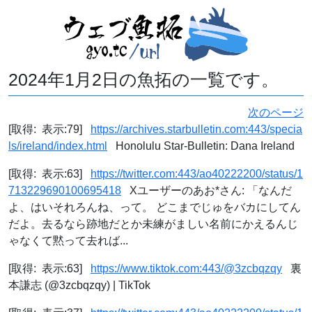
2024年1月2日の魚拓の一覧です。
次のページ
[取得: 表示:79]
https://archives.starbulletin.com:443/specia
ls/ireland/index.html
Honolulu Star-Bulletin: Dana Ireland
[取得: 表示:63]
https://twitter.com:443/ao40222200/status/1
713229690100695418
Xユーザーのあお*さん: 「なんだ
よ、はいそれろんね、って。 どこまでじゅをバカにしてん
だよ。去るなら跡地だとか未練がましい名前にかえるんじ
ゃなくて黙って去れば...
[取得: 表示:63]
https://www.tiktok.com:443/@3zcbqzqy
裏
本謙志 (@3zcbqzqy) | TikTok