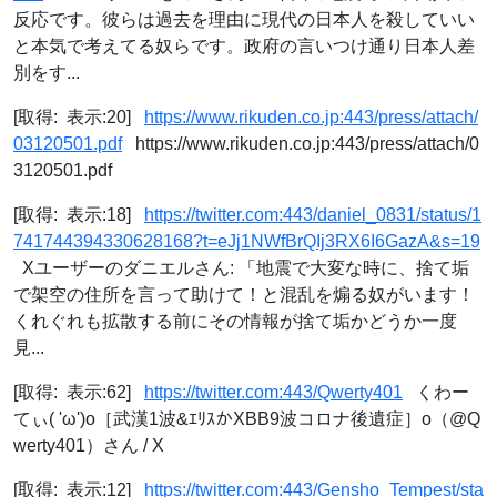
反応です。彼らは過去を理由に現代の日本人を殺していい
と本気で考えてる奴らです。政府の言いつけ通り日本人差
別をす...
[取得: 表示:20]
https://www.rikuden.co.jp:443/press/attach/
03120501.pdf
https://www.rikuden.co.jp:443/press/attach/0
3120501.pdf
[取得: 表示:18]
https://twitter.com:443/daniel_0831/status/1
741744394330628168?t=eJj1NWfBrQIj3RX6I6GazA&s=19
Xユーザーのダニエルさん: 「地震で大変な時に、捨て垢
で架空の住所を言って助けて！と混乱を煽る奴がいます！
くれぐれも拡散する前にその情報が捨て垢かどうか一度
見...
[取得: 表示:62]
https://twitter.com:443/Qwerty401
くわー
てぃ( 'ω')o［武漢1波&ｴﾘｽかXBB9波コロナ後遺症］o（@Q
werty401）さん / X
[取得: 表示:12]
https://twitter.com:443/Gensho_Tempest/sta