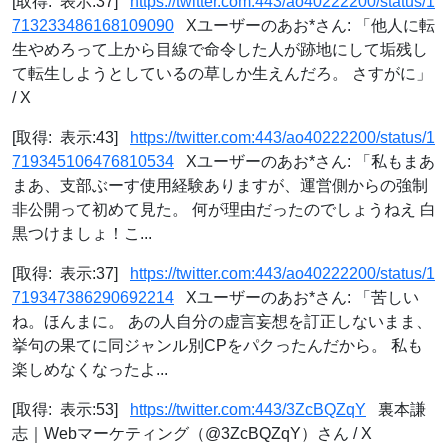
[取得: 表示:37]
https://twitter.com:443/ao40222200/status/1
713233486168109090
Xユーザーのあお*さん: 「他人に転
生やめろって上から目線で命令した人が跡地にして垢残し
て転生しようとしているの草しか生えんだろ。 さすがに」
/ X
[取得: 表示:43]
https://twitter.com:443/ao40222200/status/1
719345106476810534
Xユーザーのあお*さん: 「私もまあ
まあ、支部ぶーす使用経験ありますが、運営側からの強制
非公開って初めて見た。 何が理由だったのでしょうねえ 白
黒つけましょ！こ...
[取得: 表示:37]
https://twitter.com:443/ao40222200/status/1
719347386290692214
Xユーザーのあお*さん: 「苦しい
ね。ほんまに。 あの人自分の虚言妄想を訂正しないまま、
挙句の果てに同ジャンル別CPをパクったんだから。 私も
楽しめなくなったよ...
[取得: 表示:53]
https://twitter.com:443/3ZcBQZqY
裏本謙
志｜Webマーケティング（@3ZcBQZqY）さん / X