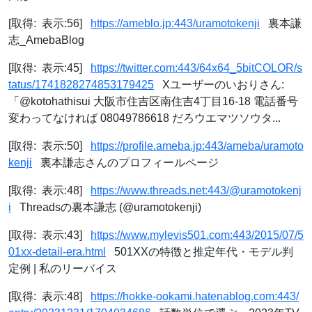
[取得: 表示:56]
https://ameblo.jp:443/uramotokenji
裏本謙
志_AmebaBlog
[取得: 表示:45]
https://twitter.com:443/64x64_5bitCOLOR/s
tatus/1741828274853179425
Xユーザーのいおりさん:
「@kotohathisui 大阪市住吉区南住吉4丁目16-18 電話番号
変わってなければ 08049786618 だろウエマツソウタ...
[取得: 表示:50]
https://profile.ameba.jp:443/ameba/uramoto
kenji
裏本謙志さんのプロフィールページ
[取得: 表示:48]
https://www.threads.net:443/@uramotokenj
i
Threadsの裏本謙志 (@uramotokenji)
[取得: 表示:43]
https://www.mylevis501.com:443/2015/07/5
01xx-detail-era.html
501XXの特徴と推定年代・モデル判
定例 | 私のリーバイス
[取得: 表示:48]
https://hokke-ookami.hatenablog.com:443/