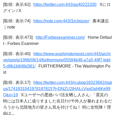
[取得: 表示:62]
https://twitter.com:443/ao40222200
Xにロ
グイン / X
[取得: 表示:74]
https://note.com:443/3zcbqzqy/
裏本謙志
｜note
[取得: 表示:473]
http://Forbesexaminer.com/
Home Defaul
t - Forbes Examiner
[取得: 表示:40]
https://www.washingtonpost.com:443/archi
ve/sports/1996/08/14/furthermore/05584b48-a7a5-49f7-bdd
5-d9b1b848d381/
FURTHERMORE - The Washington Po
st
[取得: 表示:17]
https://twitter.com:443/rcubgp18323662/stat
us/1741831041978187815?t=DNZU2IHALcVxqGph6Ke99
Q&s=19
Xユーザーの悪徳パパ活女晒し人さん: 「震災の
時には日本人に成りすました在日ﾁｮｿや外人が暴れまわるだ
ろうから北陸地方の皆さん気を付けてね！ 特に女性陣！理
由は...