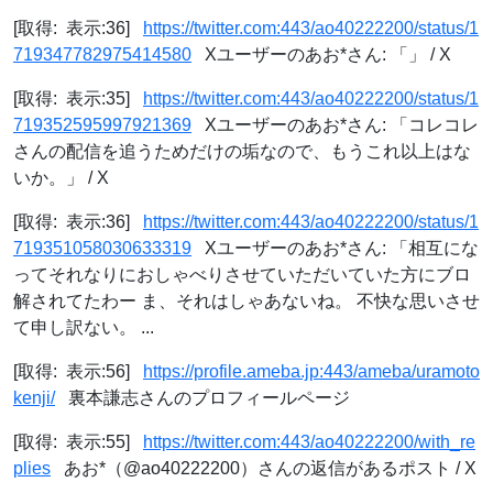
[取得: 表示:36]
https://twitter.com:443/ao40222200/status/1
719347782975414580
Xユーザーのあお*さん: 「」 / X
[取得: 表示:35]
https://twitter.com:443/ao40222200/status/1
719352595997921369
Xユーザーのあお*さん: 「コレコレ
さんの配信を追うためだけの垢なので、もうこれ以上はな
いか。」 / X
[取得: 表示:36]
https://twitter.com:443/ao40222200/status/1
719351058030633319
Xユーザーのあお*さん: 「相互にな
ってそれなりにおしゃべりさせていただいていた方にブロ
解されてたわー ま、それはしゃあないね。 不快な思いさせ
て申し訳ない。 ...
[取得: 表示:56]
https://profile.ameba.jp:443/ameba/uramoto
kenji/
裏本謙志さんのプロフィールページ
[取得: 表示:55]
https://twitter.com:443/ao40222200/with_re
plies
あお*（@ao40222200）さんの返信があるポスト / X