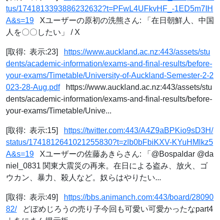
tus/1741813393886232632?t=PFwL4UFkvHF_-1ED5m7IH
A&s=19
Xユーザーの原初の洗熊さん: 「在日朝鮮人、中国
人を〇〇したい」 / X
[取得: 表示:23]
https://www.auckland.ac.nz:443/assets/stu
dents/academic-information/exams-and-final-results/before-
your-exams/Timetable/University-of-Auckland-Semester-2-2
023-28-Aug.pdf
https://www.auckland.ac.nz:443/assets/stu
dents/academic-information/exams-and-final-results/before-
your-exams/Timetable/Unive...
[取得: 表示:15]
https://twitter.com:443/A4Z9aBPKio9sD3H/
status/1741812641021255830?t=zlb0bFbiKXV-KYuHMlkz5
A&s=19
Xユーザーの佐藤あきらさん: 「@Bospaldar @da
niel_0831 関東大震災の再来。在日による盗み、放火、ゴ
ウカン、暴力、殺人など。奴らはやりたい...
[取得: 表示:49]
https://bbs.animanch.com:443/board/28090
82/
どぼめじろうの売り子今回も可愛い可愛かったなpart4