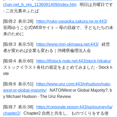
chan.net_b_res_1136081409/index.htm
明日は月曜日です
- 二次元裏＠ふたば
[取得:2 表示:28]
https://yuko-sasaoka.sakura.ne.jp:443/
笹岡ゆうこ公式WEBサイト – 母の目線で、子どもたちの未
来のために
[取得:3 表示:53]
https://www.rinri-okinawa.net:443/
経営
者が変われば企業も変わる｜沖縄県倫理法人会
[取得:4 表示:60]
https://illstock-note.net:443/stock-hikaku/
ストックイラスト各社の規定をまとめてみました - Stock n
ote
[取得:6 表示:51]
https://www.unz.com:443/mhudson/nato-
west-or-global-majority/
NATO/West or Global Majority?, b
y Michael Hudson - The Unz Review
[取得:7 表示:38]
https://corporate.epson:443/sp/journey/ja/
chapter2/
Chapter2 自然と共生し、ものづくりをする使