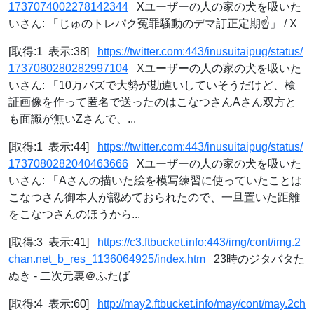
1737074002278142344
Xユーザーの人の家の犬を吸いた
いさん: 「じゅのトレパク冤罪騒動のデマ訂正定期☝️」 / X
[取得:1 表示:38]
https://twitter.com:443/inusuitaipug/status/
1737080280282997104
Xユーザーの人の家の犬を吸いた
いさん: 「10万バズで大勢が勘違いしていそうだけど、検
証画像を作って匿名で送ったのはこなつさんAさん双方と
も面識が無いZさんで、...
[取得:1 表示:44]
https://twitter.com:443/inusuitaipug/status/
1737080282040463666
Xユーザーの人の家の犬を吸いた
いさん: 「Aさんの描いた絵を模写練習に使っていたことは
こなつさん御本人が認めておられたので、一旦置いた距離
をこなつさんのほうから...
[取得:3 表示:41]
https://c3.ftbucket.info:443/img/cont/img.2
chan.net_b_res_1136064925/index.htm
23時のジタバタた
ぬき - 二次元裏＠ふたば
[取得:4 表示:60]
http://may2.ftbucket.info/may/cont/may.2ch