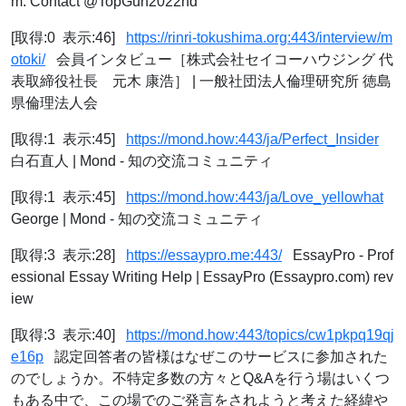
m: Contact @TopGun2022hd
[取得:0 表示:46]
https://rinri-tokushima.org:443/interview/m
otoki/
会員インタビュー［株式会社セイコーハウジング 代
表取締役社長 元木 康浩］ | 一般社団法人倫理研究所 徳島
県倫理法人会
[取得:1 表示:45]
https://mond.how:443/ja/Perfect_Insider
白石直人 | Mond - 知の交流コミュニティ
[取得:1 表示:45]
https://mond.how:443/ja/Love_yellowhat
George | Mond - 知の交流コミュニティ
[取得:3 表示:28]
https://essaypro.me:443/
EssayPro - Prof
essional Essay Writing Help | EssayPro (Essaypro.com) rev
iew
[取得:3 表示:40]
https://mond.how:443/topics/cw1pkpq19qj
e16p
認定回答者の皆様はなぜこのサービスに参加された
のでしょうか。不特定多数の方々とQ&Aを行う場はいくつ
もある中で、この場でのご発言をされようと考えた経緯や