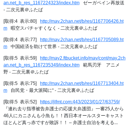
an.net_b_res_1167224323/index.htm
ゼーガペイン再放送
- 二次元裏＠ふたば
[取得:4 表示:80]
http://may.2chan.net/b/res/1167706426.ht
m
暇空スパチャすくなく - 二次元裏＠ふたば
[取得:4 表示:77]
http://may.2chan.net/b/res/1167705089.ht
m
中国経済を助けて世界 - 二次元裏＠ふたば
[取得:5 表示:59]
http://may2.ftbucket.info/may/cont/may.2ch
an.net_b_res_1167235349/index.htm
範馬刃牙 アニメ
野 - 二次元裏＠ふたば
[取得:5 表示:75]
http://may.2chan.net/b/res/1167713404.ht
m
自民党・最大派閥に“ - 二次元裏＠ふたば
[取得:5 表示:52]
https://jlfmt.com:443/2023/01/27/63759/
『連れ去り指導被告弁護士の応援大弁護団』一審25人から
46人にカニさんも小魚も！！西日本オールスターキャスト
ほとんど真っ赤ですが敗訴！！ – 弁護士自治を考える...