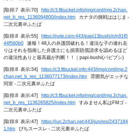
[取得:7 表示:70]
http://c3.ftbucket.info/img/cont/img.2chan.
net_b_res_1136094800/index.htm
カナタの挑戦ははじま -
二次元裏＠ふたば
[取得:8 表示:55]
https://note.com:443/papi13bushi/n/n91f0
44f560b0
速報！48人の弁護団破れる！違法な子の連れ去
りはそれを指南した弁護士にも損害賠償請求を認めるほど
の違法性ありと最高裁が判断！！｜papi-bushi(パピブシ)
[取得:8 表示:34]
https://c3.ftbucket.info:443/img/cont/img.2
chan.net_b_res_1136077173/index.htm
雰囲気がエッチな
同室 - 二次元裏＠ふたば
[取得:8 表示:47]
http://c3.ftbucket.info/img/cont/img.2chan.
net_b_res_1136265825/index.htm
すみません私はFMゴ -
二次元裏＠ふたば
[取得:8 表示:47]
https://jun.2chan.net:443/jun/res/2437184
1.htm
ぴちスースレ - 二次元裏＠ふたば