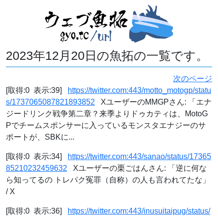
2023年12月20日の魚拓の一覧です。
次のページ
[取得:0 表示:39]
https://twitter.com:443/motto_motogp/statu
s/1737065087821893852
XユーザーのMMGPさん: 「エナ
ジードリンク戦争第二章？来季よりドゥカティは、MotoG
Pでチームスポンサーに入っているモンスタエナジーのサ
ポートが、SBKに...
[取得:0 表示:34]
https://twitter.com:443/sanao/status/17365
85210232459632
Xユーザーの栗ごはんさん: 「逆に何な
ら知ってるの トレパク冤罪（自称）の人も言われてたな」
/ X
[取得:0 表示:36]
https://twitter.com:443/inusuitaipug/status/