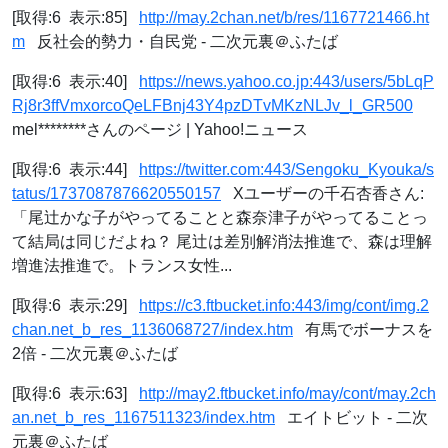
[取得:6 表示:85]
http://may.2chan.net/b/res/1167721466.ht
m
反社会的勢力・自民党 - 二次元裏＠ふたば
[取得:6 表示:40]
https://news.yahoo.co.jp:443/users/5bLqP
Rj8r3ffVmxorcoQeLFBnj43Y4pzDTvMKzNLJv_l_GR500
mel********さんのページ | Yahoo!ニュース
[取得:6 表示:44]
https://twitter.com:443/Sengoku_Kyouka/s
tatus/1737087876620550157
Xユーザーの千石杏香さん:
「尾辻かな子がやってることと森奈津子がやってることっ
て結局は同じだよね？ 尾辻は差別解消法推進で、森は理解
増進法推進で。トランス女性...
[取得:6 表示:29]
https://c3.ftbucket.info:443/img/cont/img.2
chan.net_b_res_1136068727/index.htm
有馬でボーナスを
2倍 - 二次元裏＠ふたば
[取得:6 表示:63]
http://may2.ftbucket.info/may/cont/may.2ch
an.net_b_res_1167511323/index.htm
エイトビット - 二次
元裏＠ふたば