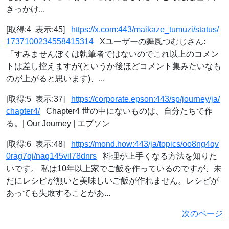
きっかけ...
[取得:4 表示:45]
https://x.com:443/maikaze_tumuzi/status/
1737100234558415314
Xユーザーの舞風つむじさん:
「すみませんぼくは執筆者ではないのでこれ以上のコメン
トは差し控えますが(というか後ほどコメント集みたいなも
のが上がると思います)、...
[取得:5 表示:37]
https://corporate.epson:443/sp/journey/ja/
chapter4/
Chapter4 世の中にないものは、自分たちで作
る。| Our Journey | エプソン
[取得:6 表示:48]
https://mond.how:443/ja/topics/oo8ng4qv
0rag7qi/naq145vil78dnrs
料理が上手くなる方法を知りた
いです。 私は10年以上家でご飯を作っているのですが、未
だにレシピが無いと美味しいご飯が作れません。レシピが
あっても失敗することがあ...
次のページ