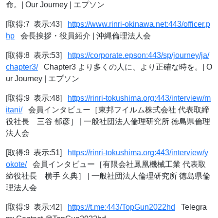
命。| Our Journey | エプソン
[取得:7 表示:43]
https://www.rinri-okinawa.net:443/officer.p
hp
会長挨拶・役員紹介 | 沖縄倫理法人会
[取得:8 表示:53]
https://corporate.epson:443/sp/journey/ja/
chapter3/
Chapter3 より多くの人に、より正確な時を。| O
ur Journey | エプソン
[取得:9 表示:48]
https://rinri-tokushima.org:443/interview/m
itani/
会員インタビュー［東邦フイルム株式会社 代表取締
役社長 三谷 郁彦］ | 一般社団法人倫理研究所 徳島県倫理
法人会
[取得:9 表示:51]
https://rinri-tokushima.org:443/interview/y
okote/
会員インタビュー［有限会社鳳凰機械工業 代表取
締役社長 横手 久典］ | 一般社団法人倫理研究所 徳島県倫
理法人会
[取得:9 表示:42]
https://t.me:443/TopGun2022hd
Telegra