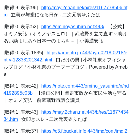
[取得:9 表示:96]
http://may.2chan.net/b/res/1167778506.ht
m
立憲が与党になる日が - 二次元裏＠ふたば
[取得:0 表示:52]
https://ominoyasuhiro.net:443/
【公式】
オミノ安弘（オミノヤスヒロ）｜武蔵野を立て直す～助け
あい励ましあう日本一のまちを～｜小美濃安弘
[取得:0 表示:1835]
https://ameblo.jp:443/aya-0218-0218/e
ntry-12833201342.html
口だけの男 | 小林礼奈オフィシャ
ルブログ「小林礼奈のブーブーブログ」Powered by Ameb
a
[取得:1 表示:42]
https://note.com:443/omino_yasuhiro/n/nd
4192895c03b
【漫画公開】暴走市政から市民生活を守る
｜オミノ安弘 前武蔵野市議会議員
[取得:1 表示:43]
https://may.2chan.net:443/b/res/11677434
34.htm
女叩きスレ - 二次元裏＠ふたば
[取得:1 表示:37]
https://c3.ftbucket.info:443/img/cont/img.2