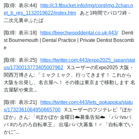
[取得: 表示:44]
http://c3.ftbucket.info/img/cont/img.2chan.n
et_b_res_1132019622/index.htm
あと1時間でバロワ終 -
二次元裏＠ふたば
[取得: 表示:18]
https://beechwooddental.co.uk:443/
Denti
st Bournemouth | Dental Practice | Private Dentist Boscomb
e
[取得: 表示:25]
https://twitter.com:443/expo2025_japan/stat
us/1730013773405007962
XユーザーのExpo2025 大阪・
関西万博さん: 「ミャクミャク、行ってきます！ これから
大阪を出発し、名古屋へ！ その後は東京まで移動します 名
古屋駅や東京...
[取得: 表示:21]
https://twitter.com:443/lets_pokapoka/statu
s/1732361064950665700
Xユーザーのフジテレビ『ぽか
ぽか』さん: 「#ぽかぽか 金曜日☁️募集告知☁️ 「パパvsパ
パ #のろのろ自転車王」 出場パパ大募集！‍♂️ 「自転車でい
かに"...