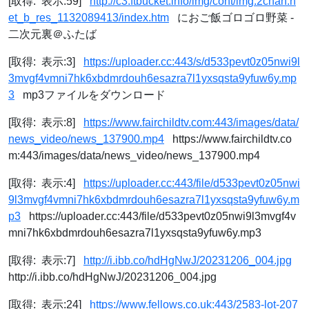
[取得: 表示:59]
http://c3.ftbucket.info/img/cont/img.2chan.n
et_b_res_1132089413/index.htm
におご飯ゴロゴロ野菜 -
二次元裏＠ふたば
[取得: 表示:3]
https://uploader.cc:443/s/d533pevt0z05nwi9l
3mvgf4vmni7hk6xbdmrdouh6esazra7l1yxsqsta9yfuw6y.mp
3
mp3ファイルをダウンロード
[取得: 表示:8]
https://www.fairchildtv.com:443/images/data/
news_video/news_137900.mp4
https://www.fairchildtv.co
m:443/images/data/news_video/news_137900.mp4
[取得: 表示:4]
https://uploader.cc:443/file/d533pevt0z05nwi
9l3mvgf4vmni7hk6xbdmrdouh6esazra7l1yxsqsta9yfuw6y.m
p3
https://uploader.cc:443/file/d533pevt0z05nwi9l3mvgf4v
mni7hk6xbdmrdouh6esazra7l1yxsqsta9yfuw6y.mp3
[取得: 表示:7]
http://i.ibb.co/hdHgNwJ/20231206_004.jpg
http://i.ibb.co/hdHgNwJ/20231206_004.jpg
[取得: 表示:24]
https://www.fellows.co.uk:443/2583-lot-207