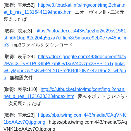
[取得: 表示:52]
http://c3.ftbucket.info/img/cont/img.2chan.n
et_b_res_1131544119/index.htm
ニオーヴィスIII - 二次元
裏＠ふたば
[取得: 表示:3]
https://uploader.cc:443/s/qezhg2w29ss1561
shn6h1tupf62o204g5gxa7ctrlicn8c5muoce9eb0e7w45hcj.m
p3
mp3ファイルをダウンロード
[取得: 表示:24]
https://docs.google.com:443/document/d/e/
2PACX-1vRTPOGIbPOabtOVIXuV40vzpxzSFS1fhTq6nks
wCyMphnzwYsNwE24IYUS52KBrIQ0KYk4vT9oeX_wb/pu
b
無標題文件
[取得: 表示:110]
http://c3.ftbucket.info/img/cont/img.2chan.
net_b_res_1131638323/index.htm
夢みるポテトじゃいら -
二次元裏＠ふたば
[取得: 表示:23]
https://pbs.twimg.com:443/media/GAqVNK
1boAAzv7Q.jpg:orig
https://pbs.twimg.com:443/media/GAq
VNK1boAAzv7Q.jpg:orig