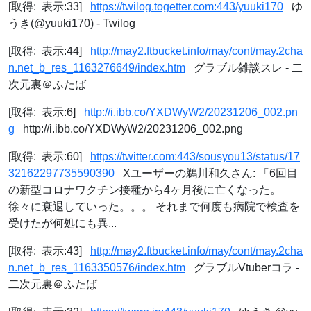
[取得: 表示:33]
https://twilog.togetter.com:443/yuuki170
ゆ
うき(@yuuki170) - Twilog
[取得: 表示:44]
http://may2.ftbucket.info/may/cont/may.2cha
n.net_b_res_1163276649/index.htm
グラブル雑談スレ - 二
次元裏＠ふたば
[取得: 表示:6]
http://i.ibb.co/YXDWyW2/20231206_002.pn
g
http://i.ibb.co/YXDWyW2/20231206_002.png
[取得: 表示:60]
https://twitter.com:443/sousyou13/status/17
32162297735590390
Xユーザーの鵜川和久さん: 「6回目
の新型コロナワクチン接種から4ヶ月後に亡くなった。
徐々に衰退していった。。。 それまで何度も病院で検査を
受けたが何処にも異...
[取得: 表示:43]
http://may2.ftbucket.info/may/cont/may.2cha
n.net_b_res_1163350576/index.htm
グラブルVtuberコラ -
二次元裏＠ふたば