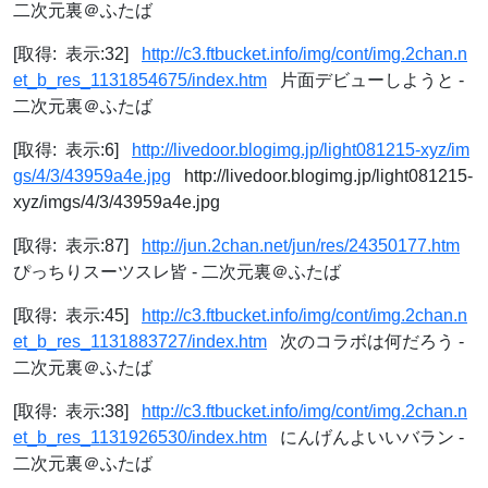
二次元裏＠ふたば
[取得: 表示:32]
http://c3.ftbucket.info/img/cont/img.2chan.n
et_b_res_1131854675/index.htm
片面デビューしようと -
二次元裏＠ふたば
[取得: 表示:6]
http://livedoor.blogimg.jp/light081215-xyz/im
gs/4/3/43959a4e.jpg
http://livedoor.blogimg.jp/light081215-
xyz/imgs/4/3/43959a4e.jpg
[取得: 表示:87]
http://jun.2chan.net/jun/res/24350177.htm
ぴっちりスーツスレ皆 - 二次元裏＠ふたば
[取得: 表示:45]
http://c3.ftbucket.info/img/cont/img.2chan.n
et_b_res_1131883727/index.htm
次のコラボは何だろう -
二次元裏＠ふたば
[取得: 表示:38]
http://c3.ftbucket.info/img/cont/img.2chan.n
et_b_res_1131926530/index.htm
にんげんよいいバラン -
二次元裏＠ふたば