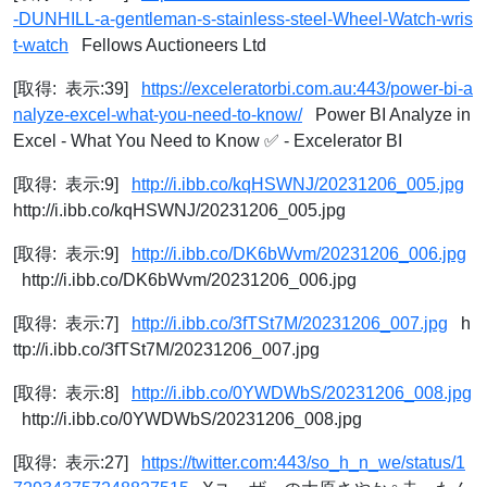
-DUNHILL-a-gentleman-s-stainless-steel-Wheel-Watch-wris
t-watch
Fellows Auctioneers Ltd
[取得: 表示:39]
https://exceleratorbi.com.au:443/power-bi-a
nalyze-excel-what-you-need-to-know/
Power BI Analyze in
Excel - What You Need to Know ✅ - Excelerator BI
[取得: 表示:9]
http://i.ibb.co/kqHSWNJ/20231206_005.jpg
http://i.ibb.co/kqHSWNJ/20231206_005.jpg
[取得: 表示:9]
http://i.ibb.co/DK6bWvm/20231206_006.jpg
http://i.ibb.co/DK6bWvm/20231206_006.jpg
[取得: 表示:7]
http://i.ibb.co/3fTSt7M/20231206_007.jpg
h
ttp://i.ibb.co/3fTSt7M/20231206_007.jpg
[取得: 表示:8]
http://i.ibb.co/0YWDWbS/20231206_008.jpg
http://i.ibb.co/0YWDWbS/20231206_008.jpg
[取得: 表示:27]
https://twitter.com:443/so_h_n_we/status/1