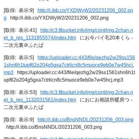
[取得: 表示:9]
http://i.ibb.co/YXDWyW2/20231206_002.pn
g
http://i.ibb.co/YXDWyW2/20231206_002.png
[取得: 表示:41]
http://c3.ftbucket.info/img/cont/img.2chan.n
et_b_res_1131855574/index.htm
にお今パイ毛20本くら -
二次元裏＠ふたば
[取得: 表示:5]
https://uploader.cc:443/file/qezhg2w29ss156
1shn6h1tupf62o204g5gxa7ctrlicn8c5muoce9eb0e7w45hcj.
mp3
https://uploader.cc:443/file/qezhg2w29ss1561shn6h1t
upf62o204g5gxa7ctrlicn8c5muoce9eb0e7w45hcj.mp3
[取得: 表示:53]
http://c3.ftbucket.info/img/cont/img.2chan.n
et_b_res_1132031561/index.htm
におにお相談所暖房つ -
二次元裏＠ふたば
[取得: 表示:9]
http://i.ibb.co/BnsNNDL/20231206_003.png
http://i.ibb.co/BnsNNDL/20231206_003.png