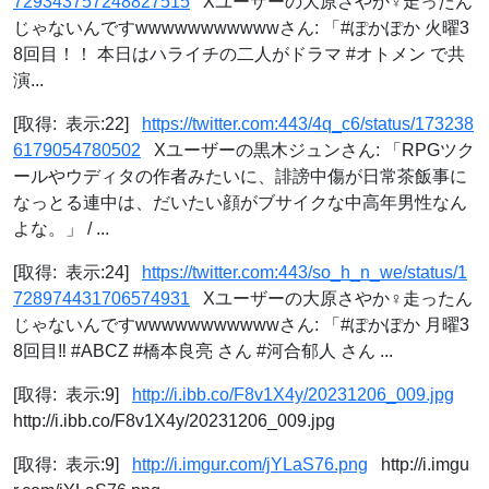
729343757248827515
Xユーザーの大原さやか‍♀️走ったん
じゃないんですwwwwwwwwwwwさん: 「#ぽかぽか 火曜3
8回目！！ 本日はハライチの二人がドラマ #オトメン で共
演...
[取得: 表示:22]
https://twitter.com:443/4q_c6/status/173238
6179054780502
Xユーザーの黒木ジュンさん: 「RPGツク
ールやウディタの作者みたいに、誹謗中傷が日常茶飯事に
なっとる連中は、だいたい顔がブサイクな中高年男性なん
よな。」 / ...
[取得: 表示:24]
https://twitter.com:443/so_h_n_we/status/1
728974431706574931
Xユーザーの大原さやか‍♀️走ったん
じゃないんですwwwwwwwwwwwさん: 「#ぽかぽか 月曜3
8回目‼︎ #ABCZ #橋本良亮 さん #河合郁人 さん ...
[取得: 表示:9]
http://i.ibb.co/F8v1X4y/20231206_009.jpg
http://i.ibb.co/F8v1X4y/20231206_009.jpg
[取得: 表示:9]
http://i.imgur.com/jYLaS76.png
http://i.imgu