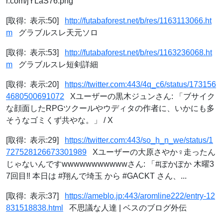
r.com/jYLaS76.png
[取得: 表示:50]
http://futabaforest.net/b/res/1163113066.ht
m
グラブルスレ天元ソロ
[取得: 表示:53]
http://futabaforest.net/b/res/1163236068.ht
m
グラブルスレ短剣詳細
[取得: 表示:20]
https://twitter.com:443/4q_c6/status/173156
4680500691072
Xユーザーの黒木ジュンさん: 「ブサイク
な顔面したRPGツクールやウディタの作者に、いかにも多
そうなゴミくず共やな。」 / X
[取得: 表示:29]
https://twitter.com:443/so_h_n_we/status/1
727528126673301989
Xユーザーの大原さやか‍♀️走ったん
じゃないんですwwwwwwwwwwwさん: 「#ぽかぽか 木曜3
7回目‼︎ 本日は #翔んで埼玉 から #GACKT さん、...
[取得: 表示:37]
https://ameblo.jp:443/aromline222/entry-12
831518838.html
不思議な人達 | ベスのブログ外伝