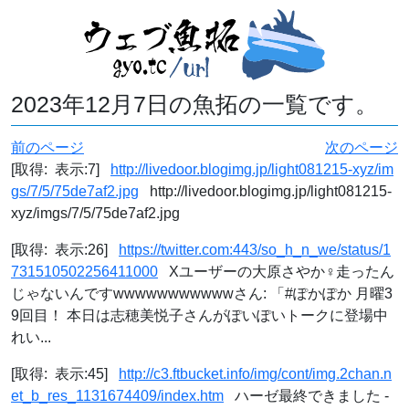
2023年12月7日の魚拓の一覧です。
前のページ
次のページ
[取得: 表示:7]
http://livedoor.blogimg.jp/light081215-xyz/im
gs/7/5/75de7af2.jpg
http://livedoor.blogimg.jp/light081215-
xyz/imgs/7/5/75de7af2.jpg
[取得: 表示:26]
https://twitter.com:443/so_h_n_we/status/1
731510502256411000
Xユーザーの大原さやか‍♀️走ったん
じゃないんですwwwwwwwwwwwさん: 「#ぽかぽか 月曜3
9回目！ 本日は志穂美悦子さんがぽいぽいトークに登場中
れい...
[取得: 表示:45]
http://c3.ftbucket.info/img/cont/img.2chan.n
et_b_res_1131674409/index.htm
ハーゼ最終できました -