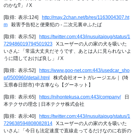
のかな⁉️」 / X
[取得: 表示:124]
http://may.2chan.net/b/res/1163004307.ht
m
殺害予告犯と便乗犯の - 二次元裏＠ふたば
[取得: 表示:52]
https://twitter.com:443/inusuitaipug/status/1
729486019794501923
Xユーザーの人の家の犬を吸いた
いさん: 「常温大丈夫だそうです、あとは人に見られないよ
うに隠しておけば良し」 / X
[取得: 表示:52]
https://www.goo-net.com:443/usedcar_sho
p/0500960/detail.html
株式会社オートガレージエル｜ (埼
玉県春日部市) 中古車なら【グーネット】
[取得: 表示:65]
https://nihontekusa.com:443/company/
日
本テクサの理念 | 日本テクサ株式会社
[取得: 表示:40]
https://twitter.com:443/inusuitaipug/status/1
729638594808082814
Xユーザーの人の家の犬を吸いた
いさん: 「今日も法定速度で直線走ってるだけなのに右折の