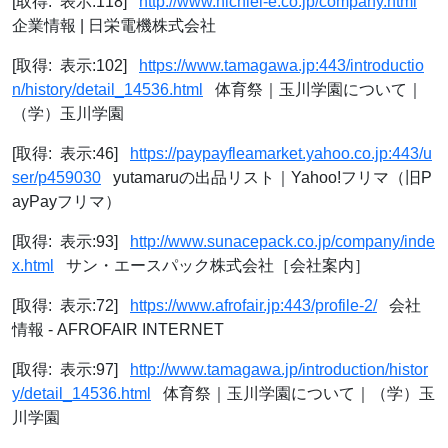
[取得: 表示:118]
http://www.nichiei-e.co.jp/company.html
企業情報 | 日栄電機株式会社
[取得: 表示:102]
https://www.tamagawa.jp:443/introductio
n/history/detail_14536.html
体育祭｜玉川学園について｜
（学）玉川学園
[取得: 表示:46]
https://paypayfleamarket.yahoo.co.jp:443/u
ser/p459030
yutamaruの出品リスト｜Yahoo!フリマ（旧P
ayPayフリマ）
[取得: 表示:93]
http://www.sunacepack.co.jp/company/inde
x.html
サン・エースパック株式会社［会社案内］
[取得: 表示:72]
https://www.afrofair.jp:443/profile-2/
会社
情報 - AFROFAIR INTERNET
[取得: 表示:97]
http://www.tamagawa.jp/introduction/histor
y/detail_14536.html
体育祭｜玉川学園について｜（学）玉
川学園