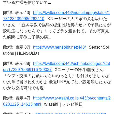
ている神様を信じていて...
[取得: 表示:43]
https://twitter.com:443/inusuitaipug/status/1
731284399986262410
Xユーザーの人の家の犬を吸いた
いさん: 「新興宗教で福島の放射性物質のせいで子供たちが
脱毛症になったんです！ってビラを渡されて、その写真見
た瞬間に宗教に子供の病...
[取得: 表示:87]
https://www.hensoldt.net:443/
Sensor Sol
utions | HENSOLDT
[取得: 表示:38]
https://twitter.com:443/uchinokoichigou/stat
us/1728976069116789037
Xユーザーの鈴斗/龍夜さん:
「シフト交換のお願いくらいねっとり押し付けがましくな
い文章で書けねえのかよ 最近LINE見てない設定崩したくな
いから交換可能でも返...
[取得: 表示:47]
https://www.tv-asahi.co.jp:443/pr/contents/2
0231125_14613.html
tv asahi｜テレビ朝日