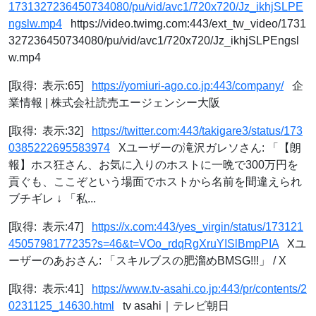
1731327236450734080/pu/vid/avc1/720x720/Jz_ikhjSLPE
ngslw.mp4
https://video.twimg.com:443/ext_tw_video/1731
327236450734080/pu/vid/avc1/720x720/Jz_ikhjSLPEngsl
w.mp4
[取得: 表示:65]
https://yomiuri-ago.co.jp:443/company/
企
業情報 | 株式会社読売エージェンシー大阪
[取得: 表示:32]
https://twitter.com:443/takigare3/status/173
0385222695583974
Xユーザーの滝沢ガレソさん: 「【朗
報】ホス狂さん、お気に入りのホストに一晩で300万円を
貢ぐも、ここぞという場面でホストから名前を間違えられ
ブチギレ ↓ 「私...
[取得: 表示:47]
https://x.com:443/yes_virgin/status/173121
4505798177235?s=46&t=VOo_rdqRgXruYISlBmpPIA
Xユ
ーザーのあおさん: 「スキルブスの肥溜めBMSG!!!」 / X
[取得: 表示:41]
https://www.tv-asahi.co.jp:443/pr/contents/2
0231125_14630.html
tv asahi｜テレビ朝日