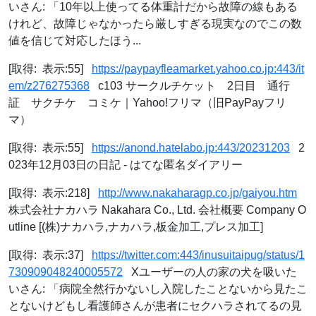
いさん: 「10年以上使ってる体重計だから故障の線もある
けれど、故障じゃなかったら厳しすぎる現実なのでこの数
値を信じて対応したほう...
[取得: 表示:55]
https://paypayfleamarket.yahoo.co.jp:443/it
em/z276275368
c103 サークルチケット 2日目 通行
証 サクチケ コミケ｜Yahoo!フリマ（旧PayPayフリ
マ）
[取得: 表示:55]
https://anond.hatelabo.jp:443/20231203
2
023年12月03日の日記 - はてな匿名ダイアリー
[取得: 表示:218]
http://www.nakaharagp.co.jp/gaiyou.htm
株式会社ナカハラ Nakahara Co., Ltd. 会社概要 Company O
utline [(株)ナカハラ,ナカハラ,板金加工,プレス加工]
[取得: 表示:37]
https://twitter.com:443/inusuitaipug/status/1
730909048240005572
Xユーザーの人の家の犬を吸いた
いさん: 「病院全然行かないし入院したことないから見たこ
とないけどもし看護師さんが患者にセクハラされてるの見