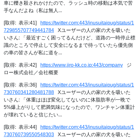
車に轢き殺されかけたので、ラッシュ時の移動は本気で苦
手なんだよね（私は無人...
[取得: 表示:41]
https://twitter.com:443/inusuitaipug/status/1
729855707749441784
Xユーザーの人の家の犬を吸いた
いさん: 「最近すごく困ってるんだけど、道路の一時停止標
識のところで停止して安全になるまで待っていたら優先側
の車の皆さんが私に道を...
[取得: 表示:42]
https://www.jiro-kk.co.jp:443/company
ジ
ロー株式会社／会社概要
[取得: 表示:36]
https://twitter.com:443/inusuitaipug/status/1
730760341280481788
Xユーザーの人の家の犬を吸いた
いさん: 「体重はほぼ変化してないのに体脂肪率が一晩で
5%爆上がりして肥満気味になったので、ワンチャン体重計
が壊れていると信じたい...
[取得: 表示:44]
https://twitter.com:443/inusuitaipug/status/1
730760739550548303
Xユーザーの人の家の犬を吸いた