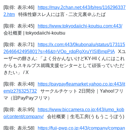
[取得: 表示:46]
https://may.2chan.net:443/b/res/116296337
2.htm
特殊性癖スレ人には言 - 二次元裏＠ふたば
[取得: 表示:45]
https://www.tokyodaiichi-koutsu.com:443/
会社概要 | tokyodaiichi-koutsu
[取得: 表示:71]
https://x.com:443/0kubonalu/status/173115
2646642495801?s=46&t=VOo_rdqRgXruYISlBmpPIA
Xユ
ーザーの餅さん: 「よく分かんないけどKY-Hlくんにはこれ
からもスキルブス就職支援センターとして頑張っていただ
きたい」 / X
[取得: 表示:48]
https://paypayfleamarket.yahoo.co.jp:443/it
em/z276325732
サークルチケット 2日間分｜Yahoo!フリ
マ（旧PayPayフリマ）
[取得: 表示:95]
https://www.biccamera.co.jp:443/umo_kob
o/content/company/
会社概要｜生毛工房(うもうこうぼう)
[取得: 表示:58]
https://fuji-pwp.co.jp:443/company/compan