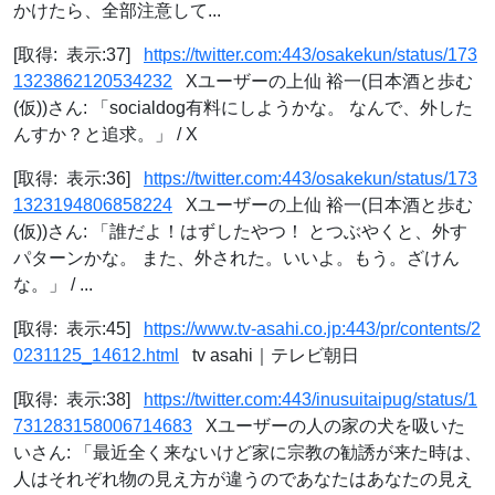
かけたら、全部注意して...
[取得: 表示:37]
https://twitter.com:443/osakekun/status/173
1323862120534232
Xユーザーの上仙 裕一(日本酒と歩む
(仮))さん: 「socialdog有料にしようかな。 なんで、外した
んすか？と追求。」 / X
[取得: 表示:36]
https://twitter.com:443/osakekun/status/173
1323194806858224
Xユーザーの上仙 裕一(日本酒と歩む
(仮))さん: 「誰だよ！はずしたやつ！ とつぶやくと、外す
パターンかな。 また、外された。いいよ。もう。ざけん
な。」 / ...
[取得: 表示:45]
https://www.tv-asahi.co.jp:443/pr/contents/2
0231125_14612.html
tv asahi｜テレビ朝日
[取得: 表示:38]
https://twitter.com:443/inusuitaipug/status/1
731283158006714683
Xユーザーの人の家の犬を吸いた
いさん: 「最近全く来ないけど家に宗教の勧誘が来た時は、
人はそれぞれ物の見え方が違うのであなたはあなたの見え