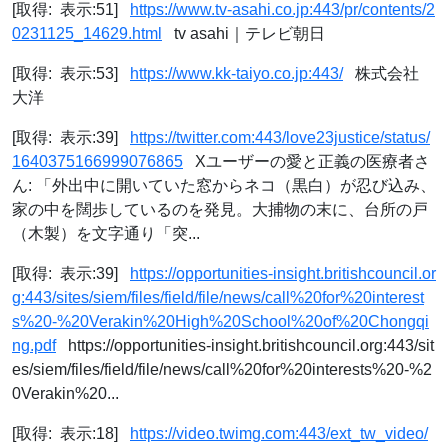
[取得: 表示:51]
https://www.tv-asahi.co.jp:443/pr/contents/2
0231125_14629.html
tv asahi｜テレビ朝日
[取得: 表示:53]
https://www.kk-taiyo.co.jp:443/
株式会社
大洋
[取得: 表示:39]
https://twitter.com:443/love23justice/status/
1640375166999076865
Xユーザーの愛と正義の医療者さ
ん: 「外出中に開いていた窓からネコ（黒白）が忍び込み、
家の中を闊歩しているのを発見。大捕物の末に、台所の戸
（木製）を文字通り「突...
[取得: 表示:39]
https://opportunities-insight.britishcouncil.or
g:443/sites/siem/files/field/file/news/call%20for%20interest
s%20-%20Verakin%20High%20School%20of%20Chongqi
ng.pdf
https://opportunities-insight.britishcouncil.org:443/sit
es/siem/files/field/file/news/call%20for%20interests%20-%2
0Verakin%20...
[取得: 表示:18]
https://video.twimg.com:443/ext_tw_video/