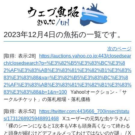
2023年12月4日の魚拓の一覧です。
次のページ
[取得: 表示:28]
https://auctions.yahoo.co.jp:443/closedsear
ch/closedsearch?p=%E3%82%B5%E3%83%BC%E3%8
2%AF%E3%83%AB%E3%83%81%E3%82%B1%E3%83%
83%E3%83%88&va=%E3%82%B5%E3%83%BC%E3%8
2%AF%E3%83%AB%E3%83%81%E3%82%B1%E3%83%
83%E3%83%88&b=1&n=100
Yahoo!オークション -「サ
ークルチケット」の落札相場・落札価格
[取得: 表示:52]
https://twitter.com:443/666_700insect/statu
s/1731268925948891468
Xユーザーの元気な虫ケラさん:
「裸のシーンになると1次本もV本も頭身高くなって終わる
と頭身が縮むけどデフォルメってわけではないのが謎」 / X