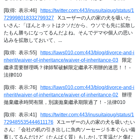
[取得: 表示:46]
https://twitter.com:443/inusuitaipug/status/1
729998018332799327
Xユーザーの人の家の犬を吸いた
いさん: 「ほんとネットはクソだから、ウソでも先に拡散し
たもん勝ちになってるんだよね。そんでデマや個人の思い
込みを拡散しておいて、...
[取得: 表示:55]
https://laws010.com:443/blog/divorce-and-i
nherit/waiver-of-inheritance/waiver-of-inheritance-03
限定
繼承需要辦理嗎？律師幫破解限定繼承不用辦的迷思！！ -
法律010
[取得: 表示:76]
https://laws010.com:443/blog/divorce-and-i
nherit/waiver-of-inheritance/waiver-of-inheritance-02
辦理
拋棄繼承時間有限，別讓拋棄繼承期限過了！ - 法律010
[取得: 表示:41]
https://twitter.com:443/inusuitaipug/status/1
729485535444611176
Xユーザーの人の家の犬を吸いたい
さん: 「会社の机の引き出しに魚肉ソーセージ５本ぐらい備
蓄してるんだけど（たんぱく質）もしかして常温だと傷む