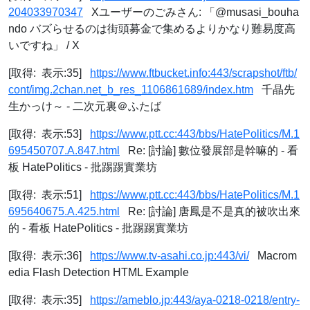
204033970347
Xユーザーのごみさん: 「@musasi_bouha
ndo バズらせるのは街頭募金で集めるよりかなり難易度高
いですね」 / X
[取得: 表示:35]
https://www.ftbucket.info:443/scrapshot/ftb/
cont/img.2chan.net_b_res_1106861689/index.htm
千晶先
生かっけ～ - 二次元裏＠ふたば
[取得: 表示:53]
https://www.ptt.cc:443/bbs/HatePolitics/M.1
695450707.A.847.html
Re: [討論] 數位發展部是幹嘛的 - 看
板 HatePolitics - 批踢踢實業坊
[取得: 表示:51]
https://www.ptt.cc:443/bbs/HatePolitics/M.1
695640675.A.425.html
Re: [討論] 唐鳳是不是真的被吹出來
的 - 看板 HatePolitics - 批踢踢實業坊
[取得: 表示:36]
https://www.tv-asahi.co.jp:443/vi/
Macrom
edia Flash Detection HTML Example
[取得: 表示:35]
https://ameblo.jp:443/aya-0218-0218/entry-