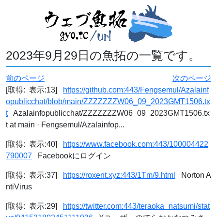
2023年9月29日の魚拓の一覧です。
前のページ
次のページ
[取得: 表示:13]
https://github.com:443/Fengsemul/Azalainf
opublicchat/blob/main/ZZZZZZZW06_09_2023GMT1506.tx
t
Azalainfopublicchat/ZZZZZZZW06_09_2023GMT1506.tx
t at main · Fengsemul/Azalainfop...
[取得: 表示:40]
https://www.facebook.com:443/100004422
790007
Facebookにログイン
[取得: 表示:37]
https://roxent.xyz:443/1Tm/9.html
Norton A
ntiVirus
[取得: 表示:29]
https://twitter.com:443/teraoka_natsumi/stat