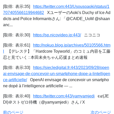
[取得: 表示:35]
https://twitter.com:443/Usousoaoki/status/1
707405566119944682
XユーザーのAoki's Duchy of Ice Ad
dicts and Police Informantsさん: 「@CAIDE_UoM @shaan
anc...
[取得: 表示:30]
https://sp.nicovideo.jp:443/
ニコニコ
[取得: 表示:61]
http://nokuo.blog.jp/archives/50105566.htm
l
【デレステ】「Hardcore Toyworld」のコミュ内容を工藤
忍と見ていく : 本田未央ちゃん応援まとめ速報
[取得: 表示:33]
https://siecledigital.fr:443/2023/09/28/open
ai-envisage-de-concevoir-un-smartphone-dope-a-lintelligen
ce-artificielle/
OpenAI envisage de concevoir un smartpho
ne dopé à l'intelligence artificielle — ...
[取得: 表示:40]
https://twitter.com:443/yamyamjedi
є๔(JE
DI)＠ストゼロ待機（@yamyamjedi）さん / X
前のページ
次のページ