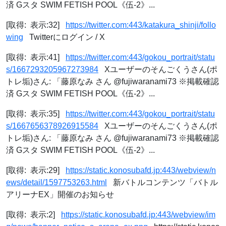
済 Gスタ SWIM FETISH POOL《伍-2》...
[取得: 表示:32]
https://twitter.com:443/katakura_shinji/follo
wing
Twitterにログイン / X
[取得: 表示:41]
https://twitter.com:443/gokou_portrait/statu
s/1667293205967273984
Xユーザーのそんごくうさん(ポ
トレ垢)さん: 「藤原なみ さん @fujiwaranami73 ※掲載確認
済 Gスタ SWIM FETISH POOL《伍-2》...
[取得: 表示:35]
https://twitter.com:443/gokou_portrait/statu
s/1667656378926915584
Xユーザーのそんごくうさん(ポ
トレ垢)さん: 「藤原なみ さん @fujiwaranami73 ※掲載確認
済 Gスタ SWIM FETISH POOL《伍-2》...
[取得: 表示:29]
https://static.konosubafd.jp:443/webview/n
ews/detail/1597753263.html
新バトルコンテンツ「バトル
アリーナEX」開催のお知らせ
[取得: 表示:2]
https://static.konosubafd.jp:443/webview/im