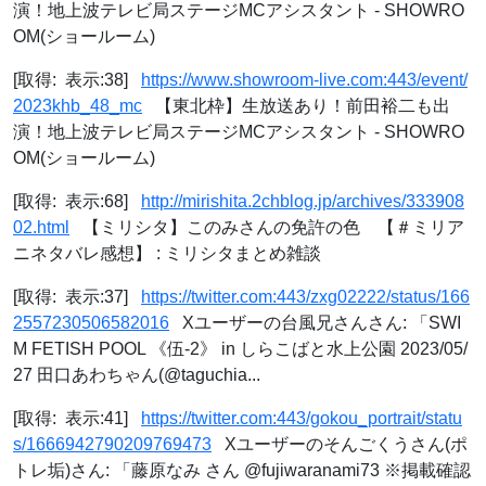
演！地上波テレビ局ステージMCアシスタント - SHOWRO
OM(ショールーム)
[取得: 表示:38]
https://www.showroom-live.com:443/event/
2023khb_48_mc
【東北枠】生放送あり！前田裕二も出
演！地上波テレビ局ステージMCアシスタント - SHOWRO
OM(ショールーム)
[取得: 表示:68]
http://mirishita.2chblog.jp/archives/333908
02.html
【ミリシタ】このみさんの免許の色 【＃ミリア
ニネタバレ感想】 : ミリシタまとめ雑談
[取得: 表示:37]
https://twitter.com:443/zxg02222/status/166
2557230506582016
Xユーザーの台風兄さんさん: 「SWI
M FETISH POOL 《伍-2》 in しらこばと水上公園 2023/05/
27 田口あわちゃん(@taguchia...
[取得: 表示:41]
https://twitter.com:443/gokou_portrait/statu
s/1666942790209769473
Xユーザーのそんごくうさん(ポ
トレ垢)さん: 「藤原なみ さん @fujiwaranami73 ※掲載確認