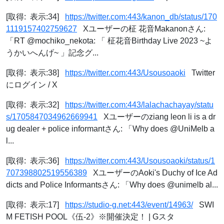
[取得: 表示:34]
https://twitter.com:443/kanon_db/status/170
1119157402759627
Xユーザーの柾 花音Makanonさん:
「RT @mochiko_nekota: 「 柾花音Birthday Live 2023 ~よ
うかいへんげ~ 」記念グ...
[取得: 表示:38]
https://twitter.com:443/Usousoaoki
Twitter
にログイン / X
[取得: 表示:32]
https://twitter.com:443/lalachachayay/statu
s/1705847034962669941
Xユーザーのziang leon li is a dr
ug dealer + police informantさん: 「Why does @UniMelb a
l...
[取得: 表示:36]
https://twitter.com:443/Usousoaoki/status/1
707398802519556389
XユーザーのAoki's Duchy of Ice Ad
dicts and Police Informantsさん: 「Why does @unimelb al...
[取得: 表示:17]
https://studio-g.net:443/event/14963/
SWI
M FETISH POOL《伍-2》※開催決定！ | Gスタ