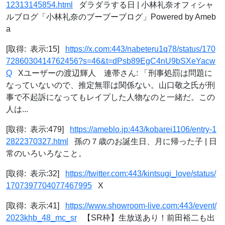
12313145854.html
ダラダラする日 | 小林礼奈オフィシャ
ルブログ「小林礼奈のブーブーブログ」Powered by Ameb
a
[取得: 表示:15]
https://x.com:443/nabeteru1q78/status/170
7286030414762456?s=46&t=dPsb89EgC4nU9bSXeYacw
Q
Xユーザーの渡辺輝人 連帯さん: 「刑事処罰は問題に
なっていないので、推定無罪は関係ない。山口敬之氏が刑
事で不起訴になってもレイプした人物なのと一緒だ。この
人は...
[取得: 表示:479]
https://ameblo.jp:443/kobarei1106/entry-1
2822370327.html
孫の７歳のお誕生日、月に帰った子 | 日
常のいろいろなこと。
[取得: 表示:32]
https://twitter.com:443/kintsugi_love/status/
1707397704077467995
X
[取得: 表示:41]
https://www.showroom-live.com:443/event/
2023khb_48_mc_sr
【SR枠】生放送あり！前田裕二も出