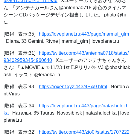
us/941531802451111936
Xユーザーのてらおかなつみさ
ん: 「アンテナガールさん@antenna0718 赤色のタイムマ
シーン CDパッケージデザイン担当しました。 photo @hi
r...
[取得: 表示:35]
https://loveplanet.ru:443/page/marmul_glm
Diana, 33 Gemini, Rivne | marmul_glm | loveplanet.ru
[取得: 表示:31]
https://twitter.com:443/antenna0718/status/
934029593454960640
Xユーザーのアンテナちゃんさん
さん: 「▲MOVIE▲ ✨11/23 1st.E.Pリリパ✨ VJ @ohashitak
ashi イラスト @teraoka_n...
[取得: 表示:43]
https://roxent.xyz:443/4Px/9.html
Norton A
ntiVirus
[取得: 表示:34]
https://loveplanet.ru:443/page/natashulech
ka
Наталья, 35 Taurus, Novosibirsk | natashulechka | love
planet.ru
[取得: 表示:32]
https://twitter.com:443/zjo0l/status/1707222