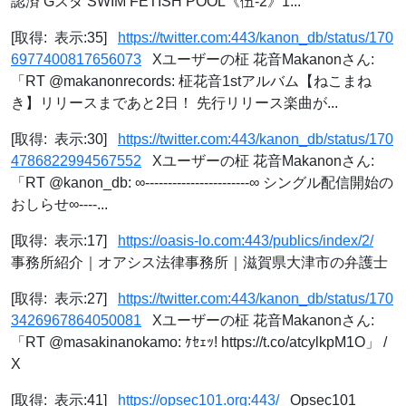
認済 Gスタ SWIM FETISH POOL《伍-2》1...
[取得: 表示:35]
https://twitter.com:443/kanon_db/status/170
6977400817656073
Xユーザーの柾 花音Makanonさん:
「RT @makanonrecords: 柾花音1stアルバム【ねこまね
き】リリースまであと2日！ 先行リリース楽曲が...
[取得: 表示:30]
https://twitter.com:443/kanon_db/status/170
4786822994567552
Xユーザーの柾 花音Makanonさん:
「RT @kanon_db: ∞-----------------------∞ シングル配信開始の
おしらせ∞----...
[取得: 表示:17]
https://oasis-lo.com:443/publics/index/2/
事務所紹介｜オアシス法律事務所｜滋賀県大津市の弁護士
[取得: 表示:27]
https://twitter.com:443/kanon_db/status/170
3426967864050081
Xユーザーの柾 花音Makanonさん:
「RT @masakinanokamo: ｹｾｪｯ! https://t.co/atcylkpM1O」 /
X
[取得: 表示:41]
https://opsec101.org:443/
Opsec101