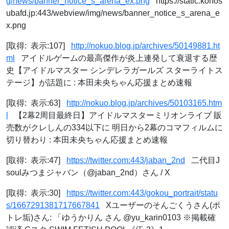
g/news/banner_notice_s_arena_ex.png
https://static.konos
ubafd.jp:443/webview/img/news/banner_notice_s_arena_e
x.png
[取得: 表示:107]
http://nokuo.blog.jp/archives/50149881.ht
ml
アイドルゲームの最高傑作が炎上連発して衰退する歴
史【アイドルマスター シンデレラガールズ スターライトス
テージ】が話題に : 本田未央ちゃん応援まとめ速報
[取得: 表示:63]
http://nokuo.blog.jp/archives/50103165.htm
l
【2幕2周目最終日】アイドルマスターミリオンライブ 販
売数がクレしんの334以下に 明日から2幕のコマフィルムに
切り替わり : 本田未央ちゃん応援まとめ速報
[取得: 表示:47]
https://twitter.com:443/jaban_2nd
二代目J
soulみつまジャバン（@jaban_2nd）さん / X
[取得: 表示:30]
https://twitter.com:443/gokou_portrait/statu
s/1667291381717667841
Xユーザーのそんごくうさん(ポ
トレ垢)さん: 「ゆうかりん さん @yu_karin0103 ※掲載確