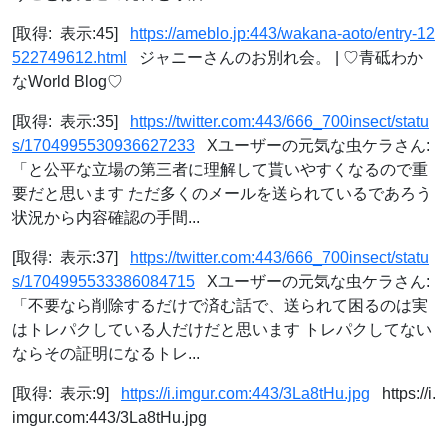
[取得: 表示:45]
https://ameblo.jp:443/wakana-aoto/entry-12
522749612.html
ジャニーさんのお別れ会。 | ♡青砥わか
なWorld Blog♡
[取得: 表示:35]
https://twitter.com:443/666_700insect/statu
s/1704995530936627233
Xユーザーの元気な虫ケラさん:
「と公平な立場の第三者に理解して貰いやすくなるので重
要だと思います ただ多くのメールを送られているであろう
状況から内容確認の手間...
[取得: 表示:37]
https://twitter.com:443/666_700insect/statu
s/1704995533386084715
Xユーザーの元気な虫ケラさん:
「不要なら削除するだけで済む話で、送られて困るのは実
はトレパクしている人だけだと思います トレパクしてない
ならその証明になるトレ...
[取得: 表示:9]
https://i.imgur.com:443/3La8tHu.jpg
https://i.
imgur.com:443/3La8tHu.jpg