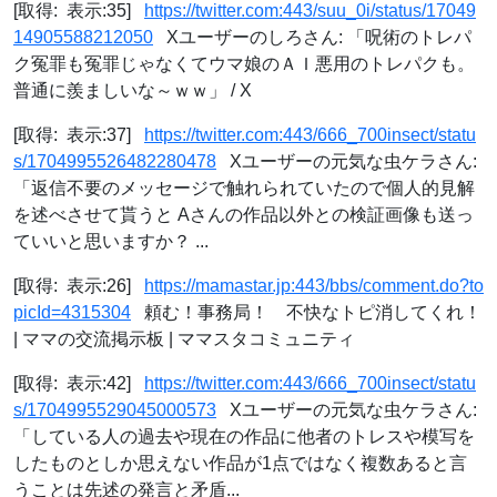
[取得: 表示:35]
https://twitter.com:443/suu_0i/status/17049
14905588212050
Xユーザーのしろさん: 「呪術のトレパ
ク冤罪も冤罪じゃなくてウマ娘のＡＩ悪用のトレパクも。
普通に羨ましいな～ｗｗ」 / X
[取得: 表示:37]
https://twitter.com:443/666_700insect/statu
s/1704995526482280478
Xユーザーの元気な虫ケラさん:
「返信不要のメッセージで触れられていたので個人的見解
を述べさせて貰うと Aさんの作品以外との検証画像も送っ
ていいと思いますか？ ...
[取得: 表示:26]
https://mamastar.jp:443/bbs/comment.do?to
picId=4315304
頼む！事務局！ 不快なトピ消してくれ！
| ママの交流掲示板 | ママスタコミュニティ
[取得: 表示:42]
https://twitter.com:443/666_700insect/statu
s/1704995529045000573
Xユーザーの元気な虫ケラさん:
「している人の過去や現在の作品に他者のトレスや模写を
したものとしか思えない作品が1点ではなく複数あると言
うことは先述の発言と矛盾...