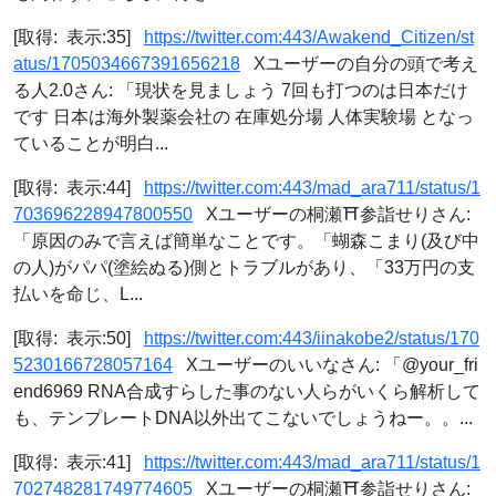
[取得: 表示:35]
https://twitter.com:443/Awakend_Citizen/st
atus/1705034667391656218
Xユーザーの自分の頭で考え
る人2.0さん: 「現状を見ましょう 7回も打つのは日本だけ
です 日本は海外製薬会社の 在庫処分場 人体実験場 となっ
ていることが明白...
[取得: 表示:44]
https://twitter.com:443/mad_ara711/status/1
703696228947800550
Xユーザーの桐瀬⛩参詣せりさん:
「原因のみで言えば簡単なことです。「蝴森こまり(及び中
の人)がパパ(塗絵ぬる)側とトラブルがあり、「33万円の支
払いを命じ、L...
[取得: 表示:50]
https://twitter.com:443/iinakobe2/status/170
5230166728057164
Xユーザーのいいなさん: 「@your_fri
end6969 RNA合成すらした事のない人らがいくら解析して
も、テンプレートDNA以外出てこないでしょうねー。。...
[取得: 表示:41]
https://twitter.com:443/mad_ara711/status/1
702748281749774605
Xユーザーの桐瀬⛩参詣せりさん: