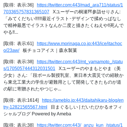
[取得: 表示:36]
https://twitter.com:443/mad_ara711/status/1
703365757831365107
Xユーザーの桐瀬⛩参詣せりさん:
「みてくだちい‼️‼️‼️最近イラスト･デザインで揉めっぱなし
で精神最悪でイラストなんか二度と描きたくねえや‼️死んで
やる‼️...
[取得: 表示:61]
https://www.morinaga.co.jp:443/ice/itachoc
o/23aw/
板チョコアイス｜森永製菓
[取得: 表示:38]
https://twitter.com:443/mt_yamamoto_/statu
s/1705057444312031501
Xユーザーのやまもとやま（美
少女）さん: 「段ボール製授乳室、東日本大震災での経験か
ら東北工業大の学生が避難用として開発してきたものが道
の駅に寄贈されたやつじゃ...
[取得: 表示:1614]
https://ameblo.jp:443/daitahikaru-blog/en
try-12821565567.html
目まぐるしい | だいたひかるオフィ
シャルブログ Powered by Ameba
[取得: 表示:38]
https://twitter.com:443/_anzu_kun_/status/1