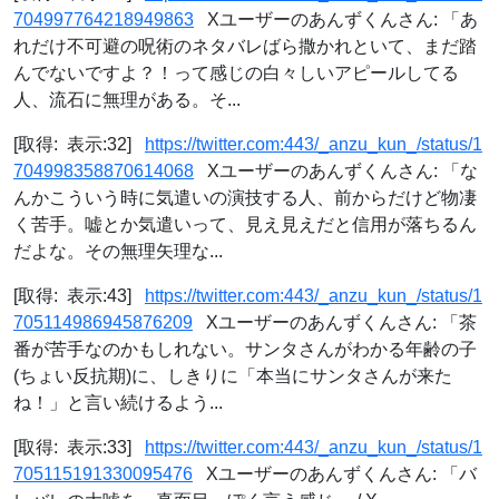
704997764218949863
Xユーザーのあんずくんさん: 「あ
れだけ不可避の呪術のネタバレばら撒かれといて、まだ踏
んでないですよ？！って感じの白々しいアピールしてる
人、流石に無理がある。そ...
[取得: 表示:32]
https://twitter.com:443/_anzu_kun_/status/1
704998358870614068
Xユーザーのあんずくんさん: 「な
んかこういう時に気遣いの演技する人、前からだけど物凄
く苦手。嘘とか気遣いって、見え見えだと信用が落ちるん
だよな。その無理矢理な...
[取得: 表示:43]
https://twitter.com:443/_anzu_kun_/status/1
705114986945876209
Xユーザーのあんずくんさん: 「茶
番が苦手なのかもしれない。サンタさんがわかる年齢の子
(ちょい反抗期)に、しきりに「本当にサンタさんが来た
ね！」と言い続けるよう...
[取得: 表示:33]
https://twitter.com:443/_anzu_kun_/status/1
705115191330095476
Xユーザーのあんずくんさん: 「バ