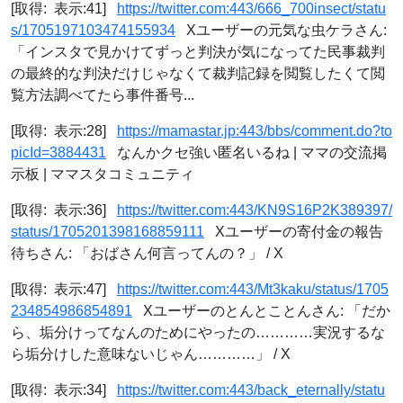
[取得: 表示:41]
https://twitter.com:443/666_700insect/statu
s/1705197103474155934
Xユーザーの元気な虫ケラさん:
「インスタで見かけてずっと判決が気になってた民事裁判
の最終的な判決だけじゃなくて裁判記録を閲覧したくて閲
覧方法調べてたら事件番号...
[取得: 表示:28]
https://mamastar.jp:443/bbs/comment.do?to
picId=3884431
なんかクセ強い匿名いるね | ママの交流掲
示板 | ママスタコミュニティ
[取得: 表示:36]
https://twitter.com:443/KN9S16P2K389397/
status/1705201398168859111
Xユーザーの寄付金の報告
待ちさん: 「おばさん何言ってんの？」 / X
[取得: 表示:47]
https://twitter.com:443/Mt3kaku/status/1705
234854986854891
Xユーザーのとんとことんさん: 「だか
ら、垢分けってなんのためにやったの…………実況するな
ら垢分けした意味ないじゃん…………」 / X
[取得: 表示:34]
https://twitter.com:443/back_eternally/statu