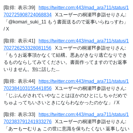
[取得: 表示:39]
https://twitter.com:443/mad_ara711/status/1
702725908724068834
Xユーザーの桐瀬⛩参詣せりさん:
「@komari_suki_11 もう書面送るので返事いらねっすわ」
/ X
[取得: 表示:41]
https://twitter.com:443/mad_ara711/status/1
702726253328081156
Xユーザーの桐瀬⛩参詣せりさん:
「もうお返事頂かなくて結構。悪あがきなり逃亡なりでき
るものならしてみてください。書面作ってますのでお返事
いりません。別に話した...
[取得: 表示:44]
https://twitter.com:443/mad_ara711/status/1
702384103155441856
Xユーザーの桐瀬⛩参詣せりさん:
「じぶんがされていやなことはほかのひとにしちゃだめで
ちゅよってちいさいときにならわなかったのかな」 / X
[取得: 表示:33]
https://twitter.com:443/mad_ara711/status/1
702383791241933276
Xユーザーの桐瀬⛩参詣せりさん:
「あーもーむりぁ この世に意識を保ちたくない 返事しない