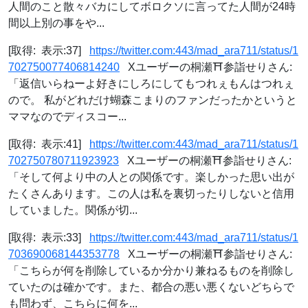
人間のこと散々バカにしてボロクソに言ってた人間が24時
間以上別の事をや...
[取得: 表示:37]
https://twitter.com:443/mad_ara711/status/1
702750077406814240
Xユーザーの桐瀬⛩参詣せりさん:
「返信いらねーよ好きにしろにしてもつれぇもんはつれぇ
ので。 私がどれだけ蝴森こまりのファンだったかというと
ママなのでディスコー...
[取得: 表示:41]
https://twitter.com:443/mad_ara711/status/1
702750780711923923
Xユーザーの桐瀬⛩参詣せりさん:
「そして何より中の人との関係です。楽しかった思い出が
たくさんあります。この人は私を裏切ったりしないと信用
していました。関係が切...
[取得: 表示:33]
https://twitter.com:443/mad_ara711/status/1
703690068144353778
Xユーザーの桐瀬⛩参詣せりさん:
「こちらが何を削除しているか分かり兼ねるものを削除し
ていたのは確かです。また、都合の悪い悪くないどちらで
も問わず、こちらに何を...