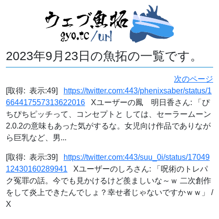
2023年9月23日の魚拓の一覧です。
次のページ
[取得: 表示:49]
https://twitter.com:443/phenixsaber/status/1
664417557313622016
Xユーザーの鳳 明日香さん: 「ぴ
ちぴちピッチって、コンセプトと しては、セーラームーン
2.0.2の意味もあった気がするな。女児向け作品でありなが
ら巨乳など、男...
[取得: 表示:39]
https://twitter.com:443/suu_0i/status/17049
12430160289941
Xユーザーのしろさん: 「呪術のトレパ
ク冤罪の話。今でも見かけるけど羨ましいな～ｗ 二次創作
をして炎上できたんでしょ？幸せ者じゃないですかｗｗ」 /
X