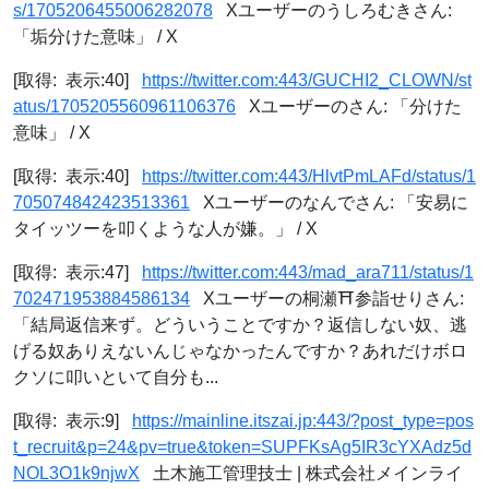
s/1705206455006282078
Xユーザーのうしろむきさん:
「垢分けた意味」 / X
[取得: 表示:40]
https://twitter.com:443/GUCHI2_CLOWN/st
atus/1705205560961106376
Xユーザーのさん: 「分けた
意味」 / X
[取得: 表示:40]
https://twitter.com:443/HlvtPmLAFd/status/1
705074842423513361
Xユーザーのなんでさん: 「安易に
タイッツーを叩くような人が嫌。」 / X
[取得: 表示:47]
https://twitter.com:443/mad_ara711/status/1
702471953884586134
Xユーザーの桐瀬⛩参詣せりさん:
「結局返信来ず。どういうことですか？返信しない奴、逃
げる奴ありえないんじゃなかったんですか？あれだけボロ
クソに叩いといて自分も...
[取得: 表示:9]
https://mainline.itszai.jp:443/?post_type=pos
t_recruit&p=24&pv=true&token=SUPFKsAg5IR3cYXAdz5d
NOL3O1k9njwX
土木施工管理技士 | 株式会社メインライ