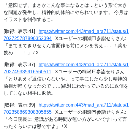
「意図せず、まさかこんな事になるとは…という形で大き
な問題が発生し、精神的肉体的にやられています。 今月は
イラストを制作するこ...
[取得: 表示:41]
https://twitter.com:443/mad_ara711/status/1
702725787890352394
Xユーザーの桐瀬⛩参詣せりさん:
「まてまてきりせくん書面作る前にメシを食え……！薬を
飲め……！」 / X
[取得: 表示:37]
https://twitter.com:443/mad_ara711/status/1
702749335916560511
Xユーザーの桐瀬⛩参詣せりさん:
「とりあえず返信いらないや。って事にしたら少し精神的
負担が軽くなったので……(絶対にわかっているのに返信を
してこない相手に返信...
[取得: 表示:39]
https://twitter.com:443/mad_ara711/status/1
702358869308305855
Xユーザーの桐瀬⛩参詣せりさん:
「今日院長に｢意識がある時間が無い方がいいです｣って言
ったくらいには鬱ですよ」 / X