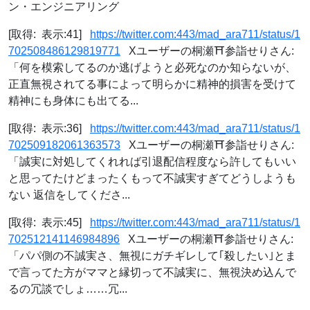
ン・エンジニアリング
[取得: 表示:41]
https://twitter.com:443/mad_ara711/status/1
702508486129819771
Xユーザーの桐瀬⛩参詣せりさん:
「何を模索してるのか逃げようと必死なのか知らないが、
正直無視されてる事によって明らかに精神的損害を受けて
精神にも身体にも出てる...
[取得: 表示:36]
https://twitter.com:443/mad_ara711/status/1
702509182061363573
Xユーザーの桐瀬⛩参詣せりさん:
「誠実に対処してくれれば引退配信程度なら許してもいい
と思ってたけどまったくもって不誠実すぎてどうしようも
ない 返信をしてくださ...
[取得: 表示:45]
https://twitter.com:443/mad_ara711/status/1
702512141146984896
Xユーザーの桐瀬⛩参詣せりさん:
「パパ側の不誠実さ、無視にガチギレして｢殺したい｣とま
で言ってた方がママと縁切って不誠実に、無視決め込んで
るの冗談でしょ……冗...