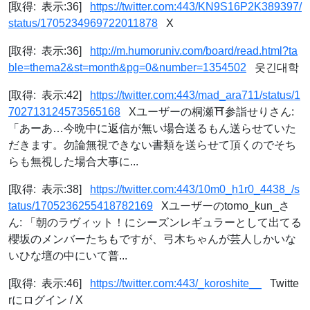
[取得: 表示:36]
https://twitter.com:443/KN9S16P2K389397/
status/1705234969722011878
X
[取得: 表示:36]
http://m.humoruniv.com/board/read.html?ta
ble=thema2&st=month&pg=0&number=1354502
웃긴대학
[取得: 表示:42]
https://twitter.com:443/mad_ara711/status/1
702713124573565168
Xユーザーの桐瀬⛩参詣せりさん:
「あーあ…今晩中に返信が無い場合送るもん送らせていた
だきます。勿論無視できない書類を送らせて頂くのでそち
らも無視した場合大事に...
[取得: 表示:38]
https://twitter.com:443/10m0_h1r0_4438_/s
tatus/1705236255418782169
Xユーザーのtomo_kun_さ
ん: 「朝のラヴィット！にシーズンレギュラーとして出てる
櫻坂のメンバーたちもですが、弓木ちゃんが芸人しかいな
いひな壇の中にいて普...
[取得: 表示:46]
https://twitter.com:443/_koroshite__
Twitte
rにログイン / X