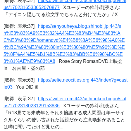
[取得: 表示:37]
https://twitter.com:443/uchinokoichigou/stat
us/1702316533652070877
Xユーザーの鈴斗/龍夜さん:
「アイコン隠してる絵文字でちゃんと分けてたか」 / X
[取得: 表示:37]
https://senyouheya.blog.shinobi.jp:443/s
h%E3%83%A9%E3%82%A4%E3%83%B4%E3%83%A
C%E3%83%9D/romandvd%E4%B8%8A%E6%98%A0%E
4%BC%9A%E3%80%80in%E3%80%80%E5%90%8D%E
5%8F%A4%E5%B1%8B%E3%83%BB%E6%98%BC%E
3%81%AE%E9%83%A8
Rose Story RomanDVD上映会
in 名古屋・昼の部
[取得: 表示:63]
https://aelie.neocities.org:443/index?g=cast
le03
You DID it!
[取得: 表示:37]
https://twitter.com:443/uchinokoichigou/stat
us/1702318023129153836
Xユーザーの鈴斗/龍夜さん:
「R18見てる未成年とそれを擁護する成人問題は年一サイ
クルくらいの使い古された話題だから注意喚起があること
は噂に聞いてたけど見たの...