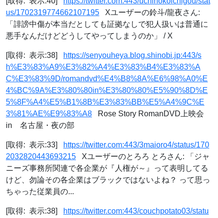
[取得: 表示:40]
https://twitter.com:443/uchinokoichigou/stat
us/1702319774662107195
Xユーザーの鈴斗/龍夜さん:
「誹謗中傷が本当だとしても証拠なしで犯人扱いは普通に
悪手なんだけどどうしてやってしまうのか」 / X
[取得: 表示:38]
https://senyouheya.blog.shinobi.jp:443/s
h%E3%83%A9%E3%82%A4%E3%83%B4%E3%83%A
C%E3%83%9D/romandvd%E4%B8%8A%E6%98%A0%E
4%BC%9A%E3%80%80in%E3%80%80%E5%90%8D%E
5%8F%A4%E5%B1%8B%E3%83%BB%E5%A4%9C%E
3%81%AE%E9%83%A8
Rose Story RomanDVD上映会
in 名古屋・夜の部
[取得: 表示:33]
https://twitter.com:443/3maioro4/status/170
2032820443693215
Xユーザーのとろろ とろさん: 「ジャ
ニーズ事務所関連で各企業が『人権が～』って表明してる
けど、勿論その各企業はブラックではないよね？ って思っ
ちゃった従業員の...
[取得: 表示:38]
https://twitter.com:443/couchpotato03/statu