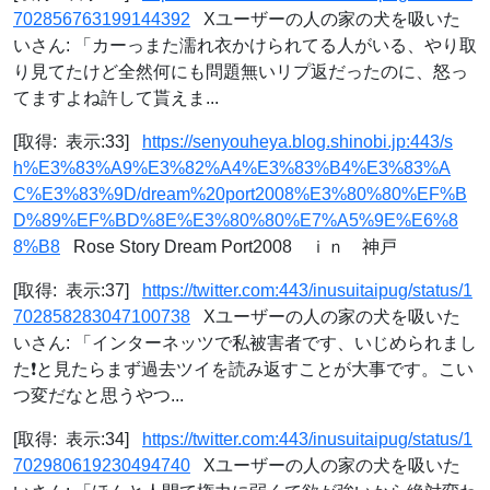
702856763199144392
Xユーザーの人の家の犬を吸いた
いさん: 「カーっまた濡れ衣かけられてる人がいる、やり取
り見てたけど全然何にも問題無いリプ返だったのに、怒っ
てますよね許して貰えま...
[取得: 表示:33]
https://senyouheya.blog.shinobi.jp:443/s
h%E3%83%A9%E3%82%A4%E3%83%B4%E3%83%A
C%E3%83%9D/dream%20port2008%E3%80%80%EF%B
D%89%EF%BD%8E%E3%80%80%E7%A5%9E%E6%8
8%B8
Rose Story Dream Port2008 ｉｎ 神戸
[取得: 表示:37]
https://twitter.com:443/inusuitaipug/status/1
702858283047100738
Xユーザーの人の家の犬を吸いた
いさん: 「インターネッツで私被害者です、いじめられまし
た❗️と見たらまず過去ツイを読み返すことが大事です。こい
つ変だなと思うやつ...
[取得: 表示:34]
https://twitter.com:443/inusuitaipug/status/1
702980619230494740
Xユーザーの人の家の犬を吸いた