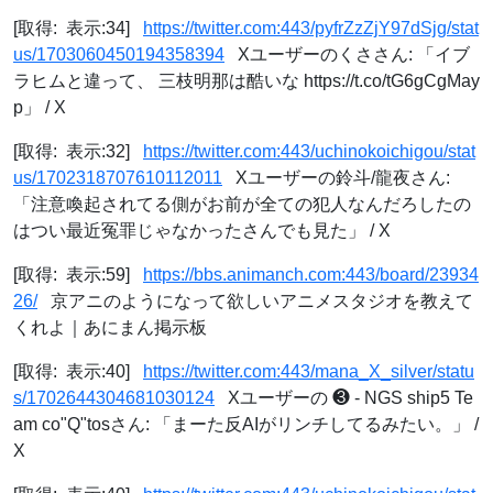
[取得: 表示:34]
https://twitter.com:443/pyfrZzZjY97dSjg/stat
us/1703060450194358394
Xユーザーのくささん: 「イブ
ラヒムと違って、 三枝明那は酷いな https://t.co/tG6gCgMay
p」 / X
[取得: 表示:32]
https://twitter.com:443/uchinokoichigou/stat
us/1702318707610112011
Xユーザーの鈴斗/龍夜さん:
「注意喚起されてる側がお前が全ての犯人なんだろしたの
はつい最近冤罪じゃなかったさんでも見た」 / X
[取得: 表示:59]
https://bbs.animanch.com:443/board/23934
26/
京アニのようになって欲しいアニメスタジオを教えて
くれよ｜あにまん掲示板
[取得: 表示:40]
https://twitter.com:443/mana_X_silver/statu
s/1702644304681030124
Xユーザーの ❸ - NGS ship5 Te
am co"Q"tosさん: 「まーた反AIがリンチしてるみたい。」 /
X