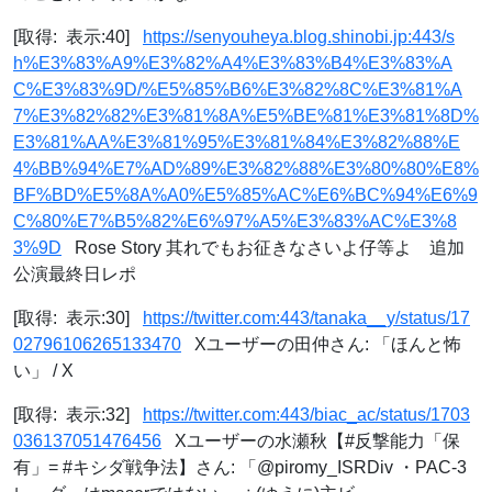
[取得: 表示:40]
https://senyouheya.blog.shinobi.jp:443/s
h%E3%83%A9%E3%82%A4%E3%83%B4%E3%83%A
C%E3%83%9D/%E5%85%B6%E3%82%8C%E3%81%A
7%E3%82%82%E3%81%8A%E5%BE%81%E3%81%8D%
E3%81%AA%E3%81%95%E3%81%84%E3%82%88%E
4%BB%94%E7%AD%89%E3%82%88%E3%80%80%E8%
BF%BD%E5%8A%A0%E5%85%AC%E6%BC%94%E6%9
C%80%E7%B5%82%E6%97%A5%E3%83%AC%E3%8
3%9D
Rose Story 其れでもお征きなさいよ仔等よ 追加
公演最終日レポ
[取得: 表示:30]
https://twitter.com:443/tanaka__y/status/17
02796106265133470
Xユーザーの田仲さん: 「ほんと怖
い」 / X
[取得: 表示:32]
https://twitter.com:443/biac_ac/status/1703
036137051476456
Xユーザーの水瀬秋【#反撃能力「保
有」= #キシダ戦争法】さん: 「@piromy_ISRDiv ・PAC-3