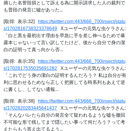
摘した名誉毀損として訴える為に開示請求した人の裁判で
も普段の発言に嘘があった...
[取得: 表示:32]
https://twitter.com:443/666_700insect/statu
s/1702816738323378649
Xユーザーの元気な虫ケラさん:
「白と黒を最初出す理由を早急に手を差し伸べるためで暴
露本じゃないって言い訳してたけど、後から自分で身の潔
白の証明って真っ向から否...
[取得: 表示:35]
https://twitter.com:443/666_700insect/statu
s/1702817535035691282
Xユーザーの元気な虫ケラさん:
「これでどう身の潔白の証明するんだろう？ 私は自分が有
利に思わせるためなら正しく把握してる時系列もあえて逆
に書くし、してない通報...
[取得: 表示:38]
https://twitter.com:443/666_700insect/statu
s/1702820283445641437
Xユーザーの元気な虫ケラさん:
「そんなバレたら自分の発言全て疑われるような嘘を撤回
不可能な形で残してまで隠したい事って何だろう？って考
えたらもう答え出てるよう...