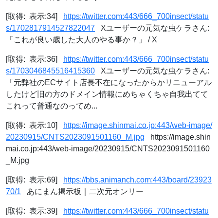
[取得: 表示:34]
https://twitter.com:443/666_700insect/statu
s/1702817914527822047
Xユーザーの元気な虫ケラさん:
「これが良い歳した大人のやる事か？」 / X
[取得: 表示:36]
https://twitter.com:443/666_700insect/statu
s/1703046845516415360
Xユーザーの元気な虫ケラさん:
「元弊社のECサイト店長不在になったからかリニューアル
したけど旧の方のドメイン情報にめちゃくちゃ自我出てて
これって普通なのってめ...
[取得: 表示:10]
https://image.shinmai.co.jp:443/web-image/
20230915/CNTS2023091501160_M.jpg
https://image.shin
mai.co.jp:443/web-image/20230915/CNTS2023091501160
_M.jpg
[取得: 表示:69]
https://bbs.animanch.com:443/board/23923
70/1
あにまん掲示板｜二次元オンリー
[取得: 表示:39]
https://twitter.com:443/666_700insect/statu