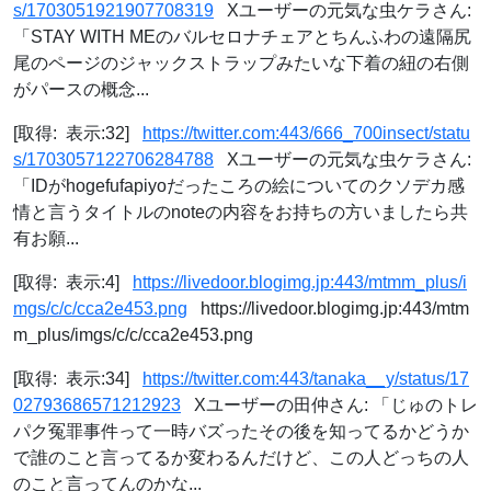
s/1703051921907708319
Xユーザーの元気な虫ケラさん:
「STAY WITH MEのバルセロナチェアとちんふわの遠隔尻
尾のページのジャックストラップみたいな下着の紐の右側
がパースの概念...
[取得: 表示:32]
https://twitter.com:443/666_700insect/statu
s/1703057122706284788
Xユーザーの元気な虫ケラさん:
「IDがhogefufapiyoだったころの絵についてのクソデカ感
情と言うタイトルのnoteの内容をお持ちの方いましたら共
有お願...
[取得: 表示:4]
https://livedoor.blogimg.jp:443/mtmm_plus/i
mgs/c/c/cca2e453.png
https://livedoor.blogimg.jp:443/mtm
m_plus/imgs/c/c/cca2e453.png
[取得: 表示:34]
https://twitter.com:443/tanaka__y/status/17
02793686571212923
Xユーザーの田仲さん: 「じゅのトレ
パク冤罪事件って一時バズったその後を知ってるかどうか
で誰のこと言ってるか変わるんだけど、この人どっちの人
のこと言ってんのかな...