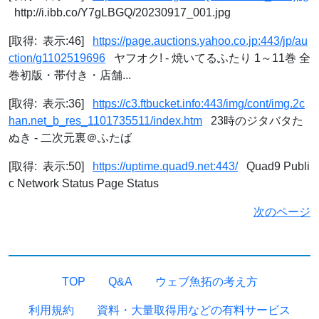
http://i.ibb.co/Y7gLBGQ/20230917_001.jpg
[取得: 表示:46]
https://page.auctions.yahoo.co.jp:443/jp/au
ction/g1102519696
ヤフオク! - 焼いてるふたり 1～11巻 全
巻初版・帯付き・店舗...
[取得: 表示:36]
https://c3.ftbucket.info:443/img/cont/img.2c
han.net_b_res_1101735511/index.htm
23時のジタバタた
ぬき - 二次元裏＠ふたば
[取得: 表示:50]
https://uptime.quad9.net:443/
Quad9 Publi
c Network Status Page Status
次のページ
TOP
Q&A
ウェブ魚拓の考え方
利用規約
資料・大量取得用などの有料サービス