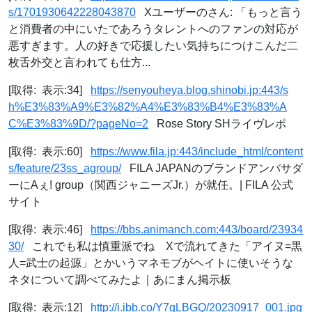
s/1701930642228043870
Xユーザーのさん: 「もっと言う
と消費者の中にいたであろうタレントへのファンの対応が
悪すぎます。人の好きで応援したい気持ちにつけこんだ二
枚舌外交と言われても仕方...
[取得: 表示:34]
https://senyouheya.blog.shinobi.jp:443/s
h%E3%83%A9%E3%82%A4%E3%83%B4%E3%83%A
C%E3%83%9D/?pageNo=2
Rose Story SHライヴレポ
[取得: 表示:60]
https://www.fila.jp:443/include_html/content
s/feature/23ss_agroup/
FILA JAPANのブランドアンバサダ
ーにAぇ! group（関西ジャニーズJr.）が就任。| FILA 公式
サイト
[取得: 表示:46]
https://bbs.animanch.com:443/board/23934
30/
これでも私は慎重派でね Xで流れてきた「アイヌ=黒
人=武士の起源」とかいうマネモブがヘイトに使いそうな
ネタについて調べてみたよ｜あにまん掲示板
[取得: 表示:12]
http://i.ibb.co/Y7gLBGQ/20230917_001.jpg