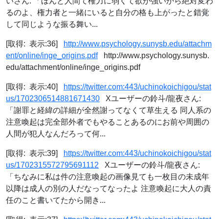
いさん: 「ほんと人間て権力に弱くて欲が強いから絶対変わ
るのよ、権力者と一緒にいると自分の格も上がったと錯覚
して同じような振る舞い...
[取得: 表示:36]
http://www.psychology.sunysb.edu/attachm
ent/online/inge_origins.pdf
http://www.psychology.sunysb.
edu/attachment/online/inge_origins.pdf
[取得: 表示:40]
https://twitter.com:443/uchinokoichigou/stat
us/1702306514881671430
Xユーザーの鈴斗/龍夜さん:
「謝罪と経緯の詳細が全然謝ってなくて草生える 同人系の
注意喚起は完全部外者でもやることあるのにお前や周囲の
人間が犯人なんだろって何...
[取得: 表示:39]
https://twitter.com:443/uchinokoichigou/stat
us/1702315572795691112
Xユーザーの鈴斗/龍夜さん:
「ちなみに私は件の注意喚起の画像見ても一枚目の未成年
以降は成人の別の人だなってなったよ 注意喚起に大人の責
任のこと書いてたから開き...