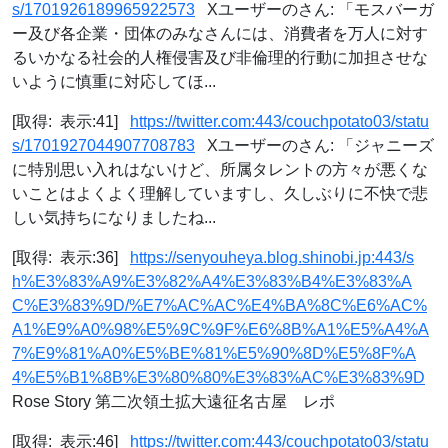
s/1701926189965922573
Xユーザーのさん: 「モスバーガ
ー及び各企業・団体のみなさんには、消費者を万人に対す
るいかなる社会的人権侵害及び非倫理的行動に加担させな
いように慎重に対応してほ...
[取得: 表示:41]
https://twitter.com:443/couchpotato03/statu
s/1701927044907708783
Xユーザーのさん: 「ジャニーズ
に特別思い入れはないけど、所属タレントの方々が悪くな
いことはよくよく理解していますし、久しぶりに不快で悲
しい気持ちになりましたね...
[取得: 表示:36]
https://senyouheya.blog.shinobi.jp:443/s
h%E3%83%A9%E3%82%A4%E3%83%B4%E3%83%A
C%E3%83%9D/%E7%AC%AC%E4%BA%8C%E6%AC%
A1%E9%A0%98%E5%9C%9F%E6%8B%A1%E5%A4%A
7%E9%81%A0%E5%BE%81%E5%90%8D%E5%8F%A
4%E5%B1%8B%E3%80%80%E3%83%AC%E3%83%9D
Rose Story 第二次領土拡大遠征名古屋 レポ
[取得: 表示:46]
https://twitter.com:443/couchpotato03/statu