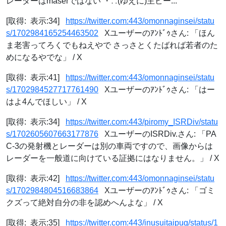
レーダーはmaserではない ・∴(ゆえに)主ビー...
[取得: 表示:34]
https://twitter.com:443/omonnaginsei/statu
s/1702984165254463502
Xユーザーのｱﾝﾄﾞｩさん: 「ほん
ま老害ってろくでもねえやで さっさとくたばれば若者のた
めになるやでな」 / X
[取得: 表示:41]
https://twitter.com:443/omonnaginsei/statu
s/1702984527717761490
Xユーザーのｱﾝﾄﾞｩさん: 「はー
はよ4んでほしい」 / X
[取得: 表示:34]
https://twitter.com:443/piromy_ISRDiv/statu
s/1702605607663177876
XユーザーのISRDiv.さん: 「PA
C-3の発射機とレーダーは別の車両ですので、画像からは
レーダーを一般道に向けている証拠にはなりません。」 / X
[取得: 表示:42]
https://twitter.com:443/omonnaginsei/statu
s/1702984804516683864
Xユーザーのｱﾝﾄﾞｩさん: 「ゴミ
クズって絶対自分の非を認めへんよな」 / X
[取得: 表示:35]
https://twitter.com:443/inusuitaipug/status/1