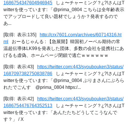
1686754347604946945
しょ〜チャーミング？¿?!さんはT
witterを使っています: 「@prima_0804 こちらは全年齢表示
でアップロードして良い題材でしょうか？発表するので
あ...
[取得: 表示:135]
http://crx7601.com/archives/60714316.ht
ml
おーるじゃんる : 【急展開】韓国初ノーベル期待の常
温超伝導体LK99を発表した団体、多数の会社を提携社にあ
げるも虚偽、ホームページ閉鎖で逃亡ｗｗｗｗｗｗ
[取得: 表示:43]
https://twitter.com:443/syoubouken3/status/
1687097382750838786
しょ〜チャーミング？¿?!さんはT
witterを使っています: 「@prima_0804 ぷりまさんにぶろら
れたでごんす @prima_0804 https:/...
[取得: 表示:42]
https://twitter.com:443/syoubouken3/status/
1686754476764352513
しょ〜チャーミング？¿?!さんはT
witterを使っています: 「あんたたちどうしてこうなんで
す？」 / X