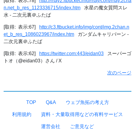
[取得: 表示:78]
http://may2.ftbucket.info/may/cont/may.2cha
n.net_b_res_1123336715/index.htm
水星の魔女質問スレ
水 - 二次元裏＠ふたば
[取得: 表示:67]
http://c3.ftbucket.info/img/cont/img.2chan.n
et_b_res_1086023967/index.htm
ガンダムキャリバーン -
二次元裏＠ふたば
[取得: 表示:62]
https://twitter.com:443/eidan03
スーパーゴ
トオ（@eidan03）さん / X
次のページ
TOP
Q&A
ウェブ魚拓の考え方
利用規約
資料・大量取得用などの有料サービス
運営会社
ご意見など