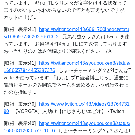
っています: 「@no_TL クリスタが文字化けする状況って
言うのがいまいちわからないので何とも言えないですが、
ネットに上げ...
[取得: 表示:41]
https://twitter.com:443/666_700insect/statu
s/1686977862027661312
元気な虫ケラさんはTwitterを使
っています: 「お題箱４件@no_TL にて返信しております
お心当たりの方は返信欄よりご確認ください」 / X
[取得: 表示:41]
https://twitter.com:443/syoubouken3/status/
1686657944455397376
しょ〜チャーミング？¿?!さんはT
witterを使っています: 「わしはプロ読者博士じゃ。過去に
冒頭おネームのみ閲覧でネームを褒めるという愚行を行っ
たのを撤回す...
[取得: 表示:70]
https://www.twitch.tv:443/videos/18764731
90
【VCRGTA】人助け【にじさんじ/エビオ】 - Twitch
[取得: 表示:40]
https://twitter.com:443/syoubouken3/status/
1686631203657711616
しょ〜チャーミング？¿?!さんはT