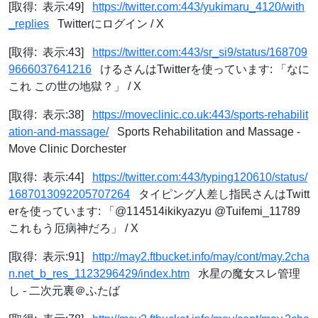
[取得: 表示:49]
https://twitter.com:443/yukimaru_4120/with
_replies
Twitterにログイン / X
[取得: 表示:43]
https://twitter.com:443/sr_si9/status/168709
9666037641216
けるさんはTwitterを使っています: 「なに
これ この世の地獄？」 / X
[取得: 表示:38]
https://moveclinic.co.uk:443/sports-rehabilit
ation-and-massage/
Sports Rehabilitation and Massage -
Move Clinic Dorchester
[取得: 表示:44]
https://twitter.com:443/typing120610/status/
1687013092205707264
タイピング人差し指民さんはTwitt
erを使っています: 「@114514ikikyazyu @Tuifemi_11789
これもう厄病神だろ」 / X
[取得: 表示:91]
http://may2.ftbucket.info/may/cont/may.2cha
n.net_b_res_1123296429/index.htm
水星の魔女スレ管理
し - 二次元裏＠ふたば