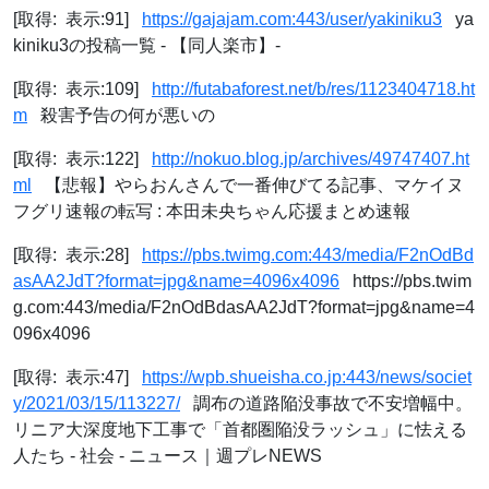
[取得: 表示:91]
https://gajajam.com:443/user/yakiniku3
ya
kiniku3の投稿一覧 - 【同人楽市】-
[取得: 表示:109]
http://futabaforest.net/b/res/1123404718.ht
m
殺害予告の何が悪いの
[取得: 表示:122]
http://nokuo.blog.jp/archives/49747407.ht
ml
【悲報】やらおんさんで一番伸びてる記事、マケイヌ
フグリ速報の転写 : 本田未央ちゃん応援まとめ速報
[取得: 表示:28]
https://pbs.twimg.com:443/media/F2nOdBd
asAA2JdT?format=jpg&name=4096x4096
https://pbs.twim
g.com:443/media/F2nOdBdasAA2JdT?format=jpg&name=4
096x4096
[取得: 表示:47]
https://wpb.shueisha.co.jp:443/news/societ
y/2021/03/15/113227/
調布の道路陥没事故で不安増幅中。
リニア大深度地下工事で「首都圏陥没ラッシュ」に怯える
人たち - 社会 - ニュース｜週プレNEWS