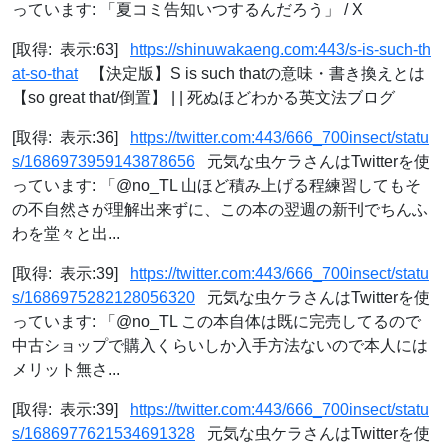
っています: 「夏コミ告知いつするんだろう」 / X
[取得: 表示:63]
https://shinuwakaeng.com:443/s-is-such-th
at-so-that
【決定版】S is such thatの意味・書き換えとは
【so great that/倒置】 | | 死ぬほどわかる英文法ブログ
[取得: 表示:36]
https://twitter.com:443/666_700insect/statu
s/1686973959143878656
元気な虫ケラさんはTwitterを使
っています: 「@no_TL 山ほど積み上げる程練習してもそ
の不自然さが理解出来ずに、この本の翌週の新刊でちんふ
わを堂々と出...
[取得: 表示:39]
https://twitter.com:443/666_700insect/statu
s/1686975282128056320
元気な虫ケラさんはTwitterを使
っています: 「@no_TL この本自体は既に完売してるので
中古ショップで購入くらいしか入手方法ないので本人には
メリット無さ...
[取得: 表示:39]
https://twitter.com:443/666_700insect/statu
s/1686977621534691328
元気な虫ケラさんはTwitterを使