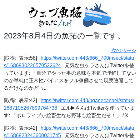
2023年8月4日の魚拓の一覧です。
次のページ
[取得: 表示:58]
https://twitter.com:443/666_700insect/statu
s/1686930226570522624
元気な虫ケラさんはTwitterを使
っています: 「自分でやった事の意味を本気で理解してない
のか単純に正常性バイアスをフル稼働させて現実逃避して
るだけなのかどっ...
[取得: 表示:42]
https://twitter.com:443/nganecanael/status/
1687105267899764736
エル▶️さんはTwitterを使っていま
す: 「ホロライブが絵畜生なら野球も絵畜生だぞ！」 / X
[取得: 表示:42]
https://twitter.com:443/666_700insect/statu
s/1686928243600031745
元気な虫ケラさんはTwitterを使