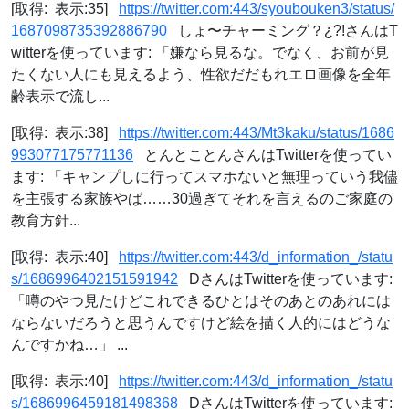
[取得: 表示:35]
https://twitter.com:443/syoubouken3/status/
1687098735392886790
しょ〜チャーミング？¿?!さんはT
witterを使っています: 「嫌なら見るな。でなく、お前が見
たくない人にも見えるよう、性欲だだもれエロ画像を全年
齢表示で流し...
[取得: 表示:38]
https://twitter.com:443/Mt3kaku/status/1686
993077175771136
とんとことんさんはTwitterを使ってい
ます: 「キャンプしに行ってスマホないと無理っていう我儘
を主張する家族やば……30過ぎてそれを言えるのご家庭の
教育方針...
[取得: 表示:40]
https://twitter.com:443/d_information_/statu
s/1686996402151591942
DさんはTwitterを使っています:
「噂のやつ見たけどこれできるひとはそのあとのあれには
ならないだろうと思うんですけど絵を描く人的にはどうな
んですかね…」 ...
[取得: 表示:40]
https://twitter.com:443/d_information_/statu
s/1686996459181498368
DさんはTwitterを使っています: