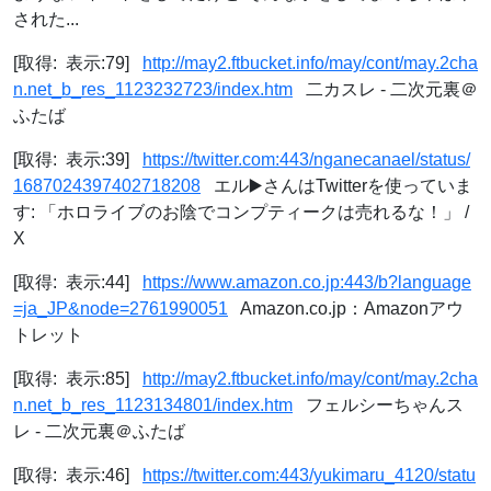
された...
[取得: 表示:79]
http://may2.ftbucket.info/may/cont/may.2cha
n.net_b_res_1123232723/index.htm
二カスレ - 二次元裏＠
ふたば
[取得: 表示:39]
https://twitter.com:443/nganecanael/status/
1687024397402718208
エル▶️さんはTwitterを使っていま
す: 「ホロライブのお陰でコンプティークは売れるな！」 /
X
[取得: 表示:44]
https://www.amazon.co.jp:443/b?language
=ja_JP&node=2761990051
Amazon.co.jp：Amazonアウ
トレット
[取得: 表示:85]
http://may2.ftbucket.info/may/cont/may.2cha
n.net_b_res_1123134801/index.htm
フェルシーちゃんス
レ - 二次元裏＠ふたば
[取得: 表示:46]
https://twitter.com:443/yukimaru_4120/statu