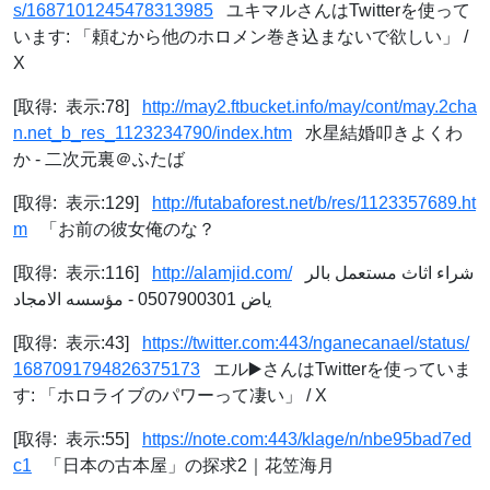
s/1687101245478313985
ユキマルさんはTwitterを使って
います: 「頼むから他のホロメン巻き込まないで欲しい」 /
X
[取得: 表示:78]
http://may2.ftbucket.info/may/cont/may.2cha
n.net_b_res_1123234790/index.htm
水星結婚叩きよくわ
か - 二次元裏＠ふたば
[取得: 表示:129]
http://futabaforest.net/b/res/1123357689.ht
m
「お前の彼女俺のな？
[取得: 表示:116]
http://alamjid.com/
شراء اثاث مستعمل بالر
ياض 0507900301 - مؤسسه الامجاد
[取得: 表示:43]
https://twitter.com:443/nganecanael/status/
1687091794826375173
エル▶️さんはTwitterを使っていま
す: 「ホロライブのパワーって凄い」 / X
[取得: 表示:55]
https://note.com:443/klage/n/nbe95bad7ed
c1
「日本の古本屋」の探求2｜花笠海月