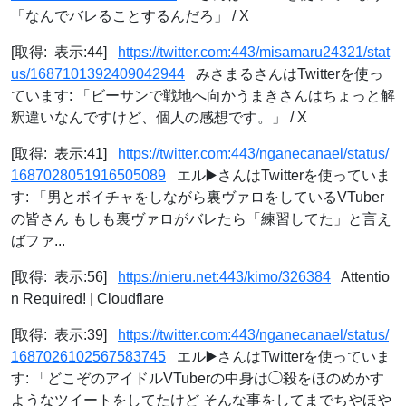
「なんでバレることするんだろ」 / X
[取得: 表示:44]
https://twitter.com:443/misamaru24321/stat
us/1687101392409042944
みさまるさんはTwitterを使っ
ています: 「ビーサンで戦地へ向かうまきさんはちょっと解
釈違いなんですけど、個人の感想です。」 / X
[取得: 表示:41]
https://twitter.com:443/nganecanael/status/
1687028051916505089
エル▶️さんはTwitterを使っていま
す: 「男とボイチャをしながら裏ヴァロをしているVTuber
の皆さん もしも裏ヴァロがバレたら「練習してた」と言え
ばファ...
[取得: 表示:56]
https://nieru.net:443/kimo/326384
Attentio
n Required! | Cloudflare
[取得: 表示:39]
https://twitter.com:443/nganecanael/status/
1687026102567583745
エル▶️さんはTwitterを使っていま
す: 「どこぞのアイドルVTuberの中身は◯殺をほのめかす
ようなツイートをしてたけど そんな事をしてまでちやほや