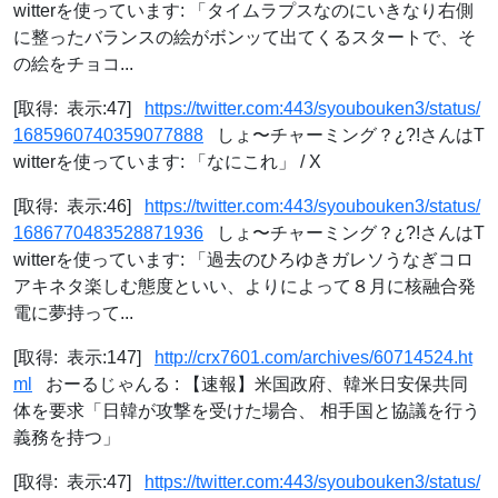
witterを使っています: 「タイムラプスなのにいきなり右側
に整ったバランスの絵がボンッて出てくるスタートで、そ
の絵をチョコ...
[取得: 表示:47]
https://twitter.com:443/syoubouken3/status/
1685960740359077888
しょ〜チャーミング？¿?!さんはT
witterを使っています: 「なにこれ」 / X
[取得: 表示:46]
https://twitter.com:443/syoubouken3/status/
1686770483528871936
しょ〜チャーミング？¿?!さんはT
witterを使っています: 「過去のひろゆきガレソうなぎコロ
アキネタ楽しむ態度といい、よりによって８月に核融合発
電に夢持って...
[取得: 表示:147]
http://crx7601.com/archives/60714524.ht
ml
おーるじゃんる : 【速報】米国政府、韓米日安保共同
体を要求「日韓が攻撃を受けた場合、 相手国と協議を行う
義務を持つ」
[取得: 表示:47]
https://twitter.com:443/syoubouken3/status/