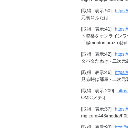
[取得: 表示:50]
https:
元裏＠ふたば
[取得: 表示:41]
https:
ト資格をオンラインワー
「@montoniarazu @pho
[取得: 表示:42]
https:
タバタたぬき - 二次
[取得: 表示:46]
https:
見る時は部屋 - 二次
[取得: 表示:209]
https
OMICメテオ
[取得: 表示:37]
https
mg.com:443/media/F0
[取得: 表示:93]
http:/