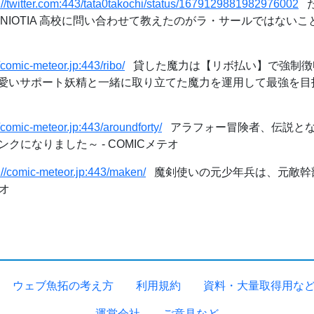
://twitter.com:443/tata0takochi/status/1679129881982976002
た
NNNIOTIA 高校に問い合わせて教えたのがラ・サールではない
//comic-meteor.jp:443/ribo/
貸した魔力は【リボ払い】で強制徴
いサポート妖精と一緒に取り立てた魔力を運用して最強を目指す。
//comic-meteor.jp:443/aroundforty/
アラフォー冒険者、伝説とな
クになりました～ - COMICメテオ
://comic-meteor.jp:443/maken/
魔剣使いの元少年兵は、元敵幹
テオ
ウェブ魚拓の考え方
利用規約
資料・大量取得用な
運営会社
ご意見など