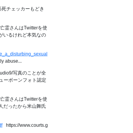
死チェッカーもどき
亡霊さんはTwitterを使
る人がいるけれど本気なの
ve_a_disturbing_sexual
ly abuse...
udio9/写真のことが全
 ニューボーンフォト認定
亡霊さんはTwitterを使
ある人だったから米山舞氏
df
https://www.courts.g