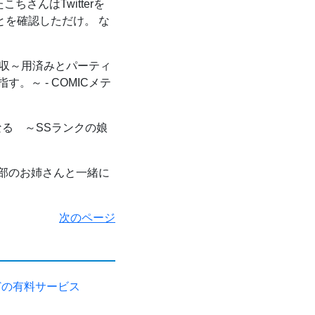
こちさんはTwitterを
ことを確認しただけ。 な
収～用済みとパーティ
～ - COMICメテ
る ～SSランクの娘
部のお姉さんと一緒に
次のページ
どの有料サービス