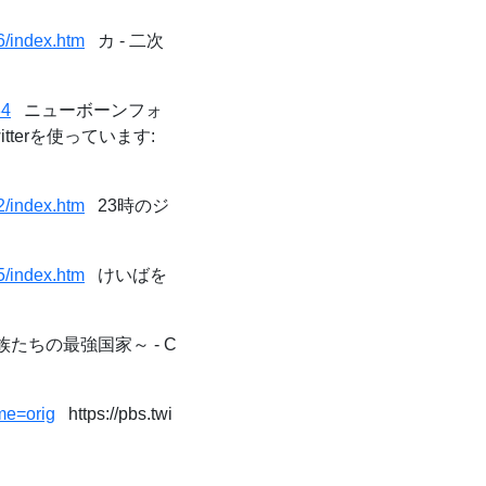
6/index.htm
カ - 二次
84
ニューボーンフォ
erを使っています:
2/index.htm
23時のジ
5/index.htm
けいばを
ちの最強国家～ - C
me=orig
https://pbs.twi