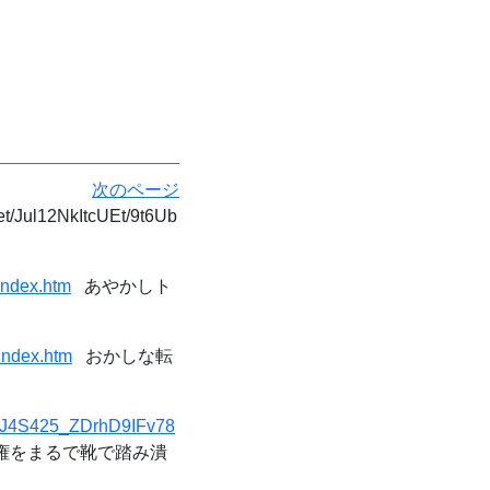
次のページ
et/Jul12NkItcUEt/9t6Ub
index.htm
あやかしト
index.htm
おかしな転
?t=J4S425_ZDrhD9IFv78
人権をまるで靴で踏み潰