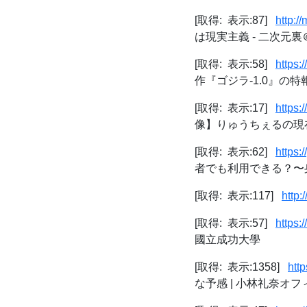
[取得: 表示:87]
http:/
は現実主義 - 二次元
[取得: 表示:58]
https
作『ゴジラ-1.0』の特
[取得: 表示:17]
https:
像】りゅうちぇるの現在
[取得: 表示:62]
https:
者でも利用できる？〜身近な
[取得: 表示:117]
http:
[取得: 表示:57]
https:
國立成功大學
[取得: 表示:1358]
htt
な予感 | 小林礼奈オフ