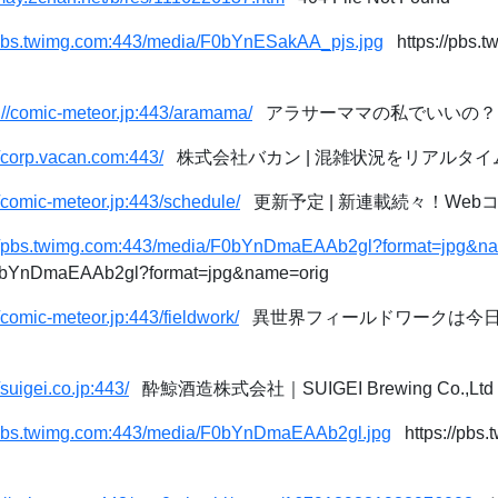
/pbs.twimg.com:443/media/F0bYnESakAA_pjs.jpg
https://pbs.t
://comic-meteor.jp:443/aramama/
アラサーママの私でいいの？ -
//corp.vacan.com:443/
株式会社バカン | 混雑状況をリアルタ
//comic-meteor.jp:443/schedule/
更新予定 | 新連載続々！Webコ
://pbs.twimg.com:443/media/F0bYnDmaEAAb2gl?format=jpg&n
0bYnDmaEAAb2gl?format=jpg&name=orig
//comic-meteor.jp:443/fieldwork/
異世界フィールドワークは今日も大
/suigei.co.jp:443/
酔鯨酒造株式会社｜SUIGEI Brewing Co.,Ltd
//pbs.twimg.com:443/media/F0bYnDmaEAAb2gl.jpg
https://pbs.