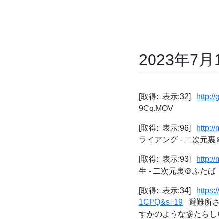
2023年7
[取得: 表示:32]
http:/
9Cq.MOV
[取得: 表示:96]
http:/
ライアング - 二次元
[取得: 表示:93]
http:/
生 - 二次元裏＠ふたば
[取得: 表示:34]
https
1CPQ&s=19
避難所さん
すかのような惨たらしい発言