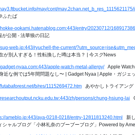
/may3.ftbucket.info/may/cont/may.2chan.net_b_res_1115621175/
裏＠ふたば
://hokke-ookami.hatenablog.com:443/entry/20230712/16891738
報が公開 - 法華狼の日記
//sug-web.jp:443/ryuchell-the-current/?utm_source=ise&utm_m
が別人すぎる！性転換した噂は本当？ | 今スグNews
//gadget-nyaa.com:443/apple-watch-metal-allergy/
Apple Wa
例では5年間問題なし〜 | Gadget Nyaa | Apple・ガジ
//futabaforest.net/b/res/1115269472.htm
あやかしトライアング
//researchoutput.ncku.edu.tw:443/zh/persons/chung-hsiung-lai
C
ps://ameblo.jp:443/aya-0218-0218/entry-12811813240.html
新し
ィシャルブログ「小林礼奈のブーブーブログ」Powered by Ame