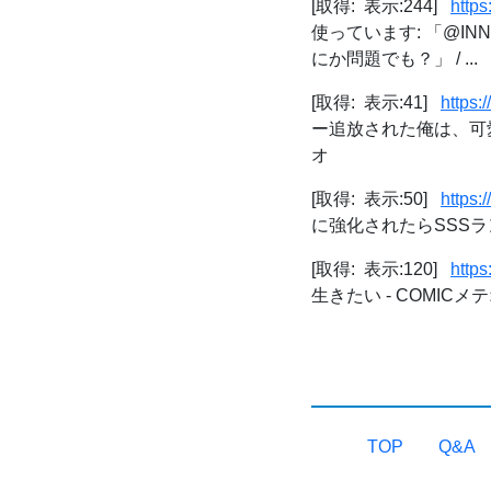
[取得: 表示:244]
https
使っています: 「@I
にか問題でも？」 / ...
[取得: 表示:41]
https:
ー追放された俺は、可愛
オ
[取得: 表示:50]
https:
に強化されたらSSSラン
[取得: 表示:120]
https
生きたい - COMICメ
TOP
Q&A