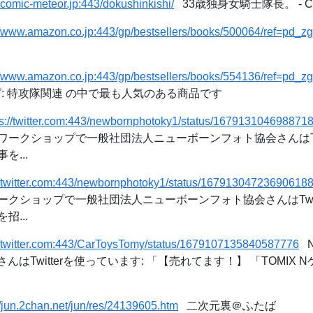
//comic-meteor.jp:443/dokushinkishi/
33歳独身女騎士隊長。 - C
//www.amazon.co.jp:443/gp/bestsellers/books/500064/ref=pd_z
//www.amazon.co.jp:443/gp/bestsellers/books/554136/ref=pd_z
ング: 特攻隊関連 の中で最も人気のある商品です
ps://twitter.com:443/newbornphotoky1/status/167913104698871
ークショップで一般社団法人ニューボーンフォト協会さんはTwit
事を...
//twitter.com:443/newbornphotoky1/status/16791304723690618
クショップで一般社団法人ニューボーンフォト協会さんはTwitt
を招...
//twitter.com:443/CarToysTomy/status/1679107135840587776
N
はTwitterを使っています: 「【売れてます！】 「TOMIX N
//jun.2chan.net/jun/res/24139605.htm
二次元裏＠ふたば