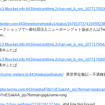
//c3.ftbucket.info:443/img/cont/img.2chan.net_b_res_107717052
//twitter.com:443/newbornphotoky1/status/16791373741045923
クショップで一般社団法人ニューボーンフォト協会さんはTwitt
...
//c3.ftbucket.info:443/img/cont/img.2chan.net_b_res_107717554
元裏＠ふたば
//c3.ftbucket.info:443/img/cont/img.2chan.net_b_res_107717696
元裏＠ふたば
://comic-meteor.jp:443/isekaiseihukuki/
異世界征服記～不遇種族た
://pbs.twimg.com:443/media/F0bYnESakAA_pjs?format=jpg&na
bYnESakAA_pjs?format=jpg&name=orig
/may.2chan.net/b/res/1116226137.htm
404 File Not Found