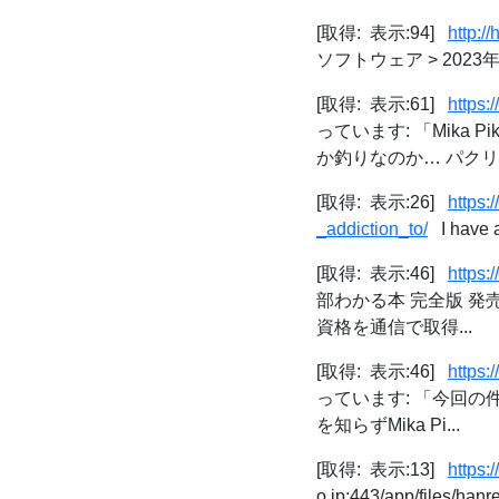
[取得: 表示:94]
http:
ソフトウェア > 2023年0
[取得: 表示:61]
https:
っています: 「Mik
か釣りなのか… パクリ..
[取得: 表示:26]
https:
_addiction_to/
I have a 
[取得: 表示:46]
https:
部わかる本 完全版 発売
資格を通信で取得...
[取得: 表示:46]
https:
っています: 「今回の
を知らずMika Pi...
[取得: 表示:13]
https:
o.jp:443/app/files/han