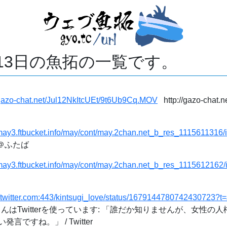
月13日の魚拓の一覧です。
/gazo-chat.net/Jul12NkItcUEt/9t6Ub9Cq.MOV
http://gazo-chat.n
/may3.ftbucket.info/may/cont/may.2chan.net_b_res_1115611316/
裏＠ふたば
/may3.ftbucket.info/may/cont/may.2chan.net_b_res_1115612162/
://twitter.com:443/kintsugi_love/status/1679144780742430723
はTwitterを使っています: 「誰だか知りませんが、女性の
ですね。」 / Twitter