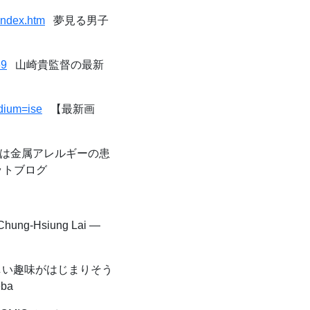
index.htm
夢見る男子
69
山崎貴監督の最新
edium=ise
【最新画
tchは金属アレルギーの患
ェットブログ
hung-Hsiung Lai —
い趣味がはじまりそう
ba