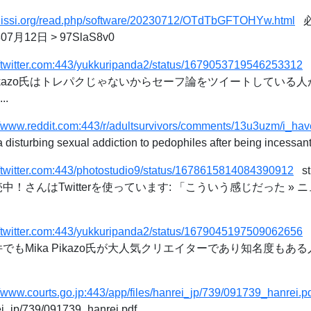
//hissi.org/read.php/software/20230712/OTdTbGFTOHYw.html
必
7月12日 > 97SlaS8v0
//twitter.com:443/yukkuripanda2/status/1679053719546253312
a Pikazo氏はトレパクじゃないからセーフ論をツイートしてい
.
//www.reddit.com:443/r/adultsurvivors/comments/13u3uzm/i_ha
disturbing sexual addiction to pedophiles after being incessant
//twitter.com:443/photostudio9/status/1678615814084390912
st
中！さんはTwitterを使っています: 「こういう感じだった »
//twitter.com:443/yukkuripanda2/status/1679045197509062656
件でもMika Pikazo氏が大人気クリエイターであり知名度も
//www.courts.go.jp:443/app/files/hanrei_jp/739/091739_hanrei.p
rei_jp/739/091739_hanrei.pdf