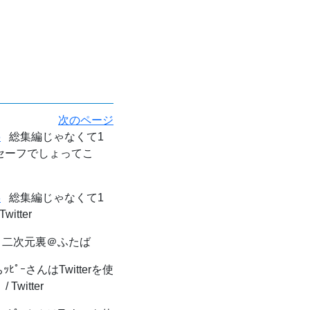
次のページ
6
総集編じゃなくて1
らセーフでしょってこ
8
総集編じゃなくて1
tter
 二次元裏＠ふたば
ﾋﾟｰさんはTwitterを使
itter