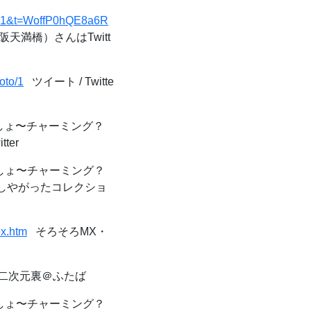
s=21&t=WoffP0hQE8a6R
阪天満橋）さんはTwitt
oto/1
ツイート / Twitte
ょ〜チャーミング？
ter
ょ〜チャーミング？
ックしやがったコレクショ
ex.htm
そろそろMX・
- 二次元裏＠ふたば
ょ〜チャーミング？