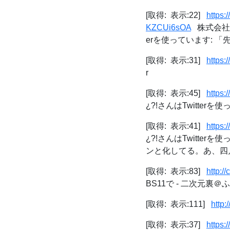
[取得: 表示:22]
https
KZCUi6sOA
株式会社ノ
erを使っています: 「
[取得: 表示:31]
https:
r
[取得: 表示:45]
https:
¿?!さんはTwitterを使って
[取得: 表示:41]
https:
¿?!さんはTwitt
ンと化してる。あ、四月
[取得: 表示:83]
http:/
BS11で - 二次元裏＠
[取得: 表示:111]
http:
[取得: 表示:37]
https: