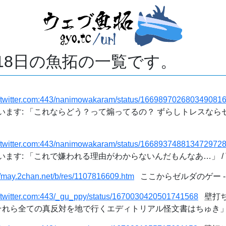
月18日の魚拓の一覧です。
://twitter.com:443/nanimowakaram/status/166989702680349081
使っています: 「これならどう？って煽ってるの？ ずらしトレスな
://twitter.com:443/nanimowakaram/status/166893748813472972
ています: 「これで嫌われる理由がわからないんだもんなあ…」 / Twi
//may.2chan.net/b/res/1107816609.htm
ここからゼルダのゲー -
//twitter.com:443/_gu_ppy/status/1670030420501741568
壁打ちｯ
れら全ての真反対を地で行くエディトリアル怪文書はちゅき」 / Tw