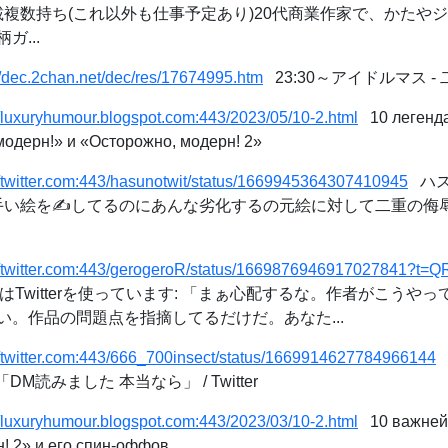
載複数持ち(これ以外も仕事予定あり)20代商業作家で、かたや
...
//dec.2chan.net/dec/res/17674995.htm
23:30～アイドルマス 
//luxuryhumour.blogspot.com:443/2023/05/10-2.html
10 легенда
одерн!» и «Осторожно, модерн! 2»
//twitter.com:443/hasunotwit/status/1669945364307410945
ハスノ
上手い絵を✍️してるのにあんな劣化するの元絵に対して二重の侮
://twitter.com:443/gerogeroR/status/1669876946917027841?t=
Twitterを使っています: 「まぁ心配するな。作者がこうや
い。作品の問題点を指摘してるだけだ。あなた...
//twitter.com:443/666_700insect/status/1669914627784966144
「DM読みました 本当なら」 / Twitter
//luxuryhumour.blogspot.com:443/2023/03/10-2.html
10 важнейш
! 2» и его спин-оффов