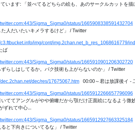
erを使っています: 「並べてるどちらの絵も、あのサークルカットを
://twitter.com:443/Sigma_Sigma0/status/1665908338591432704
人だいたいキメラするけど」 / Twitter
//c3.ftbucket.info/img/cont/img.2chan.net_b_res_1068616779/in
たば
://twitter.com:443/Sigma_Sigma0/status/1665910901206302720
ずらしはしてるか。パク技術も上がらないのか」 / Twitter
//dec.2chan.net/dec/res/17675067.htm
00:00～君は放課後イ 
://twitter.com:443/Sigma_Sigma0/status/1665912266657796096
首引いててアングルがやや俯瞰だから顎だけ正面絵になるよう微
ずれて中心...
://twitter.com:443/Sigma_Sigma0/status/1665912927663325184
と下向きについてるな」 / Twitter