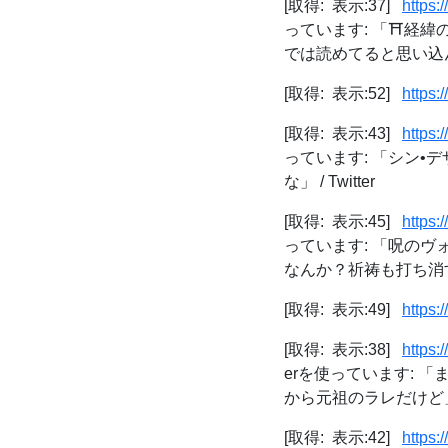
[取得: 表示:37]
https:
っています: 「⛩経
では読めてると思い込ん.
[取得: 表示:52]
https:
[取得: 表示:43]
https:
っています: 「シン
な」 / Twitter
[取得: 表示:45]
https:
っています: 「呪の
なんか？祈祷も打ち消す.
[取得: 表示:49]
https:
[取得: 表示:38]
https:
erを使っています:
から元祖のラレだけど」 / 
[取得: 表示:42]
https: