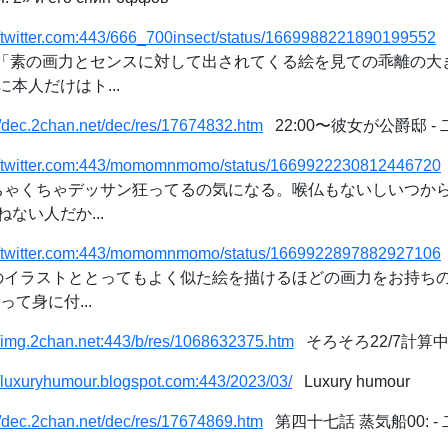
//twitter.com:443/666_700insect/status/1669988221890199552
ます: 「素の画力とセンスに対して出されてくる絵を見ての乖離の
本人だけはト...
//dec.2chan.net/dec/res/17674832.htm
22:00〜彼女が公爵邸 
://twitter.com:443/momomnmomo/status/1669922230812446720
めちゃくちゃデッサン狂ってるの気になる。喉仏もないしいつか
ない人だか...
://twitter.com:443/momomnmomo/status/1669922897882927106
方のイラストととってもよく似た絵を描けるほどの画力をお持ち
て身に付...
//img.2chan.net:443/b/res/1068632375.htm
そろそろ22/7計算中
//luxuryhumour.blogspot.com:443/2023/03/
Luxury humour
//dec.2chan.net/dec/res/17674869.htm
第四十七話 蒸気船00: 