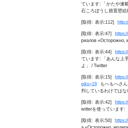
ています: 「かたや連
石ころぼうし措置壁絵柄ガ
[取得: 表示:112]
http:
[取得: 表示:47]
https:
риалов «Осторожно, м
[取得: 表示:44]
https:
ています: 「あんな
よ」 / Twitter
[取得: 表示:15]
https
g&s=19
もへもへさんは
判しているわけではな
[取得: 表示:42]
https:
witterを使っています: 
[取得: 表示:50]
https:
а «Осторожно, модерн