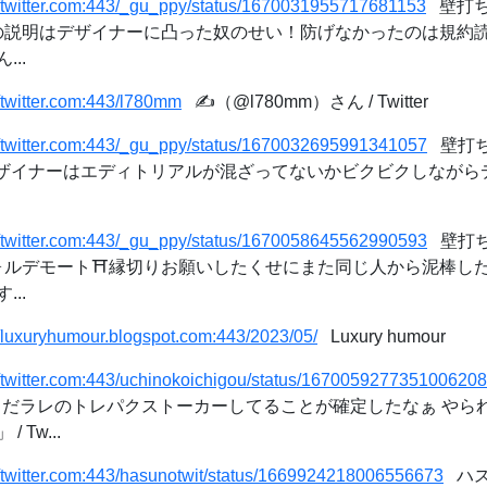
//twitter.com:443/_gu_ppy/status/1670031955717681153
壁打ちｯ
緯の説明はデザイナーに凸った奴のせい！防げなかったのは規約
..
//twitter.com:443/l780mm
✍️（@l780mm）さん / Twitter
//twitter.com:443/_gu_ppy/status/1670032695991341057
壁打ちｯ
•デザイナーはエディトリアルが混ざってないかビクビクしなが
//twitter.com:443/_gu_ppy/status/1670058645562990593
壁打ちｯ
ヴォルデモート⛩縁切りお願いしたくせにまた同じ人から泥棒し
..
//luxuryhumour.blogspot.com:443/2023/05/
Luxury humour
//twitter.com:443/uchinokoichigou/status/1670059277351006208
 「まだラレのトレパクストーカーしてることが確定したなぁ や
Tw...
//twitter.com:443/hasunotwit/status/1669924218006556673
ハスノ