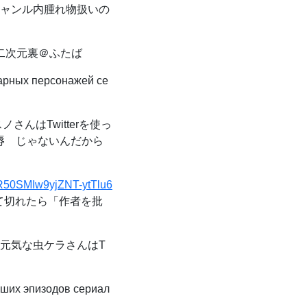
ジャンル内腫れ物扱いの
- 二次元裏＠ふたば
рных персонажей се
さんはTwitterを使っ
辱 じゃないんだから
QR50SMIw9yjZNT-ytTlu6
って切れたら「作者を批
元気な虫ケラさんはT
их эпизодов сериал