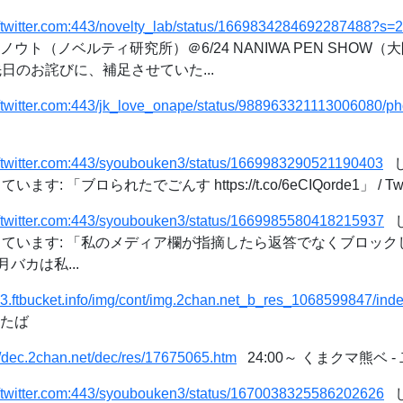
://twitter.com:443/novelty_lab/status/1669834284692287488?
ウト（ノベルティ研究所）＠6/24 NANIWA PEN SHOW（大
先日のお詫びに、補足させていた...
//twitter.com:443/jk_love_onape/status/988963321113006080/ph
//twitter.com:443/syoubouken3/status/1669983290521190403
し
います: 「ブロられたでごんす https://t.co/6eCIQorde1」 / Twit
//twitter.com:443/syoubouken3/status/1669985580418215937
し
erを使っています: 「私のメディア欄が指摘したら返答でなくブロ
バカは私...
/c3.ftbucket.info/img/cont/img.2chan.net_b_res_1068599847/ind
ふたば
//dec.2chan.net/dec/res/17675065.htm
24:00～ くまクマ熊ベ 
//twitter.com:443/syoubouken3/status/1670038325586202626
し