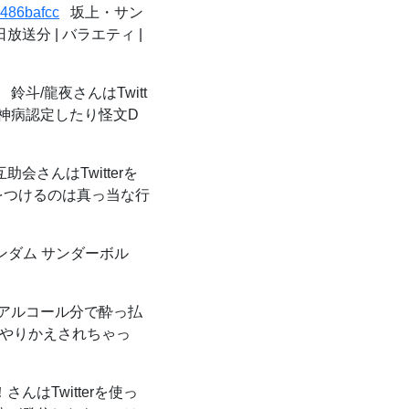
a486bafcc
坂上・サン
送分 | バラエティ |
鈴斗/龍夜さんはTwitt
精神病認定したり怪文D
助会さんはTwitterを
をつけるのは真っ当な行
ダム サンダーボル
アルコール分で酔っ払
スやりかえされちゃっ
さんはTwitterを使っ