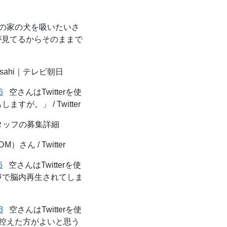
の家の犬を吸いたいさ
勢が見てるからそのままで
asahi｜テレビ朝日
6
空さんはTwitterを使
。」 / Twitter
タッフの募集詳細
）さん / Twitter
6
空さんはTwitterを使
声で脳内再生されてしま
3
空さんはTwitterを使
は控えた方がよいと思う