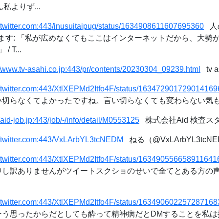
私よりず...
//twitter.com:443/inusuitaipug/status/1634908611607695360
人
っています: 「私が広めなくてもここはインターネットだから、大
T...
//www.tv-asahi.co.jp:443/pr/contents/20230304_09239.html
tv 
//twitter.com:443/XtlXEPMd2Itfo4F/status/163472901729014169
い切らなくてよかったですね。言い切らなくても変わらない気もしますが
//aid-job.jp:443/job/-/info/detail/M0553125
株式会社Aid 検査ス
//twitter.com:443/VxLArbYL3tcNEDM
ねる（@VxLArbYL3tcNEDM
//twitter.com:443/XtlXEPMd2Itfo4F/status/163490556658911641
に申し訳ありませんがツイートスクショのせいで全てとある方の
//twitter.com:443/XtlXEPMd2Itfo4F/status/163490602257287168
がそう思ったからだとしても酔って精神病だとDMすることを私