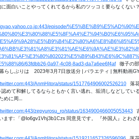
発的に面白いことやってくれてるから私のツッコミ要らなくない？
://gyao.yahoo.co.jp:443/episode/%E5%BE%B9%E5%AD%
%80%80%E3%80%88%E5%8F%A4%E7%94%B0%E6%95%
%E5%A9%9A28%E5%B9%B4%E2%80%A6%E8%B6%85%E5
A6%BB%E3%81%A8%E3%81%AE%E6%9A%AE%E3%82%8
E3%81%AF%E3%80%802023%E5%B9%B43%E6%9C%887
8%86/63fdbb26-0a97-4c08-8ad3-da7a6ee6f4af
徹子の部
らしぶりは 2023年3月7日放送分 | バラエティ | 無料動画GY
//twitter.com:443/AnmHitora/status/1517764906002526210
落花生
罪を認めて和解してるならともかく言い逃れ、垢消しなどしてい
めに周...
//twitter.com:443/zepyurosu_ro/status/1634900466005053443
吉
ています: 「@Io6gv1Vhj3b1Czs 同意見です。 『外国人』
//twitter.com:443/AnmHitora/status/1519211657326596096
落花生