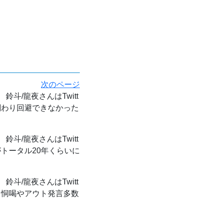
次のページ
鈴斗/龍夜さんはTwitt
関わり回避できなかった
鈴斗/龍夜さんはTwitt
トータル20年くらいに
鈴斗/龍夜さんはTwitt
ら恫喝やアウト発言多数