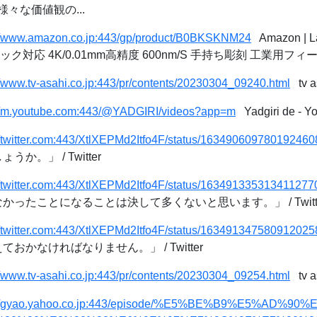
々な価値観の...
://www.amazon.co.jp:443/gp/product/B0BKSKNM24
Amazon | 
対応 4K/0.01mm高精度 600nm/S 手持ち彫刻 工業用フィー
//www.tv-asahi.co.jp:443/pr/contents/20230304_09240.html
tv 
://m.youtube.com:443/@YADGIRI/videos?app=m
Yadgiri de - Y
//twitter.com:443/XtlXEPMd2Itfo4F/status/163490609780192460
か。」 / Twitter
//twitter.com:443/XtlXEPMd2Itfo4F/status/163491335313411277
かったことになることは決して多くないと思います。」 / Twitt
//twitter.com:443/XtlXEPMd2Itfo4F/status/163491347580912025
おかなければなりません。」 / Twitter
//www.tv-asahi.co.jp:443/pr/contents/20230304_09254.html
tv 
://gyao.yahoo.co.jp:443/episode/%E5%BE%B9%E5%AD%