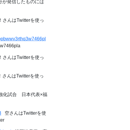
分が発信したものには
さんはTwitterを使っ
bcppbwwv3rthq3w7466pl
3w7466pla
さんはTwitterを使っ
さんはTwitterを使っ
強化試合 日本代表×福
8
空さんはTwitterを使
er