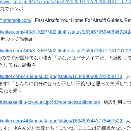
//www.jcp.or.jp:443/akahata/aik22/2023-03-12/2023031211_07_
暴力でシンポ
/firstairsoft.com/
First Airsoft: Your Home For Airsoft Guides, R
//twitter.com:443/XtlXEPMd2Itfo4F/status/163467959406969242
」 / Twitter
//twitter.com:443/XtlXEPMd2Itfo4F/status/163471867114176102
問なのですが医師でない者が「あなたはパラノイアだ」と診断し
しても、診断を...
//twitter.com:443/inusuitaipug/status/1634890608795058178
人
っています: 「どんなに自分のほうが正しい正義だ❗️と思って主張し
たら察...
//fukutake.iii.u-tokyo.ac.jp:443/contact/application/
施設利用につい
//twitter.com:443/inusuitaipug/status/1634893443775467522
人
っています: 「kさんのお友達たちすごいね、ここには詳細書かない