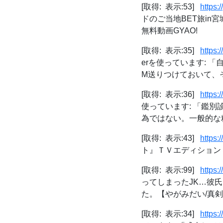
[取得: 表示:53]
https:
ドのご当地BET旅in宮
無料動画GYAO!
[取得: 表示:35]
https:
erを使っています: 
M送りつけておいて、そ
[取得: 表示:36]
https:
使っています: 「鑑
為ではない。一般的な精
[取得: 表示:43]
https:
ト』ＴＶエディション３／
[取得: 表示:99]
https:
ってしまったJK…彼
た。【やがみだい/真剣で
[取得: 表示:34]
https: