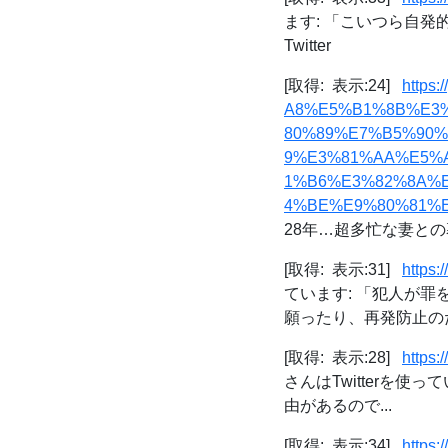
ます: 「こいつら自
Twitter
[取得: 表示:24]
https
A8%E5%B1%8B%E3
80%89%E7%B5%90
9%E3%81%AA%E5%
1%B6%E3%82%8A%
4%BE%E9%80%81%E5%8
28年…超多忙な妻との暮
[取得: 表示:31]
https:
ています: 「犯人が
願ったり、再発防止のた
[取得: 表示:28]
https:
さんはTwitterを使っ
由があるので...
[取得: 表示:34]
https: