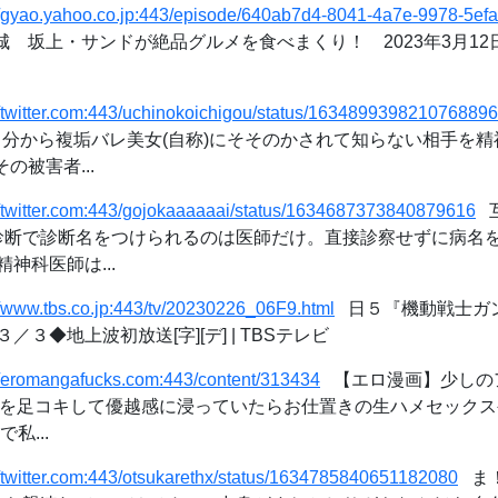
//gyao.yahoo.co.jp:443/episode/640ab7d4-8041-4a7e-9978-5ef
城 坂上・サンドが絶品グルメを食べまくり！ 2023年3月12日放
//twitter.com:443/uchinokoichigou/status/1634899398210768896
「自分から複垢バレ美女(自称)にそそのかされて知らない相手を
の被害者...
//twitter.com:443/gojokaaaaaai/status/1634687373840879616
互
別診断で診断名をつけられるのは医師だけ。直接診察せずに病名
神科医師は...
//www.tbs.co.jp:443/tv/20230226_06F9.html
日５『機動戦士ガン
３◆地上波初放送[字][デ] | TBSテレビ
//eromangafucks.com:443/content/313434
【エロ漫画】少しの
氏を足コキして優越感に浸っていたらお仕置きの生ハメセック
私...
//twitter.com:443/otsukarethx/status/1634785840651182080
ま！