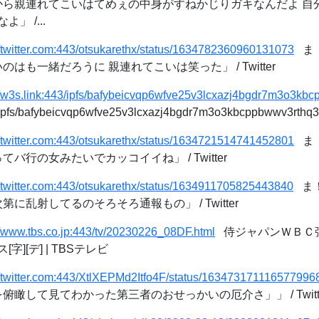
てから親連れてこいはてめぇの中身がすねかじりガキなんだよ 自
」 /...
//twitter.com:443/otsukarethx/status/1634782360960131073
ま！
のはも一緒だろうに 親連れてこいは笑った」 / Twitter
://w3s.link:443/ipfs/bafybeicvqp6wfve25v3lcxazj4bgdr7m3o3k
3/ipfs/bafybeicvqp6wfve25v3lcxazj4bgdr7m3o3kbcppbwwv3rthq
//twitter.com:443/otsukarethx/status/1634721514741452801
ま！
てバ行の女みたいでカッコイイね」 / Twitter
//twitter.com:443/otsukarethx/status/1634911705825443840
ま！
第に乱射してるのそろそろ通報もの」 / Twitter
//www.tbs.co.jp:443/tv/20230226_08DF.html
侍ジャパンＷＢＣ
][デ] | TBSテレビ
//twitter.com:443/XtlXEPMd2Itfo4F/status/163473171116577996
俯瞰して見てわかった第三者のおせっかいの厄介さ」」 / Twitt