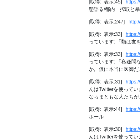
[取得: 表示:45]
https:
態語る/都内 搾取と
[取得: 表示:247]
http:/
[取得: 表示:33]
https:
っています: 「類は友を呼ぶ
[取得: 表示:33]
https:
っています: 「私疑
か。仮に本当に医師だと
[取得: 表示:31]
https:
んはTwitterを使
ならまともな人たちが見
[取得: 表示:44]
https:
ホール
[取得: 表示:30]
https:
んはTwitterを使