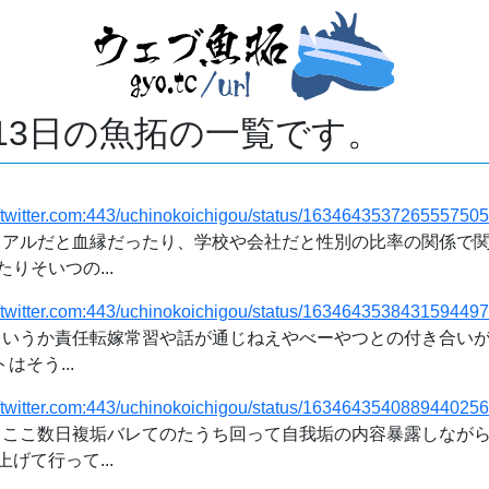
月13日の魚拓の一覧です。
//twitter.com:443/uchinokoichigou/status/1634643537265557505
 「リアルだと血縁だったり、学校や会社だと性別の比率の関係で
りそいつの...
//twitter.com:443/uchinokoichigou/status/1634643538431594497
 「というか責任転嫁常習や話が通じねえやべーやつとの付き合いが
はそう...
//twitter.com:443/uchinokoichigou/status/1634643540889440256
 「とここ数日複垢バレてのたうち回って自我垢の内容暴露しなが
げて行って...