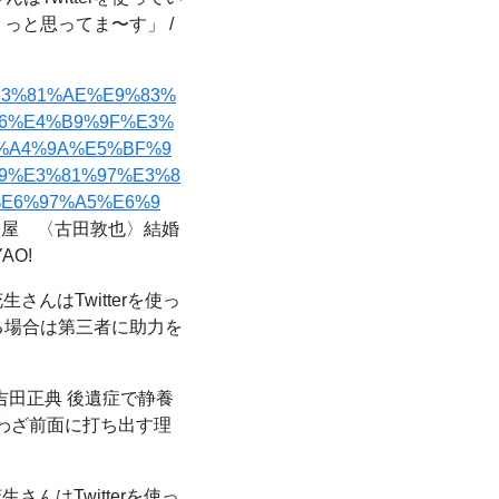
っと思ってま〜す」 /
90%E3%81%AE%E9%83%
A6%E4%B9%9F%E3%
%A4%9A%E5%BF%9
9%E3%81%97%E3%8
%E6%97%A5%E6%9
屋 〈古田敦也〉結婚
AO!
さんはTwitterを使っ
る場合は第三者に助力を
田正典 後遺症で静養️
とわざわざ前面に打ち出す理
さんはTwitterを使っ