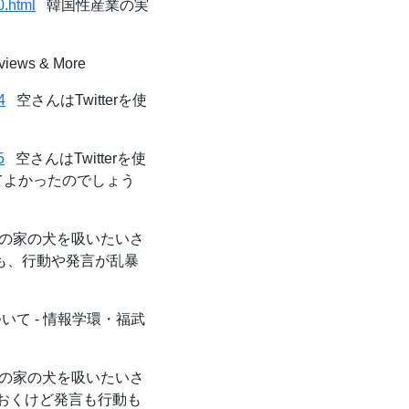
0.html
韓国性産業の実
eviews & More
4
空さんはTwitterを使
5
空さんはTwitterを使
てよかったのでしょう
の家の犬を吸いたいさ
ても、行動や発言が乱暴
て - 情報学環・福武
の家の犬を吸いたいさ
でおくけど発言も行動も