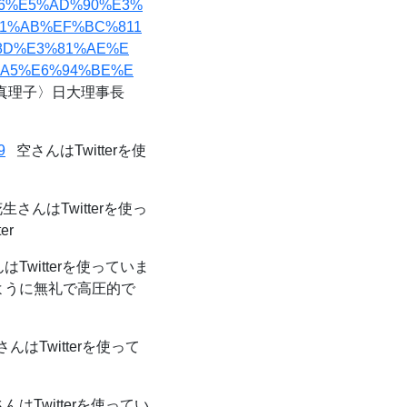
86%E5%AD%90%E3%
81%AB%EF%BC%811
8D%E3%81%AE%E
%A5%E6%94%BE%E
真理子〉日大理事長
9
空さんはTwitterを使
さんはTwitterを使っ
er
Twitterを使っていま
のように無礼で高圧的で
はTwitterを使って
はTwitterを使ってい