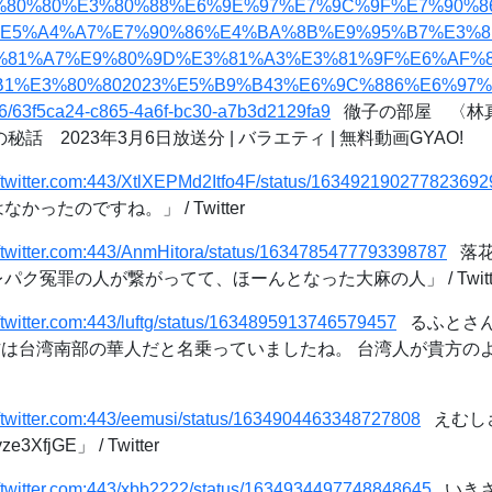
%80%80%E3%80%88%E6%9E%97%E7%9C%9F%E7%90%
%E5%A4%A7%E7%90%86%E4%BA%8B%E9%95%B7%E3%
%81%A7%E9%80%9D%E3%81%A3%E3%81%9F%E6%AF%
B1%E3%80%802023%E5%B9%B43%E6%9C%886%E6%97
3f5ca24-c865-4a6f-bc30-a7b3d2129fa9
徹子の部屋 〈林
話 2023年3月6日放送分 | バラエティ | 無料動画GYAO!
//twitter.com:443/XtlXEPMd2Itfo4F/status/163492190277823692
かったのですね。」 / Twitter
//twitter.com:443/AnmHitora/status/1634785477793398787
落花生
パク冤罪の人が繋がってて、ほーんとなった大麻の人」 / Twitt
//twitter.com:443/luftg/status/1634895913746579457
るふとさんは
goi 貴方は台湾南部の華人だと名乗っていましたね。 台湾人が貴方
//twitter.com:443/eemusi/status/1634904463348727808
えむしさん
ze3XfjGE」 / Twitter
//twitter.com:443/xbb2222/status/1634934497748848645
いきさん