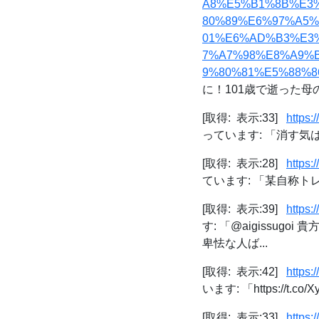
A8%E5%B1%8B%E3
80%89%E6%97%A5
01%E6%AD%B3%E3
7%A7%98%E8%A9%
9%80%81%E5%88%86/6
に！101歳で逝った母の秘
[取得: 表示:33]
https:
っています: 「消す気はな
[取得: 表示:28]
https:
ています: 「某自称トレ
[取得: 表示:39]
https:
す: 「@aigissu
卑怯な人ば...
[取得: 表示:42]
https:
います: 「https://t.co/Xy
[取得: 表示:33]
https: