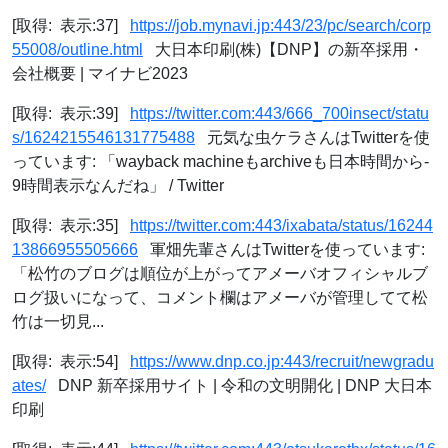
[取得: 表示:37]
https://job.mynavi.jp:443/23/pc/search/corp
55008/outline.html
大日本印刷(株)【DNP】の新卒採用・
会社概要 | マイナビ2023
[取得: 表示:39]
https://twitter.com:443/666_700insect/statu
s/1624215546131775488
元気な虫ケラさんはTwitterを使
っています: 「wayback machineもarchiveも日本時間から-
9時間表示なんだね」 / Twitter
[取得: 表示:35]
https://twitter.com:443/ixabata/status/16244
13866955505666
軍畑先輩さんはTwitterを使っています:
「松竹のブログは順位が上がってアメーバオフィシャルブ
ログ扱いになって、コメント欄はアメーバが管理してて松
竹は一切見...
[取得: 表示:54]
https://www.dnp.co.jp:443/recruit/newgradu
ates/
DNP 新卒採用サイト | 令和の文明開化 | DNP 大日本
印刷