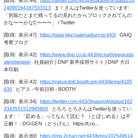
[取得: 表示:44]
https://twitter.com:443/otsukarethx/status/16
24090164187533313
ま！さんはTwitterを使っています:
「別垢だとまだ残ってるの見れたからブロックされてんの
かな〜〜かなC〜〜〜」 / Twitter
[取得: 表示:47]
https://gaiq-like.hatenadiary.jp:443/
GAIQ
考察ブログ
[取得: 表示:42]
https://www.dnp.co.jp:443/recruit/newgradu
ates/people/
社員紹介 | DNP 新卒採用サイト | DNP 大日
本印刷
[取得: 表示:42]
https://yakuruto6.booth.pm:443/items/4185
630
ピアス - 午前日和 - BOOTH
[取得: 表示:34]
https://twitter.com:443/3maioro4/status/162
3343551512985600
とろろ とろさんはTwitterを使ってい
ます: 「「貶める」ってなんて読む？ （とぼしめる）は不
正解！ - DO-GEN（どうげん） https://t.co...
[取得: 表示:80]
https://img.2chan.net:443/b/res/102549614