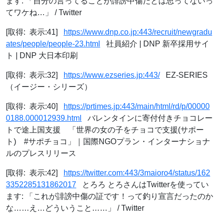
ます: 「自分の言ってることが誹謗中傷だとは思ってないっ
てワケね…」 / Twitter
[取得: 表示:41]
https://www.dnp.co.jp:443/recruit/newgradu
ates/people/people-23.html
社員紹介 | DNP 新卒採用サイ
ト | DNP 大日本印刷
[取得: 表示:32]
https://www.ezseries.jp:443/
EZ-SERIES
（イージー・シリーズ）
[取得: 表示:40]
https://prtimes.jp:443/main/html/rd/p/00000
0188.000012939.html
バレンタインに寄付付きチョコレー
トで途上国支援 「世界の女の子をチョコで支援(サポー
ト) #サポチョコ」｜国際NGOプラン・インターナショナ
ルのプレスリリース
[取得: 表示:42]
https://twitter.com:443/3maioro4/status/162
3352285131862017
とろろ とろさんはTwitterを使ってい
ます: 「これが誹謗中傷の証です！って釣り宣言だったのか
な……え…どういうこと……」 / Twitter