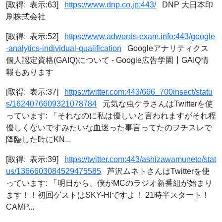
[取得: 表示:63]
https://www.dnp.co.jp:443/
DNP 大日本印
刷株式会社
[取得: 表示:52]
https://www.adwords-exam.info:443/google
-analytics-individual-qualification
Googleアナリティクス
個人認定資格(GAIQ)について - Google広告学園┃GAIQ情
報もあります
[取得: 表示:37]
https://twitter.com:443/666_700insect/statu
s/1624076609321078784
元気な虫ケラさんはTwitterを使
っています: 「それなのに私は優しいと言われますがそれ程
優しくないですみたいな血迷った事言ってたのヲチスレで
降臨した時にKN...
[取得: 表示:39]
https://twitter.com:443/ashizawamuneto/stat
us/1366603084529475585
芦沢ムネトさんはTwitterを使
っています: 「明日から、僕がMCのラジオ新番組が始まり
ます！！初回ゲストはSKY-HIですよ！ 21時半スタート！
CAMP...