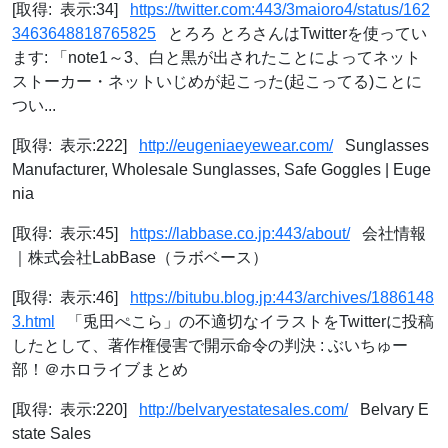
[取得: 表示:34]
https://twitter.com:443/3maioro4/status/162
3463648818765825
とろろ とろさんはTwitterを使ってい
ます: 「note1～3、白と黒が出されたことによってネット
ストーカー・ネットいじめが起こった(起こってる)ことに
つい...
[取得: 表示:222]
http://eugeniaeyewear.com/
Sunglasses
Manufacturer, Wholesale Sunglasses, Safe Goggles | Euge
nia
[取得: 表示:45]
https://labbase.co.jp:443/about/
会社情報
｜株式会社LabBase（ラボベース）
[取得: 表示:46]
https://bitubu.blog.jp:443/archives/1886148
3.html
「兎田ぺこら」の不適切なイラストをTwitterに投稿
したとして、著作権侵害で開示命令の判決 : ぶいちゅー
部！＠ホロライブまとめ
[取得: 表示:220]
http://belvaryestatesales.com/
Belvary E
state Sales