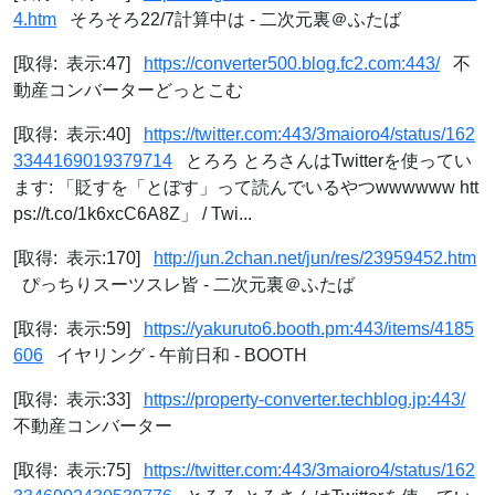
4.htm
そろそろ22/7計算中は - 二次元裏＠ふたば
[取得: 表示:47]
https://converter500.blog.fc2.com:443/
不
動産コンバーターどっとこむ
[取得: 表示:40]
https://twitter.com:443/3maioro4/status/162
3344169019379714
とろろ とろさんはTwitterを使ってい
ます: 「貶すを「とぼす」って読んでいるやつwwwwww htt
ps://t.co/1k6xcC6A8Z」 / Twi...
[取得: 表示:170]
http://jun.2chan.net/jun/res/23959452.htm
ぴっちりスーツスレ皆 - 二次元裏＠ふたば
[取得: 表示:59]
https://yakuruto6.booth.pm:443/items/4185
606
イヤリング - 午前日和 - BOOTH
[取得: 表示:33]
https://property-converter.techblog.jp:443/
不動産コンバーター
[取得: 表示:75]
https://twitter.com:443/3maioro4/status/162