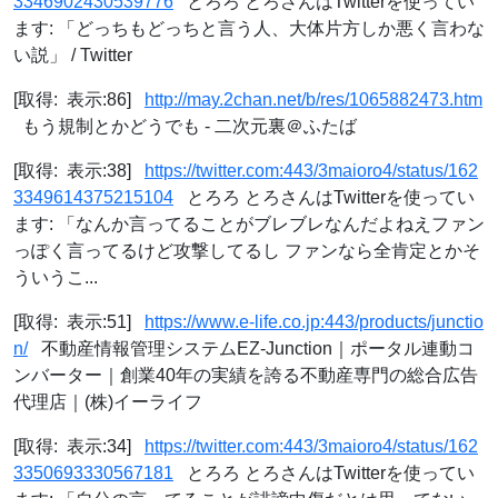
3346902430539776
とろろ とろさんはTwitterを使ってい
ます: 「どっちもどっちと言う人、大体片方しか悪く言わな
い説」 / Twitter
[取得: 表示:86]
http://may.2chan.net/b/res/1065882473.htm
もう規制とかどうでも - 二次元裏＠ふたば
[取得: 表示:38]
https://twitter.com:443/3maioro4/status/162
3349614375215104
とろろ とろさんはTwitterを使ってい
ます: 「なんか言ってることがブレブレなんだよねえファン
っぽく言ってるけど攻撃してるし ファンなら全肯定とかそ
ういうこ...
[取得: 表示:51]
https://www.e-life.co.jp:443/products/junctio
n/
不動産情報管理システムEZ-Junction｜ポータル連動コ
ンバーター｜創業40年の実績を誇る不動産専門の総合広告
代理店｜(株)イーライフ
[取得: 表示:34]
https://twitter.com:443/3maioro4/status/162
3350693330567181
とろろ とろさんはTwitterを使ってい