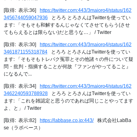
[取得: 表示:36]
https://twitter.com:443/3maioro4/status/162
3456744059047936
とろろ とろさんはTwitterを使ってい
ます: 「そもそも和解するんじゃなくてさせてもらう(させ
てもらえるとは限らない)だと思うな…」 / Twitter
[取得: 表示:30]
https://twitter.com:443/3maioro4/status/162
3461871155318784
とろろ とろさんはTwitterを使ってい
ます: 「そもそもトレパク冤罪とその他諸々の件について疑
問・批判・指摘することが何故『ファンがやってること』
になるんで...
[取得: 表示:34]
https://twitter.com:443/3maioro4/status/162
3462240593788928
とろろ とろさんはTwitterを使ってい
ます: 「これを雑認定と思うのであれば同じことやってます
よ、と」 / Twitter
[取得: 表示:82]
https://labbase.co.jp:443/
株式会社LabBa
se（ラボベース）