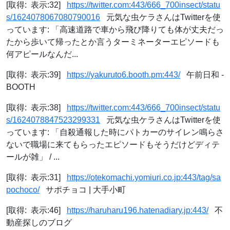
[取得: 表示:32]
https://twitter.com:443/666_700insect/statu
s/1624078067080790016
元気な虫ケラさんはTwitterを使
っています: 「高速道路で車から飛び降りても体が丈夫だっ
たから歩いて帰ったとか言うターミネーターエピソードも
何アピールなんだ...
[取得: 表示:39]
https://yakuruto6.booth.pm:443/
午前日和 -
BOOTH
[取得: 表示:38]
https://twitter.com:443/666_700insect/statu
s/1624078847523299331
元気な虫ケラさんはTwitterを使
っています: 「自殺通報した時にパトカーのサイレン鳴らさ
ないで職場に来てもらったエピソードもそうだけどディテ
ールが雑」 / ...
[取得: 表示:31]
https://otekomachi.yomiuri.co.jp:443/tag/sa
pochoco/
サポチョコ | 大手小町
[取得: 表示:46]
https://haruharu196.hatenadiary.jp:443/
不
動産探しのブログ