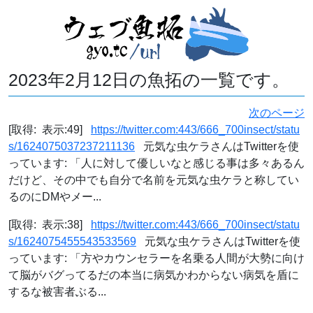
2023年2月12日の魚拓の一覧です。
次のページ
[取得: 表示:49]
https://twitter.com:443/666_700insect/statu
s/1624075037237211136
元気な虫ケラさんはTwitterを使
っています: 「人に対して優しいなと感じる事は多々あるん
だけど、その中でも自分で名前を元気な虫ケラと称してい
るのにDMやメー...
[取得: 表示:38]
https://twitter.com:443/666_700insect/statu
s/1624075455543533569
元気な虫ケラさんはTwitterを使
っています: 「方やカウンセラーを名乗る人間が大勢に向け
て脳がバグってるだの本当に病気かわからない病気を盾に
するな被害者ぶる...