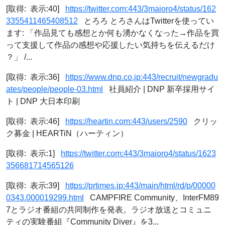
[取得: 表示:40]
https://twitter.com:443/3maioro4/status/162
3355411465408512
とろろ とろさんはTwitterを使ってい
ます: 「作品見ても感想とか何も湧かなくなった→作品を買
って支援して作品の感想や応援したい気持ちを伝えるだけ
？」 /...
[取得: 表示:36]
https://www.dnp.co.jp:443/recruit/newgradu
ates/people/people-03.html
社員紹介 | DNP 新卒採用サイ
ト | DNP 大日本印刷
[取得: 表示:46]
https://heartin.com:443/users/2590
クリッ
ク募金 | HEARTiN（ハーティン）
[取得: 表示:1]
https://twitter.com:443/3maioro4/status/1623
356681714565126
[取得: 表示:39]
https://prtimes.jp:443/main/html/rd/p/00000
0343.000019299.html
CAMPFIRE Community、InterFM89
7とラジオ番組の共同制作を発表。ラジオ放送とコミュニ
ティの実験番組『Community Diver』を3...