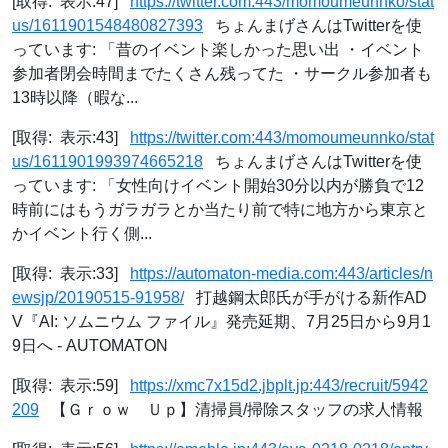
[取得: 表示:47]
https://twitter.com:443/momoumeunnko/stat
us/1611901548480827393
ちょんまげさんはTwitterを使
っています: 「昔のイベント楽しかった思い出 ・イベント
参加者閉会時間までたくさん残ってた ・サークル参加者も
13時以降（暇な...
[取得: 表示:43]
https://twitter.com:443/momoumeunnko/stat
us/1611901993974665218
ちょんまげさんはTwitterを使
っています: 「女性向けイベント開始30分以内が勝負で12
時前にはもうガラガラとか当たり前で特に地方から東京と
かイベント行く側...
[取得: 表示:33]
https://automaton-media.com:443/articles/n
ewsjp/20190515-91958/
打越鋼太郎氏が手がける新作AD
V『AI: ソムニウム ファイル』発売延期、7月25日から9月1
9日へ - AUTOMATON
[取得: 表示:59]
https://xmc7x15d2.jbplt.jp:443/recruit/5942
209
【Ｇｒｏｗ Ｕｐ】清掃員/掃除スタッフの求人情報