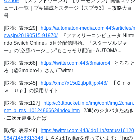
s/2569
【スプラトゥーン3】【サーモンラン】開催スケジ
ュール一覧｜ブキ編成とステージ【スプラ3】 – 攻略大百
科
[取得: 表示:29]
https://automaton-media.com:443/articles/n
ewsjp/20190515-91970/
『ファミリーコンピュータ Ninte
ndo Switch Online』5月分配信開始。『スターソルジャ
ー』の“必勝バージョン”もこっそり配信 - AUTOMA...
[取得: 表示:68]
https://twitter.com:443/3maioro4
とろろ と
ろ（@3maioro4）さん / Twitter
[取得: 表示:45]
https://xmc7x15d2.jbplt.jp:443/
【Ｇｒｏ
ｗ Ｕｐ】の採用サイト
[取得: 表示:127]
http://c3.ftbucket.info/img/cont/img.2chan.
net_b_res_1012486662/index.htm
23時のジタバタたぬき
- 二次元裏＠ふたば
[取得: 表示:48]
https://twitter.com:443/ido11a/status/16120
98471456313346
ْさんはTwitterを使っています: 「hgの