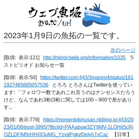
2023年1月9日の魚拓の一覧です。
次のページ
[取得: 表示:121]
http://mirror.hekk.org/information/1035
ラ
ストピリオド お知らせ一覧
[取得: 表示:50]
https://twitter.com:443/3maioro4/status/161
1927465685057536
とろろ とろさんはTwitterを使ってい
ます: 「フォロワー数であれこれ言うのはナンセンスだろう
けど、なんであれ3桁(3桁に関しては100～900で差があり
す...
[取得: 表示:778]
https://momentokinusan.nbblog.jp:443/20
23/01/08/post-3995/?fbclid=PAAabuw3ZY9MV-1LGHii5cRj
OZLDFIM5rHHj0QuMG_YzvdPgkvf3eIyh7vCac
【日常】