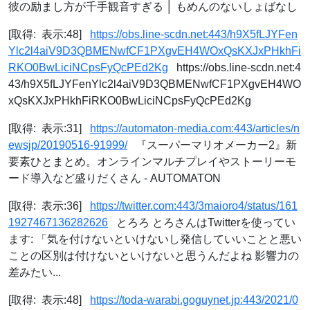
彼の励まし方が千手観音すぎる │ もめんのないしょばなし
[取得: 表示:48]
https://obs.line-scdn.net:443/h9X5fLJYFen
Ylc2l4aiV9D3QBMENwfCF1PXgvEH4WOxQsKXJxPHkhFi
RKO0BwLiciNCpsFyQcPEd2Kg
https://obs.line-scdn.net:4
43/h9X5fLJYFenYlc2l4aiV9D3QBMENwfCF1PXgvEH4WO
xQsKXJxPHkhFiRKO0BwLiciNCpsFyQcPEd2Kg
[取得: 表示:31]
https://automaton-media.com:443/articles/n
ewsjp/20190516-91999/
『スーパーマリオメーカー2』新
要素ひとまとめ。オンラインマルチプレイやストーリーモ
ード導入など盛りだくさん - AUTOMATON
[取得: 表示:36]
https://twitter.com:443/3maioro4/status/161
1927467136282626
とろろ とろさんはTwitterを使ってい
ます: 「気を付けないといけないし発信していいことと悪い
ことの区別は付けないといけないと思うんだよね 影響力の
差みたい...
[取得: 表示:48]
https://toda-warabi.goguynet.jp:443/2021/0