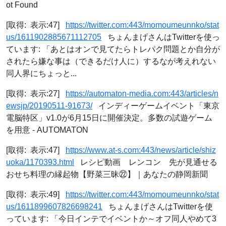
ot Found
[取得: 表示:47]
https://twitter.com:443/momoumeunnko/stat
us/1611902885671112705
ちょんまげさんはTwitterを使っ
ています: 「あとはオンで見てたらトレパク問題とか自分が
されたら嫌な事は（できるだけ人に）するなが考えれない
同人界にちょっと...
[取得: 表示:27]
https://automaton-media.com:443/articles/n
ewsjp/20190511-91673/
インディーゲームイベント「東京
電脳特区」v1.0が6月15日に開催決定。多数の試遊ゲーム
を用意 - AUTOMATON
[取得: 表示:47]
https://www.at-s.com:443/news/article/shiz
uoka/1170393.html
レシピ動画 レンコン 先が見通せる
おせち料理の縁起物【野菜三昧㉒】｜あなたの静岡新聞
[取得: 表示:49]
https://twitter.com:443/momoumeunnko/stat
us/1611899607826698241
ちょんまげさんはTwitterを使
っています: 「今日インテでイベントか～オフ同人やめて3