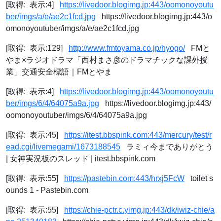
[取得: 表示:4]
https://livedoor.blogimg.jp:443/oomonoyoutu
ber/imgs/a/e/ae2c1fcd.jpg
https://livedoor.blogimg.jp:443/o
omonoyoutuber/imgs/a/e/ae2c1fcd.jpg
[取得: 表示:129]
http://www.fmtoyama.co.jp/hyogo/
FMと
やま×ラジオドラマ「西村まさ彦のドラマチックな課外授
業」交通安全標語｜FMとやま
[取得: 表示:4]
https://livedoor.blogimg.jp:443/oomonoyoutu
ber/imgs/6/4/64075a9a.jpg
https://livedoor.blogimg.jp:443/
oomonoyoutuber/imgs/6/4/64075a9a.jpg
[取得: 表示:45]
https://itest.bbspink.com:443/mercury/test/r
ead.cgi/livemegami/1673188545
ラミィ今までありがとう
| 女神実況板のスレッド | itest.bbspink.com
[取得: 表示:55]
https://pastebin.com:443/hrxj5FcW
toilet s
ounds 1 - Pastebin.com
[取得: 表示:55]
https://chie-pctr.c.yimg.jp:443/dk/iwiz-chie/a