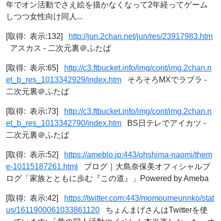
年でオン活動でさえ絵を描かなくなって2年経ってゲーム
しつつ女性向け同人...
[取得: 表示:132]
http://jun.2chan.net/jun/res/23917983.htm
アスカス - 二次元裏＠ふたば
[取得: 表示:65]
http://c3.ftbucket.info/img/cont/img.2chan.n
et_b_res_1013342929/index.htm
そろそろMXでラブラ -
二次元裏＠ふたば
[取得: 表示:73]
http://c3.ftbucket.info/img/cont/img.2chan.n
et_b_res_1013342790/index.htm
BS日テレでアイカツ -
二次元裏＠ふたば
[取得: 表示:52]
https://ameblo.jp:443/ohshima-naomi/them
e-10115187261.html
ブログ｜大島奈保美オフィシャルブ
ログ「家族とともに歩む『この道』」Powered by Ameba
[取得: 表示:42]
https://twitter.com:443/momoumeunnko/stat
us/1611900061033861120
ちょんまげさんはTwitterを使