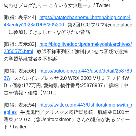
匂わせブログだりー こういう女無理ー」 / Twitter
[取得: 表示:44]
https://hatatechannemui.hatenablog.com:4
43/entry/2023/01/08/205200
第2回TCGフリマ@note place
に参加してきました - なぞりたい背筋
[取得: 表示:82]
http://blog.livedoor.jp/damekyoshi/archives/
2350575.html
教師不祥事列伝 : 強制わいせつ容疑で逮捕
の学習塾経営者を不起訴
[取得: 表示:66]
https://autoc-one.jp:443/used/detail/258789
37/
スバル インプレッサ 2.0 WRX 2003 Vリミテッド 4W
D（価格:177万円, 愛知県, 物件番号:25878937） 詳細｜中
古車情報・価格【MOT...
[取得: 表示:54]
https://twitter.com:443/Ushitorakimon/with_r
eplies
牛虎鬼門／クリスマス粉砕民族統一戦線＠C101土
曜東ア２０a（@Ushitorakimon）さんの返信があるツイー
ト / Twitter