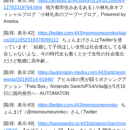
[取得: 表示:56]
https://ameblo.jp:443/aya-0218-0218/entry-
12783319764.html
地方都市住みあるある | 小林礼奈オフ
ィシャルブログ「小林礼奈のブーブーブログ」Powered by
Ameba
[取得: 表示:42]
https://twitter.com:443/momoumeunnko/stat
us/1611952318379098112
ちょんまげさんはTwitterを使
っています: 「結婚して子供ほしい女性は社会進出してる場
合じゃないよな。今の時代女も働くとかで女性の社会進出
だけど晩婚に高年齢...
[取得: 表示:29]
https://automaton-media.com:443/articles/n
ewsjp/20190514-91846/
アヒル頭の男が闘うボクシングア
クション『Pato Box』Nintendo Switch/PS4/Vita版が5月16
日に国内発売へ - AUTOMATON
[取得: 表示:63]
https://twitter.com:443/momoumeunnko
ち
ょんまげ（@momoumeunnko）さん / Twitter
[取得: 表示:48]
https://gamepedia.jp:443/splatoon3/archive