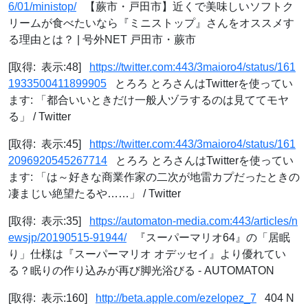
6/01/ministop/
【蕨市・戸田市】近くで美味しいソフトク
リームが食べたいなら『ミニストップ』さんをオススメす
る理由とは？ | 号外NET 戸田市・蕨市
[取得: 表示:48]
https://twitter.com:443/3maioro4/status/161
1933500411899905
とろろ とろさんはTwitterを使ってい
ます: 「都合いいときだけ一般人ヅラするのは見ててモヤ
る」 / Twitter
[取得: 表示:45]
https://twitter.com:443/3maioro4/status/161
2096920545267714
とろろ とろさんはTwitterを使ってい
ます: 「は～好きな商業作家の二次が地雷カプだったときの
凄まじい絶望たるや……」 / Twitter
[取得: 表示:35]
https://automaton-media.com:443/articles/n
ewsjp/20190515-91944/
『スーパーマリオ64』の「居眠
り」仕様は『スーパーマリオ オデッセイ』より優れてい
る？眠りの作り込みが再び脚光浴びる - AUTOMATON
[取得: 表示:160]
http://beta.apple.com/ezelopez_7
404 N