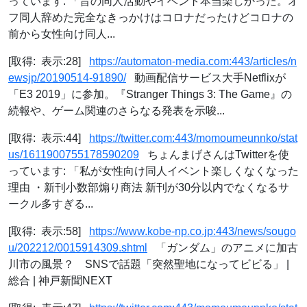
っています: 「昔の同人活動やイベント本当楽しかった。オ
フ同人辞めた完全なきっかけはコロナだったけどコロナの
前から女性向け同人...
[取得: 表示:28]
https://automaton-media.com:443/articles/n
ewsjp/20190514-91890/
動画配信サービス大手Netflixが
「E3 2019」に参加。『Stranger Things 3: The Game』の
続報や、ゲーム関連のさらなる発表を示唆...
[取得: 表示:44]
https://twitter.com:443/momoumeunnko/stat
us/1611900755178590209
ちょんまげさんはTwitterを使
っています: 「私が女性向け同人イベント楽しくなくなった
理由 ・新刊小数部煽り商法 新刊が30分以内でなくなるサ
ークル多すぎる...
[取得: 表示:58]
https://www.kobe-np.co.jp:443/news/sougo
u/202212/0015914309.shtml
「ガンダム」のアニメに加古
川市の風景？ SNSで話題「突然聖地になってビビる」 |
総合 | 神戸新聞NEXT