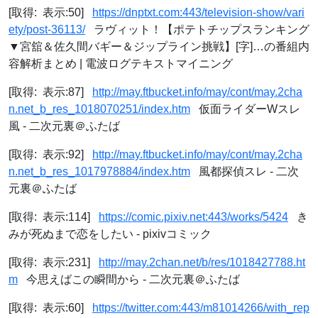
[取得: 表示:50]
https://dnptxt.com:443/television-show/vari
ety/post-36113/
ラヴィット！【ポテトチップスランキング
▼宮舘＆佐久間バギー＆ジップライン挑戦】[字]…の番組内
容解析まとめ | 電波ログテキストマイニング
[取得: 表示:87]
http://may.ftbucket.info/may/cont/may.2cha
n.net_b_res_1018070251/index.htm
仮面ライダーWスレ
風 - 二次元裏＠ふたば
[取得: 表示:92]
http://may.ftbucket.info/may/cont/may.2cha
n.net_b_res_1017978884/index.htm
風都探偵スレ - 二次
元裏＠ふたば
[取得: 表示:114]
https://comic.pixiv.net:443/works/5424
き
みが死ぬまで恋をしたい - pixivコミック
[取得: 表示:231]
http://may.2chan.net/b/res/1018427788.ht
m
今思えばこの瞬間から - 二次元裏＠ふたば
[取得: 表示:60]
https://twitter.com:443/m81014266/with_rep