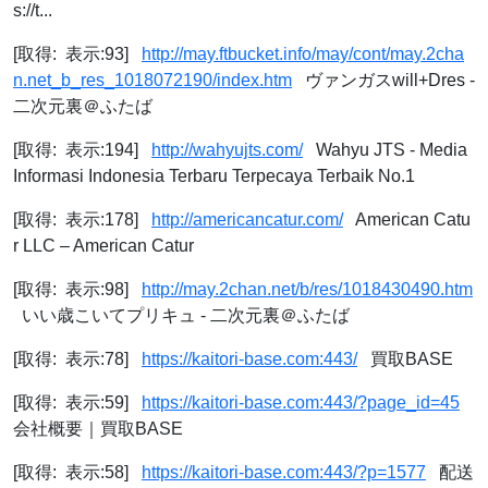
s://t...
[取得: 表示:93]
http://may.ftbucket.info/may/cont/may.2cha
n.net_b_res_1018072190/index.htm
ヴァンガスwill+Dres -
二次元裏＠ふたば
[取得: 表示:194]
http://wahyujts.com/
Wahyu JTS - Media
Informasi Indonesia Terbaru Terpecaya Terbaik No.1
[取得: 表示:178]
http://americancatur.com/
American Catu
r LLC – American Catur
[取得: 表示:98]
http://may.2chan.net/b/res/1018430490.htm
いい歳こいてプリキュ - 二次元裏＠ふたば
[取得: 表示:78]
https://kaitori-base.com:443/
買取BASE
[取得: 表示:59]
https://kaitori-base.com:443/?page_id=45
会社概要｜買取BASE
[取得: 表示:58]
https://kaitori-base.com:443/?p=1577
配送