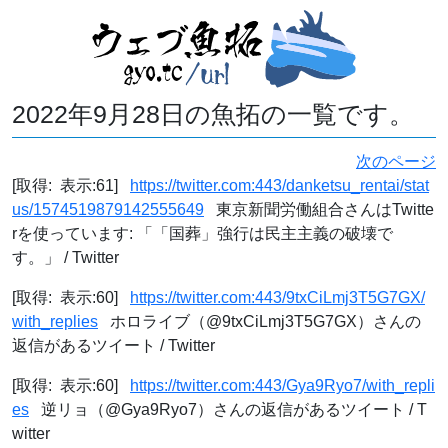
2022年9月28日の魚拓の一覧です。
次のページ
[取得: 表示:61]
https://twitter.com:443/danketsu_rentai/stat
us/1574519879142555649
東京新聞労働組合さんはTwitte
rを使っています: 「「国葬」強行は民主主義の破壊で
す。」 / Twitter
[取得: 表示:60]
https://twitter.com:443/9txCiLmj3T5G7GX/
with_replies
ホロライブ（@9txCiLmj3T5G7GX）さんの
返信があるツイート / Twitter
[取得: 表示:60]
https://twitter.com:443/Gya9Ryo7/with_repli
es
逆リョ（@Gya9Ryo7）さんの返信があるツイート / T
witter