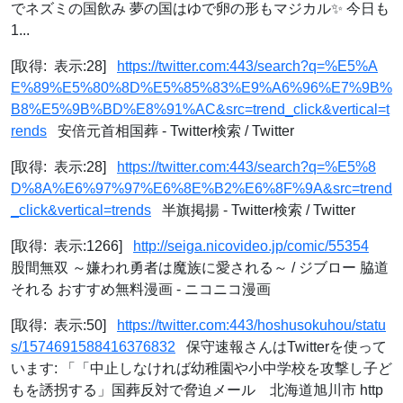
でネズミの国飲み 夢の国はゆで卵の形もマジカル✨ 今日も
1...
[取得: 表示:28]
https://twitter.com:443/search?q=%E5%A
E%89%E5%80%8D%E5%85%83%E9%A6%96%E7%9B%
B8%E5%9B%BD%E8%91%AC&src=trend_click&vertical=t
rends
安倍元首相国葬 - Twitter検索 / Twitter
[取得: 表示:28]
https://twitter.com:443/search?q=%E5%8
D%8A%E6%97%97%E6%8E%B2%E6%8F%9A&src=trend
_click&vertical=trends
半旗掲揚 - Twitter検索 / Twitter
[取得: 表示:1266]
http://seiga.nicovideo.jp/comic/55354
股間無双 ～嫌われ勇者は魔族に愛される～ / ジブロー 脇道
それる おすすめ無料漫画 - ニコニコ漫画
[取得: 表示:50]
https://twitter.com:443/hoshusokuhou/statu
s/1574691588416376832
保守速報さんはTwitterを使って
います: 「「中止しなければ幼稚園や小中学校を攻撃し子ど
もを誘拐する」国葬反対で脅迫メール 北海道旭川市 http