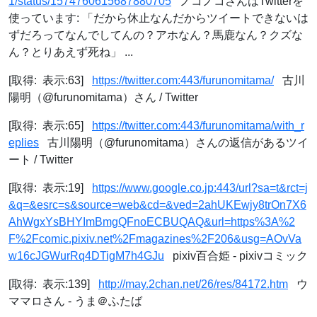
1/status/1574760615687880705
ノコノコさんはTwitterを
使っています: 「だから休止なんだからツイートできないは
ずだろってなんでしてんの？アホなん？馬鹿なん？クズな
ん？とりあえず死ね」 ...
[取得: 表示:63]
https://twitter.com:443/furunomitama/
古川
陽明（@furunomitama）さん / Twitter
[取得: 表示:65]
https://twitter.com:443/furunomitama/with_r
eplies
古川陽明（@furunomitama）さんの返信があるツイ
ート / Twitter
[取得: 表示:19]
https://www.google.co.jp:443/url?sa=t&rct=j
&q=&esrc=s&source=web&cd=&ved=2ahUKEwjy8trOn7X6
AhWgxYsBHYImBmgQFnoECBUQAQ&url=https%3A%2
F%2Fcomic.pixiv.net%2Fmagazines%2F206&usg=AOvVa
w16cJGWurRq4DTigM7h4GJu
pixiv百合姫 - pixivコミック
[取得: 表示:139]
http://may.2chan.net/26/res/84172.htm
ウ
ママロさん - うま＠ふたば