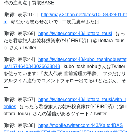
時の注意点｜買取BASE
[取得: 表示:101]
http://may.2chan.net/b/res/1018432401.ht
m
頼むから怒らせないで - 二次元裏＠ふたば
[取得: 表示:69]
https://twitter.com:443/Hottara_tousi
ほっ
たら君@旅人お乾杯投資家(ｻｲﾄﾞFIRE済)（@Hottara_tous
i）さん / Twitter
[取得: 表示:44]
https://twitter.com:443/kubo_toshinobu/stat
us/1574640343026638848
kubo_toshinobuさんはTwitter
を使っています: 「友人代表 菅前総理の弔辞、 フジだけリ
アルタイム進行でコメントフォロー出てるけどたぶん、そ
ー...
[取得: 表示:57]
https://twitter.com:443/Hottara_tousi/with_r
eplies
ほったら君@旅人お乾杯投資家(ｻｲﾄﾞFIRE済)（@H
ottara_tousi）さんの返信があるツイート / Twitter
[取得: 表示:38]
https://mobile.twitter.com:443/KaitoriBAS