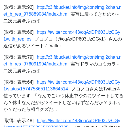
[取得: 表示:92]
http://c3.ftbucket.info/img/cont/img.2chan.n
et_b_res_975889084/index.htm
実写に戻ってきたのか -
二次元裏＠ふたば
[取得: 表示:66]
https://twitter.com:443/cqAxDP603UzCGy
1/with_replies
ノコノコ（@cqAxDP603UzCGy1）さんの
返信があるツイート / Twitter
[取得: 表示:79]
http://c3.ftbucket.info/img/cont/img.2chan.n
et_b_res_976091994/index.htm
実写ドラマのコミカラ -
二次元裏＠ふたば
[取得: 表示:64]
https://twitter.com:443/cqAxDP603UzCGy
1/status/1574758651113664514
ノコノコさんはTwitterを
使っています: 「なんでこいつ休止中やのにツイートしてる
ん？休止なんだからツイートしないはずなんだか？サボり
か？だったら相当クズだ...
[取得: 表示:48]
https://twitter.com:443/cqAxDP603UzCGy