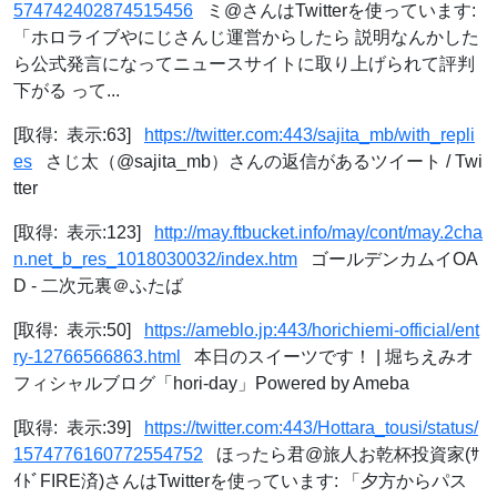
574742402874515456
ミ@さんはTwitterを使っています:
「ホロライブやにじさんじ運営からしたら 説明なんかした
ら公式発言になってニュースサイトに取り上げられて評判
下がる って...
[取得: 表示:63]
https://twitter.com:443/sajita_mb/with_repli
es
さじ太（@sajita_mb）さんの返信があるツイート / Twi
tter
[取得: 表示:123]
http://may.ftbucket.info/may/cont/may.2cha
n.net_b_res_1018030032/index.htm
ゴールデンカムイOA
D - 二次元裏＠ふたば
[取得: 表示:50]
https://ameblo.jp:443/horichiemi-official/ent
ry-12766566863.html
本日のスイーツです！ | 堀ちえみオ
フィシャルブログ「hori-day」Powered by Ameba
[取得: 表示:39]
https://twitter.com:443/Hottara_tousi/status/
1574776160772554752
ほったら君@旅人お乾杯投資家(ｻ
ｲﾄﾞFIRE済)さんはTwitterを使っています: 「夕方からパス