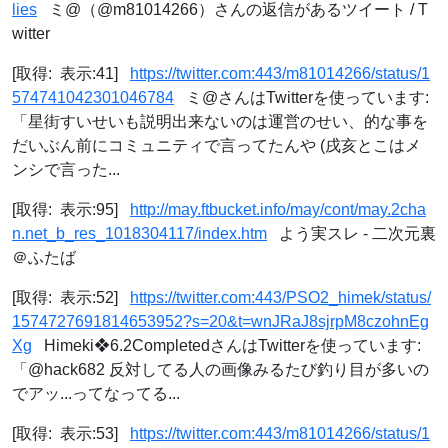
lies
ミ@（@m81014266）さんの返信があるツイート / T
witter
[取得: 表示:41]
https://twitter.com:443/m81014266/status/1
574741042301046784
ミ@さんはTwitterを使っています:
「星街すいせいも説明出来ないのは運営のせい、的な事を
だいぶん前にコミュニティで言ってたんや (戌亥とこはメ
ンシで言った...
[取得: 表示:95]
http://may.ftbucket.info/may/cont/may.2cha
n.net_b_res_1018304117/index.htm
よう実スレ - 二次元裏
＠ふたば
[取得: 表示:52]
https://twitter.com:443/PSO2_himek/status/
1574727691814653952?s=20&t=wnJRaJ8sjrpM8czohnEg
Xg
Himeki❖6.2CompletedさんはTwitterを使っています:
「@hack682 反対してる人の画像みるたび釣り目が多いの
でアッ...ってなってる...
[取得: 表示:53]
https://twitter.com:443/m81014266/status/1