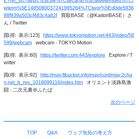
E?ref_src=twsrc%5Etfw%7Ctwcamp%5Etweetembed%7Ct
wterm%5E1485080037241995264%7Ctwgr%5Ed0de5936
88f939a503cf483c4a82f
買取BASE（@KaitoriBASE）さ
ん / Twitter
[取得: 表示:123]
https://www.tokyomotion.net:443/video/58
599/webcam
webcam - TOKYO Motion
[取得: 表示:60]
https://twitter.com:443/explore
Explore / T
witter
[取得: 表示:92]
http://may.ftbucket.info/may/cont/may.2cha
n.net_b_res_1018099116/index.htm
オリエント淡路島激
闘 - 二次元裏＠ふたば
次のページ
TOP
Q&A
ウェブ魚拓の考え方