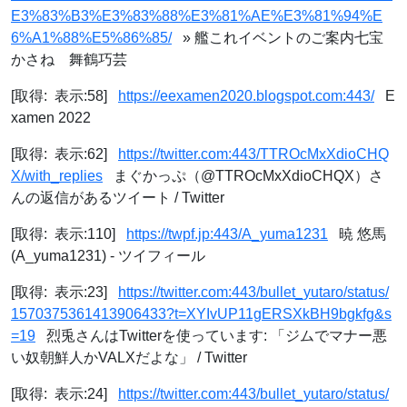
E3%83%B3%E3%83%88%E3%81%AE%E3%81%94%E
6%A1%88%E5%86%85/
» 艦これイベントのご案内七宝
かさね 舞鶴巧芸
[取得: 表示:58]
https://eexamen2020.blogspot.com:443/
E
xamen 2022
[取得: 表示:62]
https://twitter.com:443/TTROcMxXdioCHQ
X/with_replies
まぐかっぷ（@TTROcMxXdioCHQX）さ
んの返信があるツイート / Twitter
[取得: 表示:110]
https://twpf.jp:443/A_yuma1231
暁 悠馬
(A_yuma1231) - ツイフィール
[取得: 表示:23]
https://twitter.com:443/bullet_yutaro/status/
1570375361413906433?t=XYIvUP11gERSXkBH9bgkfg&s
=19
烈兎さんはTwitterを使っています: 「ジムでマナー悪
い奴朝鮮人かVALXだよな」 / Twitter
[取得: 表示:24]
https://twitter.com:443/bullet_yutaro/status/