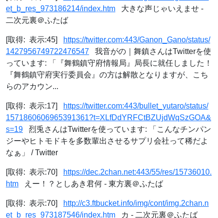
et_b_res_973186214/index.htm
大きな声じゃいえませ -
二次元裏＠ふたば
[取得: 表示:45]
https://twitter.com:443/Ganon_Gano/status/
1427956749722476547
我音がの｜舞鎮さんはTwitterを使
っています: 「『舞鶴鎮守府情報局』局長に就任しました！
『舞鶴鎮守府実行委員会』の方は解散となりますが、こち
らのアカウン...
[取得: 表示:17]
https://twitter.com:443/bullet_yutaro/status/
1571860606965391361?t=XLfDdYRFCtBZUjdWqSzGOA&
s=19
烈兎さんはTwitterを使っています: 「こんなチンパン
ジーやヒトモドキを多数輩出させるサプリ会社って稀だよ
なぁ」 / Twitter
[取得: 表示:70]
https://dec.2chan.net:443/55/res/15736010.
htm
えー！？としあき君何 - 東方裏＠ふたば
[取得: 表示:70]
http://c3.ftbucket.info/img/cont/img.2chan.n
et_b_res_973187546/index.htm
カ - 二次元裏＠ふたば