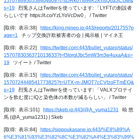
1570786950558404609?t=sDRkoTt89vK2KnsQoaSCGw&
s=19
烈兎さんはTwitterを使っています: 「LYFTの創設者
らしいです https://t.co/YzLYoVcDw0」 / Twitter
[取得: 表示:38]
https://king.mineo.jp:443/reports/201755?p
age=1
チップ交換詐欺被害者の会 | 掲示板 | マイネ王
[取得: 表示:22]
https://twitter.com:443/bullet_yutaro/status/
1570783036371013633?t=f3IorglJbc5mW3m3w4uxaA&s=
19
ツイート / Twitter
[取得: 表示:15]
https://twitter.com:443/bullet_yutaro/status/
1570724448541773825?t=UTX-m-JMOT7cCVfzoFTmEQ&
s=19
烈兎さんはTwitterを使っています: 「VALXプロテイ
ンを飲む度にIQと染色体の本数が減るらしい」 / Twitter
[取得: 表示:101]
https://skeb.jp:443/@A_yuma1231
暁 悠
馬 (@A_yuma1231) | Skeb
[取得: 表示:84]
https://sippoukasane.jp:443/%E8%89%A
6%E3%81%93%E3%82%8C%E3%82%A4%E3%83%99%