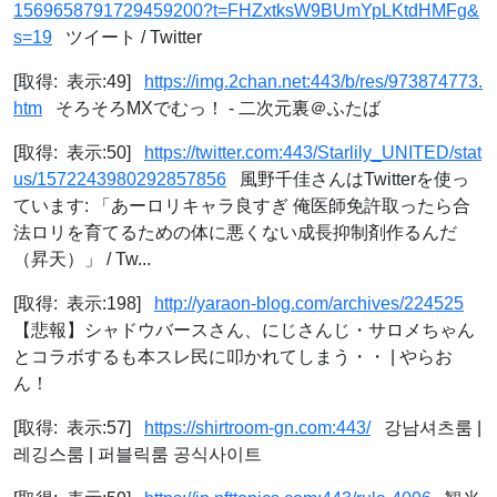
1569658791729459200?t=FHZxtksW9BUmYpLKtdHMFg&
s=19
ツイート / Twitter
[取得: 表示:49]
https://img.2chan.net:443/b/res/973874773.
htm
そろそろMXでむっ！ - 二次元裏＠ふたば
[取得: 表示:50]
https://twitter.com:443/Starlily_UNITED/stat
us/1572243980292857856
風野千佳さんはTwitterを使っ
ています: 「あーロリキャラ良すぎ 俺医師免許取ったら合
法ロリを育てるための体に悪くない成長抑制剤作るんだ
（昇天）」 / Tw...
[取得: 表示:198]
http://yaraon-blog.com/archives/224525
【悲報】シャドウバースさん、にじさんじ・サロメちゃん
とコラボするも本スレ民に叩かれてしまう・・ | やらお
ん！
[取得: 表示:57]
https://shirtroom-gn.com:443/
강남셔츠룸 |
레깅스룸 | 퍼블릭룸 공식사이트