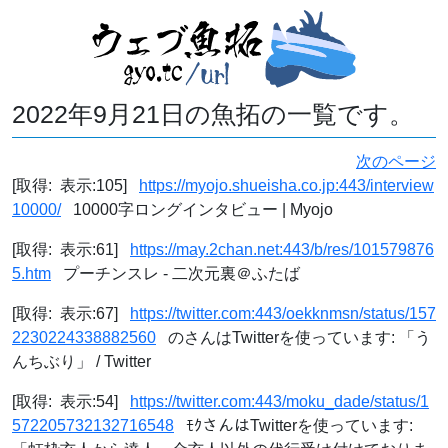
2022年9月21日の魚拓の一覧です。
次のページ
[取得: 表示:105]
https://myojo.shueisha.co.jp:443/interview
10000/
10000字ロングインタビュー | Myojo
[取得: 表示:61]
https://may.2chan.net:443/b/res/101579876
5.htm
プーチンスレ - 二次元裏＠ふたば
[取得: 表示:67]
https://twitter.com:443/oekknmsn/status/157
2230224338882560
のさんはTwitterを使っています: 「う
んちぶり」 / Twitter
[取得: 表示:54]
https://twitter.com:443/moku_dade/status/1
572205732132716548
ﾓｸさんはTwitterを使っています: