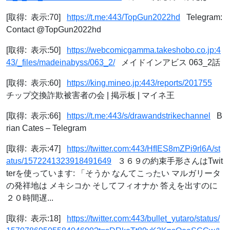
[取得: 表示:70]
https://t.me:443/TopGun2022hd
Telegram:
Contact @TopGun2022hd
[取得: 表示:50]
https://webcomicgamma.takeshobo.co.jp:4
43/_files/madeinabyss/063_2/
メイドインアビス 063_2話
[取得: 表示:60]
https://king.mineo.jp:443/reports/201755
チップ交換詐欺被害者の会 | 掲示板 | マイネ王
[取得: 表示:66]
https://t.me:443/s/drawandstrikechannel
B
rian Cates – Telegram
[取得: 表示:47]
https://twitter.com:443/HfIES8mZPi9rl6A/st
atus/1572241323918491649
３６９の約束手形さんはTwit
terを使っています: 「そうか なんてこったい マルガリータ
の発祥地は メキシコか そしてフィオナか 答えを出すのに
２０時間遅...
[取得: 表示:18]
https://twitter.com:443/bullet_yutaro/status/