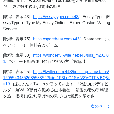
称筋肉博士。 VALXの監修とYouTubeを始める前のtweet
だ。 更に数年後Big3関連の動画...
[取得: 表示:43]
https://essaytyper.cm:443/
Essay Typer (E
ssayTyper) - Type My Essay Online | Expert Custom Writing
Service ...
[取得: 表示:75]
https://sparebeat.com:443/
Sparebeat（ス
ペアビート）| 無料音楽ゲーム
[取得: 表示:38]
https://wonderful-wife.net:443/sns_m2.0/l0
1/
“ショート動画運用代行”の始め方【第1話】
[取得: 表示:25]
https://twitter.com:443/bullet_yutaro/status/
1505543435268558852?t=im1P3LriC1SV-V3VOTRVBQ&s
=19
烈兎さんはTwitterを使っています: 「私は元ボディビ
ルダー兼VALX監修を勤める山本義徳。 最愛の妻の手料理
を逐一指摘し続け､挙げ句の果てには愛想を尽かさ...
次のページ