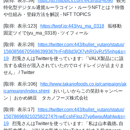
[取得: 表示:59]
https://jp.nfttopics.com:443/rula-4096
観光
特化型デジタル通貨ルーラコイン・ルーラNFTとは？特徴
や仕組み・登録方法を解説 - NFT TOPICS
[取得: 表示:123]
https://twpf.jp:443/yu_ma_0318
垢移動
固定ツイで(yu_ma_0318) - ツイフィール
[取得: 表示:28]
https://twitter.com:443/bullet_yutaro/status/
1560856670569639936?t=FnB8d3jOl7vhRGvRz55nhg&s=
19
烈兎さんはTwitterを使っています: 「VALX製品にに該
当する成分が混入されていたのでロイドレイジが止まりま
せん」 / Twitter
[取得: 表示:106]
http://www.takanofoods.co.jp/campaign/ak
icampaign/index.shtml
おいしいからこの笑顔キャンペー
ン｜ おかめ納豆 タカノフーズ株式会社
[取得: 表示:17]
https://twitter.com:443/bullet_yutaro/status/
1507869692102582274?t=wEcshFIozJ7yp6wpuMahIw&s=
19
烈兎さんはTwitterを使っています: 「私は山本義徳､自