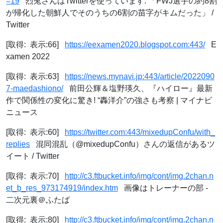
=19
烈兎さんはTwitterを使っています: 「FWJ選手の約8割
が帰化した朝鮮人でそのうちの6割の苗字がキムだった」 /
Twitter
[取得: 表示:66]
https://eexamen2020.blogspot.com:443/
E
xamen 2022
[取得: 表示:63]
https://news.mynavi.jp:443/article/2022090
7-maedashiono/
前田公輝＆塩野瑛久、『ハイロー』最新
作で関係性の変化に驚き! “轟洋介”の強さも考察 | マイナビ
ニュース
[取得: 表示:60]
https://twitter.com:443/mixedupConfu/with_
replies
混同混乱（@mixedupConfu）さんの返信があるツ
イート / Twitter
[取得: 表示:70]
http://c3.ftbucket.info/img/cont/img.2chan.n
et_b_res_973174919/index.htm
画像はトレーナーの部 -
二次元裏＠ふたば
[取得: 表示:80]
http://c3.ftbucket.info/img/cont/img.2chan.n