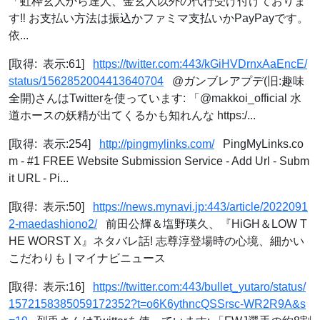
「虹枠玄人から達人、金玄人以外の代行受け付けておりま
す‼️ お支払い方法は振込かファミマ支払いかPayPayです。
依...
[取得: 表示:61]
https://twitter.com:443/kGiHVDrnxAaEncE/
status/1562852004413640704
@ガンブレアプデ(旧:趣味
全開)さんはTwitterを使っています: 「@makkoi_official 水
道ホースの妖精が出てくるかも知れんな https:/...
[取得: 表示:254]
http://pingmylinks.com/
PingMyLinks.co
m - #1 FREE Website Submission Service - Add Url - Subm
it URL - Pi...
[取得: 表示:50]
https://news.mynavi.jp:443/article/2022091
2-maedashiono2/
前田公輝＆塩野瑛久、『HiGH＆LOW T
HE WORST X』ネタバレ話! 志尊淳登場時の心境、細かい
こだわりも | マイナビニュース
[取得: 表示:16]
https://twitter.com:443/bullet_yutaro/status/
1572158385059172352?t=o6K6ythncQSSrsc-WR2R9A&s