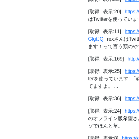
[取得: 表示:20]
https:
はTwitterを使っています:
[取得: 表示:11]
https
GlgtJQ
rexさんはTw
ます！って言う類のやつ
[取得: 表示:169]
http:/
[取得: 表示:25]
https
terを使っています: 「
てますよ。 ...
[取得: 表示:36]
https:
[取得: 表示:24]
https
のオフライン版希望さんはTw
ソでほんと草...
[取得: 表示:8]
https:/