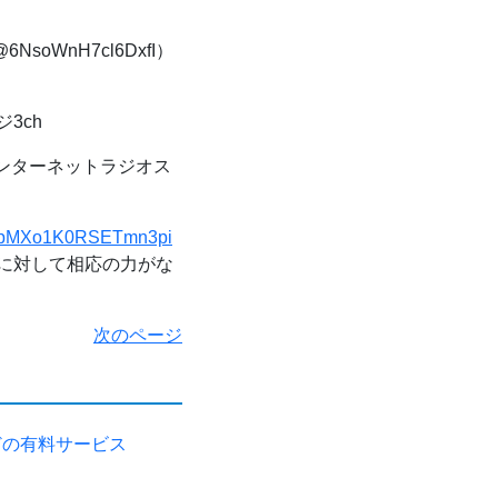
soWnH7cl6DxfI）
ジ3ch
インターネットラジオス
1&t=pMXo1K0RSETmn3pi
管警察に対して相応の力がな
次のページ
どの有料サービス