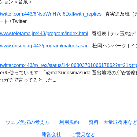
ション＜音泉＞
//twitter.com:443/6NsoWnH7cl6DxfI/with_replies
真実追及班（@6N
 Twitter
//www.teletama.jp:443/program/index.html
番組表 | テレ玉/地デ
://www.onsen.ag:443/program/matuokasan
松岡ハンバーグ | 
://twitter.com:443/rp_rex/status/1440680370106617862?s=2
tterを使っています: 「@matsudosimasuda 選出地域の所
ガチで言ってるとした...
ウェブ魚拓の考え方
利用規約
資料・大量取得用な
運営会社
ご意見など