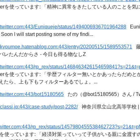
itterを使っています: 「精神に異常をきたしている人のことを気に
//twitter.com:443/Euniqueje/status/1494006936701964288
Euni
 will start posting some of my findi...
://kyoumoe.hatenablog.com:443/entry/20200515/1589553571
藤
レたんだからさ - 今日も得る物なしZ
://twitter.com:443/rp_rex/status/1468463426154659841?s=2
itterを使っています: 「学歴フィルター無いとかあったらだめ
たら、上も下もフィルターあるでしょ。...
//twitter.com:443/bot15180565
たの（@bot15180565）さん / Twi
//classi.jp:443/case-study/post-2282/
神奈川県立山北高等学校 | C
//twitter.com:443/rp_rex/status/1457980455538462723?s=21
tterを使っています: 「経済対策っていって子供がいる親に金渡