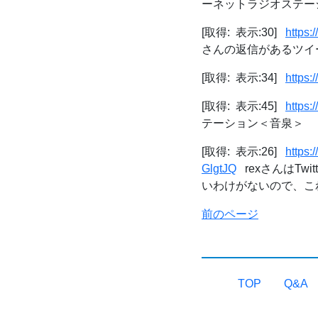
ーネットラジオステー
[取得: 表示:30]
https:
さんの返信があるツイート /
[取得: 表示:34]
https:
[取得: 表示:45]
https
テーション＜音泉＞
[取得: 表示:26]
https
GlgtJQ
rexさんはTwi
いわけがないので、これ
前のページ
TOP
Q&A