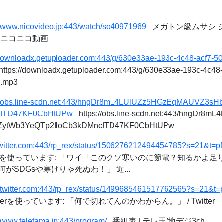
//www.nicovideo.jp:443/watch/so40971969
メガトン級ムサシ シ
- ニコニコ動画
//downloadx.getuploader.com:443/g/630e33ae-193c-4c48-acf7
ttps://downloadx.getuploader.com:443/g/630e33ae-193c-4c4
u.mp3
://obs.line-scdn.net:443/hngDr8mL4LUlUZz5HGzEqMAUVZ3
cfTD47KF0CbHtUPw
https://obs.line-scdn.net:443/hngDr
ytWb3YeQTp2floCb3kDMncfTD47KF0CbHtUPw
//twitter.com:443/rp_rex/status/1506276212494454785?s=21
tterを使っています: 「ワイ「このクソ寒いのに節電？知るかよ
がSDGsや寒けりゃ死ぬわ！」 近...
://twitter.com:443/rp_rex/status/1499685461517762565?s=2
tterを使っています: 「何で切れてんのかわからん。」 / Twitter
//www.teletama.jp:443/program/
番組表 | テレ玉/地デジ3ch