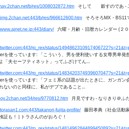
/may.2chan.net/b/res/1008032872.htm
そして 穀すのであ - 
//img.2chan.net:443/b/res/966612600.htm
そろそろMX・BS11で
//www.ajnet.ne.jp:443/diary/
六曜・月齢・旧暦カレンダー (２０２
://twitter.com:443/rp_rex/status/1494862310917406722?s=2
itterを使っています: 「こういう、男を便利使いする女尊男卑
「夫セーフティネット」ってふざけてん...
://twitter.com:443/rp_rex/status/1483420374939607047?s=2
itterを使っています: 「フェミ系の話題が出たときに、ガンガ
ないのと同様に、私がデブであること...
/nov.2chan.net/34/res/9770812.htm
月見ですわ - なりきり＠ふ
//torasan1.com:443/takanori-fujita-profile/
藤田孝典（社会活動家
証も！ | トラさんのがおろぐ！
://twitter.com:443/rp_rex/status/1481496284489945089?s=2