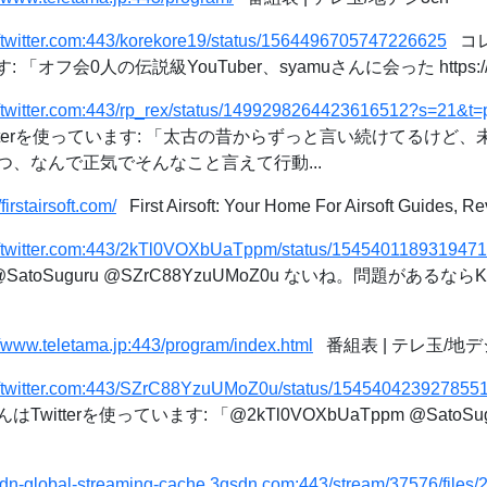
//twitter.com:443/korekore19/status/1564496705747226625
コレ
 「オフ会0人の伝説級YouTuber、syamuさんに会った https://t.co
://twitter.com:443/rp_rex/status/1499298264423616512?s=2
itterを使っています: 「太古の昔からずっと言い続けてるけど
、なんで正気でそんなこと言えて行動...
/firstairsoft.com/
First Airsoft: Your Home For Airsoft Guides, R
://twitter.com:443/2kTl0VOXbUaTppm/status/154540118931947
@SatoSuguru @SZrC88YzuUMoZ0u ないね。問題がある
//www.teletama.jp:443/program/index.html
番組表 | テレ玉/地デ
://twitter.com:443/SZrC88YzuUMoZ0u/status/154540423927855
itterを使っています: 「@2kTl0VOXbUaTppm @SatoS
/sdn-global-streaming-cache.3qsdn.com:443/stream/37576/files