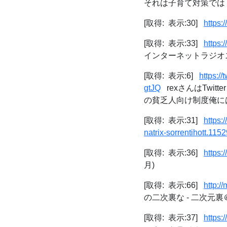
それは子育て対策では？
[取得: 表示:30]
https:
[取得: 表示:33]
https:
インターネットラジオ
[取得: 表示:6]
https:
gtJQ
rexさんはTwi
の貧乏人向け制度俺には
[取得: 表示:31]
https:
natrix-sorrentihott.1152
[取得: 表示:36]
https:
月)
[取得: 表示:66]
http:/
の二次裏な - 二次元
[取得: 表示:37]
https: