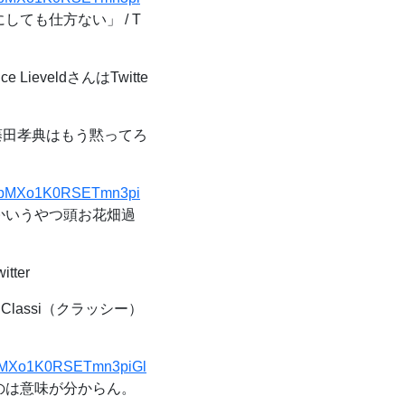
しても仕方ない」 / T
ce LieveldさんはTwitte
田孝典はもう黙ってろ
1&t=pMXo1K0RSETmn3pi
とかいうやつ頭お花畑過
tter
lassi（クラッシー）
&t=pMXo1K0RSETmn3piGl
すのは意味が分からん。