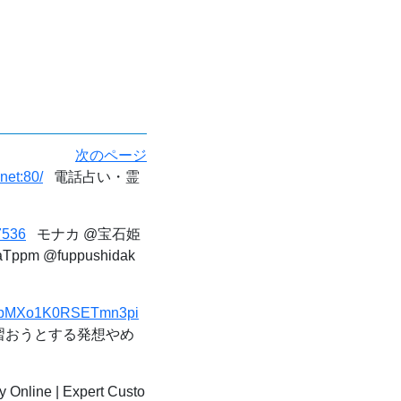
次のページ
net:80/
電話占い・霊
7536
モナカ @宝石姫
pm @fuppushidak
1&t=pMXo1K0RSETmn3pi
見習おうとする発想やめ
 Online | Expert Custo