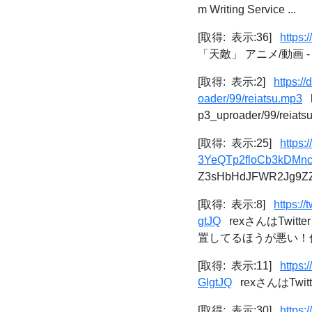
m Writing Service ...
[取得: 表示:36]
https:
「天敵」 アニメ/動画 
[取得: 表示:2]
https:
oader/99/reiatsu.mp3
h
p3_uproader/99/reiats
[取得: 表示:25]
https
3YeQTp2floCb3kDMn
Z3sHbHdJFWR2Jg9ZZ
[取得: 表示:8]
https:
gtJQ
rexさんはTwi
置してるほうが悪い！何
[取得: 表示:11]
https
GlgtJQ
rexさんはTwi
[取得: 表示:30]
https: