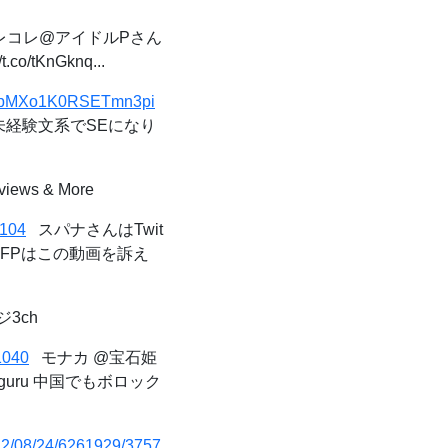
コレ@アイドルPさん
/tKnGknq...
1&t=pMXo1K0RSETmn3pi
、未経験文系でSEになり
eviews & More
1104
スパナさんはTwit
ならKFPはこの動画を訴え
ジ3ch
1040
モナカ @宝石姫
uguru 中国でもボロック
/22/08/24/6261929/3757