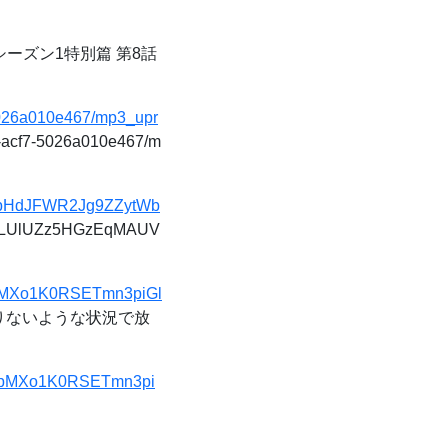
ーズン1特別篇 第8話
-5026a010e467/mp3_upr
8-acf7-5026a010e467/m
sHbHdJFWR2Jg9ZZytWb
8mL4LUlUZz5HGzEqMAUV
&t=pMXo1K0RSETmn3piGl
足りないような状況で放
1&t=pMXo1K0RSETmn3pi