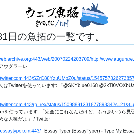
月31日の魚拓の一覧です。
/web.archive.org:443/web/20070224203709/http://www.augurare.
アウグラーレ
://twitter.com:443/SZrC88YzuUMoZ0u/status/154575782627385
tterを使っています: 「@SKYblue0168 @2kTl0VOXbUaTp
://twitter.com:443/rp_rex/status/1509889123187789834?s=2
itterを使っています: 「完全にこれなんだけど、もうあいつら
種だよ」 / Twitter
//essaytyper.cm:443/
Essay Typer (EssayTyper) - Type My Essay