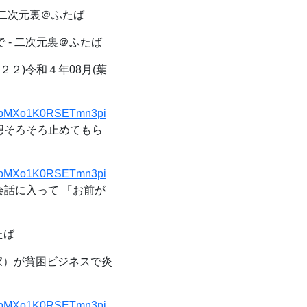
二次元裏＠ふたば
 - 二次元裏＠ふたば
２)令和４年08月(葉
1&t=pMXo1K0RSETmn3pi
発想そろそろ止めてもら
1&t=pMXo1K0RSETmn3pi
ン会話に入って 「お前が
たば
）が貧困ビジネスで炎
1&t=pMXo1K0RSETmn3pi