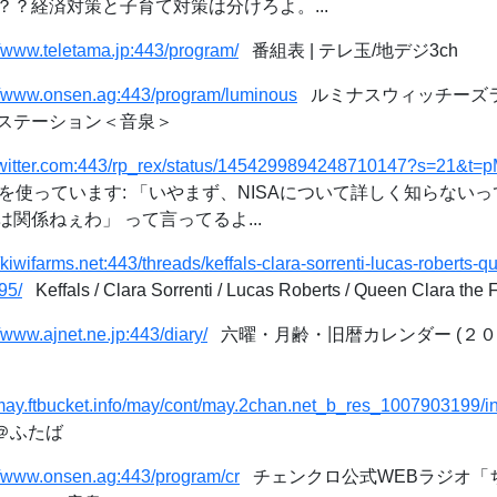
？経済対策と子育て対策は分けろよ。...
//www.teletama.jp:443/program/
番組表 | テレ玉/地デジ3ch
//www.onsen.ag:443/program/luminous
ルミナスウィッチーズラジオ
ステーション＜音泉＞
//twitter.com:443/rp_rex/status/1454299894248710147?s=21
tterを使っています: 「いやまず、NISAについて詳しく知らない
関係ねぇわ」 って言ってるよ...
//kiwifarms.net:443/threads/keffals-clara-sorrenti-lucas-roberts-q
95/
Keffals / Clara Sorrenti / Lucas Roberts / Queen Clara the Fa
//www.ajnet.ne.jp:443/diary/
六曜・月齢・旧暦カレンダー (２０２
/may.ftbucket.info/may/cont/may.2chan.net_b_res_1007903199/i
裏＠ふたば
//www.onsen.ag:443/program/cr
チェンクロ公式WEBラジオ「ち