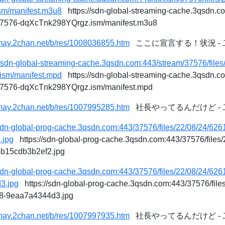
m/manifest.m3u8
https://sdn-global-streaming-cache.3qsdn.co
37576-dqXcTnk298YQrgz.ism/manifest.m3u8
/may.2chan.net/b/res/1008036855.htm
ここに宣言する！状況 -
//sdn-global-streaming-cache.3qsdn.com:443/stream/37576/file
sm/manifest.mpd
https://sdn-global-streaming-cache.3qsdn.co
37576-dqXcTnk298YQrgz.ism/manifest.mpd
/may.2chan.net/b/res/1007995285.htm
社長やってるんだけど -
/sdn-global-prog-cache.3qsdn.com:443/37576/files/22/08/24/62
.jpg
https://sdn-global-prog-cache.3qsdn.com:443/37576/files
-b15cdb3b2ef2.jpg
/sdn-global-prog-cache.3qsdn.com:443/37576/files/22/08/24/6
3.jpg
https://sdn-global-prog-cache.3qsdn.com:443/37576/file
8-9eaa7a4344d3.jpg
/may.2chan.net/b/res/1007997935.htm
社長やってるんだけど -