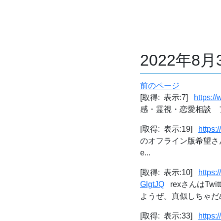
2022年8
前のページ
[取得: 表示:7]
https:/
感・霊視・恋愛相談 
[取得: 表示:19]
https
のオフライン版希望さんはTwi
e...
[取得: 表示:10]
https
GlgtJQ
rexさんはTw
ようぜ。真似しちゃだめな人
[取得: 表示:33]
https: