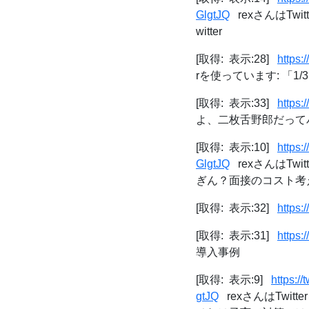
GlgtJQ
rexさんはTw
witter
[取得: 表示:28]
https:
rを使っています: 「1/3 Soon I
[取得: 表示:33]
https
よ、二枚舌野郎だってバ
[取得: 表示:10]
https
GlgtJQ
rexさんはTw
ぎん？面接のコスト考え
[取得: 表示:32]
https:
[取得: 表示:31]
https:
導入事例
[取得: 表示:9]
https:
gtJQ
rexさんはTwi