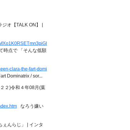
【TALK ON】 |
&t=pMXo1K0RSETmn3piGl
って時点で 「そんな低額
ueen-clara-the-fart-domi
rt Dominatrix / sor...
２)令和４年08月(葉
ndex.htm
なろう嫌い
ぇんらじ」 | インタ