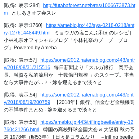
[取得: 表示:284]
http://futabaforest.net/b/res/1006673873.ht
m
としあきオフ会スレ
[取得: 表示:1760]
https://ameblo.jp:443/aya-0218-0218/ent
ry-12761448449.html
ミョウガの塩こんぶ和えのレシピ |
小林礼奈オフィシャルブログ「小林礼奈のブーブーブロ
グ」Powered by Ameba
[取得: 表示:57]
https://somei2012.hatenablog.com:443/entr
y/2018/08/31/215516
毎日新聞より「スルガ銀行：岡野会
長、融資を私的流用か 十数億円規模 」のスクープ。本当
なら大事件だが…？ - 嫁を迎えるまで淡々と
[取得: 表示:54]
https://somei2012.hatenablog.com:443/entr
y/2018/08/19/200759
【2018年】銀行、信金など金融機関
の不祥事件まとめ - 嫁を迎えるまで淡々と
[取得: 表示:55]
https://ameblo.jp:443/triflingbeetle/entry-12
760421266.html
韓国の高校野球全国大会 & 大阪府 秋の予
選 1978年（昭53年） | 日々是コラムなり ～trifling beetle