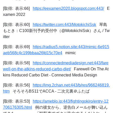
[取得: 表示:66]
https://eexamen2020.blogspot.com:443/
E
xamen 2022
[取得: 表示:60]
https://twitter.com:443/MotokichiSsk
琴島
もとき：C100新刊予約受付中（@MotokichiSsk）さん / Tw
itter
[取得: 表示:69]
https://radius5.notion.site:443/mimic-6e915
aeb568c4c199bbaa26fd15c70e4
mimic
[取得: 表示:58]
https://connectedmediadesign.net:443/fare
well-on-the-atkins-reduced-carbo-diet/
Farewell On The At
kins Reduced Carbo Diet - Connected Media Design
[取得: 表示:56]
https://img.2chan.net:443/b/res/966246819.
htm
そろそろBS11でACCA - 二次元裏＠ふたば
[取得: 表示:53]
https://ameblo.jp:443/fightingokiro/entry-12
706176305.html
例の彼女から、逆告白メールが舞い込ん