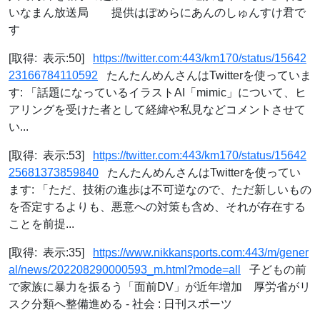
いなまん放送局 提供はぽめらにあんのしゅんすけ君で
す
[取得: 表示:50]
https://twitter.com:443/km170/status/15642
23166784110592
たんたんめんさんはTwitterを使っていま
す: 「話題になっているイラストAI「mimic」について、ヒ
アリングを受けた者として経緯や私見などコメントさせて
い...
[取得: 表示:53]
https://twitter.com:443/km170/status/15642
25681373859840
たんたんめんさんはTwitterを使ってい
ます: 「ただ、技術の進歩は不可逆なので、ただ新しいもの
を否定するよりも、悪意への対策も含め、それが存在する
ことを前提...
[取得: 表示:35]
https://www.nikkansports.com:443/m/gener
al/news/202208290000593_m.html?mode=all
子どもの前
で家族に暴力を振るう「面前DV」が近年増加 厚労省がリ
スク分類へ整備進める - 社会 : 日刊スポーツ