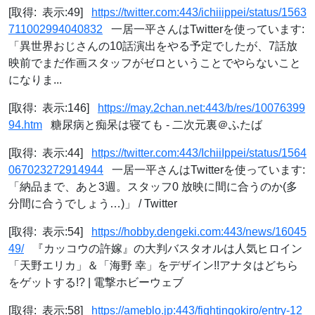
[取得: 表示:49]
https://twitter.com:443/ichiiippei/status/1563
711002994040832
一居一平さんはTwitterを使っています:
「異世界おじさんの10話演出をやる予定でしたが、7話放
映前でまだ作画スタッフがゼロということでやらないこと
になりま...
[取得: 表示:146]
https://may.2chan.net:443/b/res/10076399
94.htm
糖尿病と痴呆は寝ても - 二次元裏＠ふたば
[取得: 表示:44]
https://twitter.com:443/IchiiIppei/status/1564
067023272914944
一居一平さんはTwitterを使っています:
「納品まで、あと3週。スタッフ0 放映に間に合うのか(多
分間に合うでしょう…)」 / Twitter
[取得: 表示:54]
https://hobby.dengeki.com:443/news/16045
49/
『カッコウの許嫁』の大判バスタオルは人気ヒロイン
「天野エリカ」＆「海野 幸」をデザイン!!アナタはどちら
をゲットする!? | 電撃ホビーウェブ
[取得: 表示:58]
https://ameblo.jp:443/fightingokiro/entry-12