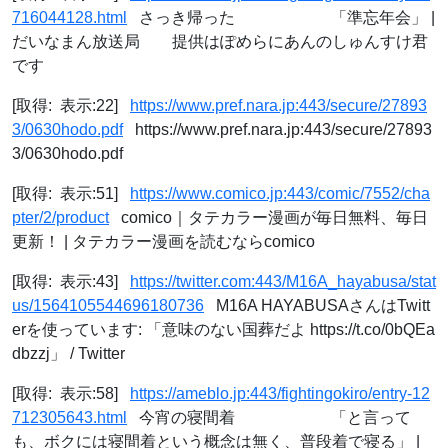
716044128.html
さっき帰った 「準忘年会」 |
だいなまん放送局 提供はぽめらにあんのしゅんすけ君
です
[取得: 表示:22]
https://www.pref.nara.jp:443/secure/27893
3/0630hodo.pdf
https://www.pref.nara.jp:443/secure/27893
3/0630hodo.pdf
[取得: 表示:51]
https://www.comico.jp:443/comic/7552/cha
pter/2/product
comico｜タテカラー漫画が毎日無料、毎日
更新！ | タテカラー漫画を読むならcomico
[取得: 表示:43]
https://twitter.com:443/M16A_hayabusa/stat
us/1564105544696180736
M16A HAYABUSAさんはTwitt
erを使っています: 「意味のない国葬だよ https://t.co/0bQEa
dbzzj」 / Twitter
[取得: 表示:58]
https://ameblo.jp:443/fightingokiro/entry-12
712305643.html
今宵の寝間着 「と言って
も、ボクには寝間着という概念は無く、普段着で寝る」 |