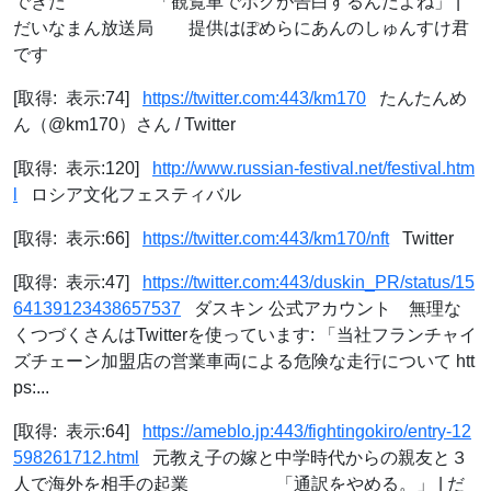
できた 「観覧車でボクが告白するんだよね」 |
だいなまん放送局 提供はぽめらにあんのしゅんすけ君
です
[取得: 表示:74]
https://twitter.com:443/km170
たんたんめ
ん（@km170）さん / Twitter
[取得: 表示:120]
http://www.russian-festival.net/festival.htm
l
ロシア文化フェスティバル
[取得: 表示:66]
https://twitter.com:443/km170/nft
Twitter
[取得: 表示:47]
https://twitter.com:443/duskin_PR/status/15
64139123438657537
ダスキン 公式アカウント 無理な
くつづくさんはTwitterを使っています: 「当社フランチャイ
ズチェーン加盟店の営業車両による危険な走行について htt
ps:...
[取得: 表示:64]
https://ameblo.jp:443/fightingokiro/entry-12
598261712.html
元教え子の嫁と中学時代からの親友と３
人で海外を相手の起業 「通訳をやめる。」 | だ