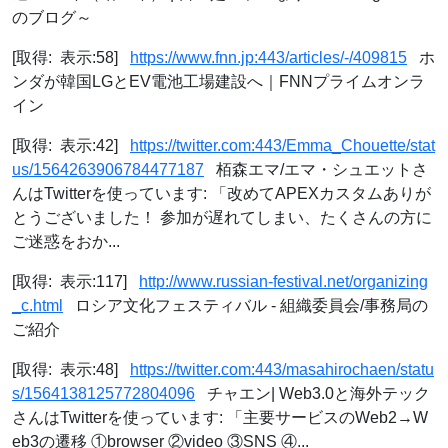
のブログ～
[取得: 表示:58]
https://www.fnn.jp:443/articles/-/409815
ホ
ンダが韓国LGとEV電池工場建設へ｜FNNプライムオンラ
イン
[取得: 表示:42]
https://twitter.com:443/Emma_Chouette/stat
us/1564263906784477187
栢森エマ/エマ・シュエットさ
んはTwitterを使っています: 「改めてAPEXカスタムありが
とうございました！ 参加が遅れてしまい、たくさんの方に
ご迷惑をおか...
[取得: 表示:117]
http://www.russian-festival.net/organizing
_c.html
ロシア文化フェスティバル - 組織委員会/事務局の
ご紹介
[取得: 表示:48]
https://twitter.com:443/masahirochaen/statu
s/1564138125772804096
チャエン| Web3.0と海外テック
さんはTwitterを使っています: 「主要サービスのWeb2→W
eb3の遷移 ①browser ②video ③SNS ④...