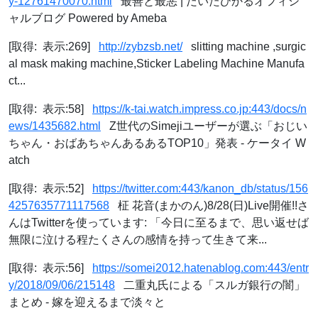
y-12761470070.html
最善と最悪 | だいたひかるオフィシ
ャルブログ Powered by Ameba
[取得: 表示:269]
http://zybzsb.net/
slitting machine ,surgic
al mask making machine,Sticker Labeling Machine Manufa
ct...
[取得: 表示:58]
https://k-tai.watch.impress.co.jp:443/docs/n
ews/1435682.html
Z世代のSimejiユーザーが選ぶ「おじい
ちゃん・おばあちゃんあるあるTOP10」発表 - ケータイ W
atch
[取得: 表示:52]
https://twitter.com:443/kanon_db/status/156
4257635771117568
柾 花音(まかのん)8/28(日)Live開催!!さ
んはTwitterを使っています: 「今日に至るまで、思い返せば
無限に泣ける程たくさんの感情を持って生きて来...
[取得: 表示:56]
https://somei2012.hatenablog.com:443/entr
y/2018/09/06/215148
二重丸氏による「スルガ銀行の闇」
まとめ - 嫁を迎えるまで淡々と