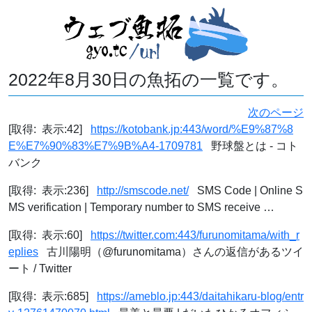
2022年8月30日の魚拓の一覧です。
次のページ
[取得: 表示:42]
https://kotobank.jp:443/word/%E9%87%8
E%E7%90%83%E7%9B%A4-1709781
野球盤とは - コト
バンク
[取得: 表示:236]
http://smscode.net/
SMS Code | Online S
MS verification | Temporary number to SMS receive …
[取得: 表示:60]
https://twitter.com:443/furunomitama/with_r
eplies
古川陽明（@furunomitama）さんの返信があるツイ
ート / Twitter
[取得: 表示:685]
https://ameblo.jp:443/daitahikaru-blog/entr