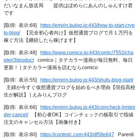
だいなまん放送局 提供はぽめらにあんのしゅんすけ君
です
[取得: 表示:69]
https://emirin.bulog.jp:443/how-to-start-cryp
to-blog/
【完全初心者向け】仮想通貨ブログで月１万円を
稼ぐ方法【継続したら稼げます】
[取得: 表示:48]
https://www.comico.jp:443/comic/7552/cha
pter/3/product
comico｜タテカラー漫画が毎日無料、毎日
更新！ | タテカラー漫画を読むならcomico
[取得: 表示:55]
https://emirin.bulog.jp:443/shufu-blog-start/
主婦が今すぐ仮想通貨ブログを始めるべき理由【現役高校
生が解説】 | えみりんブログ
[取得: 表示:66]
https://emirin.bulog.jp:443/coincheck-limitor
der-cancel/
【初心者OK】コインチェックの板取引で指値
注文のキャンセル方法【画像付き】
[取得: 表示:80]
https://controlc.com:443/df58e647
Parenti