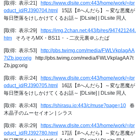
[取得: 表示:21]
https://www.dlsite.com:443/home/work/=/pr
oduct_id/RJ390704.html
15話【#へんだら】～変な悪魔が
毎日堕落をけしかけてくるお話～ [DLsite] | DLsite 同人
[取得: 表示:29]
https://img.2chan.net:443/b/res/947421244.
htm
そろそろMX・BS11・ - 二次元裏＠ふたば
[取得: 表示:53]
http://pbs.twimg.com/media/FWLVkplagAA
7tZb.jpg:orig
http://pbs.twimg.com/media/FWLVkplagAA7t
Zb.jpg:orig
[取得: 表示:24]
https://www.dlsite.com:443/home/work/=/pr
oduct_id/RJ390705.html
16話【#へんだら】～変な悪魔が
毎日堕落をけしかけてくるお話～ [DLsite] | DLsite 同人
[取得: 表示:43]
https://shirasu.io:443/c/muse?page=10
春
木晶子のムーセイオン | シラス
[取得: 表示:29]
https://www.dlsite.com:443/home/work/=/pr
oduct_id/RJ392780.html
17話【#へんだら】～変な悪魔が