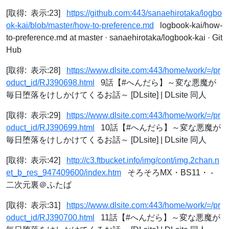
[取得: 表示:23]
https://github.com:443/sanaehirotaka/logbo
ok-kai/blob/master/how-to-preference.md
logbook-kai/how-
to-preference.md at master · sanaehirotaka/logbook-kai · Git
Hub
[取得: 表示:28]
https://www.dlsite.com:443/home/work/=/pr
oduct_id/RJ390698.html
9話【#へんだら】～変な悪魔が
毎日堕落をけしかけてくるお話～ [DLsite] | DLsite 同人
[取得: 表示:29]
https://www.dlsite.com:443/home/work/=/pr
oduct_id/RJ390699.html
10話【#へんだら】～変な悪魔が
毎日堕落をけしかけてくるお話～ [DLsite] | DLsite 同人
[取得: 表示:42]
http://c3.ftbucket.info/img/cont/img.2chan.n
et_b_res_947409600/index.htm
そろそろMX・BS11・ -
二次元裏＠ふたば
[取得: 表示:31]
https://www.dlsite.com:443/home/work/=/pr
oduct_id/RJ390700.html
11話【#へんだら】～変な悪魔が