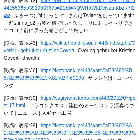
[取得: 表示:12]
https://twitter.com:443/ll7chan_s2/status/15
44155385938190336?s=21&t=AQWHaWLDcNzu-KbzK7l1
xw
ふるーつばすけっと ♔.ﾟさんはTwitterを使っています:
「@shima_s2 お疲れ様でした 久しぶりにおしゃべりでき
てコロナ前に戻った感じがして嬉しい...
[取得: 表示:43]
https://wiki.dhealth.usor.nl:443/index.php/O
verleg_gebruiker:KristineCovert
Overleg gebruiker:Kristine
Covert - dhealth
[取得: 表示:36]
https://kotobank.jp:443/word/%E3%82%B
5%E3%83%83%E3%82%B7-69190
サッシとは - コトバ
ンク
[取得: 表示:39]
https://sugiyama-kobo.com:443/2022/07/po
st-17.html
ドラゴンクエスト楽曲のオーケストラ演奏につ
いて | ニュース | スギヤマ工房
[取得: 表示:29]
https://kotobank.jp:443/word/%E3%82%A
2%E3%83%AB%E3%83%9F%E3%82%B5%E3%83%83%