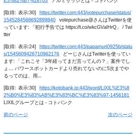
E3%82%B7-428703
アルミサッシとは - コトバンク
[取得: 表示:30]
https://twitter.com:443/votepurchase/status/
1545284568692899840
votepurchase@さんはTwitterを使
っています: 「犯行予告では https://t.co/wkcGValHrQ」 / Twi
tter
[取得: 表示:24]
https://twitter.com:443/papamuri0925b/statu
s/1545609426710962176
どーじさんはTwitterを使ってい
ます: 「これこそ「3年経ってまだ言ってんの？」案件でし
ょ… パワースポットカードより売れてないのに5次までや
るってのは、用...
[取得: 表示:30]
https://kotobank.jp:443/word/LIXIL%E3%8
2%B0%E3%83%AB%E3%83%BC%E3%83%97-1456181
LIXILグループとは - コトバンク
前のページ
次のページ