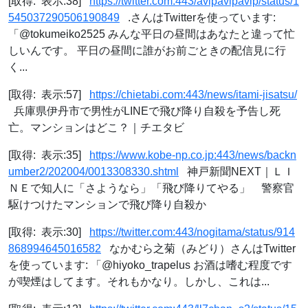
[取得: 表示:38]
https://twitter.com:443/avipavipavip/status/1
545037290506190849
.さんはTwitterを使っています:
「@tokumeiko2525 みんな平日の昼間はあなたと違って忙
しいんです。 平日の昼間に誰がお前ごときの配信見に行
く...
[取得: 表示:57]
https://chietabi.com:443/news/itami-jisatsu/
兵庫県伊丹市で男性がLINEで飛び降り自殺を予告し死
亡。マンションはどこ？｜チエタビ
[取得: 表示:35]
https://www.kobe-np.co.jp:443/news/backn
umber2/202004/0013308330.shtml
神戸新聞NEXT｜ＬＩ
ＮＥで知人に「さようなら」「飛び降りてやる」 警察官
駆けつけたマンションで飛び降り自殺か
[取得: 表示:30]
https://twitter.com:443/nogitama/status/914
868994645016582
なかむら之菊（みどり）さんはTwitter
を使っています: 「@hiyoko_trapelus お酒は嗜む程度です
が喫煙はしてます。それもかなり。しかし、これは...