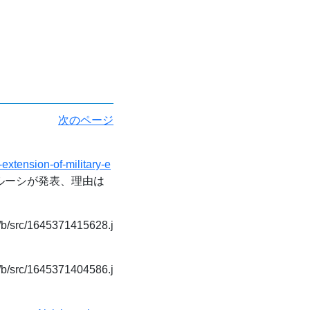
次のページ
extension-of-military-e
ルーシが発表、理由は
t/b/src/1645371415628.j
t/b/src/1645371404586.j