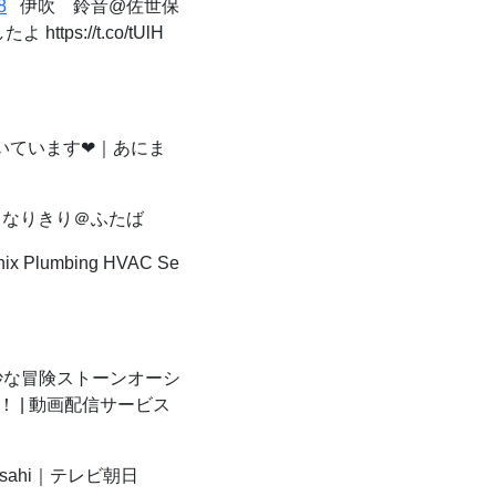
8
伊吹 鈴音@佐世保
ps://t.co/tUlH
いています❤｜あにま
- なりきり＠ふたば
oenix Plumbing HVAC Se
な冒険ストーンオーシ
 | 動画配信サービス
asahi｜テレビ朝日