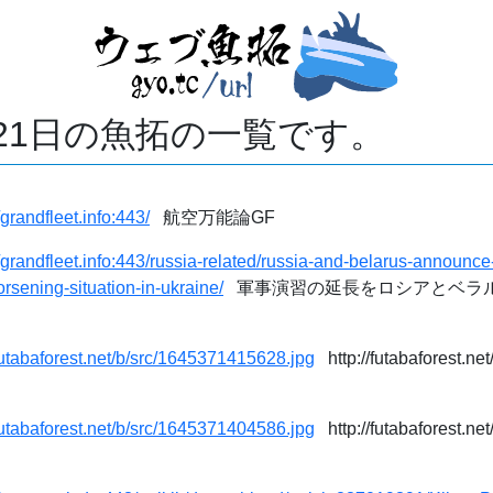
月21日の魚拓の一覧です。
/grandfleet.info:443/
航空万能論GF
//grandfleet.info:443/russia-related/russia-and-belarus-announce-
rsening-situation-in-ukraine/
軍事演習の延長をロシアとベラ
/futabaforest.net/b/src/1645371415628.jpg
http://futabaforest.ne
/futabaforest.net/b/src/1645371404586.jpg
http://futabaforest.ne