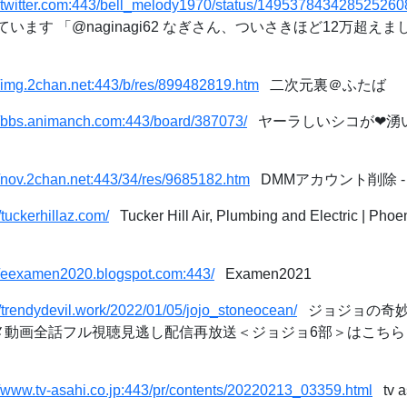
//twitter.com:443/bell_melody1970/status/149537843428525260
います 「@naginagi62 なぎさん、ついさきほど12万超えましたよ htt
//img.2chan.net:443/b/res/899482819.htm
二次元裏＠ふたば
//bbs.animanch.com:443/board/387073/
ヤーラしいシコが❤湧
//nov.2chan.net:443/34/res/9685182.htm
DMMアカウント削除 
//tuckerhillaz.com/
Tucker Hill Air, Plumbing and Electric | Ph
//eexamen2020.blogspot.com:443/
Examen2021
//trendydevil.work/2022/01/05/jojo_stoneocean/
ジョジョの奇妙
メ動画全話フル視聴見逃し配信再放送＜ジョジョ6部＞はこちら！
//www.tv-asahi.co.jp:443/pr/contents/20220213_03359.html
tv 