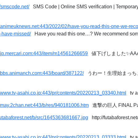
//smscode.net/
SMS Code | Online SMS verification | Temporar
://animeuknews.net:443/2022/02/have-you-read-this-one-we-r
t-have-missed/
Have you read this one…? We recommend some
//jp.mercari.com:443/item/m14561266659
値下げしました✨AAA
//bbs.animanch.com:443/board/387122/
うわー！生理始まっち
//www.tv-asahi.co.jp:443/pr/contents/20220213_03340.html
tv 
//may.2chan.net:443/b/res/940181006.htm
進撃の巨人 FINAL P
/futabaforest.net/b/src/1645363681667.jpg
http://futabaforest.ne
//www.tv-asahi.co.jp:443/pr/contents/20220213_03333.html
tv 