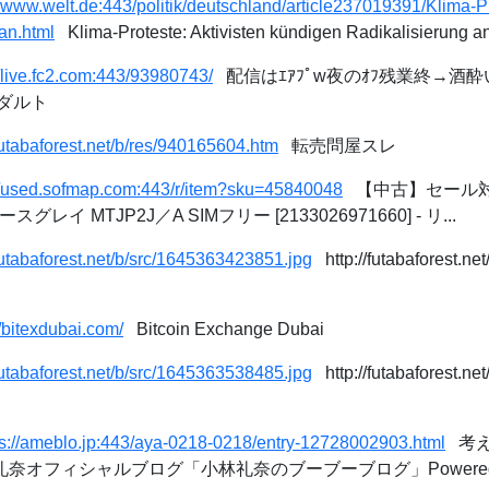
//www.welt.de:443/politik/deutschland/article237019391/Klima-P
an.html
Klima-Proteste: Aktivisten kündigen Radikalisierung a
//live.fc2.com:443/93980743/
配信はｴｱﾌﾟw夜のｵﾌ残業終→酒酔い自
アダルト
/futabaforest.net/b/res/940165604.htm
転売問屋スレ
//used.sofmap.com:443/r/item?sku=45840048
【中古】セール対象品 
グレイ MTJP2J／A SIMフリー [2133026971660] - リ...
/futabaforest.net/b/src/1645363423851.jpg
http://futabaforest.ne
//bitexdubai.com/
Bitcoin Exchange Dubai
/futabaforest.net/b/src/1645363538485.jpg
http://futabaforest.ne
ps://ameblo.jp:443/aya-0218-0218/entry-12728002903.html
考え
礼奈オフィシャルブログ「小林礼奈のブーブーブログ」Powered b