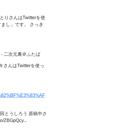
りさんはTwitterを使
まし」です。 さっき
 - 二次元裏＠ふたば
さんはTwitterを使っ
%E3%82%BF%E3%83%AF
田とうしろう 原稿中さ
ZBGpQcy...