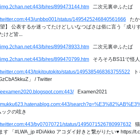
//img.2chan.net:443/b/res/899473144.htm
二次元裏＠ふたば
//twitter.com:443/unbbo001/status/1495425246840561666
たかと
希望】 公表するか迷ってたけどしいなつばさは俗に言う「成りす
けど皆...
//img.2chan.net:443/b/res/899478933.htm
二次元裏＠ふたば
//img.2chan.net:443/b/res/899470799.htm
そろそろBS11で怪人
//twitter.com:443/tokitoutokito/status/1495385468363755522
トキ
GzCbA5kkuZ」 / Twitter
//eexamen2020.blogspot.com:443/
Examen2021
://mukku623.hatenablog.com:443/search?q=%E3%82%AB
 ムックの呟き
//twitter.com:443/by07070721/status/1495071526780997632
猫
 「#LWA_jp #DiAkko アコダイ好きと繋がりたい♥ https://t.co/