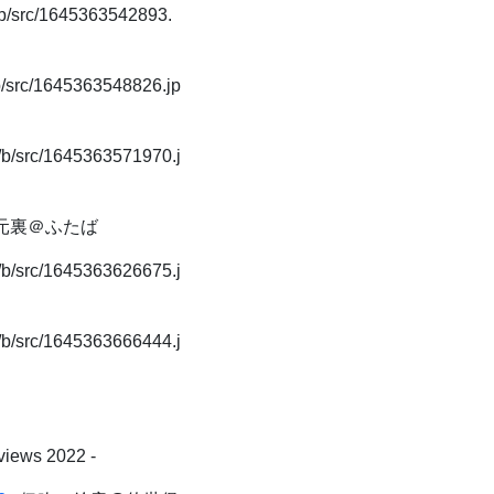
t/b/src/1645363542893.
/b/src/1645363548826.jp
t/b/src/1645363571970.j
次元裏＠ふたば
t/b/src/1645363626675.j
t/b/src/1645363666444.j
views 2022 -