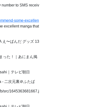
y number to SMS receiv
ecommend-some-excellen
 excellent manga that
 え〜ぱんだ グッズ 13
まった！｜あにまん掲
asahi｜テレビ朝日
a - 二次元裏＠ふたば
t/b/src/1645363681667.j
asahi｜テレビ朝日