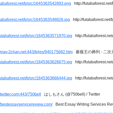
futabaforest.net/b/src/1645363542893.png
http://futabaforest.ne
futabaforest.net/b/src/1645363548826.jpg
http://futabaforest.net
/futabaforest.net/b/src/1645363571970.jpg
http://futabaforest.ne
//may.2chan.net:443/b/res/940175682.htm
薔薇王の葬列 - 二
/futabaforest.net/b/src/1645363626675.jpg
http://futabaforest.ne
/futabaforest.net/b/src/1645363666444.jpg
http://futabaforest.ne
//twitter.com:443/750bell
はしもさん (@750bell) / Twitter
//bestessayservicereview.com/
Best Essay Writing Services Re