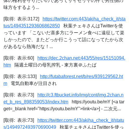
体の権利を守りたいのであってサイゼリヤの件で男性側の
味方をするよう...
[取得: 表示:3172]
https://twitter.com:443/akiha_check_it/sta
tus/1494351293606862850
秋葉チェキさんはTwitterを使
っています 「こないだ喜多方にラーメン食べに遠征して楽
しかったので、またどっか行こうって話になってたから次
があるなら熱海だな！...
[取得: 表示:60]
https://dec.2chan.net:443/55/res/15151094.
htm
隔週土曜日の母乳搾乳 - 東方裏＠ふたば
[取得: 表示:133]
http://futabaforest.net/b/res/939129562.ht
m
電気自動車が注目され
[取得: 表示:73]
http://c3.ftbucket.info/img/cont/img.2chan.n
et_b_res_898359053/index.htm
https://youtu.be/mY [<a tar
get=_blank href="https://youtu.be/mY">link</a>] - 二次元...
[取得: 表示:73]
https://twitter.com:443/akiha_check_it/statu
s/1494972493970690049
秋葉チェキさんはTwitterを使っ