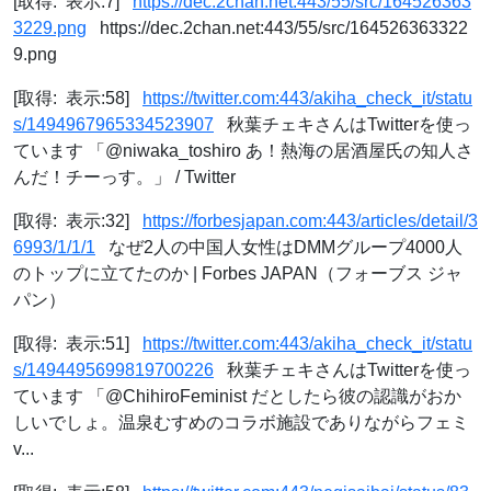
[取得: 表示:7]
https://dec.2chan.net:443/55/src/164526363
3229.png
https://dec.2chan.net:443/55/src/164526363322
9.png
[取得: 表示:58]
https://twitter.com:443/akiha_check_it/statu
s/1494967965334523907
秋葉チェキさんはTwitterを使っ
ています 「@niwaka_toshiro あ！熱海の居酒屋氏の知人さ
んだ！チーっす。」 / Twitter
[取得: 表示:32]
https://forbesjapan.com:443/articles/detail/3
6993/1/1/1
なぜ2人の中国人女性はDMMグループ4000人
のトップに立てたのか | Forbes JAPAN（フォーブス ジャ
パン）
[取得: 表示:51]
https://twitter.com:443/akiha_check_it/statu
s/1494495699819700226
秋葉チェキさんはTwitterを使っ
ています 「@ChihiroFeminist だとしたら彼の認識がおか
しいでしょ。温泉むすめのコラボ施設でありながらフェミ
v...