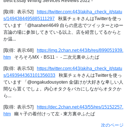
Best Essay Writing Services Reviews 2022 -
[取得: 表示:52]
https://twitter.com:443/akiha_check_it/statu
s/1494384495885111297
秋葉チェキさんはTwitterを使っ
ています 「@haraheri4649 自らの意志でツイッターとゆー
言論の場に参加してきている以上、店を経営してるからと
か温...
[取得: 表示:68]
https://img.2chan.net:443/b/res/899051939.
htm
そろそろMX・BS11・ - 二次元裏＠ふたば
[取得: 表示:53]
https://twitter.com:443/akiha_check_it/statu
s/1493944363101356033
秋葉チェキさんはTwitterを使っ
ています 「@ongakudousyoten 金儲けが大好きな卑しい人
間なら置くでしょ。内心オタクをバカにしながらオタクか
ら...
[取得: 表示:57]
https://dec.2chan.net:443/55/res/15152257.
htm
幽々子の着付けって左 - 東方裏＠ふたば
次のページ