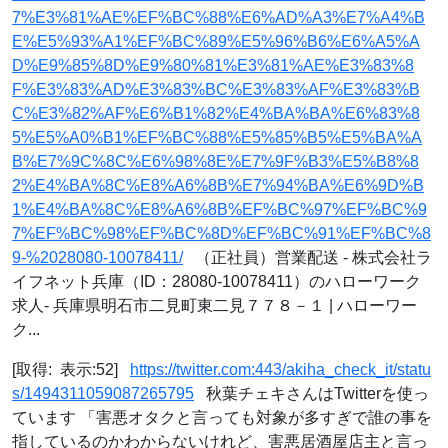
7%E3%81%AE%EF%BC%88%E6%AD%A3%E7%A4%B
E%E5%93%A1%EF%BC%89%E5%96%B6%E6%A5%A
D%E9%85%8D%E9%80%81%E3%81%AE%E3%83%8
F%E3%83%AD%E3%83%BC%E3%83%AF%E3%83%B
C%E3%82%AF%E6%B1%82%E4%BA%BA%E6%83%8
5%E5%A0%B1%EF%BC%88%E5%85%B5%E5%BA%A
B%E7%9C%8C%E6%98%8E%E7%9F%B3%E5%B8%8
2%E4%BA%8C%E8%A6%8B%E7%94%BA%E6%9D%B
1%E4%BA%8C%E8%A6%8B%EF%BC%97%EF%BC%9
7%EF%BC%98%EF%BC%8D%EF%BC%91%EF%BC%8
9-%2028080-10078411/
（正社員）営業配送 - 株式会社ラ
イフネット兵庫（ID：28080-10078411）のハローワーク
求人- 兵庫県明石市二見町東二見７７８－１ | ハローワー
ク...
[取得: 表示:52]
https://twitter.com:443/akiha_check_it/statu
s/1494311059087265795
秋葉チェキさんはTwitterを使っ
ています 「害悪オタクと言っても対象が多すぎで誰の事を
指しているのかわからないけれど、害悪居酒屋店主と言っ