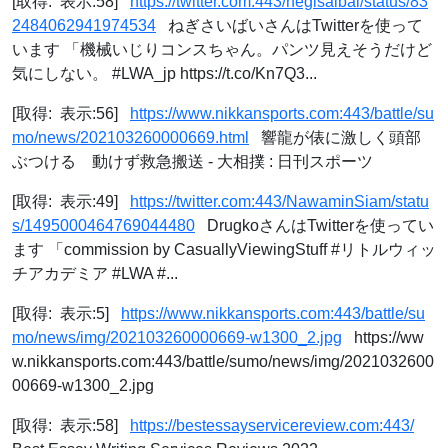
[取得: 表示:58]
https://twitter.com:443/negisaibai/status/83
2484062941974534
ねぎさいばいさんはTwitterを使って
います 「機械いじりコンスちゃん。パンツ見えそうだけど
気にしない。 #LWA_jp https://t.co/Kn7Q3...
[取得: 表示:56]
https://www.nikkansports.com:443/battle/su
mo/news/202103260000669.html
響龍が俵に激しく頭部
ぶつける 動けず救急搬送 - 大相撲 : 日刊スポーツ
[取得: 表示:49]
https://twitter.com:443/NawaminSiam/statu
s/1495000464769044480
DrugkoさんはTwitterを使ってい
ます 「commission by CasuallyViewingStuff #リトルウィッ
チアカデミア #LWA #...
[取得: 表示:5]
https://www.nikkansports.com:443/battle/su
mo/news/img/202103260000669-w1300_2.jpg
https://ww
w.nikkansports.com:443/battle/sumo/news/img/2021032600
00669-w1300_2.jpg
[取得: 表示:58]
https://bestessayservicereview.com:443/