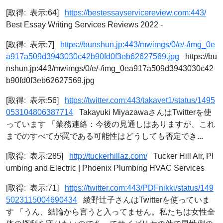
[取得: 表示:64]
https://bestessayservicereview.com:443/
Best Essay Writing Services Reviews 2022 -
[取得: 表示:7]
https://bunshun.jp:443/mwimgs/0/e/-/img_0e
a917a509d3943030c42b90fd0f3eb62627569.jpg
https://bu
nshun.jp:443/mwimgs/0/e/-/img_0ea917a509d3943030c42
b90fd0f3eb62627569.jpg
[取得: 表示:56]
https://twitter.com:443/takavet1/status/1495
053104806387714
Takayuki MiyazawaさんはTwitterを使
っています 「業務連絡：今後の見通しはありますが、これ
までのすべてが罠である可能性はどうしても否定でき...
[取得: 表示:285]
http://tuckerhillaz.com/
Tucker Hill Air, Pl
umbing and Electric | Phoenix Plumbing HVAC Services
[取得: 表示:71]
https://twitter.com:443/PDFnikki/status/149
5023115004690434
綾野辻子さんはTwitterを使っていま
す 「うん、結論から言うと入ってません。私たちは女性全