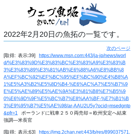
2022年2月20日の魚拓の一覧です。
次のページ
[取得: 表示:39]
https://www.msn.com:443/ja-jp/news/worl
d/%E3%83%9D%E3%83%BC%E3%83%A9%E3%83%B
3%E3%83%89%E3%81%AB%E6%88%A6%E8%BB%8
A%EF%BC%92%EF%BC%95%EF%BC%90%E4%B8%A
1%E5%A3%B2%E5%8D%B4-%E6%AC%A7%E5%B7%9
E%E5%AE%89%E5%AE%9A%E3%81%B8%E7%B5%9
0%E6%9D%9F%E5%BC%B7%E8%AA%BF-%E7%B1%B
3%E9%95%B7%E5%AE%98/ar-AAU2U5y?ocid=msedgntp
&pfr=1
ポーランドに戦車２５０両売却＝欧州安定へ結束
強調―米長官
[取得: 表示:63]
https://img.2chan.net:443/b/res/899037571.