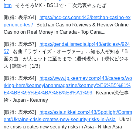
htm
そろそろMX・BS11で - 二次元裏＠ふたば
[取得: 表示:64]
https://hcc-ccs.com:443/betchan-casino-ex
perience-test/
Betchan Casino Reviews & Review Online
Casino on Real Money in Canada - Top Cana...
[取得: 表示:57]
https://gendai.ismedia.jp:443/articles/-/924
57
名曲『ラヴ・イズ・オーヴァー』…知る人ぞ知る「B
面の曲」が大ヒットに至るまで（週刊現代） | 現代ビジネ
ス | 講談社（1/3）
[取得: 表示:64]
https://www.jp.kearney.com:443/careers/wo
rking-here/kearneyjapanmagazine/kearney%E6%B5%81%
E4%BB%95%E4%BA%8B%E8%A1%93
Kearney流仕事
術 - Japan - Kearney
[取得: 表示:63]
https://asia.nikkei.com:443/Spotlight/Comm
ent/Ukraine-crisis-creates-new-security-risks-in-Asia
Ukrai
ne crisis creates new security risks in Asia - Nikkei Asia