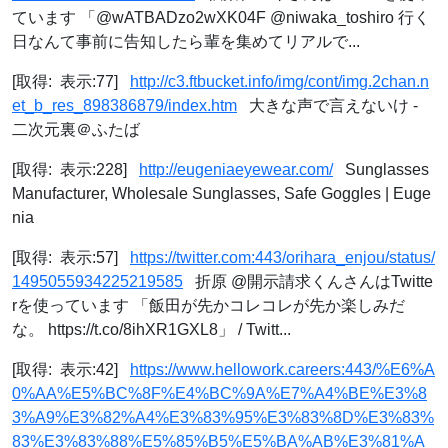
ています 「@wATBADzo2wXK04F @niwaka_toshiro 行く
日なんて事前に告知したら輩を集めてリアルで...
[取得: 表示:77]
http://c3.ftbucket.info/img/cont/img.2chan.n
et_b_res_898386879/index.htm
大きな声で言えないけ -
二次元裏＠ふたば
[取得: 表示:228]
http://eugeniaeyewear.com/
Sunglasses
Manufacturer, Wholesale Sunglasses, Safe Goggles | Euge
nia
[取得: 表示:57]
https://twitter.com:443/orihara_enjou/status/
1495055934225219585
折原 @開示請求くんさんはTwitte
rを使っています 「飯田が先かコレコレが先か楽しみだ
な。 https://t.co/8ihXR1GXL8」 / Twitt...
[取得: 表示:42]
https://www.hellowork.careers:443/%E6%A
0%AA%E5%BC%8F%E4%BC%9A%E7%A4%BE%E3%8
3%A9%E3%82%A4%E3%83%95%E3%83%8D%E3%83%
83%E3%83%88%E5%85%B5%E5%BA%AB%E3%81%A