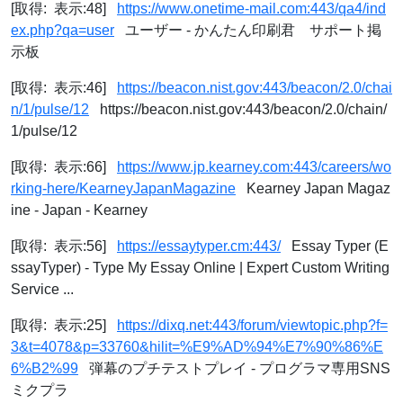
[取得: 表示:48]
https://www.onetime-mail.com:443/qa4/ind
ex.php?qa=user
ユーザー - かんたん印刷君 サポート掲
示板
[取得: 表示:46]
https://beacon.nist.gov:443/beacon/2.0/chai
n/1/pulse/12
https://beacon.nist.gov:443/beacon/2.0/chain/
1/pulse/12
[取得: 表示:66]
https://www.jp.kearney.com:443/careers/wo
rking-here/KearneyJapanMagazine
Kearney Japan Magaz
ine - Japan - Kearney
[取得: 表示:56]
https://essaytyper.cm:443/
Essay Typer (E
ssayTyper) - Type My Essay Online | Expert Custom Writing
Service ...
[取得: 表示:25]
https://dixq.net:443/forum/viewtopic.php?f=
3&t=4078&p=33760&hilit=%E9%AD%94%E7%90%86%E
6%B2%99
弾幕のプチテストプレイ - プログラマ専用SNS
ミクプラ